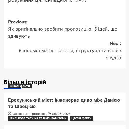
Post
Previous:
Як оригінально зробити пропозицію: 5 ідей, що
navigation
здивують
Next:
Японська мафія: історія, структура та вплив
якудза
Більше історій
Цікаві факти
Ересуннський міст: інженерне диво між Данією
та Швецією
Олександр Троценко
06/08/2026
Військова техніка та військові теми
Цікаві факти