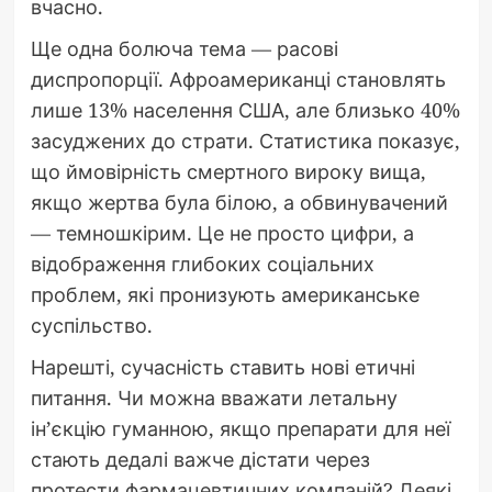
вчасно.
Ще одна болюча тема — расові
диспропорції. Афроамериканці становлять
лише 13% населення США, але близько 40%
засуджених до страти. Статистика показує,
що ймовірність смертного вироку вища,
якщо жертва була білою, а обвинувачений
— темношкірим. Це не просто цифри, а
відображення глибоких соціальних
проблем, які пронизують американське
суспільство.
Нарешті, сучасність ставить нові етичні
питання. Чи можна вважати летальну
ін’єкцію гуманною, якщо препарати для неї
стають дедалі важче дістати через
протести фармацевтичних компаній? Деякі