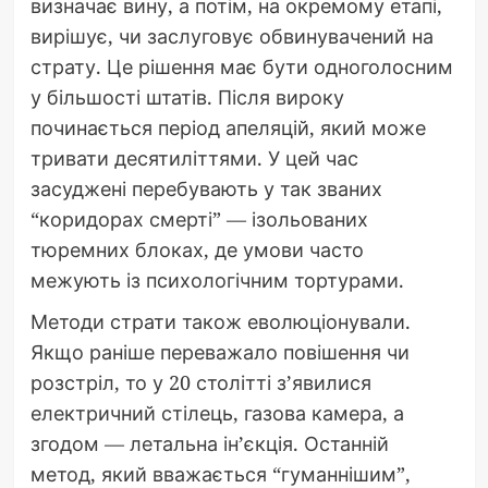
визначає вину, а потім, на окремому етапі,
вирішує, чи заслуговує обвинувачений на
страту. Це рішення має бути одноголосним
у більшості штатів. Після вироку
починається період апеляцій, який може
тривати десятиліттями. У цей час
засуджені перебувають у так званих
“коридорах смерті” — ізольованих
тюремних блоках, де умови часто
межують із психологічним тортурами.
Методи страти також еволюціонували.
Якщо раніше переважало повішення чи
розстріл, то у 20 столітті з’явилися
електричний стілець, газова камера, а
згодом — летальна ін’єкція. Останній
метод, який вважається “гуманнішим”,