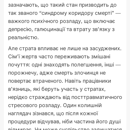
зазначають, що такий стан призводить до
так званого “синдрому коридору смерті” —
важкого психічного розладу, що включає
депресію, галюцинації та втрату зв’язку з
реальністю.
Але страта впливає не лише на засуджених.
Сім’ї жертв часто переживають змішані
почуття: одні знаходять полегшення, інші —
порожнечу, адже смерть злочинця не
повертає втраченого. Навіть працівники
в’язниць, які беруть участь у стратах,
нерідко страждають від посттравматичного
стресового розладу. Один колишній
наглядач зізнався, що після кожної
процедури відчував, ніби частина його душі
відмирає. Чи може суспільство залишатися