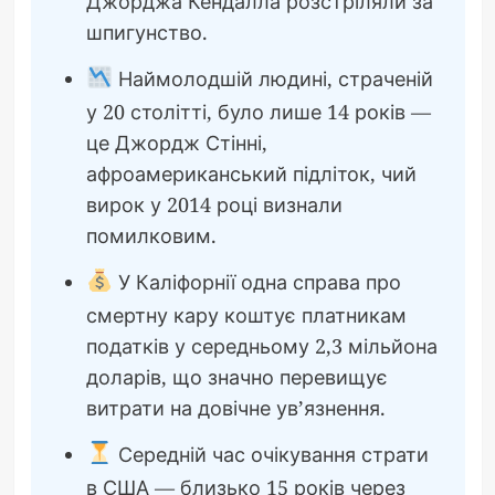
Джорджа Кендалла розстріляли за
шпигунство.
Наймолодшій людині, страченій
у 20 столітті, було лише 14 років —
це Джордж Стінні,
афроамериканський підліток, чий
вирок у 2014 році визнали
помилковим.
У Каліфорнії одна справа про
смертну кару коштує платникам
податків у середньому 2,3 мільйона
доларів, що значно перевищує
витрати на довічне ув’язнення.
Середній час очікування страти
в США — близько 15 років через