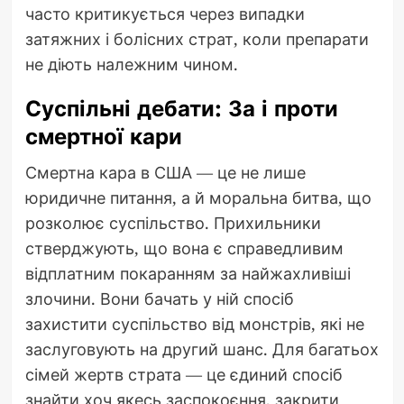
часто критикується через випадки
затяжних і болісних страт, коли препарати
не діють належним чином.
Суспільні дебати: За і проти
смертної кари
Смертна кара в США — це не лише
юридичне питання, а й моральна битва, що
розколює суспільство. Прихильники
стверджують, що вона є справедливим
відплатним покаранням за найжахливіші
злочини. Вони бачать у ній спосіб
захистити суспільство від монстрів, які не
заслуговують на другий шанс. Для багатьох
сімей жертв страта — це єдиний спосіб
знайти хоч якесь заспокоєння, закрити