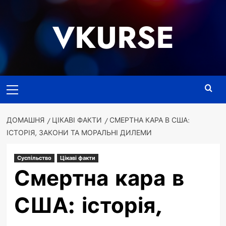
Перейти
до
VKURSE
вмісту
Основне
меню
ДОМАШНЯ
ЦІКАВІ ФАКТИ
СМЕРТНА КАРА В США:
ІСТОРІЯ, ЗАКОНИ ТА МОРАЛЬНІ ДИЛЕМИ
Суспільство
Цікаві факти
Смертна кара в
США: історія,