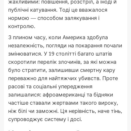
жахливими: повішення, розстріл, а іноді й
публічні катування. Тоді це вважалося
нормою — способом залякування і
контролю.
З плином часу, коли Америка здобула
незалежність, погляди на покарання почали
змінюватися. У 19 столітті багато штатів
скоротили перелік злочинів, за які можна
було стратити, залишивши смертну кару
переважно для найтяжчих убивств. Проте
расові та соціальні упередження
залишалися: афроамериканці та бідняки
частіше ставали жертвами такого вироку,
ніж білі чи заможні. Ця нерівність, наче тінь,
супроводжує систему і досі.