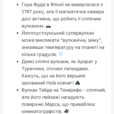
Гора Фудзі в Японії не вивергалася з
1707 року, але її магматична камера
досі активна, що робить її сплячим
вулканом.
Йеллоустоунський супервулкан
може викликати “вулканічну зиму”,
знизивши температуру на планеті на
кілька градусів.
Деякі сплячі вулкани, як Арарат у
Туреччині, оточені легендами.
Кажуть, що на його вершині
захований Ноїв ковчег!
Вулкан Тейде на Тенерифе – сплячий,
але його пейзажі нагадують
поверхню Марса, що приваблює
кінематографістів.