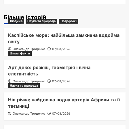
Більше історій
Людина
Наука та природа
Подорожі
Каспійське море: найбільша замкнена водойма
світу
Олександр Троценко
07/08/2026
Цікаві факти
Арт деко: розкіш, геометрія і вічна
елегантність
Олександр Троценко
07/08/2026
Наука та природа
Ніл річка: найдовша водна артерія Африки та її
таємниці
Олександр Троценко
07/08/2026