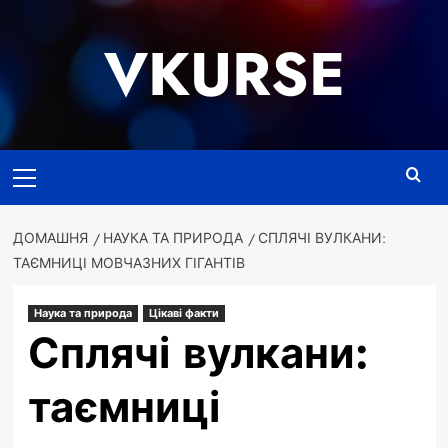
Перейти
до
VKURSE
вмісту
Основне
меню
ДОМАШНЯ
НАУКА ТА ПРИРОДА
СПЛЯЧІ ВУЛКАНИ:
ТАЄМНИЦІ МОВЧАЗНИХ ГІГАНТІВ
Наука та природа
Цікаві факти
Сплячі вулкани:
таємниці