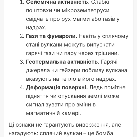
Сейсмічна активність.
Слабкі
поштовхи чи мікроземлетруси
свідчать про рух магми або газів у
надрах.
Гази та фумароли.
Навіть у сплячому
стані вулкани можуть випускати
гарячі гази чи пару через тріщини.
Геотермальна активність.
Гарячі
джерела чи гейзери поблизу вулкана
вказують на тепло в його надрах.
Деформація поверхні.
Ледь помітне
підняття чи опускання землі може
сигналізувати про зміни в
магматичній камері.
Ці ознаки не гарантують виверження, але
нагадують: сплячий вулкан – це бомба