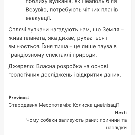
поблизу вулканів, як Неаполь біля
Везувію, потребують чітких планів
евакуації.
Сплячі вулкани нагадують нам, що Земля –
жива планета, яка дихає, рухається і
змінюється. Їхня тиша – це лише пауза в
грандіозному спектаклі природи.
Джерело: Власна розробка на основі
геологічних досліджень і відкритих даних.
Post
Previous:
Стародавня Месопотамія: Колиска цивілізації
navigation
Next:
Чому собаки зализують рани: причини та
наслідки