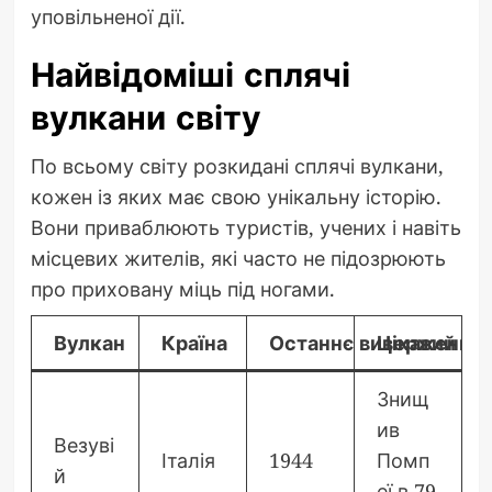
уповільненої дії.
Найвідоміші сплячі
вулкани світу
По всьому світу розкидані сплячі вулкани,
кожен із яких має свою унікальну історію.
Вони приваблюють туристів, учених і навіть
місцевих жителів, які часто не підозрюють
про приховану міць під ногами.
Вулкан
Країна
Останнє виверження
Цікавий фа
Знищ
ив
Везуві
Італія
1944
Помп
й
еї в 79