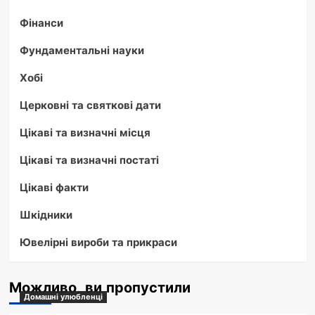
Фінанси
Фундаментальні науки
Хобі
Церковні та святкові дати
Цікаві та визначні місця
Цікаві та визначні постаті
Цікаві факти
Шкідники
Ювелірні вироби та прикраси
Можливо, ви пропустили
Домашні улюбленці