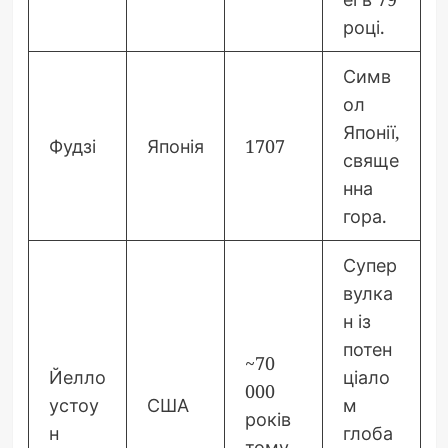
році.
Симв
ол
Японії,
Фудзі
Японія
1707
свяще
нна
гора.
Супер
вулка
н із
потен
~70
Йелло
ціало
000
устоу
США
м
років
н
глоба
тому