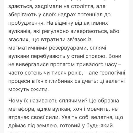
здається, задрімали на століття, але
зберігають у своїх надрах потенціал до
пробудження. На відміну від активних
вулканів, які регулярно вивергаються, або
згаслих, що втратили зв’язок із
магматичними резервуарами, сплячі
вулкани перебувають у стані спокою. Вони
не вивергалися протягом тривалого часу –
часто сотень чи тисяч років, – але геологічні
процеси в їхніх глибинах свідчать: ці велетні
можуть ожити.
Чому їх називають сплячими? Це образна
метафора, адже вулкан, хоч і мовчить, не
втрачає своєї сили. Уявіть собі велетня, що
дрімає під землею, готовий у будь-який