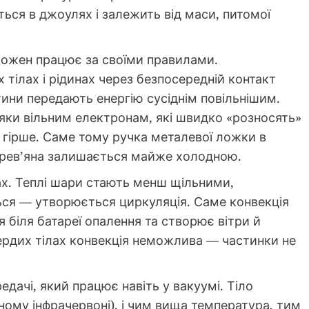
ться в джоулях і залежить від маси, питомої
і кожен працює за своїми правилами.
 тілах і рідинах через безпосередній контакт
ини передають енергію сусіднім повільнішим.
ки вільним електронам, які швидко «розносять»
о гірше. Саме тому ручка металевої ложки в
дерев’яна залишається майже холодною.
ах. Теплі шари стають менш щільними,
ться — утворюється циркуляція. Саме конвекція
 біля батареї опалення та створює вітри й
вердих тілах конвекція неможлива — частинки не
ачі, який працює навіть у вакуумі. Тіло
вному інфрачервоні), і чим вища температура, тим