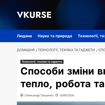
Перейти
до
VKURSE
вмісту
Людина
Наука та природа
Технології, т
ДОМАШНЯ
ТЕХНОЛОГІЇ, ТЕХНІКА ТА ГАДЖЕТИ
СПО
Технології, техніка та гаджети
Способи зміни вн
тепло, робота т
Олександр Троценко
16/06/2026