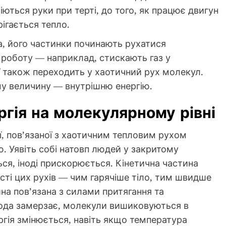
ріються руки при терті, до того, як працює двигун
ігається тепло.
а, його частинки починають рухатися
 роботу — наприклад, стискають газ у
ї також переходить у хаотичний рух молекул.
у величину — внутрішню енергію.
ргія на молекулярному рівні
ії, пов’язаної з хаотичним тепловим рухом
. Уявіть собі натовп людей у закритому
ся, іноді прискорюється. Кінетична частина
ості цих рухів — чим гарячіше тіло, тим швидше
на пов’язана з силами притягання та
вода замерзає, молекули вишиковуються в
нергія змінюється, навіть якщо температура