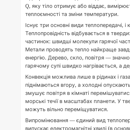
Q, яку тіло отримує або віддає, вимірює
теплоємності та зміни температури.
Існує три основні види теплопередачі, 
Теплопровідність відбувається в твердих
частинок: швидші молекули гарячої част
Метали проводять тепло найкраще завдя
енергію. Дерево, скло, повітря — значн
гарячому супі швидко нагрівається, а 
Конвекція можлива лише в рідинах і газ
піднімаються вгору, а холодні опускаю
змушує повітря в кімнаті перемішуватися
морські течії в масштабах планети. У т
можуть вільно переміщуватися.
Випромінювання — єдиний вид теплоперед
випускає електромагнітні хвилі (в осно