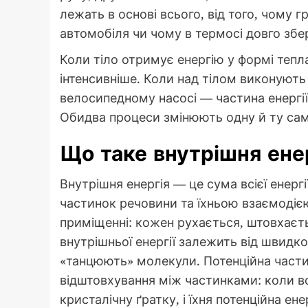
лежать в основі всього, від того, чому г
автомобіля чи чому в термосі довго збер
Коли тіло отримує енергію у формі тепл
інтенсивніше. Коли над тілом виконують
велосипедному насосі — частина енергі
Обидва процеси змінюють одну й ту сам
Що таке внутрішня ене
Внутрішня енергія — це сума всієї енерг
частинок речовини та їхньою взаємодією
приміщенні: кожен рухається, штовхаєть
внутрішньої енергії залежить від швидк
«танцюють» молекули. Потенційна части
відштовхування між частинками: коли 
кристалічну ґратку, і їхня потенційна е