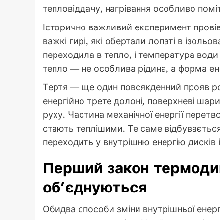
тепловіддачу, нагрівання особливо помі
Історично важливий експеримент провів
важкі гирі, які обертали лопаті в ізольо
переходила в тепло, і температура води
тепло — не особлива рідина, а форма ен
Тертя — ще один повсякденний прояв ро
енергійно трете долоні, поверхневі шар
руху. Частина механічної енергії перет
стають теплішими. Те саме відбувається
переходить у внутрішню енергію дисків і
Перший закон термодин
об’єднуються
Обидва способи зміни внутрішньої енер