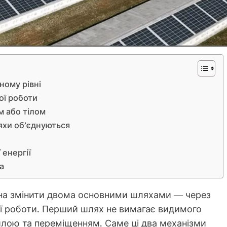
ному рівні
ої роботи
м або тілом
яхи об’єднуються
 енергії
а
жна змінити двома основними шляхами — через
ї роботи. Перший шлях не вимагає видимого
силою та переміщенням. Саме ці два механізми