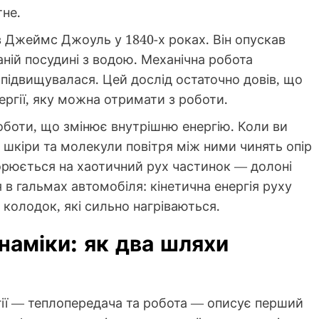
тне.
 Джеймс Джоуль у 1840-х роках. Він опускав
ваній посудині з водою. Механічна робота
 підвищувалася. Цей дослід остаточно довів, що
ергії, яку можна отримати з роботи.
боти, що змінює внутрішню енергію. Коли ви
и шкіри та молекули повітря між ними чинять опір
ворюється на хаотичний рух частинок — долоні
 в гальмах автомобіля: кінетична енергія руху
 колодок, які сильно нагріваються.
аміки: як два шляхи
гії — теплопередача та робота — описує перший