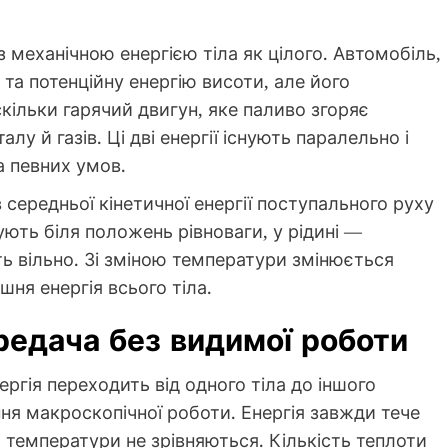
 механічною енергією тіла як цілого. Автомобіль,
 та потенційну енергію висоти, але його
кільки гарячий двигун, яке паливо згоряє
у й газів. Ці дві енергії існують паралельно і
 певних умов.
середньої кінетичної енергії поступального руху
ують біля положень рівноваги, у рідині —
ть вільно. Зі зміною температури змінюється
шня енергія всього тіла.
едача без видимої роботи
ргія переходить від одного тіла до іншого
ння макроскопічної роботи. Енергія завжди тече
и температури не зрівняються. Кількість теплоти