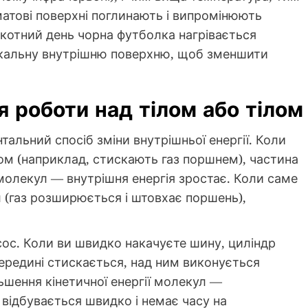
матові поверхні поглинають і випромінюють
пекотний день чорна футболка нагрівається
ркальну внутрішню поверхню, щоб зменшити
 роботи над тілом або тілом
альний спосіб зміни внутрішньої енергії. Коли
ом (наприклад, стискають газ поршнем), частина
 молекул — внутрішня енергія зростає. Коли саме
л (газ розширюється і штовхає поршень),
ос. Коли ви швидко накачуєте шину, циліндр
середині стискається, над ним виконується
льшення кінетичної енергії молекул —
відбувається швидко і немає часу на