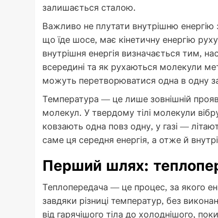
залишається сталою.
Важливо не плутати внутрішню енергію з
що їде шосе, має кінетичну енергію руху
внутрішня енергія визначається тим, нас
всередині та як рухаються молекули метал
можуть перетворюватися одна в одну за
Температура — це лише зовнішній прояв 
молекул. У твердому тілі молекули вібр
ковзають одна повз одну, у газі — літаю
саме ця середня енергія, а отже й внутрі
Перший шлях: теплопер
Теплопередача — це процес, за якого ене
завдяки різниці температур, без викона
від гарячішого тіла до холоднішого, пок