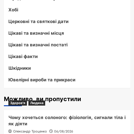
Хобі
Церковні та святкові дати
Цікаві та визначні місця
Цікаві та визначні постаті
Цікаві факти
Шкідники
Ювелірні вироби та прикраси
Можливо, ви пропустили
Здоров'я
Людина
Чому хочеться солоного: фізіологія, сигнали тіла і
як діяти
Олександр Троценко
06/08/2026