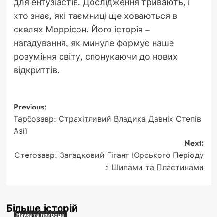
для ентузіастів. Дослідження тривають, і
хто знає, які таємниці ще ховаються в
скелях Моррісон. Його історія –
нагадування, як минуле формує наше
розуміння світу, спонукаючи до нових
відкриттів.
Post
Previous:
Тарбозавр: Страхітливий Владика Давніх Степів
navigation
Азії
Next:
Стегозавр: Загадковий Гігант Юрського Періоду
з Шипами та Пластинами
Більше історій
Наука та природа