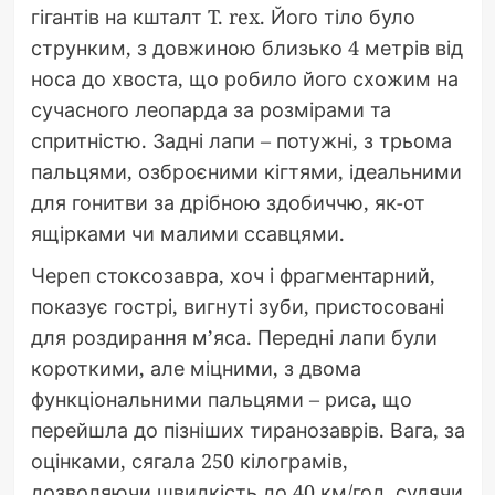
гігантів на кшталт T. rex. Його тіло було
струнким, з довжиною близько 4 метрів від
носа до хвоста, що робило його схожим на
сучасного леопарда за розмірами та
спритністю. Задні лапи – потужні, з трьома
пальцями, озброєними кігтями, ідеальними
для гонитви за дрібною здобиччю, як-от
ящірками чи малими ссавцями.
Череп стоксозавра, хоч і фрагментарний,
показує гострі, вигнуті зуби, пристосовані
для роздирання м’яса. Передні лапи були
короткими, але міцними, з двома
функціональними пальцями – риса, що
перейшла до пізніших тиранозаврів. Вага, за
оцінками, сягала 250 кілограмів,
дозволяючи швидкість до 40 км/год, судячи