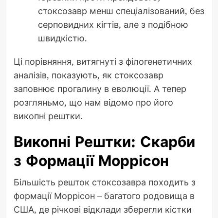
стоксозавр менш спеціалізований, без
серповидних кігтів, але з подібною
швидкістю.
Ці порівняння, витягнуті з філогенетичних
аналізів, показують, як стоксозавр
заповнює прогалину в еволюції. А тепер
розгляньмо, що нам відомо про його
викопні рештки.
Викопні Рештки: Скарби
з Формації Моррісон
Більшість решток стоксозавра походить з
формації Моррісон – багатого родовища в
США, де річкові відклади зберегли кістки