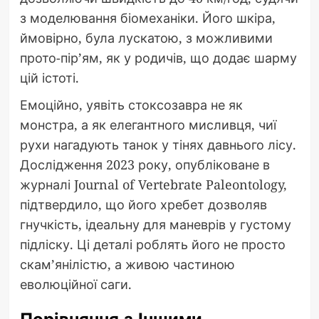
з моделювання біомеханіки. Його шкіра,
ймовірно, була лускатою, з можливими
прото-пір’ям, як у родичів, що додає шарму
цій істоті.
Емоційно, уявіть стоксозавра не як
монстра, а як елегантного мисливця, чиї
рухи нагадують танок у тінях давнього лісу.
Дослідження 2023 року, опубліковане в
журналі Journal of Vertebrate Paleontology,
підтвердило, що його хребет дозволяв
гнучкість, ідеальну для маневрів у густому
підліску. Ці деталі роблять його не просто
скам’янілістю, а живою частиною
еволюційної саги.