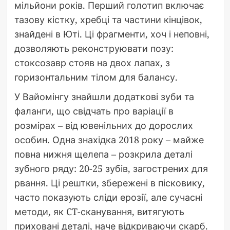
мільйони років. Перший голотип включає
тазову кістку, хребці та частини кінцівок,
знайдені в Юті. Ці фрагменти, хоч і неповні,
дозволяють реконструювати позу:
стоксозавр стояв на двох лапах, з
горизонтальним тілом для балансу.
У Вайомінгу знайшли додаткові зуби та
фаланги, що свідчать про варіації в
розмірах – від ювенільних до дорослих
особин. Одна знахідка 2018 року – майже
повна нижня щелепа – розкрила деталі
зубного ряду: 20-25 зубів, загострених для
рвання. Ці рештки, збережені в пісковику,
часто показують сліди ерозії, але сучасні
методи, як CT-сканування, витягують
приховані деталі, наче відкриваючи скарб.