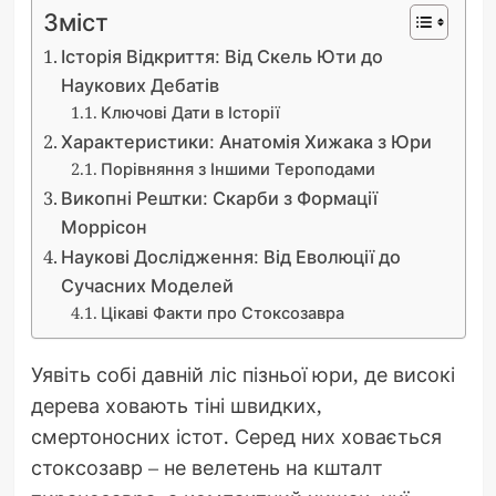
Зміст
Історія Відкриття: Від Скель Юти до
Наукових Дебатів
Ключові Дати в Історії
Характеристики: Анатомія Хижака з Юри
Порівняння з Іншими Тероподами
Викопні Рештки: Скарби з Формації
Моррісон
Наукові Дослідження: Від Еволюції до
Сучасних Моделей
Цікаві Факти про Стоксозавра
Уявіть собі давній ліс пізньої юри, де високі
дерева ховають тіні швидких,
смертоносних істот. Серед них ховається
стоксозавр – не велетень на кшталт