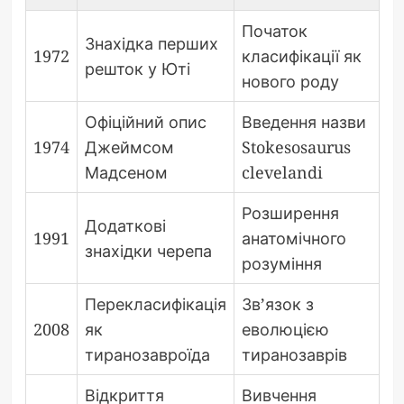
Початок
Знахідка перших
1972
класифікації як
решток у Юті
нового роду
Офіційний опис
Введення назви
1974
Джеймсом
Stokesosaurus
Мадсеном
clevelandi
Розширення
Додаткові
1991
анатомічного
знахідки черепа
розуміння
Перекласифікація
Зв’язок з
2008
як
еволюцією
тиранозавроїда
тиранозаврів
Відкриття
Вивчення