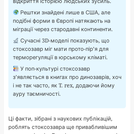
відкриття історією людських зусиль.
Рештки знайдені лише в США, але
подібні форми в Європі натякають на
міграції через стародавні континенти.
Сучасні 3D-моделі показують, що
стоксозавр міг мати прото-пір’я для
терморегуляції в юрському кліматі.
У поп-культурі стоксозавр
з’являється в книгах про динозаврів, хоч
і не так часто, як T. rex, додаючи йому
ауру таємничості.
Ці факти, зібрані з наукових публікацій,
роблять стоксозавра ще привабливішим