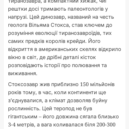
тиранозавра, а компактний хижак, чиї
рештки досі тримають палеонтологів у
напрузі. Цей динозавр, названий на честь
геолога Вільяма Стокса, став ключем до
розуміння еволюції тиранозавроїдів, тих
самих предків королів крейди. Його
відкриття в американських скелях відкрило
вікно в світ, де дрібні деталі кісток
розповідають історії про полювання та
виживання.
Стоксозавр жив приблизно 150 мільйонів
років тому, в час, коли континенти ще
з’єднувалися, а клімат дозволяв буйну
рослинність. Цей теропод не був
гігантським – його довжина сягала близько
3-4 метрів, а вага коливалася біля 200-300