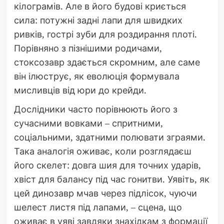
кілограмів. Але в його будові криється
сила: потужні задні лапи для швидких
ривків, гострі зуби для роздирання плоті.
Порівняно з пізнішими родичами,
стоксозавр здається скромним, але саме
він ілюструє, як еволюція формувала
мисливців від юри до крейди.
Дослідники часто порівнюють його з
сучасними вовками – спритними,
соціальними, здатними полювати зграями.
Така аналогія оживає, коли розглядаєш
його скелет: довга шия для точних ударів,
хвіст для балансу під час гонитви. Уявіть, як
цей динозавр мчав через підлісок, чуючи
шелест листя під лапами, – сцена, що
оживає в уяві завдяки знахідкам з формації