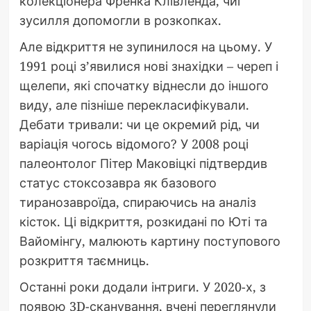
колекціонера Френка Клівленда, чиї
зусилля допомогли в розкопках.
Але відкриття не зупинилося на цьому. У
1991 році з’явилися нові знахідки – череп і
щелепи, які спочатку віднесли до іншого
виду, але пізніше перекласифікували.
Дебати тривали: чи це окремий рід, чи
варіація чогось відомого? У 2008 році
палеонтолог Пітер Маковіцкі підтвердив
статус стоксозавра як базового
тиранозавроїда, спираючись на аналіз
кісток. Ці відкриття, розкидані по Юті та
Вайомінгу, малюють картину поступового
розкриття таємниць.
Останні роки додали інтриги. У 2020-х, з
появою 3D-сканування, вчені переглянули