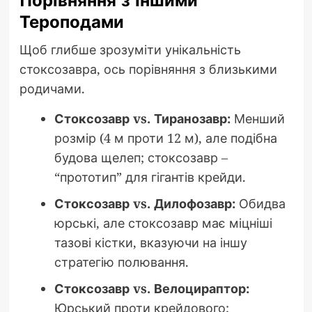
Порівняння з Іншими
Тероподами
Щоб глибше зрозуміти унікальність
стоксозавра, ось порівняння з близькими
родичами.
Стоксозавр vs. Тиранозавр:
Менший
розмір (4 м проти 12 м), але подібна
будова щелеп; стоксозавр –
“прототип” для гігантів крейди.
Стоксозавр vs. Дилофозавр:
Обидва
юрські, але стоксозавр має міцніші
тазові кістки, вказуючи на іншу
стратегію полювання.
Стоксозавр vs. Велоцираптор:
Юрський проти крейдового;