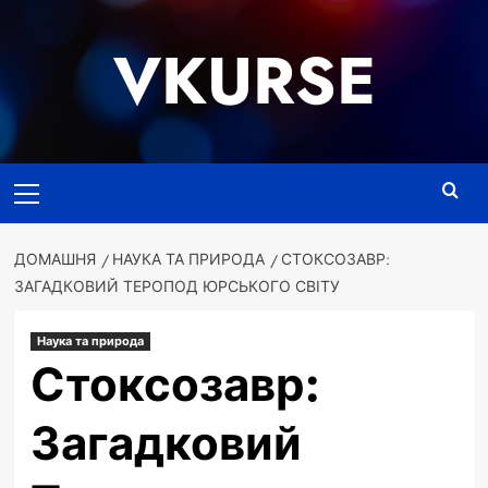
Перейти
до
VKURSE
вмісту
Основне
меню
ДОМАШНЯ
НАУКА ТА ПРИРОДА
СТОКСОЗАВР:
ЗАГАДКОВИЙ ТЕРОПОД ЮРСЬКОГО СВІТУ
Наука та природа
Стоксозавр:
Загадковий