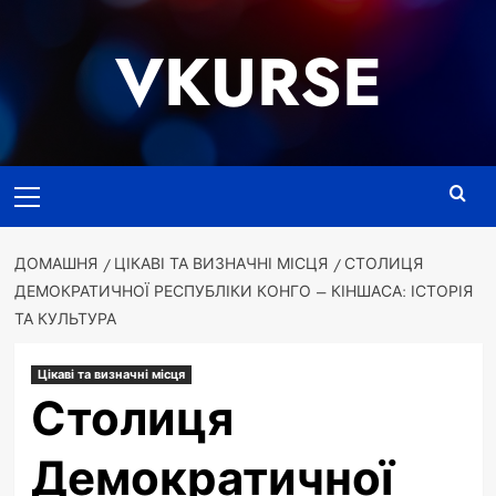
Перейти
до
VKURSE
вмісту
Основне
меню
ДОМАШНЯ
ЦІКАВІ ТА ВИЗНАЧНІ МІСЦЯ
СТОЛИЦЯ
ДЕМОКРАТИЧНОЇ РЕСПУБЛІКИ КОНГО – КІНШАСА: ІСТОРІЯ
ТА КУЛЬТУРА
Цікаві та визначні місця
Столиця
Демократичної