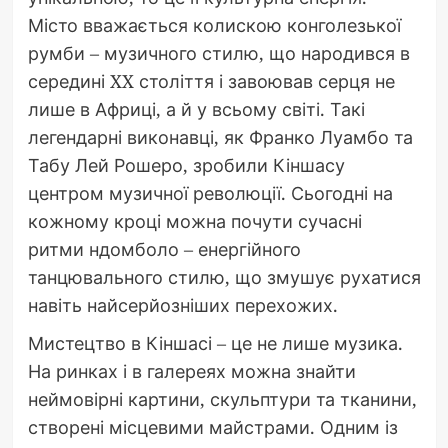
Місто вважається колискою конголезької
румби – музичного стилю, що народився в
середині XX століття і завоював серця не
лише в Африці, а й у всьому світі. Такі
легендарні виконавці, як Франко Луамбо та
Табу Лей Рошеро, зробили Кіншасу
центром музичної революції. Сьогодні на
кожному кроці можна почути сучасні
ритми ндомболо – енергійного
танцювального стилю, що змушує рухатися
навіть найсерйозніших перехожих.
Мистецтво в Кіншасі – це не лише музика.
На ринках і в галереях можна знайти
неймовірні картини, скульптури та тканини,
створені місцевими майстрами. Одним із