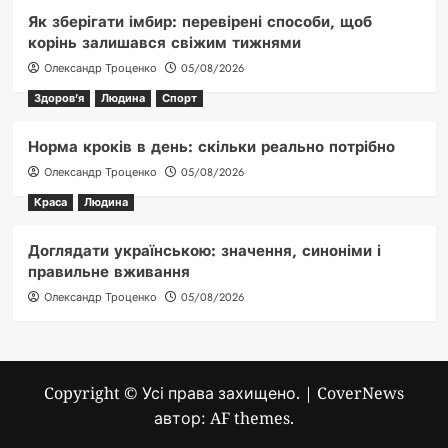
Як зберігати імбир: перевірені способи, щоб
корінь залишався свіжим тижнями
Олександр Троценко
05/08/2026
Здоров'я
Людина
Спорт
Норма кроків в день: скільки реально потрібно
Олександр Троценко
05/08/2026
Краса
Людина
Доглядати українською: значення, синоніми і
правильне вживання
Олександр Троценко
05/08/2026
Copyright © Усі права захищено.
|
CoverNews
автор: AF themes.