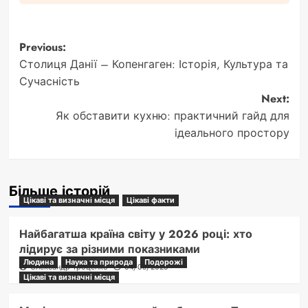
Post
Previous:
Столиця Данії – Копенгаген: Історія, Культура та
navigation
Сучасність
Next:
Як обставити кухню: практичний гайд для
ідеального простору
Більше історій
Цікаві та визначні місця
Цікаві факти
Найбагатша країна світу у 2026 році: хто
лідирує за різними показниками
Людина
Наука та природа
Подорожі
Олександр Троценко
04/08/2026
Цікаві та визначні місця