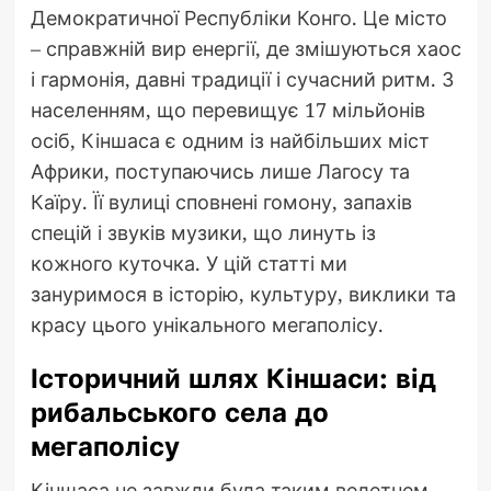
Демократичної Республіки Конго. Це місто
– справжній вир енергії, де змішуються хаос
і гармонія, давні традиції і сучасний ритм. З
населенням, що перевищує 17 мільйонів
осіб, Кіншаса є одним із найбільших міст
Африки, поступаючись лише Лагосу та
Каїру. Її вулиці сповнені гомону, запахів
спецій і звуків музики, що линуть із
кожного куточка. У цій статті ми
зануримося в історію, культуру, виклики та
красу цього унікального мегаполісу.
Історичний шлях Кіншаси: від
рибальського села до
мегаполісу
Кіншаса не завжди була таким велетнем,