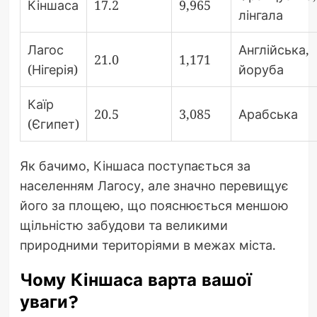
Кіншаса
17.2
9,965
лінгала
Лагос
Англійська,
21.0
1,171
(Нігерія)
йоруба
Каїр
20.5
3,085
Арабська
(Єгипет)
Як бачимо, Кіншаса поступається за
населенням Лагосу, але значно перевищує
його за площею, що пояснюється меншою
щільністю забудови та великими
природними територіями в межах міста.
Чому Кіншаса варта вашої
уваги?