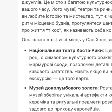
джунглів. Це місто з багатою культурно
вашого часу. Його музеї, театри та ри
ви любите історію та мистецтво, тут є 
ритм місцевих буднів, прогуляйтеся це
про життя “тікос”, як називають себе ко
Ось кілька must-visit місць у Сан-Хосе,
Національний театр Коста-Рики
: Ц
році, є символом культурного розкві
мармурові сходи, позолочені деталі т
кавового багатства. Навіть якщо ви н
екскурсію — це того варте.
Музей доколумбового золота
: Розт
музей зберігає унікальні артефакти к
кераміка та ритуальні предмети розк
задовго до приходу європейців.