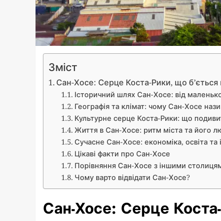
Зміст
Сан-Хосе: Серце Коста-Рики, що б’ється в
Історичний шлях Сан-Хосе: від маленьк
Географія та клімат: чому Сан-Хосе наз
Культурне серце Коста-Рики: що подиви
Життя в Сан-Хосе: ритм міста та його л
Сучасне Сан-Хосе: економіка, освіта та 
Цікаві факти про Сан-Хосе
Порівняння Сан-Хосе з іншими столиця
Чому варто відвідати Сан-Хосе?
Сан-Хосе: Серце Коста-