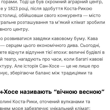
 горами. Тоді це був скромний аграрний центр,
 у 1823 році, після здобуття Коста-Рикою
 столиці, обійшовши свого конкурента — місто
тральне розташування та м’який клімат зробили
вного центру.
мко розвиватися завдяки кавовому буму. Кава
 — серцем цього економічного дива. Сьогодні,
е відчути відлуння тієї епохи: величні будівлі в
 театр, нагадують про часи, коли багаті кавові
ктуру. Але історія Сан-Хосе — це не лише про
онує, зберігаючи баланс між традиціями та
ан-Хосе називають “вічною весною”
олині Коста-Рики, оточений вулканами та
внем моря забезпечує унікальний клімат: