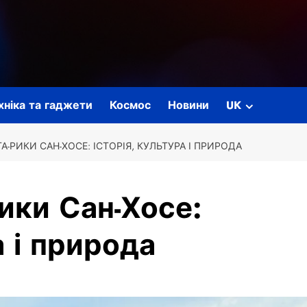
ехніка та гаджети
Космос
Новини
UK
-РИКИ САН-ХОСЕ: ІСТОРІЯ, КУЛЬТУРА І ПРИРОДА
ики Сан-Хосе:
а і природа