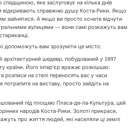
ю спадщиною, яке заслуговує на кілька днів
нки відкривають справжню душу Коста-Рики. Якщо
чим зайнятися. А якщо ви просто хочете відчути
нтральними вулицями — вони самі розкажуть вам
стариканці.
 які допоможуть вам зрозуміти це місто:
ей архітектурний шедевр, побудований у 1897
ту країни. Його інтер’єр вражає розкішшю:
а розписи на стелі переносять вас у часи
е потрапите на виставу, просто зайдіть на
ашований під площею Пласа-де-ла-Культура, цей
орінних народів Коста-Рики. Золоті прикраси,
ажуть про життя людей, які населяли ці землі