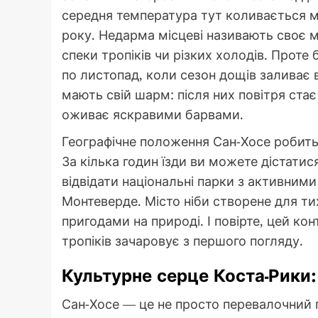
середня температура тут коливається мі
року. Недарма місцеві називають своє 
спеки тропіків чи різких холодів. Проте 
по листопад, коли сезон дощів заливає 
мають свій шарм: після них повітря ста
оживає яскравими барвами.
Географічне положення Сан-Хосе робить
За кілька годин їзди ви можете дістати
відвідати національні парки з активними
Монтеверде. Місто ніби створене для тих
пригодами на природі. І повірте, цей к
тропіків зачаровує з першого погляду.
Культурне серце Коста-Рики:
Сан-Хосе — це не просто перевалочний п