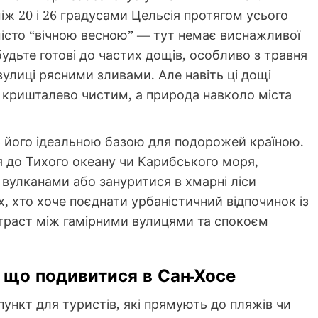
ж 20 і 26 градусами Цельсія протягом усього
місто “вічною весною” — тут немає виснажливої
будьте готові до частих дощів, особливо з травня
вулиці рясними зливами. Але навіть ці дощі
є кришталево чистим, а природа навколо міста
 його ідеальною базою для подорожей країною.
ся до Тихого океану чи Карибського моря,
 вулканами або зануритися в хмарні ліси
, хто хоче поєднати урбаністичний відпочинок із
онтраст між гамірними вулицями та спокоєм
 що подивитися в Сан-Хосе
ункт для туристів, які прямують до пляжів чи