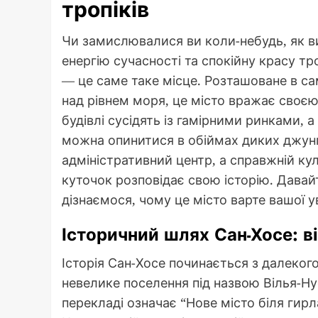
тропіків
Чи замислювалися ви коли-небудь, як ви
енергію сучасності та спокійну красу тр
— це саме таке місце. Розташоване в сам
над рівнем моря, це місто вражає своєю
будівлі сусідять із гамірними ринками, а
можна опинитися в обіймах диких джунгл
адміністративний центр, а справжній ку
куточок розповідає свою історію. Дава
дізнаємося, чому це місто варте вашої у
Історичний шлях Сан-Хосе: в
Історія Сан-Хосе починається з далекого
невелике поселення під назвою Вілья-Ну
перекладі означає “Нове місто біля гир