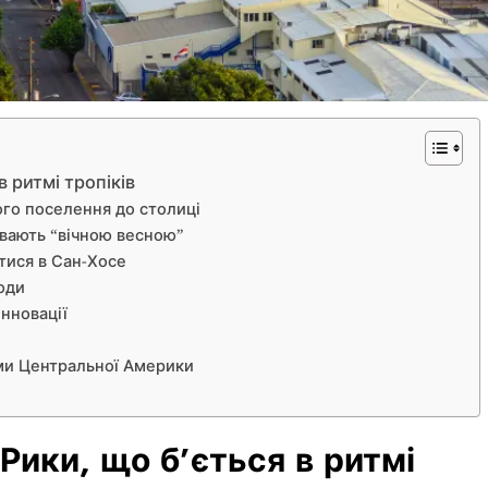
 ритмі тропіків
ого поселення до столиці
ивають “вічною весною”
тися в Сан-Хосе
юди
інновації
ми Центральної Америки
Рики, що б’ється в ритмі