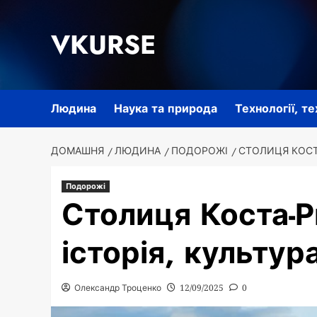
Перейти
до
VKURSE
вмісту
Людина
Наука та природа
Технології, т
ДОМАШНЯ
ЛЮДИНА
ПОДОРОЖІ
СТОЛИЦЯ КОСТА
Подорожі
Столиця Коста-Р
історія, культур
Олександр Троценко
12/09/2025
0