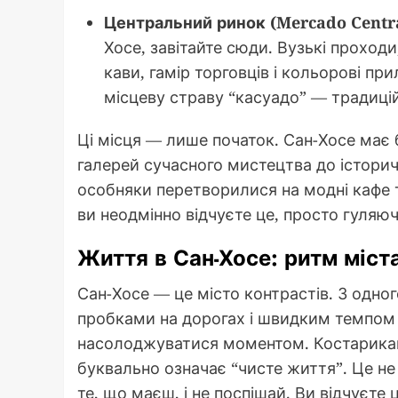
Центральний ринок (Mercado Centr
Хосе, завітайте сюди. Вузькі проходи
кави, гамір торговців і кольорові пр
місцеву страву “касуадо” — традиційн
Ці місця — лише початок. Сан-Хосе має 
галерей сучасного мистецтва до історич
особняки перетворилися на модні кафе т
ви неодмінно відчуєте це, просто гуляюч
Життя в Сан-Хосе: ритм міст
Сан-Хосе — це місто контрастів. З одног
пробками на дорогах і швидким темпом 
насолоджуватися моментом. Костарикан
буквально означає “чисте життя”. Це не 
те, що маєш, і не поспішай. Ви відчуєте