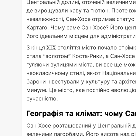
Центральній долині, оточеній величними
де вирощували каву та тютюн. Проте вже
незалежності, Сан-Хосе отримав статус
Картаго. Чому саме Сан-Хосе? Його цен
його ідеальним місцем для адміністрати
З кінця XIX століття місто почало стрі
стала “золотом” Коста-Рики, а Сан-Хосе
гуляючи вулицями міста, ви все ще может
неокласичному стилі, як-от Національний
барони інвестували у культуру та архіте
минуле. Це місто, яке постійно еволюці
сучасністю.
Географія та клімат: чому С
Сан-Хосе розташований у Центральній д
зеленими пагорбами. Його висота над рі