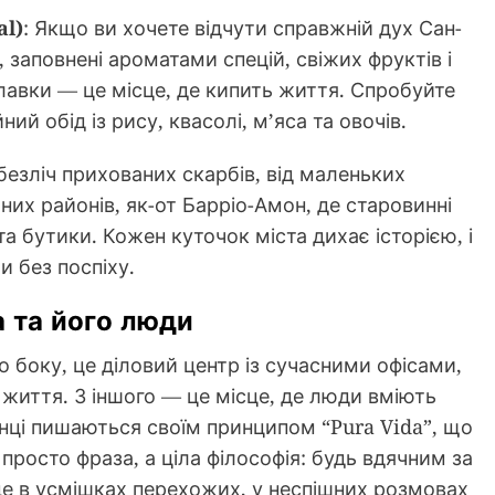
al)
: Якщо ви хочете відчути справжній дух Сан-
, заповнені ароматами спецій, свіжих фруктів і
илавки — це місце, де кипить життя. Спробуйте
ий обід із рису, квасолі, м’яса та овочів.
безліч прихованих скарбів, від маленьких
них районів, як-от Барріо-Амон, де старовинні
а бутики. Кожен куточок міста дихає історією, і
и без поспіху.
а та його люди
о боку, це діловий центр із сучасними офісами,
життя. З іншого — це місце, де люди вміють
ці пишаються своїм принципом “Pura Vida”, що
просто фраза, а ціла філософія: будь вдячним за
 це в усмішках перехожих, у неспішних розмовах