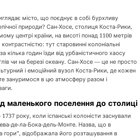
глядає місто, що поєднує в собі бурхливу
опічної природи? Сан-Хосе, столиця Коста-Рики,
ому центрі країни, на висоті понад 1100 метрів
 контрастністю: тут старовинні колоніальні
 за кілька годин їзди від урбаністичного хаосу
ів чи на березі океану. Сан-Хосе — це не просто
льтурний і емоційний вузол Коста-Рики, де кожен
йте зануримося в цю атмосферу разом і
ваги.
ід маленького поселення до столиці
 1737 року, коли іспанські колоністи заснували
ева-де-ла-Бока-дель-Монте. Назва, що в
ла гори”, відображала його розташування в