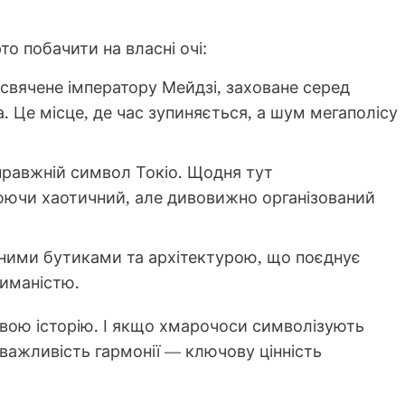
то побачити на власні очі:
исвячене імператору Мейдзі, заховане серед
а. Це місце, де час зупиняється, а шум мегаполісу
справжній символ Токіо. Щодня тут
юючи хаотичний, але дивовижно організований
нтними бутиками та архітектурою, що поєднує
риманістю.
 свою історію. І якщо хмарочоси символізують
 важливість гармонії — ключову цінність