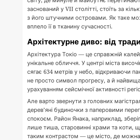
заснований у VII столітті, стоїть за кі
з його штучними островами. Як таке мож
вплело її в тканину сучасності.
Архітектурне диво: від трад
Архітектура Токіо — це справжній калей
унікальне обличчя. У центрі міста височі
сягає 634 метрів у небо, відкриваючи п
не просто символ прогресу, а й найвища 
урахуванням сейсмічної активності регі
Але варто звернути з головних магістра
дерев’яні будиночки з паперовими перег
спокоєм. Район Янака, наприклад, збері
лише тиша, старовинні храми та коти, що
таким контрастом — це місто, де можна 