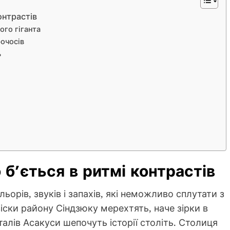
онтрастів
ого гіганта
рочосів
ь
 б’ється в ритмі контрастів
ьорів, звуків і запахів, які неможливо сплутати з
іски району Сіндзюку мерехтять, наче зірки в
талів Асакуси шепочуть історії століть. Столиця