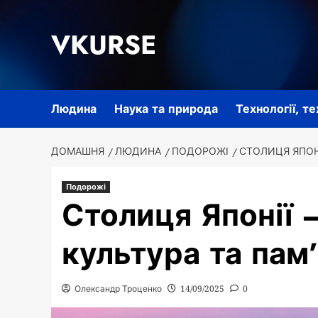
Перейти
до
VKURSE
вмісту
Людина
Наука та природа
Технології, т
ДОМАШНЯ
ЛЮДИНА
ПОДОРОЖІ
СТОЛИЦЯ ЯПОНІ
Подорожі
Столиця Японії –
культура та пам
Олександр Троценко
14/09/2025
0