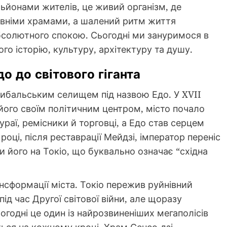
ільйонами жителів, це живий організм, де
ревніми храмами, а шалений ритм життя
бсолютного спокою. Сьогодні ми зануримося в
ого історію, культуру, архітектуру та душу.
до до світового гіганта
ибальським селищем під назвою Едо. У XVII
 його своїм політичним центром, місто почало
раї, ремісники й торговці, а Едо став серцем
році, після реставрації Мейдзі, імператор переніс
 його на Токіо, що буквально означає “східна
ансформації міста. Токіо пережив руйнівний
д час Другої світової війни, але щоразу
ьогодні це один із найрозвиненіших мегаполісів
ься на кожному кроці. Храм Сенсо-дзі,