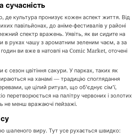
а сучасність
то, де культура пронизує кожен аспект життя. Від
ихих павільйонах, до аніме-фестивалів у районі
межний спектр вражень. Уявіть, як ви сидите на
и в руках чашу з ароматним зеленим чаєм, а за
 годин ви вже в натовпі на Comic Market, оточені
 є сезон цвітіння сакури. У парках, таких як
збираються на ханамі — традицію споглядання
деревами, це цілий ритуал, що об’єднує сім’ї,
окіо перетворюється на палітру червоних і золотих
ть не менш вражаючі пейзажі.
ісу
ою шаленого виру. Тут усе рухається швидко: