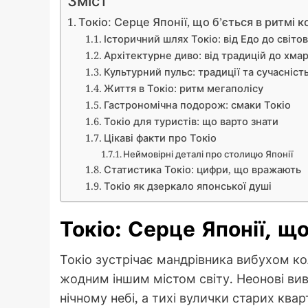
Токіо: Серце Японії, що б’ється в ритмі к
Історичний шлях Токіо: від Едо до світов
Архітектурне диво: від традицій до хма
Культурний пульс: традиції та сучасніст
Життя в Токіо: ритм мегаполісу
Гастрономічна подорож: смаки Токіо
Токіо для туристів: що варто знати
Цікаві факти про Токіо
Неймовірні деталі про столицю Японії
Статистика Токіо: цифри, що вражають
Токіо як дзеркало японської душі
Токіо: Серце Японії, що
Токіо зустрічає мандрівника вибухом кол
жодним іншим містом світу. Неонові вив
нічному небі, а тихі вулички старих квар