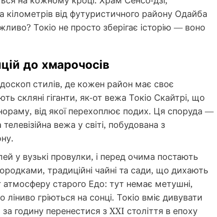
лька кілометрів від футуристичного району Одайба
ливо? Токіо не просто зберігає історію — воно
ицій до хмарочосів
доскоп стилів, де кожен район має своє
ють скляні гіганти, як-от вежа Токіо Скайтрі, що
анораму, від якої перехоплює подих. Ця споруда —
телевізійна вежа у світі, побудована з
ону.
лей у вузькі провулки, і перед очима постають
ородками, традиційні чайні та сади, що дихають
г атмосферу старого Едо: тут немає метушні,
 ліниво гріються на сонці. Токіо вміє дивувати
за годину перенестися з XXI століття в епоху