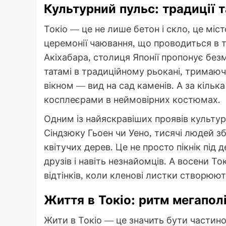
Культурний пульс: традиції т
Токіо — це не лише бетон і скло, це міс
церемонії чаювання, що проводиться в т
Акіхабара, столиця Японії пропонує без
татамі в традиційному рьокані, тримаюч
вікном — вид на сад каменів. А за кілька
косплеєрами в неймовірних костюмах.
Одним із найяскравіших проявів культури
Сіндзюку Гьоен чи Уено, тисячі людей 
квітучих дерев. Це не просто пікнік під 
друзів і навіть незнайомців. А восени Т
відтінків, коли кленові листки створюю
Життя в Токіо: ритм мегапол
Жити в Токіо — це значить бути частин