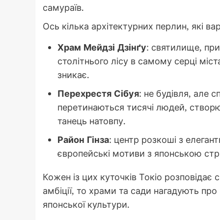
самураїв.
Ось кілька архітектурних перлин, які вар
Храм Мейдзі Дзінґу
: святилище, пр
столітнього лісу в самому серці міст
зникає.
Перехрестя Сібуя
: не будівля, але 
перетинаються тисячі людей, створ
танець натовпу.
Район Гінза
: центр розкоші з елега
європейські мотиви з японською ст
Кожен із цих куточків Токіо розповідає
амбіції, то храми та сади нагадують про
японської культури.