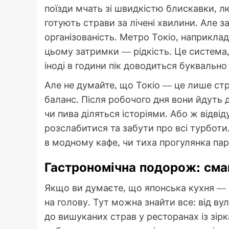
поїзди мчать зі швидкістю блискавки, 
готують страви за лічені хвилини. Але 
організованість. Метро Токіо, наприкла
цьому затримки — рідкість. Це система
іноді в години пік доводиться буквально
Але не думайте, що Токіо — це лише стр
баланс. Після робочого дня вони йдуть д
чи пива діляться історіями. Або ж відв
розслабитися та забути про всі турботи.
в модному кафе, чи тиха прогулянка пар
Гастрономічна подорож: сма
Якщо ви думаєте, що японська кухня — ц
на голову. Тут можна знайти все: від вул
до вишуканих страв у ресторанах із зірк