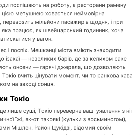
люди поспішають на роботу, а ресторани рамену
за цією метушнею ховається неймовірна
д, перевозить мільйони пасажирів щодня, і при
, яка працює, як швейцарський годинник, хоча
 втискатися у вагон.
ес і поспіх. Мешканці міста вміють знаходити
о ізакаї — невеликих барів, де за келихом саке
ідують онсени — гарячі джерела, що дозволяють
 Токіо вчить цінувати момент, чи то ранкова кава
ком на заході сонця.
ки Токіо
е лише суші, Токіо переверне ваші уявлення з ніг
ичної їжі, як-от такоякі (кульки з восьминогом),
ами Мішлен. Район Цукідзі, відомий своїм