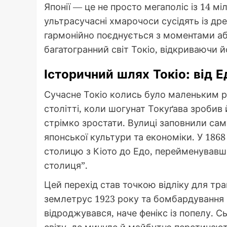
Японії — це не просто мегаполіс із 14 м
ультрасучасні хмарочоси сусідять із д
гармонійно поєднується з моментами а
багатогранний світ Токіо, відкриваючи й
Історичний шлях Токіо: від Е
Сучасне Токіо колись було маленьким р
столітті, коли шогунат Токуґава зробив
стрімко зростати. Вулиці заповнили саму
японської культури та економіки. У 1868 
столицю з Кіото до Едо, перейменувавши
столиця”.
Цей перехід став точкою відліку для тр
землетрус 1923 року та бомбардування пі
відроджувався, наче фенікс із попелу. С
світу, де минуле й майбутнє перетинают