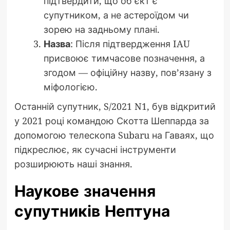
підтвердити, що об’єкт є
супутником, а не астероїдом чи
зорею на задньому плані.
Назва
: Після підтвердження IAU
присвоює тимчасове позначення, а
згодом — офіційну назву, пов’язану з
міфологією.
Останній супутник, S/2021 N1, був відкритий
у 2021 році командою Скотта Шеппарда за
допомогою телескопа Subaru на Гаваях, що
підкреслює, як сучасні інструменти
розширюють наші знання.
Наукове значення
супутників Нептуна