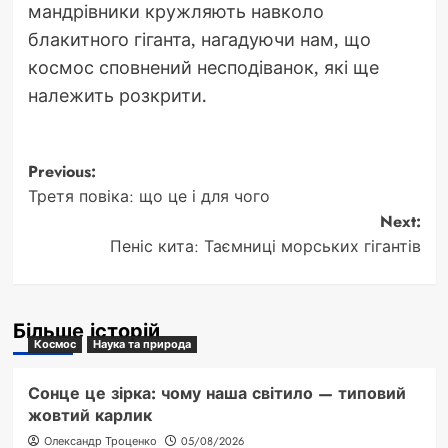
мандрівники кружляють навколо
блакитного гіганта, нагадуючи нам, що
космос сповнений несподіванок, які ще
належить розкрити.
Post
Previous:
Третя повіка: що це і для чого
navigation
Next:
Пеніс кита: Таємниці морських гігантів
Більше історій
Космос
Наука та природа
Сонце це зірка: чому наша світило — типовий
жовтий карлик
Олександр Троценко
05/08/2026