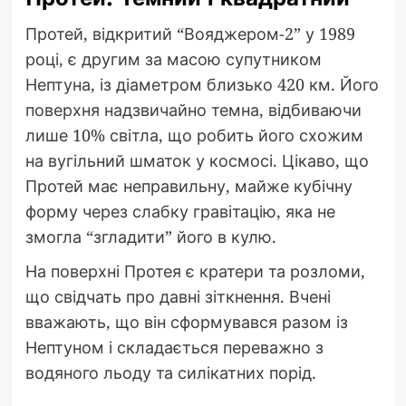
Протей, відкритий “Вояджером-2” у 1989
році, є другим за масою супутником
Нептуна, із діаметром близько 420 км. Його
поверхня надзвичайно темна, відбиваючи
лише 10% світла, що робить його схожим
на вугільний шматок у космосі. Цікаво, що
Протей має неправильну, майже кубічну
форму через слабку гравітацію, яка не
змогла “згладити” його в кулю.
На поверхні Протея є кратери та розломи,
що свідчать про давні зіткнення. Вчені
вважають, що він сформувався разом із
Нептуном і складається переважно з
водяного льоду та силікатних порід.