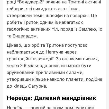
році “Вояджер-2” виявив на Тритоні активні
гейзери, які викидають азот і пил,
створюючи темні шлейфи на поверхні. Це
робить Тритон одним із небагатьох
геологічно активних тіл, поряд із Землею, Іо
та Енцеладом.
Цікаво, що орбіта Тритона поступово
наближається до Нептуна через
гравітаційні взаємодії. За оцінками вчених,
через 3,6 мільярда років він може бути
зруйнований припливними силами,
утворивши кільце навколо планети, подібне
до кілець Сатурна.
Нереїда: Далекий мандрівник
Нереїда — другий за розміром супутник