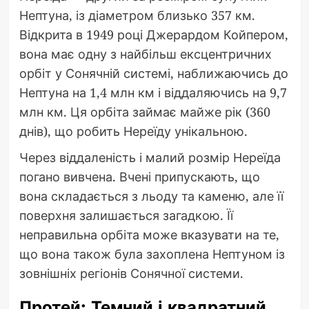
Нептуна, із діаметром близько 357 км.
Відкрита в 1949 році Джерардом Койпером,
вона має одну з найбільш ексцентричних
орбіт у Сонячній системі, наближаючись до
Нептуна на 1,4 млн км і віддаляючись на 9,7
млн км. Ця орбіта займає майже рік (360
днів), що робить Нереїду унікальною.
Через віддаленість і малий розмір Нереїда
погано вивчена. Вчені припускають, що
вона складається з льоду та каменю, але її
поверхня залишається загадкою. Її
неправильна орбіта може вказувати на те,
що вона також була захоплена Нептуном із
зовнішніх регіонів Сонячної системи.
Протей: Темний і квадратний