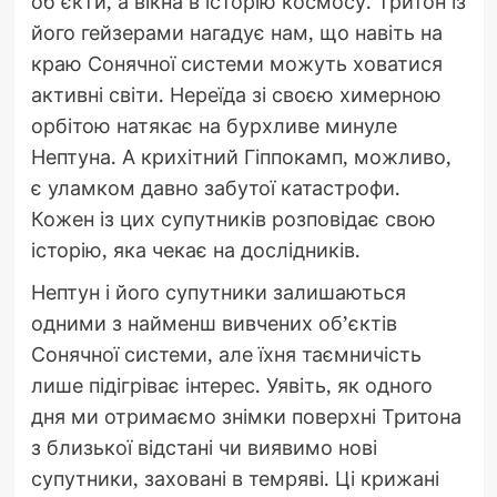
об’єкти, а вікна в історію космосу. Тритон із
його гейзерами нагадує нам, що навіть на
краю Сонячної системи можуть ховатися
активні світи. Нереїда зі своєю химерною
орбітою натякає на бурхливе минуле
Нептуна. А крихітний Гіппокамп, можливо,
є уламком давно забутої катастрофи.
Кожен із цих супутників розповідає свою
історію, яка чекає на дослідників.
Нептун і його супутники залишаються
одними з найменш вивчених об’єктів
Сонячної системи, але їхня таємничість
лише підігріває інтерес. Уявіть, як одного
дня ми отримаємо знімки поверхні Тритона
з близької відстані чи виявимо нові
супутники, заховані в темряві. Ці крижані