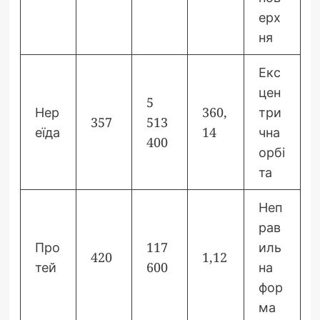
ерх
ня
Екс
цен
5
Нер
360,
три
357
513
еїда
14
чна
400
орбі
та
Неп
рав
Про
117
иль
420
1,12
тей
600
на
фор
ма