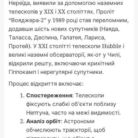
Нереїда, виявили за допомогою наземних
телескопів у XIX і XX століттях. Проліт
“Вояджера-2” у 1989 році став переломним,
додавши шість нових супутників (Наяда,
Таласса, Деспина, Галатея, Лариса,
Протей). У XXI столітті телескопи Hubble і
великі наземні обсерваторії, як-от у Чилі,
відкрили решту, включаючи крихітний
Гіппокамп і нерегулярні супутники.
Процес відкриття включає:
Спостереження
: Телескопи
фіксують слабкі об’єкти поблизу
Нептуна, часто на межі видимості.
Аналіз орбіт
: Астрономи
обчислюють траєкторії, щоб