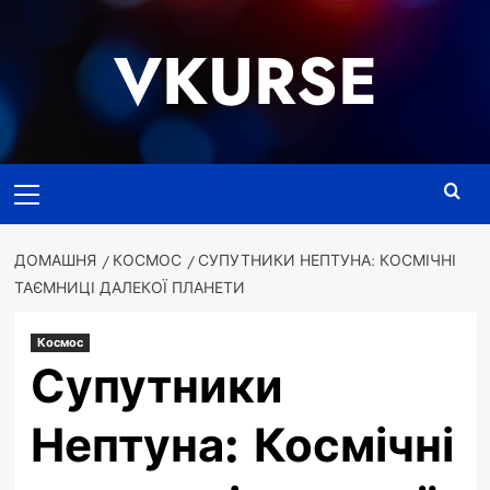
Перейти
до
VKURSE
вмісту
Основне
меню
ДОМАШНЯ
КОСМОС
СУПУТНИКИ НЕПТУНА: КОСМІЧНІ
ТАЄМНИЦІ ДАЛЕКОЇ ПЛАНЕТИ
Космос
Супутники
Нептуна: Космічні