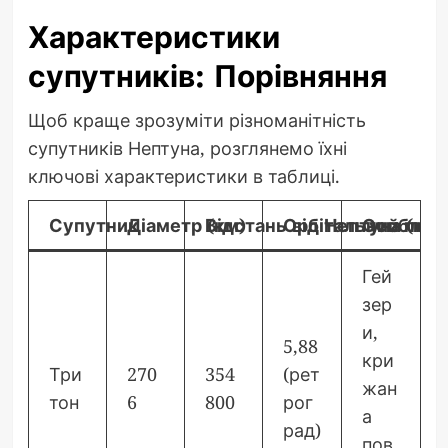
Характеристики
супутників: Порівняння
Щоб краще зрозуміти різноманітність
супутників Нептуна, розглянемо їхні
ключові характеристики в таблиці.
Супутник
Діаметр (км)
Відстань від Нептуна (км)
Орбітальний періо
Особливо
Гей
зер
и,
5,88
кри
Три
270
354
(рет
жан
тон
6
800
рог
а
рад)
пов