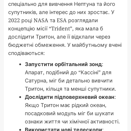
спеціально для вивчення Нептуна та його
супутників, але інтерес до них зростає. У
2022 році NASA та ESA розглядали
концепцію місії “Trident”, яка мала б
дослідити Тритон, але її відклали через
бюджетні обмеження. У майбутньому вчені
сподіваються:
Запустити орбітальний зонд
:
Апарат, подібний до “Кассіні” для
Сатурна, міг би детально вивчити
Тритон, кільця та менші супутники.
Дослідити підповерхневий океан
:
Якщо Тритон має рідкий океан,
посадковий модуль міг би шукати
ознаки життя чи хімічної активності.
Використати нові телескопи
: