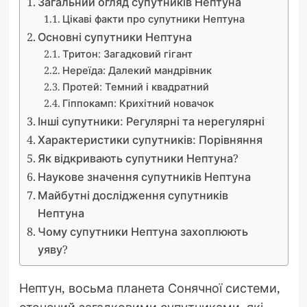
Загальний огляд супутників Нептуна
Цікаві факти про супутники Нептуна
Основні супутники Нептуна
Тритон: Загадковий гігант
Нереїда: Далекий мандрівник
Протей: Темний і квадратний
Гіппокамп: Крихітний новачок
Інші супутники: Регулярні та нерегулярні
Характеристики супутників: Порівняння
Як відкривають супутники Нептуна?
Наукове значення супутників Нептуна
Майбутні дослідження супутників
Нептуна
Чому супутники Нептуна захоплюють
уяву?
Нептун, восьма планета Сонячної системи,
оточений загадковими супутниками, які