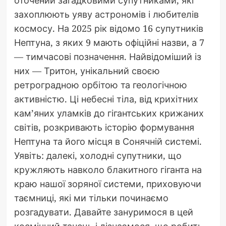
захоплюють уяву астрономів і любителів
космосу. На 2025 рік відомо 16 супутників
Нептуна, з яких 9 мають офіційні назви, а 7
— тимчасові позначення. Найвідоміший із
них — Тритон, унікальний своєю
ретроградною орбітою та геологічною
активністю. Ці небесні тіла, від крихітних
кам’яних уламків до гігантських крижаних
світів, розкривають історію формування
Нептуна та його місця в Сонячній системі.
Уявіть: далекі, холодні супутники, що
кружляють навколо блакитного гіганта на
краю нашої зоряної системи, приховуючи
таємниці, які ми тільки починаємо
розгадувати. Давайте зануримося в цей
космічний танець і дізнаємося, що робить