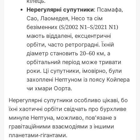
кілець.
Нерегулярні супутники
: Псамафа,
Сао, Лаомедея, Несо та сім
безіменних (S/2002 N1–S/2021 N1)
мають віддалені, ексцентричні
орбіти, часто ретроградні. Їхній
діаметр становить 20–60 км, а
орбітальний період може тривати
роки. Ці супутники, імовірно, були
захоплені Нептуном із поясу Койпера
чи хмари Оорта.
Нерегулярні супутники особливо цікаві, бо
їхні хаотичні орбіти свідчать про бурхливе
минуле Нептуна, можливо, пов’язане з
гравітаційними взаємодіями з іншими
планетами-гігантами.