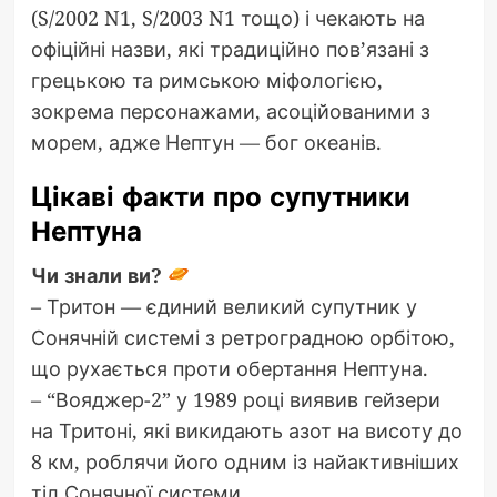
(S/2002 N1, S/2003 N1 тощо) і чекають на
офіційні назви, які традиційно пов’язані з
грецькою та римською міфологією,
зокрема персонажами, асоційованими з
морем, адже Нептун — бог океанів.
Цікаві факти про супутники
Нептуна
Чи знали ви?
– Тритон — єдиний великий супутник у
Сонячній системі з ретроградною орбітою,
що рухається проти обертання Нептуна.
– “Вояджер-2” у 1989 році виявив гейзери
на Тритоні, які викидають азот на висоту до
8 км, роблячи його одним із найактивніших
тіл Сонячної системи.