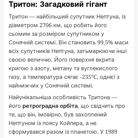
Тритон: Загадковий гігант
Тритон — найбільший супутник Нептуна, із
діаметром 2706 км, що робить його
сьомим за розміром супутником у
Сонячній системі. Він становить 99,5% маси
всіх супутників Нептуна, затьмарюючи інші
своєю величчю. Його поверхня вкрита
кригою з азоту, метану та вуглекислого
газу, а температура сягає -235°C, однієї з
найнижчих у Сонячній системі.
Найунікальніша особливість Тритона —
його
ретроградна орбіта
, що свідчить про
те, що він, імовірно, був захоплений
Нептуном із поясу Койпера, а не
сформувався разом із планетою. У 1989