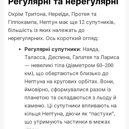
Регулярні та нерегулярні
Окрім Тритона, Нереїди, Протея та
Гіппокампа, Нептун має ще 12 супутників,
більшість із яких належать до
нерегулярних. Ось короткий огляд:
Регулярні супутники
: Наяда,
Таласса, Деспина, Галатея та Лариса
— невеликі тіла (діаметром 60–200
км), що обертаються близько до
Нептуна на кругових орбітах. Вони,
ймовірно, сформувалися разом із
планетою та складаються з льоду й
каменю. Ці супутники впливають на
кільця Нептуна, діючи як “пастухи”,
що утримують частинки в межах