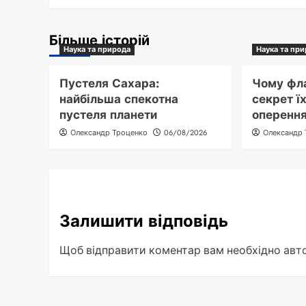
Більше історій
Наука та природа
Наука та пр
Пустеля Сахара:
Чому фла
найбільша спекотна
секрет ї
пустеля планети
оперенн
Олександр Троценко
06/08/2026
Олександр
Залишити відповідь
Щоб відправити коментар вам необхідно
авт