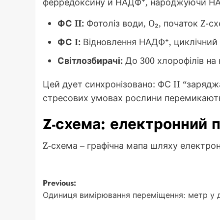
ферредоксину й НАДФ⁺, народжуючи Н
ФС II:
Фотоліз води, O₂, початок Z-сх
ФС I:
Відновлення НАДФ⁺, циклічний 
Світлозбирачі:
До 300 хлорофілів на
Цей дует синхронізовано: ФС II “заряд
стресових умовах рослини перемикаютьс
Z-схема: електронний по
Z-схема – графічна мапа шляху електроні
Post
Previous:
Одиниця вимірювання переміщення: метр у д
navigation