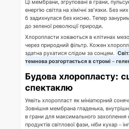
Ці мембрани, згруповані в грани, пуль
енергію світла на хімічні зв’язки. Без 
б задихнулася без кисню. Тепер занури
до зеленої революції природи.
Хлоропласти ховаються в клітинах мезоф
через природний фільтр. Кожен хлороп
здатна рухатися слідом за сонцем.
Світ
темнова розгортається в стромі – гел
Будова хлоропласту: с
спектаклю
Уявіть хлоропласт як мініатюрний соня
Зовнішня мембрана гладенька, внутрішн
в грани для максимального захоплення 
продуктів світлової фази, ніби кухар – інг