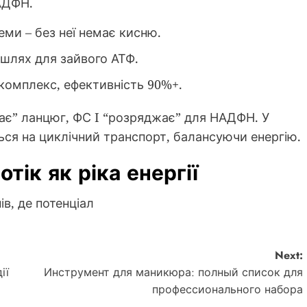
АДФН.
еми – без неї немає кисню.
шлях для зайвого АТФ.
 комплекс, ефективність 90%+.
жає” ланцюг, ФС I “розряджає” для НАДФН. У
я на циклічний транспорт, балансуючи енергію.
тік як ріка енергії
в, де потенціал
Next:
ії
Инструмент для маникюра: полный список для
профессионального набора