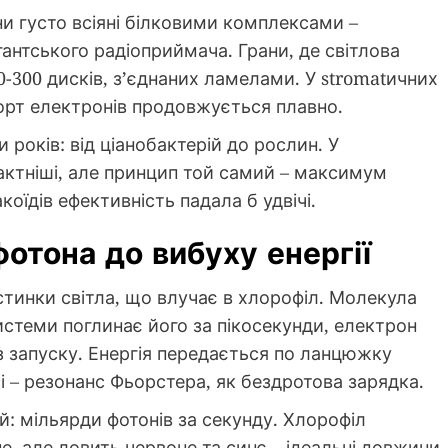
ни густо всіяні білковими комплексами –
антського радіоприймача. Грани, де світлова
0-300 дисків, з’єднаних ламелами. У stromatичних
порт електронів продовжується плавно.
років: від ціанобактерій до рослин. У
ктніші, але принцип той самий – максимум
коїдів ефективність падала б удвічі.
фотона до вибуху енергії
астинки світла, що влучає в хлорофіл. Молекула
истеми поглинає його за пікосекунди, електрон
 з запуску. Енергія передається по ланцюжку
і – резонанс Фьорстера, як бездротова зарядка.
й: мільярди фотонів за секунду. Хлорофіл
, але ловить червоне та синє – ідеальні довжини