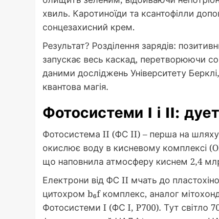
хвиль. Каротиноїди та ксантофілли доп
сонцезахисний крем.
Результат? Розділення зарядів: позитив
запускає весь каскад, перетворюючи сонц
даними досліджень Університету Берклі
квантова магія.
Фотосистеми I і II: дуе
Фотосистема II (ФС II) – перша на шляху,
окислює воду в кисневому комплексі (O
що наповнила атмосферу киснем 2,4 млр
Електрони від ФС II мчать до пластохін
цитохром b₆f комплекс, аналог мітохонд
Фотосистеми I (ФС I, P700). Тут світло 