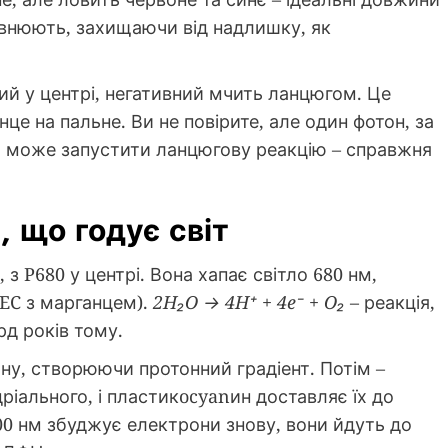
овнюють, захищаючи від надлишку, як
ний у центрі, негативний мчить ланцюгом. Це
е на пальне. Ви не повірите, але один фотон, за
, може запустити ланцюгову реакцію – справжня
т, що годує світ
 з P680 у центрі. Вона хапає світло 680 нм,
EC з марганцем).
2H₂O → 4H⁺ + 4e⁻ + O₂
– реакція,
д років тому.
ону, створюючи протонний градіент. Потім –
ріального, і пластикocyanин доставляє їх до
700 нм збуджує електрони знову, вони йдуть до