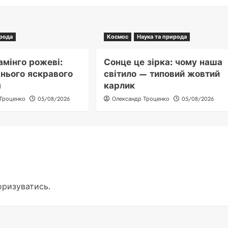
ирода
Космос
Наука та природа
мінго рожеві:
Сонце це зірка: чому наша
хнього яскравого
світило — типовий жовтий
я
карлик
 Троценко
05/08/2026
Олександр Троценко
05/08/2026
оризуватись
.