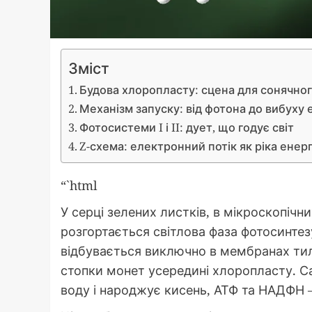
Зміст
Будова хлоропласту: сцена для сонячно
Механізм запуску: від фотона до вибуху е
Фотосистеми I і II: дует, що годує світ
Z-схема: електронний потік як ріка енерг
“`html
У серці зелених листків, в мікроскопіч
розгортається світлова фаза фотосинтезу
відбувається виключно в мембранах тила
стопки монет усередині хлоропласту. С
воду і народжує кисень, АТФ та НАДФН –