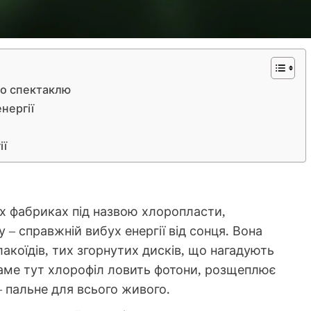
го спектаклю
нергії
ії
них фабриках під назвою хлоропласти,
 – справжній вибух енергії від сонця. Вона
коїдів, тих згорнутих дисків, що нагадують
аме тут хлорофіл ловить фотони, розщеплює
 пальне для всього живого.