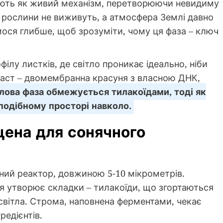
сують як живий механізм, перетворюючи невидиму
них рослини не виживуть, а атмосфера Землі давно
мося глибше, щоб зрозуміти, чому ця фаза – ключ
ілу листків, де світло проникає ідеально, ніби
ласт – двомембранна красуня з власною ДНК,
лова фаза обмежується тилакоїдами, тоді як
еподібному просторі навколо.
цена для сонячного
чний реактор, довжиною 5-10 мікрометрів.
я утворює складки – тилакоїди, що згортаються
світла. Строма, наповнена ферментами, чекає
редієнтів.