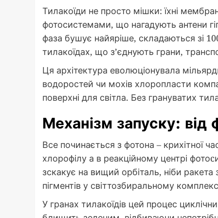
Тилакоїди не просто мішки: їхні мембра
фотосистемами, що нагадують антени гіг
фаза бушує найяріше, складаються зі 10
тилакоїдах, що з’єднують грани, транс
Ця архітектура еволюціонувала мільярди 
водоростей чи мохів хлоропласти компа
поверхні для світла. Без грануватих тила
Механізм запуску: від 
Все починається з фотона – крихітної ч
хлорофілу а в реакційному центрі фотоc
зскакує на вищий орбіталь, ніби ракета
пігментів у світтозбиральному комплекс
У гранах тилакоїдів цей процес циклічни
блищить зеленим, відбиваючи непотрібне