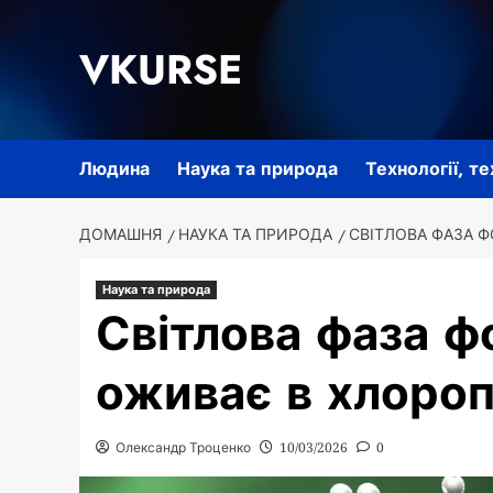
Перейти
до
VKURSE
вмісту
Людина
Наука та природа
Технології, т
ДОМАШНЯ
НАУКА ТА ПРИРОДА
СВІТЛОВА ФАЗА 
Наука та природа
Світлова фаза ф
оживає в хлоро
Олександр Троценко
10/03/2026
0