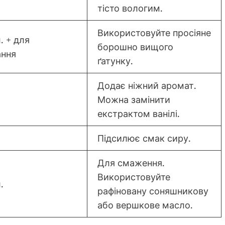
тісто вологим.
Використовуйте просіяне
л. + для
борошно вищого
ання
ґатунку.
Додає ніжний аромат.
Можна замінити
екстрактом ванілі.
Підсилює смак сиру.
Для смаження.
Використовуйте
.
рафіновану соняшникову
або вершкове масло.