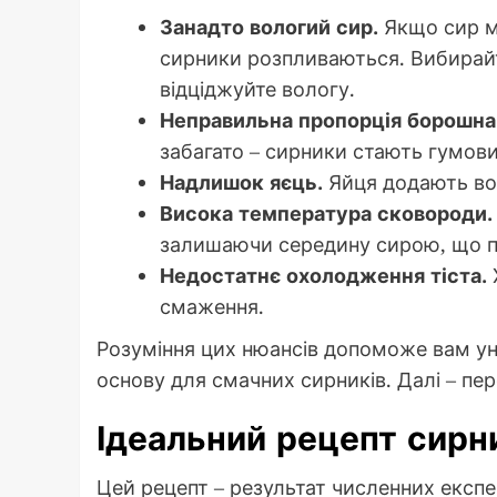
Занадто вологий сир.
Якщо сир мі
сирники розпливаються. Вибирайт
відціджуйте вологу.
Неправильна пропорція борошна
забагато – сирники стають гумови
Надлишок яєць.
Яйця додають воло
Висока температура сковороди.
залишаючи середину сирою, що п
Недостатнє охолодження тіста.
смаження.
Розуміння цих нюансів допоможе вам ун
основу для смачних сирників. Далі – пер
Ідеальний рецепт сирн
Цей рецепт – результат численних експер