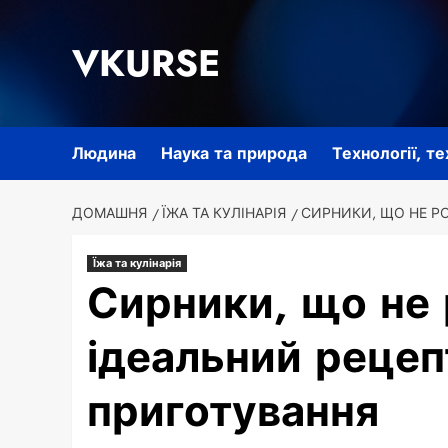
Перейти
до
VKURSE
вмісту
Людина
Наука та природа
Технології, т
ДОМАШНЯ
ЇЖА ТА КУЛІНАРІЯ
СИРНИКИ, ЩО НЕ РО
Їжа та кулінарія
Сирники, що не 
ідеальний рецеп
приготування