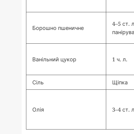
4–5 ст. 
Борошно пшеничне
панірув
Ванільний цукор
1 ч. л.
Сіль
Щіпка
Олія
3–4 ст. л