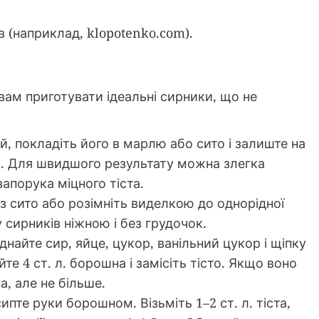
в (наприклад, klopotenko.com).
вам приготувати ідеальні сирники, що не
, покладіть його в марлю або сито і залиште на
а. Для швидшого результату можна злегка
апорука міцного тіста.
з сито або розімніть виделкою до однорідної
 сирників ніжною і без грудочок.
днайте сир, яйце, цукор, ванільний цукор і щіпку
те 4 ст. л. борошна і замісіть тісто. Якщо воно
а, але не більше.
пте руки борошном. Візьміть 1–2 ст. л. тіста,