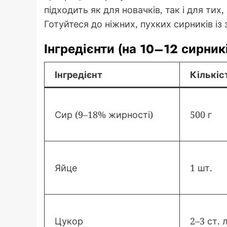
підходить як для новачків, так і для тих
Готуйтеся до ніжних, пухких сирників і
Інгредієнти (на 10–12 сирник
Інгредієнт
Кількіс
Сир (9–18% жирності)
500 г
Яйце
1 шт.
Цукор
2–3 ст. л