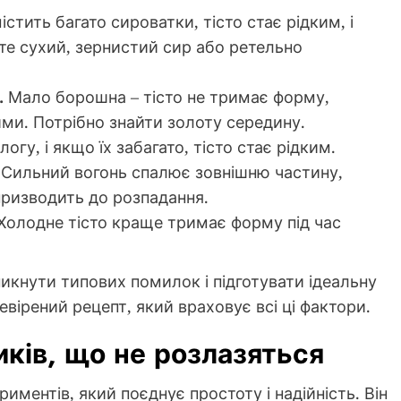
стить багато сироватки, тісто стає рідким, і
е сухий, зернистий сир або ретельно
.
Мало борошна – тісто не тримає форму,
ми. Потрібно знайти золоту середину.
гу, і якщо їх забагато, тісто стає рідким.
Сильний вогонь спалює зовнішню частину,
ризводить до розпадання.
Холодне тісто краще тримає форму під час
икнути типових помилок і підготувати ідеальну
евірений рецепт, який враховує всі ці фактори.
иків, що не розлазяться
иментів, який поєднує простоту і надійність. Він