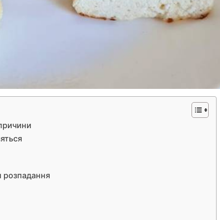
 причини
зяться
и розпадання