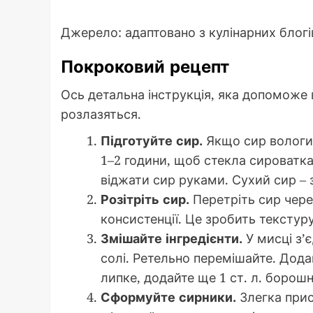
Джерело: адаптовано з кулінарних блогі
Покроковий рецепт
Ось детальна інструкція, яка допоможе 
розлазяться.
Підготуйте сир.
Якщо сир вологий
1–2 години, щоб стекла сироватк
віджати сир руками. Сухий сир – з
Розітріть сир.
Перетріть сир чере
консистенції. Це зробить текстуру
Змішайте інгредієнти.
У мисці з’є
солі. Ретельно перемішайте. Додай
липке, додайте ще 1 ст. л. борошн
Сформуйте сирники.
Злегка приси