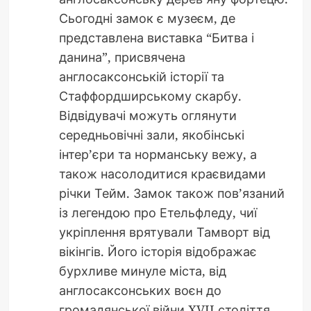
Сьогодні замок є музеєм, де
представлена виставка “Битва і
данина”, присвячена
англосаксонській історії та
Стаффордширському скарбу.
Відвідувачі можуть оглянути
середньовічні зали, якобінські
інтер’єри та норманську вежу, а
також насолодитися краєвидами
річки Тейм. Замок також пов’язаний
із легендою про Етельфледу, чиї
укріплення врятували Тамворт від
вікінгів. Його історія відображає
бурхливе минуле міста, від
англосаксонських воєн до
громадянської війни XVII століття,