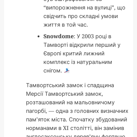
“випорожнення на вулиці”, що
свідчить про складні умови
життя в той час.
Snowdome
: У 2003 році в
Тамворті відкрили перший у
Європі критий лижний
комплекс із натуральним
снігом.
Тамвортський замок і спадщина
Мерсії Тамвортський замок,
розташований на мальовничому
пагорбі, — одна з головних визначних
пам’яток міста. Спочатку збудований
норманами в XI столітті, він замінив
англосаксонську дерев’яну фортецю.