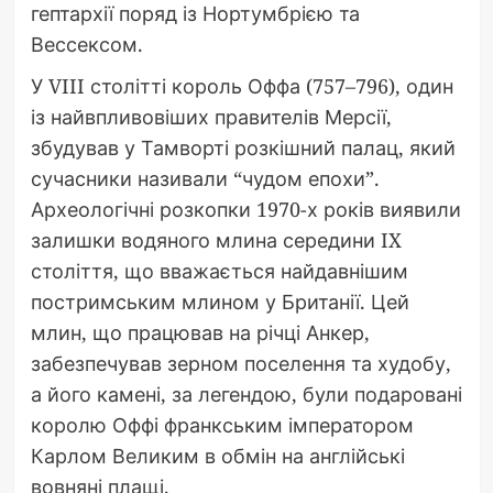
гептархії поряд із Нортумбрією та
Вессексом.
У VIII столітті король Оффа (757–796), один
із найвпливовіших правителів Мерсії,
збудував у Тамворті розкішний палац, який
сучасники називали “чудом епохи”.
Археологічні розкопки 1970-х років виявили
залишки водяного млина середини IX
століття, що вважається найдавнішим
постримським млином у Британії. Цей
млин, що працював на річці Анкер,
забезпечував зерном поселення та худобу,
а його камені, за легендою, були подаровані
королю Оффі франкським імператором
Карлом Великим в обмін на англійські
вовняні плащі.