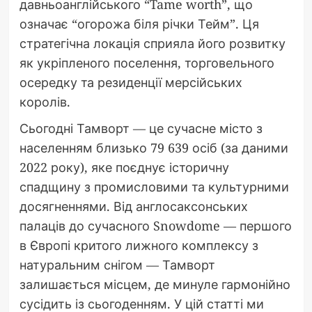
давньоанглійського “Tame worth”, що
означає “огорожа біля річки Тейм”. Ця
стратегічна локація сприяла його розвитку
як укріпленого поселення, торговельного
осередку та резиденції мерсійських
королів.
Сьогодні Тамворт — це сучасне місто з
населенням близько 79 639 осіб (за даними
2022 року), яке поєднує історичну
спадщину з промисловими та культурними
досягненнями. Від англосаксонських
палаців до сучасного Snowdome — першого
в Європі критого лижного комплексу з
натуральним снігом — Тамворт
залишається місцем, де минуле гармонійно
сусідить із сьогоденням. У цій статті ми