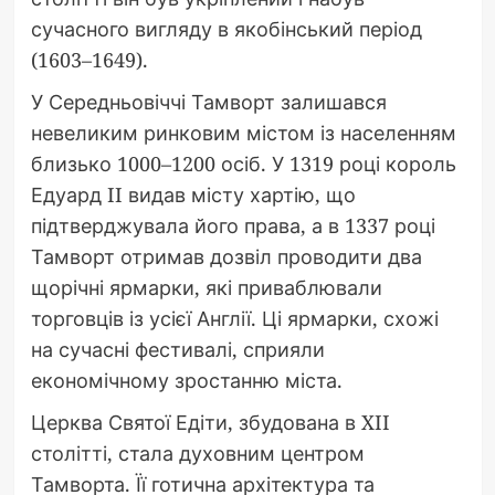
сучасного вигляду в якобінський період
(1603–1649).
У Середньовіччі Тамворт залишався
невеликим ринковим містом із населенням
близько 1000–1200 осіб. У 1319 році король
Едуард II видав місту хартію, що
підтверджувала його права, а в 1337 році
Тамворт отримав дозвіл проводити два
щорічні ярмарки, які приваблювали
торговців із усієї Англії. Ці ярмарки, схожі
на сучасні фестивалі, сприяли
економічному зростанню міста.
Церква Святої Едіти, збудована в XII
столітті, стала духовним центром
Тамворта. Її готична архітектура та