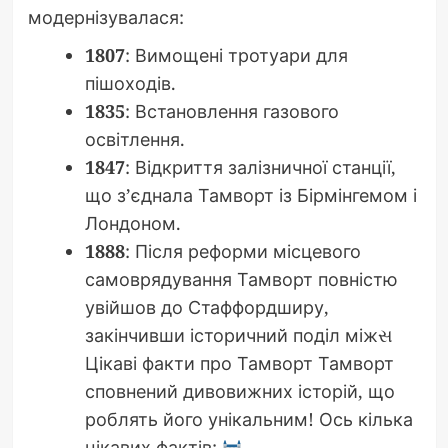
модернізувалася:
1807
: Вимощені тротуари для
пішоходів.
1835
: Встановлення газового
освітлення.
1847
: Відкриття залізничної станції,
що з’єднала Тамворт із Бірмінгемом і
Лондоном.
1888
: Після реформи місцевого
самоврядування Тамворт повністю
увійшов до Стаффордширу,
закінчивши історичний поділ міжસ
Цікаві факти про Тамворт Тамворт
сповнений дивовижних історій, що
роблять його унікальним! Ось кілька
цікавих фактів: