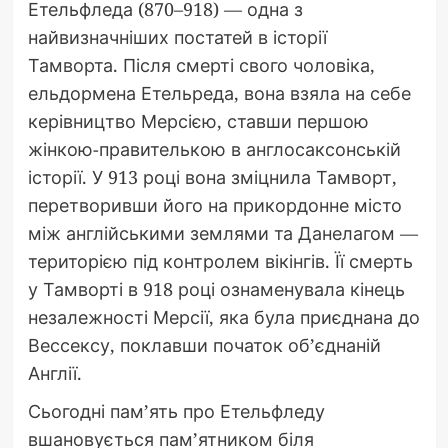
Етельфледа (870–918) — одна з
найвизначніших постатей в історії
Тамворта. Після смерті свого чоловіка,
ельдормена Етельреда, вона взяла на себе
керівництво Мерсією, ставши першою
жінкою-правителькою в англосаксонській
історії. У 913 році вона зміцнила Тамворт,
перетворивши його на прикордонне місто
між англійськими землями та Данелагом —
територією під контролем вікінгів. Її смерть
у Тамворті в 918 році ознаменувала кінець
незалежності Мерсії, яка була приєднана до
Вессексу, поклавши початок об’єднаній
Англії.
Сьогодні пам’ять про Етельфледу
вшановується пам’ятником біля