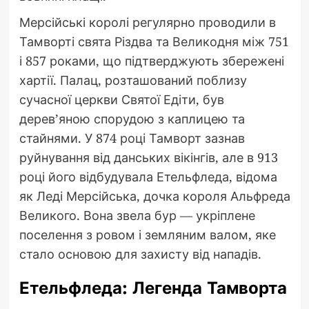
Мерсійські королі регулярно проводили в
Тамворті свята Різдва та Великодня між 751
і 857 роками, що підтверджують збережені
хартії. Палац, розташований поблизу
сучасної церкви Святої Едіти, був
дерев’яною спорудою з каплицею та
стайнями. У 874 році Тамворт зазнав
руйнування від данських вікінгів, але в 913
році його відбудувала Етельфледа, відома
як Леді Мерсійська, дочка короля Альфреда
Великого. Вона звела бур — укріплене
поселення з ровом і земляним валом, яке
стало основою для захисту від нападів.
Етельфледа: Легенда Тамворта