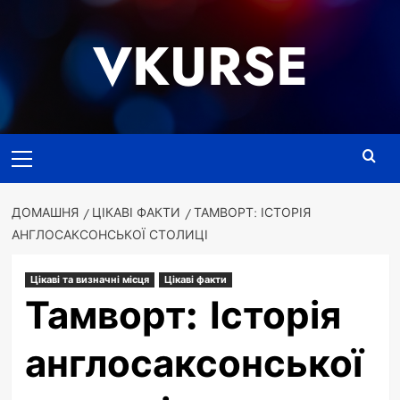
Перейти
до
VKURSE
вмісту
Основне
меню
ДОМАШНЯ
ЦІКАВІ ФАКТИ
ТАМВОРТ: ІСТОРІЯ
АНГЛОСАКСОНСЬКОЇ СТОЛИЦІ
Цікаві та визначні місця
Цікаві факти
Тамворт: Історія
англосаксонської