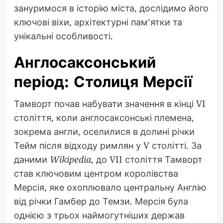
зануримося в історію міста, дослідимо його
ключові віхи, архітектурні пам’ятки та
унікальні особливості.
Англосаксонський
період: Столиця Мерсії
Тамворт почав набувати значення в кінці VI
століття, коли англосаксонські племена,
зокрема англи, оселилися в долині річки
Тейм після відходу римлян у V столітті. За
даними
Wikipedia
, до VII століття Тамворт
став ключовим центром королівства
Мерсія, яке охоплювало центральну Англію
від річки Гамбер до Темзи. Мерсія була
однією з трьох наймогутніших держав