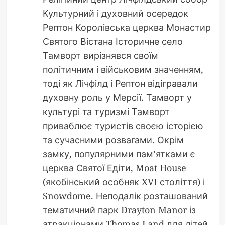
Культурний і духовний осередок
Рептон Королівська церква Монастир
Святого Вістана Історичне село
Тамворт вирізнявся своїм
політичним і військовим значенням,
тоді як Лічфілд і Рептон відігравали
духовну роль у Мерсії. Тамворт у
культурі та туризмі Тамворт
приваблює туристів своєю історією
та сучасними розвагами. Окрім
замку, популярними пам’ятками є
церква Святої Едіти, Moat House
(якобінський особняк XVI століття) і
Snowdome. Неподалік розташований
тематичний парк Drayton Manor із
атракціонами Thomas Land для дітей.