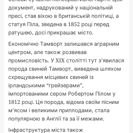
документ, надрукований у національній
пресі, став віхою в британській політиці, а
статуя Піла, зведена в 1852 році перед
ратушею, досі прикрашає місто.
Економічно Тамворт залишався аграрним
центром, але також розвивав
промисловість. У XIX столітті тут з’явилася
порода свиней Тамворт, виведена шляхом
схрещування місцевих свиней із
ірландськими “грейзерами”,
імпортованими сером Робертом Пілом у
1812 році. Ця порода, відома своїм пісним
м’ясом і великими приплодами, стала
популярною в Англії та за її межами.
Інфраструктура міста також