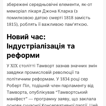
збережені середньовічні елементи, як-от
меморіал лікаря Джона Кларка (з
помилковою датою смерті 1818 замість
1815), роблять її важливою пам’яткою.
Новий час:
Індустріалізація та
реформи
У XIX столітті Тамворт зазнав значних змін
завдяки промисловій революції та
політичним реформам. У 1834 році сер
Роберт Піл, тодішній член парламенту від
Тамворта, опублікував “Тамвортський
маніфест” — програмну заяву, що заклала
основи сучасної Консервативної партії. Цей