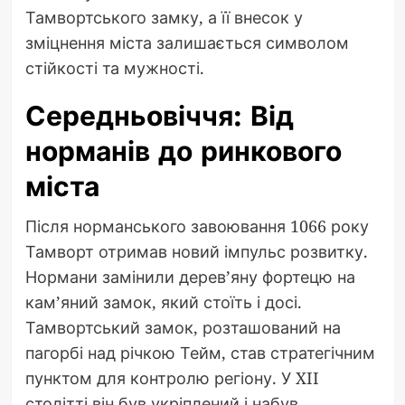
Тамвортського замку, а її внесок у
зміцнення міста залишається символом
стійкості та мужності.
Середньовіччя: Від
норманів до ринкового
міста
Після норманського завоювання 1066 року
Тамворт отримав новий імпульс розвитку.
Нормани замінили дерев’яну фортецю на
кам’яний замок, який стоїть і досі.
Тамвортський замок, розташований на
пагорбі над річкою Тейм, став стратегічним
пунктом для контролю регіону. У XII
столітті він був укріплений і набув