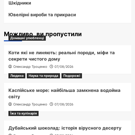
Шкідники
Ювелірні вироби та прикраси
Можливо, ви пропустили
Домашні улюбленці
Коти які не линяють: реальні породи, міфи та
секрети чистого дому
Олександр Троценко
07/08/2026
Людина
Наука та природа
Подорожі
Каспійське море: найбільша замкнена водойма
світу
Олександр Троценко
07/08/2026
Їжа та кулінарія
Дубайський шоколад: історія вірусного десерту