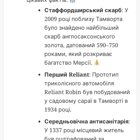
Стаффордширський скарб
: У
2009 році поблизу Тамворта
було знайдено найбільший
скарб англосаксонського
золота, датований 590–750
роками, який розкриває
багатство Мерсії.
Перший Reliant
: Прототип
триколісного автомобіля
Reliant Robin був побудований
у садовому сараї в Тамворті в
1934 році.
Середньовічна антисанітарія
:
У 1337 році місцевий житель
був оштрафований за