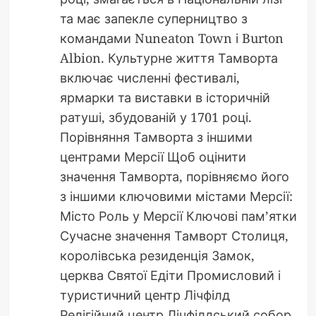
та має запекле суперництво з
командами Nuneaton Town і Burton
Albion. Культурне життя Тамворта
включає численні фестивалі,
ярмарки та виставки в історичній
ратуші, збудованій у 1701 році.
Порівняння Тамворта з іншими
центрами Мерсії Щоб оцінити
значення Тамворта, порівняємо його
з іншими ключовими містами Мерсії:
Місто Роль у Мерсії Ключові пам’ятки
Сучасне значення Тамворт Столиця,
королівська резиденція Замок,
церква Святої Едіти Промисловий і
туристичний центр Лічфілд
Релігійний центр Лічфілдський собор