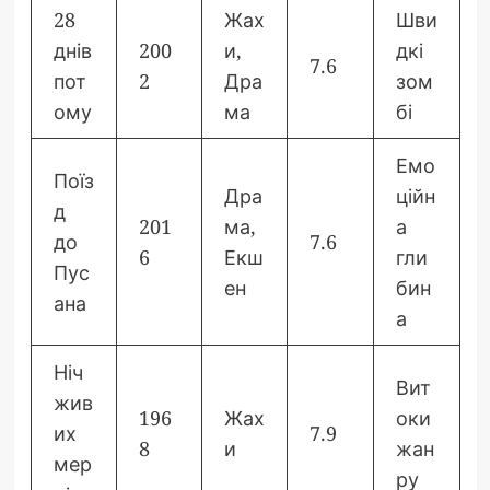
28
Жах
Шви
днів
200
и,
дкі
7.6
пот
2
Дра
зом
ому
ма
бі
Емо
Поїз
Дра
ційн
д
201
ма,
а
до
7.6
6
Екш
гли
Пус
ен
бин
ана
а
Ніч
Вит
жив
196
Жах
оки
их
7.9
8
и
жан
мер
ру