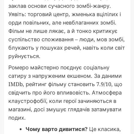
заклав основи сучасного зомбі-жанру.
Уявіть: торговий центр, жменька вцілілих і
орди повільних, але невблаганних зомбі.
Фільм не лише лякає, а й тонко критикує
суспільство споживання – люди, мов зомбі,
блукають у пошуках речей, навіть коли світ
руйнується.
Ромеро майстерно поєднує соціальну
сатиру з напруженим екшеном. За даними
IMDb, рейтинг фільму становить 7.9/10, що
свідчить про його впливовість. Атмосфера
клаустрофобії, коли герої зачиняються в
магазині, досі змушує глядачів затамувати
подих.
Чому варто дивитися?
Це класика,