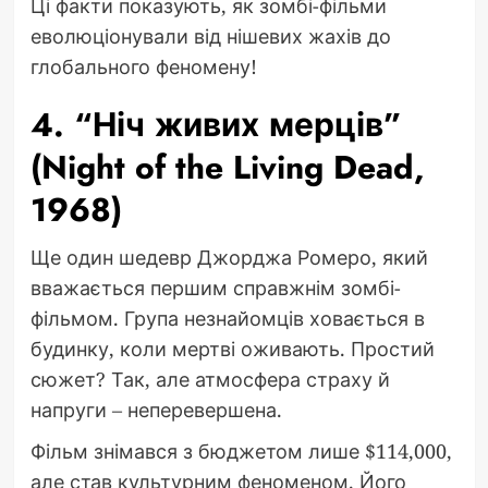
Ці факти показують, як зомбі-фільми
еволюціонували від нішевих жахів до
глобального феномену!
4. “Ніч живих мерців”
(Night of the Living Dead,
1968)
Ще один шедевр Джорджа Ромеро, який
вважається першим справжнім зомбі-
фільмом. Група незнайомців ховається в
будинку, коли мертві оживають. Простий
сюжет? Так, але атмосфера страху й
напруги – неперевершена.
Фільм знімався з бюджетом лише $114,000,
але став культурним феноменом. Його