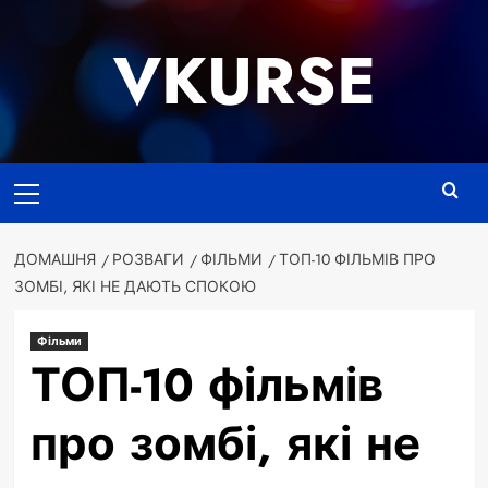
Перейти
до
VKURSE
вмісту
Основне
меню
ДОМАШНЯ
РОЗВАГИ
ФІЛЬМИ
ТОП-10 ФІЛЬМІВ ПРО
ЗОМБІ, ЯКІ НЕ ДАЮТЬ СПОКОЮ
Фільми
ТОП-10 фільмів
про зомбі, які не