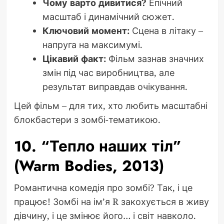
Чому варто дивитися?
Епічний
масштаб і динамічний сюжет.
Ключовий момент:
Сцена в літаку –
напруга на максимумі.
Цікавий факт:
Фільм зазнав значних
змін під час виробництва, але
результат виправдав очікування.
Цей фільм – для тих, хто любить масштабні
блокбастери з зомбі-тематикою.
10. “Тепло наших тіл”
(Warm Bodies, 2013)
Романтична комедія про зомбі? Так, і це
працює! Зомбі на ім’я R закохується в живу
дівчину, і це змінює його… і світ навколо.