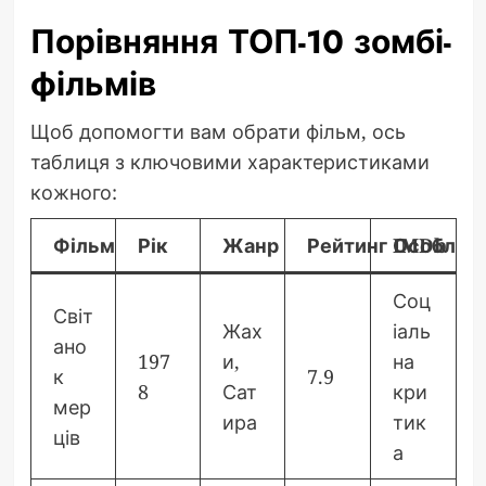
Порівняння ТОП-10 зомбі-
фільмів
Щоб допомогти вам обрати фільм, ось
таблиця з ключовими характеристиками
кожного:
Фільм
Рік
Жанр
Рейтинг IMDb
Особливі
Соц
Світ
Жах
іаль
ано
197
и,
на
к
7.9
8
Сат
кри
мер
ира
тик
ців
а