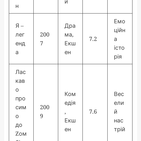
и
н
Емо
Я –
Дра
ційн
лег
200
ма,
7.2
а
енд
7
Екш
істо
а
ен
рія
Лас
кав
о
Ком
Вес
про
едія
ели
сим
200
,
7.6
й
о
9
Екш
нас
до
ен
трій
Zом