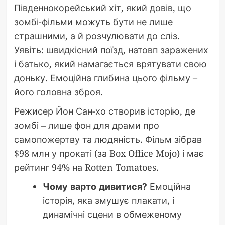
Південнокорейський хіт, який довів, що
зомбі-фільми можуть бути не лише
страшними, а й розчулювати до сліз.
Уявіть: швидкісний поїзд, натовп заражених
і батько, який намагається врятувати свою
доньку. Емоційна глибина цього фільму –
його головна зброя.
Режисер Йон Сан-хо створив історію, де
зомбі – лише фон для драми про
самопожертву та людяність. Фільм зібрав
$98 млн у прокаті (за Box Office Mojo) і має
рейтинг 94% на Rotten Tomatoes.
Чому варто дивитися?
Емоційна
історія, яка змушує плакати, і
динамічні сцени в обмеженому