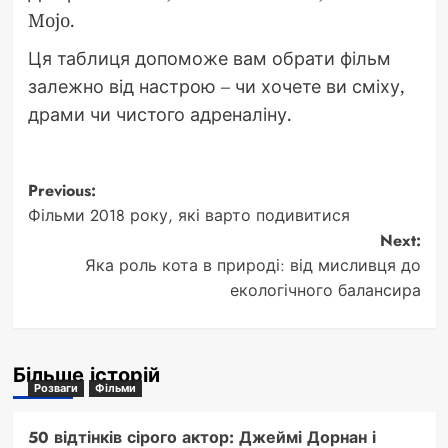
Mojo.
Ця таблиця допоможе вам обрати фільм
залежно від настрою – чи хочете ви сміху,
драми чи чистого адреналіну.
Post
Previous:
Фільми 2018 року, які варто подивитися
navigation
Next:
Яка роль кота в природі: від мисливця до
екологічного балансира
Більше історій
Розваги
Фільми
50 відтінків сірого актор: Джеймі Дорнан і