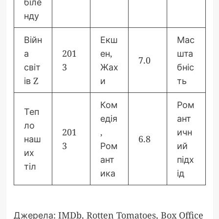
біле
нду
Війн
Екш
Мас
а
201
ен,
шта
7.0
світ
3
Жах
бніс
ів Z
и
ть
Ком
Ром
Теп
едія
ант
ло
201
,
ичн
наш
6.8
3
Ром
ий
их
ант
підх
тіл
ика
ід
Джерела: IMDb, Rotten Tomatoes, Box Office