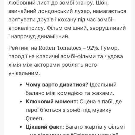
любовний лист до зомбі-жанру. Шон,
звичайний лондонський лузер, намагається
врятувати друзів і кохану під час зомбі-
апокаліпсису. Фільм смішний, зворушливий
і напрочуд динамічний.
Рейтинг на Rotten Tomatoes – 92%. Гумор,
пародії на класичні зомбі-фільми та чудова
хімія між акторами роблять його
унікальним.
Чому варто дивитися?
Ідеальний
баланс між комедією та жахами.
Ключовий момент:
Сцена в пабі, де
герої б’ються з зомбі під музику
Queen.
Цікавий факт:
Багато жартів у фільмі