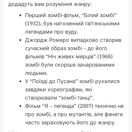
додадуть вам розуміння жанру:
Перший зомбі-фільм, “Білий зомбі”
(1932), був натхненний гаїтянськими
легендами про вуду.
Джордж Ромеро випадково створив
сучасний образ зомбі – до його
фільмів “Ніч живих мерців” (1968)
зомбі були скоріше зачарованими
людьми.
У “Поїзді до Пусана” зомбі рухалися
завдяки хореографам, які
створювали “зомбі-танці”.
Фільм “Я – легенда” (2007) технічно не
про зомбі, а про мутантів, але фанати
часто зараховують його до жанру.