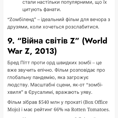
стали настільки популярними, що їх
цитують фанати.
“Zомбіленд” – ідеальний фільм для вечора з
друзями, коли хочеться розслабитися.
9. “Війна світів Z” (World
War Z, 2013)
Бред Пітт проти орд швидких зомбі – це
вже звучить епічно. Фільм розповідає про
глобальну пандемію, яка загрожує
людству. Масштабні сцени, як-от “зомбі-
хвиля” в Єрусалимі, вражають уяву.
Фільм зібрав $540 млн у прокаті (Box Office
Mojo) і має рейтинг 66% на Rotten Tomatoes.