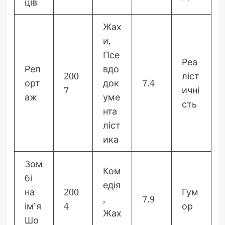
ців
Жах
и,
Псе
Реа
Реп
вдо
200
ліст
орт
док
7.4
7
ичні
аж
уме
сть
нта
ліст
ика
Зом
Ком
бі
едія
на
200
Гум
,
7.9
ім’я
4
ор
Жах
Шо