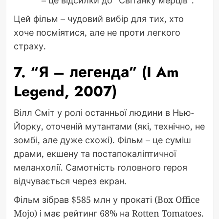
– це відсилки до “Світанку мерців”.
Цей фільм – чудовий вибір для тих, хто
хоче посміятися, але не проти легкого
страху.
7. “Я – легенда” (I Am
Legend, 2007)
Вілл Сміт у ролі останньої людини в Нью-
Йорку, оточеній мутантами (які, технічно, не
зомбі, але дуже схожі). Фільм – це суміш
драми, екшену та постапокаліптичної
меланхолії. Самотність головного героя
відчувається через екран.
Фільм зібрав $585 млн у прокаті (Box Office
Mojo) і має рейтинг 68% на Rotten Tomatoes.