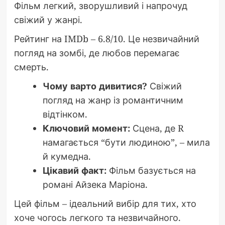
Фільм легкий, зворушливий і напрочуд
свіжий у жанрі.
Рейтинг на IMDb – 6.8/10. Це незвичайний
погляд на зомбі, де любов перемагає
смерть.
Чому варто дивитися?
Свіжий
погляд на жанр із романтичним
відтінком.
Ключовий момент:
Сцена, де R
намагається “бути людиною”, – мила
й кумедна.
Цікавий факт:
Фільм базується на
романі Айзека Маріона.
Цей фільм – ідеальний вибір для тих, хто
хоче чогось легкого та незвичайного.