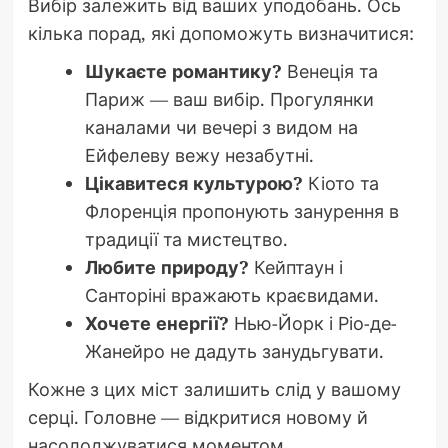
Вибір залежить від ваших уподобань. Ось
кілька порад, які допоможуть визначитися:
Шукаєте романтику?
Венеція та
Париж — ваш вибір. Прогулянки
каналами чи вечері з видом на
Ейфелеву вежу незабутні.
Цікавитеся культурою?
Кіото та
Флоренція пропонують занурення в
традиції та мистецтво.
Любите природу?
Кейптаун і
Санторіні вражають краєвидами.
Хочете енергії?
Нью-Йорк і Ріо-де-
Жанейро не дадуть занудьгувати.
Кожне з цих міст залишить слід у вашому
серці. Головне — відкритися новому й
насолоджуватися моментом.