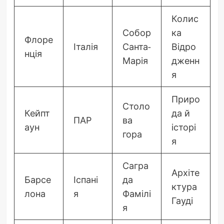
Колис
Собор
ка
Флоре
Італія
Санта-
Відро
нція
Марія
дженн
я
Приро
Столо
Кейпт
да й
ПАР
ва
аун
історі
гора
я
Сагра
Архіте
Барсе
Іспані
да
ктура
лона
я
Фамілі
Гауді
я