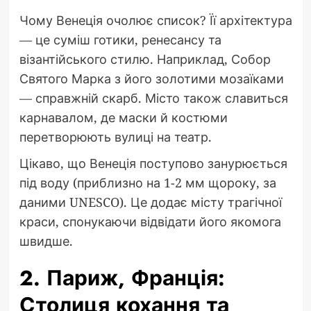
Чому Венеція очолює список? Її архітектура
— це суміш готики, ренесансу та
візантійського стилю. Наприклад, Собор
Святого Марка з його золотими мозаїками
— справжній скарб. Місто також славиться
карнавалом, де маски й костюми
перетворюють вулиці на театр.
Цікаво, що Венеція поступово занурюється
під воду (приблизно на 1-2 мм щороку, за
даними UNESCO). Це додає місту трагічної
краси, спонукаючи відвідати його якомога
швидше.
2. Париж, Франція:
Столиця кохання та