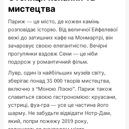
мистецтва
Париж — це місто, де кожен камінь
розповідає історію. Від величної Ейфелевої
вежі до затишних кафе на Монмартрі, він
зачаровує своєю елегантністю. Вечірні
прогулянки вздовж Сени — це ніби
подорож у романтичний фільм.
Лувр, один із найбільших музеїв світу,
зберігає понад 35 000 творів мистецтва,
включно з “Моною Лізою”. Париж також
славиться своєю гастрономією: круасани,
устриці, фуа-гра — усе це частина його
шарму. Не забудьте відвідати Нотр-Дам,
який, попри пожежу 2019 року,
залишається символом міста.