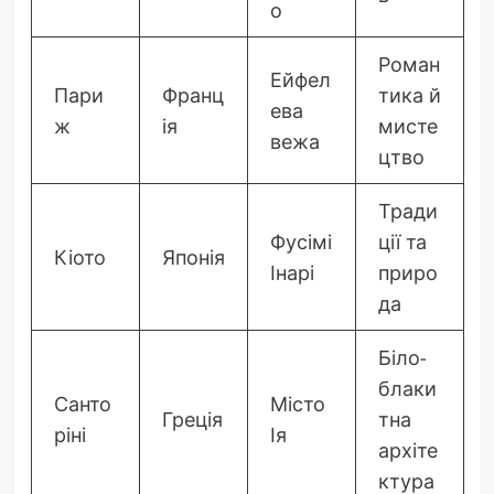
о
Роман
Ейфел
Пари
Франц
тика й
ева
ж
ія
мисте
вежа
цтво
Тради
Фусімі
ції та
Кіото
Японія
Інарі
приро
да
Біло-
блаки
Санто
Місто
Греція
тна
ріні
Ія
архіте
ктура