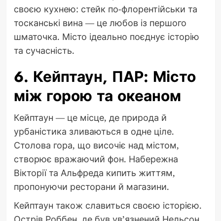
своєю кухнею: стейк по-флорентійськи та
тосканські вина — це любов із першого
шматочка. Місто ідеально поєднує історію
та сучасність.
6. Кейптаун, ПАР: Місто
між горою та океаном
Кейптаун — це місце, де природа й
урбаністика зливаються в одне ціле.
Столова гора, що височіє над містом,
створює вражаючий фон. Набережна
Вікторії та Альфреда кипить життям,
пропонуючи ресторани й магазини.
Кейптаун також славиться своєю історією.
Острів Роббен, де був ув’язнений Нельсон