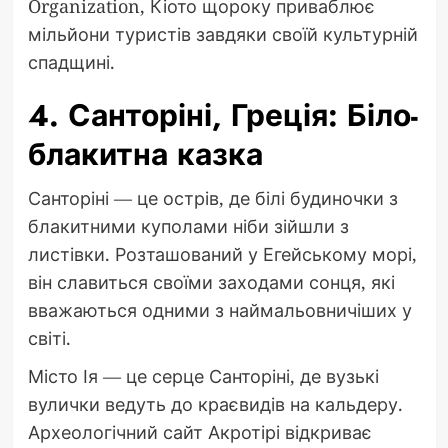
Organization, Кіото щороку приваблює
мільйони туристів завдяки своїй культурній
спадщині.
4. Санторіні, Греція: Біло-
блакитна казка
Санторіні — це острів, де білі будиночки з
блакитними куполами ніби зійшли з
листівки. Розташований у Егейському морі,
він славиться своїми заходами сонця, які
вважаються одними з наймальовничіших у
світі.
Місто Ія — це серце Санторіні, де вузькі
вулички ведуть до краєвидів на кальдеру.
Археологічний сайт Акротірі відкриває