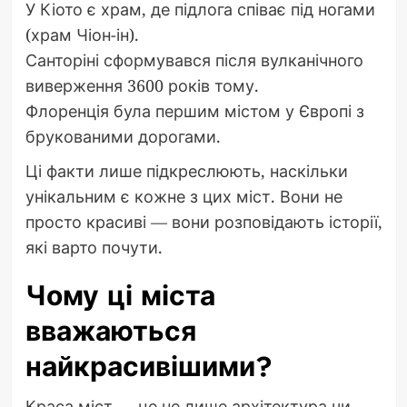
У Кіото є храм, де підлога співає під ногами
(храм Чіон-ін).
Санторіні сформувався після вулканічного
виверження 3600 років тому.
Флоренція була першим містом у Європі з
брукованими дорогами.
Ці факти лише підкреслюють, наскільки
унікальним є кожне з цих міст. Вони не
просто красиві — вони розповідають історії,
які варто почути.
Чому ці міста
вважаються
найкрасивішими?
Краса міст — це не лише архітектура чи