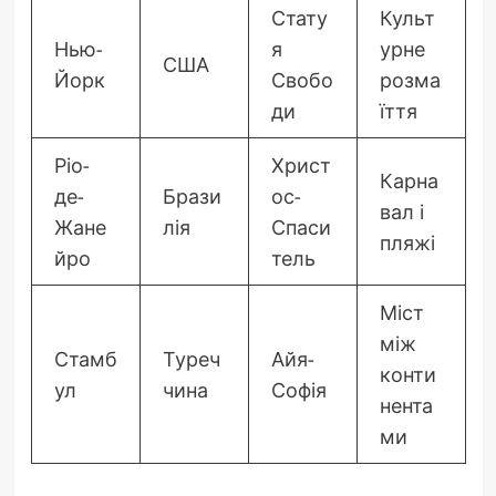
Стату
Культ
Нью-
я
урне
США
Йорк
Свобо
розма
ди
їття
Ріо-
Христ
Карна
де-
Брази
ос-
вал і
Жане
лія
Спаси
пляжі
йро
тель
Міст
між
Стамб
Туреч
Айя-
конти
ул
чина
Софія
нента
ми