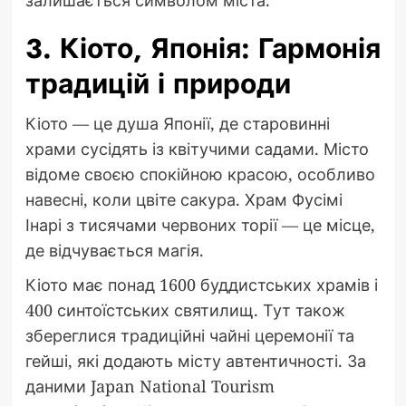
3. Кіото, Японія: Гармонія
традицій і природи
Кіото — це душа Японії, де старовинні
храми сусідять із квітучими садами. Місто
відоме своєю спокійною красою, особливо
навесні, коли цвіте сакура. Храм Фусімі
Інарі з тисячами червоних торії — це місце,
де відчувається магія.
Кіото має понад 1600 буддистських храмів і
400 синтоїстських святилищ. Тут також
збереглися традиційні чайні церемонії та
гейші, які додають місту автентичності. За
даними Japan National Tourism