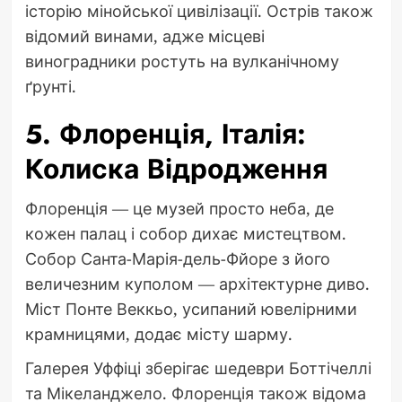
історію мінойської цивілізації. Острів також
відомий винами, адже місцеві
виноградники ростуть на вулканічному
ґрунті.
5. Флоренція, Італія:
Колиска Відродження
Флоренція — це музей просто неба, де
кожен палац і собор дихає мистецтвом.
Собор Санта-Марія-дель-Фйоре з його
величезним куполом — архітектурне диво.
Міст Понте Веккьо, усипаний ювелірними
крамницями, додає місту шарму.
Галерея Уффіці зберігає шедеври Боттічеллі
та Мікеланджело. Флоренція також відома