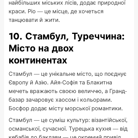
найбільших міських лісів, додає природної
краси. Ріо — це місце, де хочеться
танцювати й жити.
10. Стамбул, Туреччина:
Місто на двох
континентах
Стамбул — це унікальне місто, що поєднує
Європу й Азію. Айя-Софія та Блакитна
мечеть вражають своєю величчю, а Гранд-
базар зачаровує хаосом і кольорами.
Босфор додає місту морської романтики.
Стамбул — це суміш культур: візантійської,
османської, сучасної. Турецька кухня — від
кебабів до баклави — це окремий привід