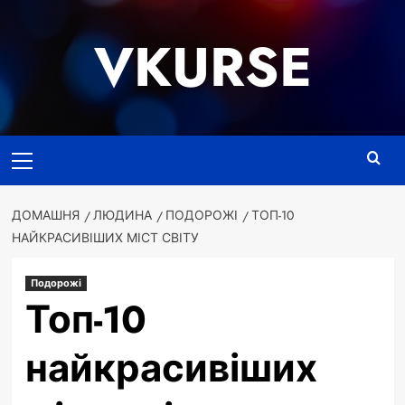
Перейти
до
VKURSE
вмісту
Основне
меню
ДОМАШНЯ
ЛЮДИНА
ПОДОРОЖІ
ТОП-10
НАЙКРАСИВІШИХ МІСТ СВІТУ
Подорожі
Топ-10
найкрасивіших