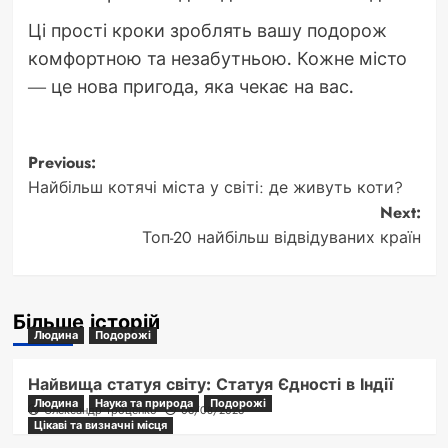
Ці прості кроки зроблять вашу подорож
комфортною та незабутньою. Кожне місто
— це нова пригода, яка чекає на вас.
Post
Previous:
Найбільш котячі міста у світі: де живуть коти?
navigation
Next:
Топ-20 найбільш відвідуваних країн
Більше історій
Людина
Подорожі
Найвища статуя світу: Статуя Єдності в Індії
Людина
Наука та природа
Подорожі
Олександр Троценко
06/08/2026
Цікаві та визначні місця