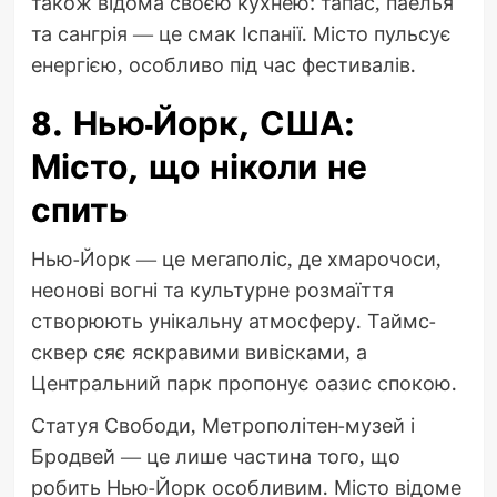
також відома своєю кухнею: тапас, паелья
та сангрія — це смак Іспанії. Місто пульсує
енергією, особливо під час фестивалів.
8. Нью-Йорк, США:
Місто, що ніколи не
спить
Нью-Йорк — це мегаполіс, де хмарочоси,
неонові вогні та культурне розмаїття
створюють унікальну атмосферу. Таймс-
сквер сяє яскравими вивісками, а
Центральний парк пропонує оазис спокою.
Статуя Свободи, Метрополітен-музей і
Бродвей — це лише частина того, що
робить Нью-Йорк особливим. Місто відоме