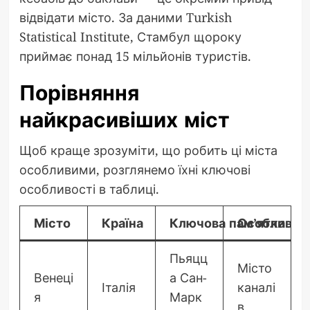
відвідати місто. За даними Turkish
Statistical Institute, Стамбул щороку
приймає понад 15 мільйонів туристів.
Порівняння
найкрасивіших міст
Щоб краще зрозуміти, що робить ці міста
особливими, розглянемо їхні ключові
особливості в таблиці.
Місто
Країна
Ключова пам’ятка
Особливіст
Пьяцц
Місто
Венеці
а Сан-
Італія
каналі
я
Марк
в