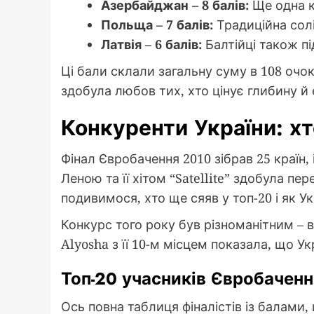
Азербайджан – 8 балів:
Ще одна к
Польща – 7 балів:
Традиційна солі
Латвія – 6 балів:
Балтійці також п
Ці бали склали загальну суму в 108 очок,
здобула любов тих, хто цінує глибину й 
Конкуренти України: хт
Фінал Євробачення 2010 зібрав 25 країн,
Леною та її хітом “Satellite” здобула пе
подивимося, хто ще сяяв у топ-20 і як Ук
Конкурс того року був різноманітним – 
Alyosha з її 10-м місцем показала, що У
Топ-20 учасників Євробаченн
Ось повна таблиця фіналістів із балами,