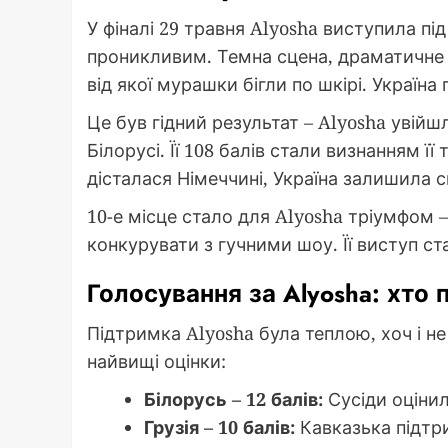
У фіналі 29 травня Alyosha виступила під
проникливим. Темна сцена, драматичне 
від якої мурашки бігли по шкірі. Україна
Це був гідний результат – Alyosha увійш
Білорусі. Її 108 балів стали визнанням ї
дісталася Німеччині, Україна залишила св
10-е місце стало для Alyosha тріумфом 
конкурувати з гучними шоу. Її виступ с
Голосування за Alyosha: хто 
Підтримка Alyosha була теплою, хоч і н
найвищі оцінки:
Білорусь – 12 балів:
Сусіди оцінили
Грузія – 10 балів:
Кавказька підтр