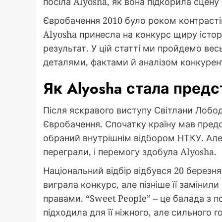
посіла Alyosha, як вона підкорила сцену
Євробачення 2010 було роком контрастів
Alyosha принесла на конкурс щиру істор
результат. У цій статті ми пройдемо весь
деталями, фактами й аналізом конкурент
Як Alyosha стала пред
Після яскравого виступу Світлани Лобод
Євробачення. Спочатку країну мав предс
обраний внутрішнім відбором НТКУ. Але 
переграли, і перемогу здобула Alyosha.
Національний відбір відбувся 20 березня 
виграла конкурс, але пізніше її замінил
правами. “Sweet People” – це балада з 
підходила для її ніжного, але сильного г