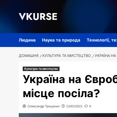
Перейти
до
VKURSE
вмісту
Людина
Наука та природа
Технології, т
ДОМАШНЯ
КУЛЬТУРА ТА МИСТЕЦТВО
УКРАЇНА НА
Культура та мистецтво
Україна на Євроб
місце посіла?
Олександр Троценко
23/03/2025
0