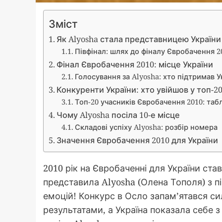
Зміст
Як Alyosha стала представницею України
Півфінал: шлях до фіналу Євробачення 2
Фінал Євробачення 2010: місце України
Голосування за Alyosha: хто підтримав У
Конкуренти України: хто увійшов у топ-2
Топ-20 учасників Євробачення 2010: таб
Чому Alyosha посіла 10-е місце
Складові успіху Alyosha: розбір номера
Значення Євробачення 2010 для України
2010 рік на Євробаченні для України ста
представила Alyosha (Олена Тополя) з пі
емоцій! Конкурс в Осло запам’ятався с
результатами, а Україна показала себе 