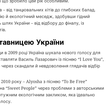
 і що зробило цей рік особливим.
 – від танцювальних хітів до глибоких балад.
ію й екологічний меседж, здобувши гідний
 шлях України – від відбору до фіналу, із
ів.
ставницею України
и в 2009 році Україна шукала нового голосу для
тавляти Василь Лазарович із піснею “I Love You”,
через скандали й невдоволення глядачів відбір
2010 року – Alyosha з піснею “To Be Free”
и на “Sweet People” через проблеми з авторськими
потужним екологічним закликом, яка ідеально
олосу.