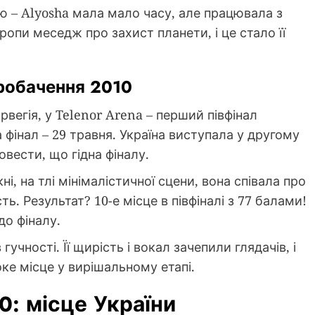
ю – Alyosha мала мало часу, але працювала з
опи меседж про захист планети, і це стало її
вробачення 2010
вегія, у Telenor Arena – перший півфінал
а фінал – 29 травня. Україна виступала у другому
довести, що гідна фіналу.
ні, на тлі мінімалістичної сцени, вона співала про
ть. Результат? 10-е місце в півфіналі з 77 балами!
до фіналу.
учності. Її щирість і вокал зачепили глядачів, і
ке місце у вирішальному етапі.
0: місце України