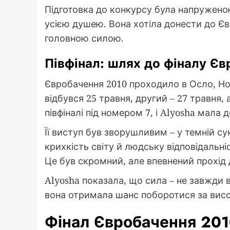
Підготовка до конкурсу була напружено
усією душею. Вона хотіла донести до Євр
головною силою.
Півфінал: шлях до фіналу Є
Євробачення 2010 проходило в Осло, Нор
відбувся 25 травня, другий – 27 травня, 
півфіналі під номером 7, і Alyosha мала 
Її виступ був зворушливим – у темній сук
крихкість світу й людську відповідальніс
Це був скромний, але впевнений прохід 
Alyosha показала, що сила – не завжди в г
вона отримала шанс поборотися за висо
Фінал Євробачення 201