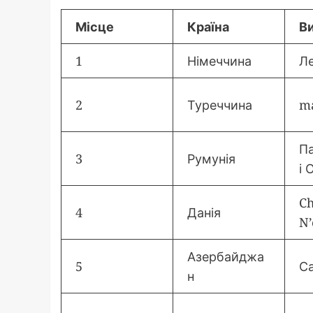
Місце
Країна
В
1
Німеччина
Л
2
Туреччина
m
Па
3
Румунія
і 
C
4
Данія
N’
Азербайджа
5
С
н