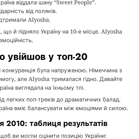
раїна віддала шану “Sweet People”.
дарність від поляків.
ідтримали Alyosha.
 що й підняло Україну на 10-е місце. Alyosha
емоційність.
о увійшов у топ-20
 і конкуренція була напруженою. Німеччина з
ремогу, але Alyosha трималася гідно. Давайте
раїна виглядала на їхньому тлі.
від легких поп-треків до драматичних балад.
країна вміє балансувати між емоціями й силою.
я 2010: таблиця результатів
 щоб ви могли оцінити позицію України: