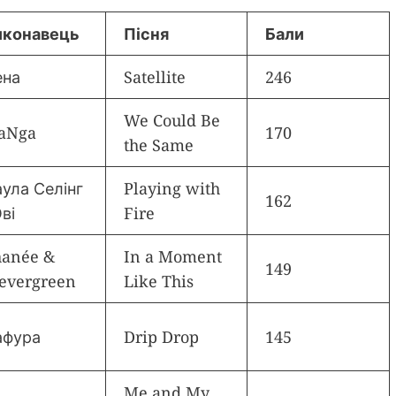
иконавець
Пісня
Бали
ена
Satellite
246
We Could Be
aNga
170
the Same
ула Селінг
Playing with
162
Ові
Fire
hanée &
In a Moment
149
evergreen
Like This
афура
Drip Drop
145
Me and My