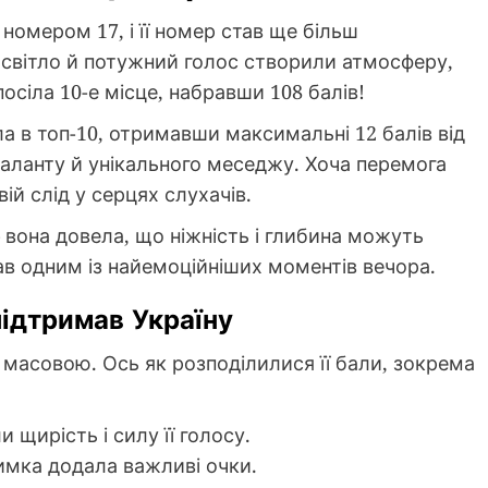
 номером 17, і її номер став ще більш
світло й потужний голос створили атмосферу,
 посіла 10-е місце, набравши 108 балів!
ла в топ-10, отримавши максимальні 12 балів від
ї таланту й унікального меседжу. Хоча перемога
ій слід у серцях слухачів.
– вона довела, що ніжність і глибина можуть
тав одним із найемоційніших моментів вечора.
підтримав Україну
е масовою. Ось як розподілилися її бали, зокрема
 щирість і силу її голосу.
имка додала важливі очки.