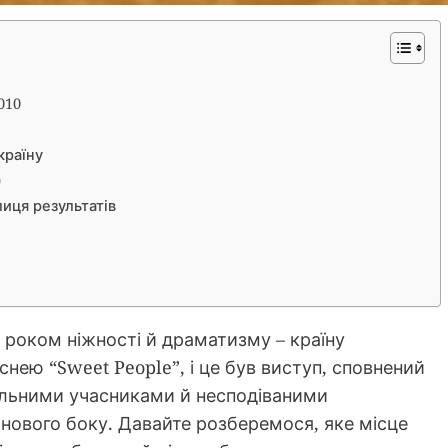
010
країну
0
лиця результатів
в роком ніжності й драматизму – країну
снею “Sweet People”, і це був виступ, сповнений
ильними учасниками й несподіваними
з нового боку. Давайте розберемося, яке місце