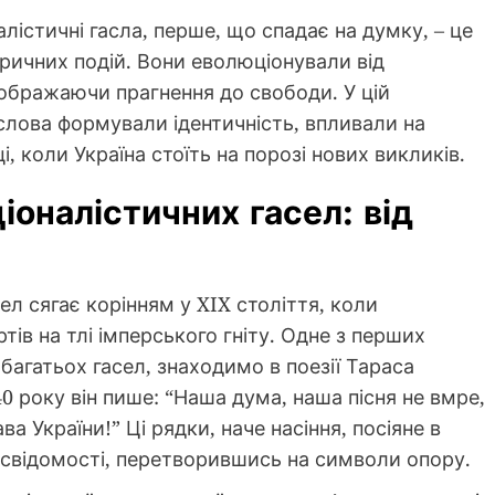
лістичні гасла, перше, що спадає на думку, – це
оричних подій. Вони еволюціонували від
дображаючи прагнення до свободи. У цій
 слова формували ідентичність, впливали на
, коли Україна стоїть на порозі нових викликів.
іоналістичних гасел: від
ел сягає корінням у XIX століття, коли
ів на тлі імперського гніту. Одне з перших
багатьох гасел, знаходимо в поезії Тараса
0 року він пише: “Наша дума, наша пісня не вмре,
а України!” Ці рядки, наче насіння, посіяне в
свідомості, перетворившись на символи опору.