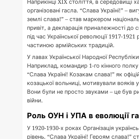
Наприкінці XIX століття, в середовищі х
організовані гасла. “Слава Україні!” – в
землі слава!” – став маркером національ
привіт, а декларація приналежності до с
під час Української революції 1917-1921 
частиною армійських традицій.
У лавах Української Народної Республіки
Наприклад, командир 1-го кінного полк
“Слава Україні! Козакам слава!” як офіці
козацької вольниці, мотивували вояків 
Вони були не просто звуками – це був ри
війни.
Роль ОУН і УПА в еволюції г
У 1920-1930-х роках Організація українсь
рівень. “Слава Україні! Героям слава!” с