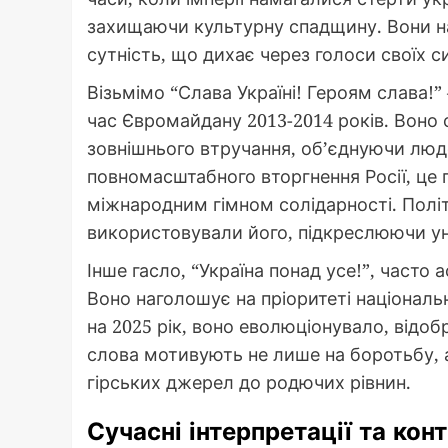
захищаючи культурну спадщину. Вони наг
сутність, що дихає через голоси своїх си
Візьмімо “Слава Україні! Героям слава!”
час Євромайдану 2013-2014 років. Воно 
зовнішнього втручання, об’єднуючи людей
повномасштабного вторгнення Росії, це
міжнародним гімном солідарності. Політи
використовували його, підкреслюючи уні
Інше гасло, “Україна понад усе!”, часто
Воно наголошує на пріоритеті національн
на 2025 рік, воно еволюціонувало, відо
слова мотивують не лише на боротьбу, а 
гірських джерел до родючих рівнин.
Сучасні інтерпретації та кон