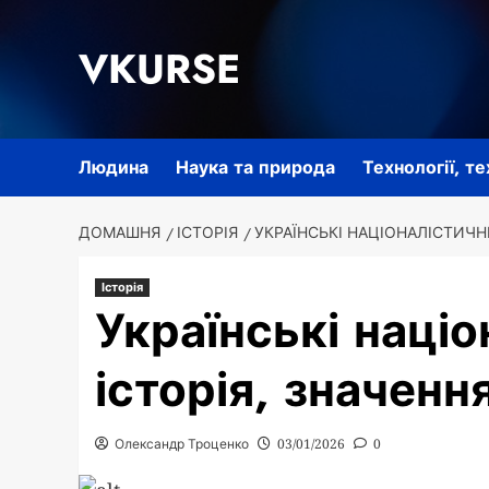
Перейти
до
VKURSE
вмісту
Людина
Наука та природа
Технології, т
ДОМАШНЯ
ІСТОРІЯ
УКРАЇНСЬКІ НАЦІОНАЛІСТИЧНІ
Історія
Українські націо
історія, значенн
Олександр Троценко
03/01/2026
0