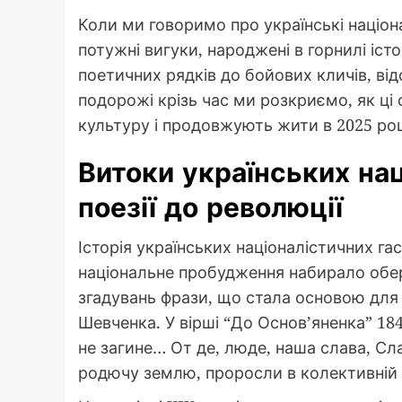
Коли ми говоримо про українські націона
потужні вигуки, народжені в горнилі іст
поетичних рядків до бойових кличів, ві
подорожі крізь час ми розкриємо, як ці
культуру і продовжують жити в 2025 році
Витоки українських нац
поезії до революції
Історія українських націоналістичних гас
національне пробудження набирало оберт
згадувань фрази, що стала основою для 
Шевченка. У вірші “До Основ’яненка” 184
не загине… От де, люде, наша слава, Слав
родючу землю, проросли в колективній 