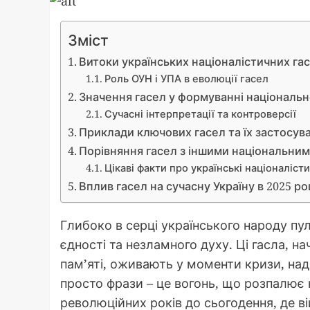
Зміст
Витоки українських націоналістичних гасе
Роль ОУН і УПА в еволюції гасел
Значення гасел у формуванні національн
Сучасні інтерпретації та контроверсії
Приклади ключових гасел та їх застосув
Порівняння гасел з іншими національни
Цікаві факти про українські націоналісти
Вплив гасел на сучасну Україну в 2025 ро
Глибоко в серці українського народу п
єдності та незламного духу. Ці гасла, н
пам’яті, оживають у моменти кризи, над
просто фрази – це вогонь, що розпалює 
революційних років до сьогодення, де ві