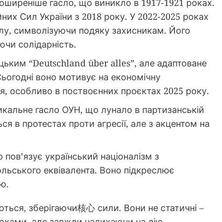
оширеніше гасло, що виникло в 1917-1921 роках.
них Сил України з 2018 року. У 2022-2025 роках
илу, символізуючи подяку захисникам. Його
ючи солідарність.
цьким “Deutschland über alles”, але адаптоване
 Сьогодні воно мотивує на економічну
я, особливо в поствоєнних проєктах 2025 року.
икальне гасло ОУН, що лунало в партизанській
ься в протестах проти агресії, але з акцентом на
 пов’язує український націоналізм з
льського еквівалента. Воно підкреслює
ю.
ються, зберігаючи核心 сили. Вони не статичні –
похами, але завжди надихаючи на дію.