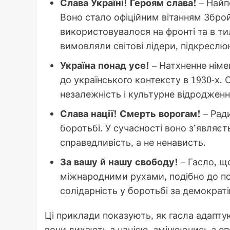
Слава Україні! Героям слава!
– Найп
Воно стало офіційним вітанням Зброй
використовувалося на фронті та в т
вимовляли світові лідери, підкреслю
Україна понад усе!
– Натхненне німе
до українського контексту в 1930-х.
незалежність і культурне відродженн
Слава нації! Смерть ворогам!
– Рад
боротьбі. У сучасності воно з’являєт
справедливість, а не ненависть.
За вашу й нашу свободу!
– Гасло, що
міжнародними рухами, подібно до по
солідарність у боротьбі за демократі
Ці приклади показують, як гасла адапту
вони дихають з нацією, змінюючись з е