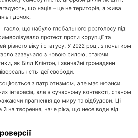
адують, що нація – це не територія, а жива
нів і дочок.
 – гасло, що набуло глобального розголосу під
символізувало протест проти корупції та
 різного віку і статусу. У 2022 році, з початком
 гасло зазвучало з новою силою, стаючи
ки, як Білл Клінтон, і звичайні громадяни
версальність ідеї свободи.
 асоціюється з патріотизмом, але має нюанси.
их інтересів, але в сучасному контексті, станом
бражаючи прагнення до миру та відбудови. Ці
й на творення, наче ріка, що несе води від
троверсії