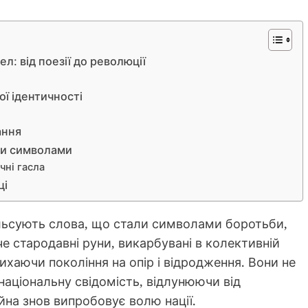
л: від поезії до революції
ої ідентичності
ання
ми символами
чні гасла
ці
ульсують слова, що стали символами боротьби,
аче стародавні руни, викарбувані в колективній
ихаючи покоління на опір і відродження. Вони не
національну свідомість, відлунюючи від
йна знов випробовує волю нації.