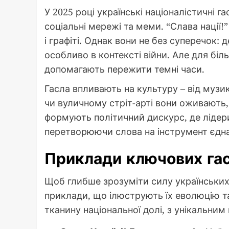
У 2025 році українські націоналістичні 
соціальні мережі та меми. “Слава нації!”
і графіті. Однак вони не без суперечок: 
особливо в контексті війни. Але для біл
допомагають пережити темні часи.
Гасла впливають на культуру – від музик
чи вуличному стріт-арті вони оживають
формують політичний дискурс, де лідери
перетворюючи слова на інструмент єдна
Приклади ключових гас
Щоб глибше зрозуміти силу українських 
приклади, що ілюструють їх еволюцію та 
тканину національної долі, з унікальним