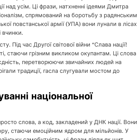
ї над усім. Ці фрази, натхненні ідеями Дмитра
оналізм, спрямований на боротьбу з радянським
ької повстанської армії (УПА) вони лунали в лісах
і вчинки.
ту. Під час Другої світової війни “Слава нації!
і, стаючи грізним викликом окупантам. Ці слова
єдність, перетворюючи звичайних людей на
берігали традиції, гасла слугували мостом до
уванні національної
 просто слова, а код, закладений у ДНК нації. Вони
пору, стаючи емоційним ядром для мільйонів. У
раїнську самобутність, ці фрази діяли як щит,