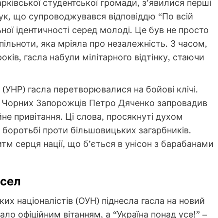
арківської студентської громади, з’явилися перші
игук, що супроводжувався відповіддю “По всій
ної ідентичності серед молоді. Це був не просто
пільноти, яка мріяла про незалежність. З часом,
років, гасла набули мілітарного відтінку, стаючи
 (УНР) гасла перетворювалися на бойові клічі.
у Чорних Запорожців Петро Дяченко запровадив
йне привітання. Ці слова, просякнуті духом
у боротьбі проти більшовицьких загарбників.
тм серця нації, що б’ється в унісон з барабанами
асел
ких націоналістів (ОУН) піднесла гасла на новий
тало офіційним вітанням, а “Україна понад усе!” –