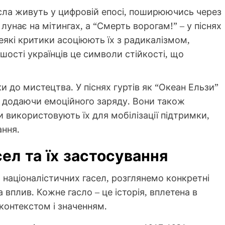
гасла живуть у цифровій епосі, поширюючись через
 лунає на мітингах, а “Смерть ворогам!” – у піснях
деякі критики асоціюють їх з радикалізмом,
ьшості українців це символи стійкості, що
и до мистецтва. У піснях гуртів як “Океан Ельзи”
, додаючи емоційного заряду. Вони також
 використовують їх для мобілізації підтримки,
ння.
ел та їх застосування
націоналістичних гасел, розглянемо конкретні
вплив. Кожне гасло – це історія, вплетена в
 контекстом і значенням.