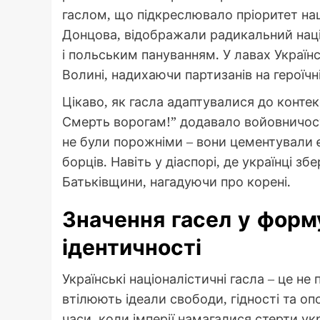
гаслом, що підкреслювало пріоритет наці
Донцова, відображали радикальний наці
і польським пануванням. У лавах Українс
Волині, надихаючи партизанів на героїчн
Цікаво, як гасла адаптувалися до контекс
Смерть ворогам!” додавало войовничост
не були порожніми – вони цементували 
борців. Навіть у діаспорі, де українці з
Батьківщини, нагадуючи про корені.
Значення гасел у форм
ідентичності
Українські націоналістичні гасла – це не
втілюють ідеали свободи, гідності та о
часи, коли імперії намагалися стерти ук