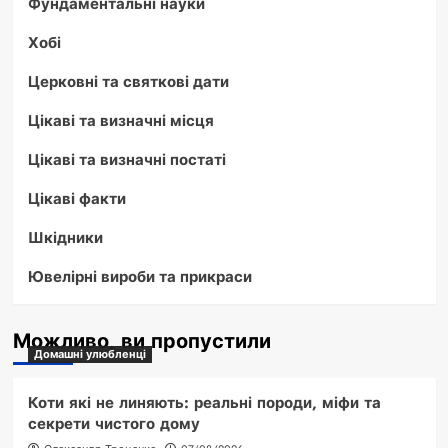
Фундаментальні науки
Хобі
Церковні та святкові дати
Цікаві та визначні місця
Цікаві та визначні постаті
Цікаві факти
Шкідники
Ювелірні вироби та прикраси
Можливо, ви пропустили
Домашні улюбленці
Коти які не линяють: реальні породи, міфи та
секрети чистого дому