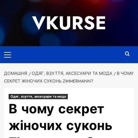
Перейти
до
VKURSE
вмісту
Основне
меню
ДОМАШНЯ
ОДЯГ, ВЗУТТЯ, АКСЕСУАРИ ТА МОДА
В ЧОМУ
СЕКРЕТ ЖІНОЧИХ СУКОНЬ ZIMMERMANN?
Одяг, взуття, аксесуари та мода
В чому секрет
жіночих суконь