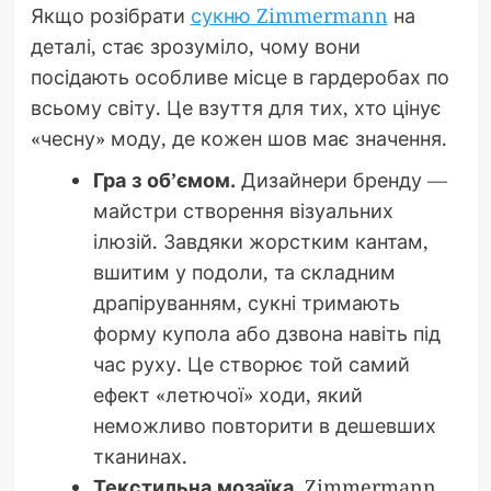
Якщо розібрати
сукню Zimmermann
на
деталі, стає зрозуміло, чому вони
посідають особливе місце в гардеробах по
всьому світу. Це взуття для тих, хто цінує
«чесну» моду, де кожен шов має значення.
Гра з об’ємом.
Дизайнери бренду —
майстри створення візуальних
ілюзій. Завдяки жорстким кантам,
вшитим у подоли, та складним
драпіруванням, сукні тримають
форму купола або дзвона навіть під
час руху. Це створює той самий
ефект «летючої» ходи, який
неможливо повторити в дешевших
тканинах.
Текстильна мозаїка.
Zimmermann