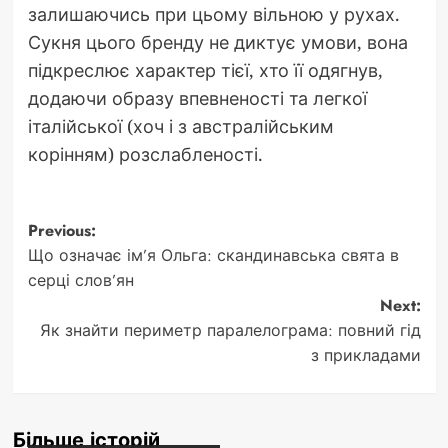
залишаючись при цьому вільною у рухах.
Сукня цього бренду не диктує умови, вона
підкреслює характер тієї, хто її одягнув,
додаючи образу впевненості та легкої
італійської (хоч і з австралійським
корінням) розслабленості.
Post
Previous:
Що означає ім’я Ольга: скандинавська свята в
navigation
серці слов’ян
Next:
Як знайти периметр паралелограма: повний гід
з прикладами
Більше історій