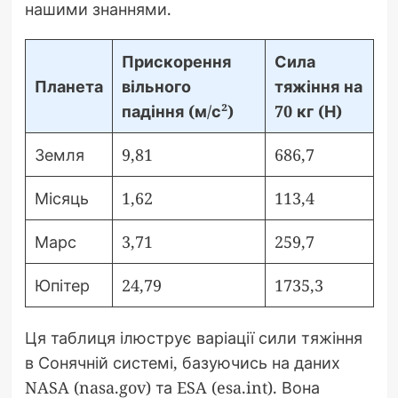
нашими знаннями.
Прискорення
Сила
Планета
вільного
тяжіння на
падіння (м/с²)
70 кг (Н)
Земля
9,81
686,7
Місяць
1,62
113,4
Марс
3,71
259,7
Юпітер
24,79
1735,3
Ця таблиця ілюструє варіації сили тяжіння
в Сонячній системі, базуючись на даних
NASA (nasa.gov) та ESA (esa.int). Вона