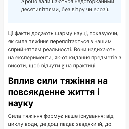
Apollo залишаються недоторканими
десятиліттями, без вітру чи ерозії.
Ці факти додають шарму науці, показуючи,
як сила тяжіння переплітається з нашим
сприйняттям реальності. Вони надихають
на експерименти, як-от кидання предметів з
висоти, щоб відчути g на практиці.
Вплив сили тяжіння на
повсякденне життя і
науку
Сила тяжіння формує наше існування: від
циклу води, де дощ падає завдяки їй, до