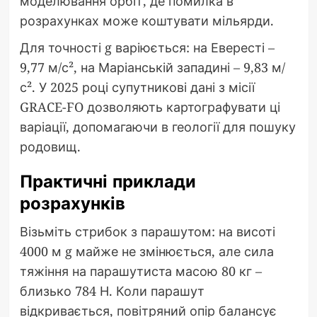
моделювання орбіт, де помилка в
розрахунках може коштувати мільярди.
Для точності g варіюється: на Евересті –
9,77 м/с², на Маріанській западині – 9,83 м/
с². У 2025 році супутникові дані з місії
GRACE-FO дозволяють картографувати ці
варіації, допомагаючи в геології для пошуку
родовищ.
Практичні приклади
розрахунків
Візьміть стрибок з парашутом: на висоті
4000 м g майже не змінюється, але сила
тяжіння на парашутиста масою 80 кг –
близько 784 Н. Коли парашут
відкривається, повітряний опір балансує