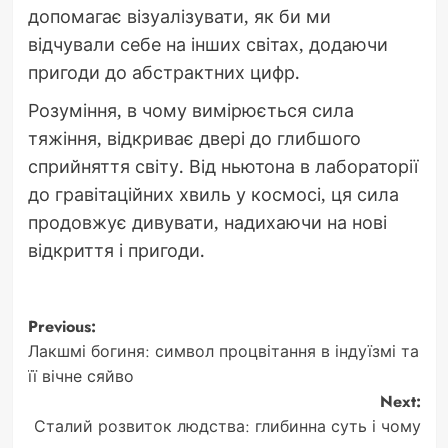
допомагає візуалізувати, як би ми
відчували себе на інших світах, додаючи
пригоди до абстрактних цифр.
Розуміння, в чому вимірюється сила
тяжіння, відкриває двері до глибшого
сприйняття світу. Від ньютона в лабораторії
до гравітаційних хвиль у космосі, ця сила
продовжує дивувати, надихаючи на нові
відкриття і пригоди.
Post
Previous:
Лакшмі богиня: символ процвітання в індуїзмі та
navigation
її вічне сяйво
Next:
Сталий розвиток людства: глибинна суть і чому