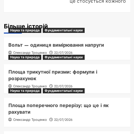
це стосується кожного
Більше історій
Наука та природа
Фундаментальні науки
Вольт — одиниця вимірювання напруги
Олександр Троценко
22/07/2026
Наука та природа
Фундаментальні науки
Площа трикутної призми: формули і
розрахунок
Олександр Троценко
22/07/2026
Наука та природа
Фундаментальні науки
Площа поперечного перерізу: що це і як
рахувати
Олександр Троценко
22/07/2026