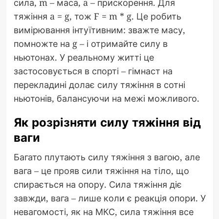
сила, m – маса, a – прискорення. Для
тяжіння a = g, тож F = m * g. Це робить
вимірювання інтуїтивним: зважте масу,
помножте на g – і отримайте силу в
ньютонах. У реальному житті це
застосовується в спорті – гімнаст на
перекладині долає силу тяжіння в сотні
ньютонів, балансуючи на межі можливого.
Як розрізняти силу тяжіння від
ваги
Багато плутають силу тяжіння з вагою, але
вага – це прояв сили тяжіння на тіло, що
спирається на опору. Сила тяжіння діє
завжди, вага – лише коли є реакція опори. У
невагомості, як на МКС, сила тяжіння все