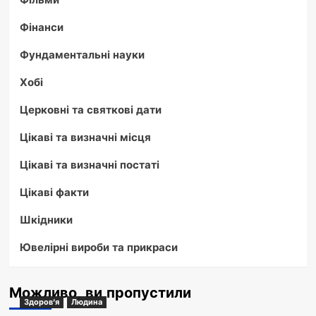
Фінанси
Фундаментальні науки
Хобі
Церковні та святкові дати
Цікаві та визначні місця
Цікаві та визначні постаті
Цікаві факти
Шкідники
Ювелірні вироби та прикраси
Можливо, ви пропустили
Здоров'я
Людина