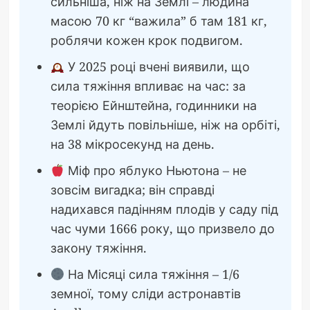
сильніша, ніж на Землі – людина
масою 70 кг “важила” б там 181 кг,
роблячи кожен крок подвигом.
У 2025 році вчені виявили, що
сила тяжіння впливає на час: за
теорією Ейнштейна, годинники на
Землі йдуть повільніше, ніж на орбіті,
на 38 мікросекунд на день.
Міф про яблуко Ньютона – не
зовсім вигадка; він справді
надихався падінням плодів у саду під
час чуми 1666 року, що призвело до
закону тяжіння.
На Місяці сила тяжіння – 1/6
земної, тому сліди астронавтів