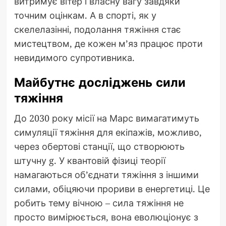
витримує вітер і власну вагу завдяки
точним оцінкам. А в спорті, як у
скелелазінні, подолання тяжіння стає
мистецтвом, де кожен м’яз працює проти
невидимого супротивника.
Майбутнє досліджень сили
тяжіння
До 2030 року місії на Марс вимагатимуть
симуляції тяжіння для екіпажів, можливо,
через обертові станції, що створюють
штучну g. У квантовій фізиці теорії
намагаються об’єднати тяжіння з іншими
силами, обіцяючи прориви в енергетиці. Це
робить тему вічною – сила тяжіння не
просто вимірюється, вона еволюціонує з