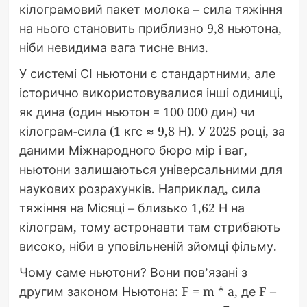
кілограмовий пакет молока – сила тяжіння
на нього становить приблизно 9,8 ньютона,
ніби невидима вага тисне вниз.
У системі СІ ньютони є стандартними, але
історично використовувалися інші одиниці,
як дина (один ньютон = 100 000 дин) чи
кілограм-сила (1 кгс ≈ 9,8 Н). У 2025 році, за
даними Міжнародного бюро мір і ваг,
ньютони залишаються універсальними для
наукових розрахунків. Наприклад, сила
тяжіння на Місяці – близько 1,62 Н на
кілограм, тому астронавти там стрибають
високо, ніби в уповільненій зйомці фільму.
Чому саме ньютони? Вони пов’язані з
другим законом Ньютона: F = m * a, де F –