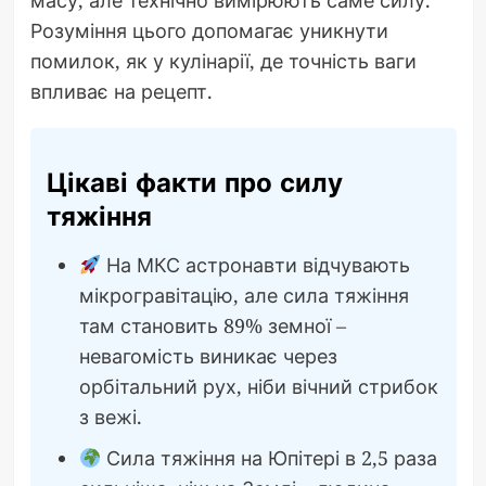
масу, але технічно вимірюють саме силу.
Розуміння цього допомагає уникнути
помилок, як у кулінарії, де точність ваги
впливає на рецепт.
Цікаві факти про силу
тяжіння
На МКС астронавти відчувають
мікрогравітацію, але сила тяжіння
там становить 89% земної –
невагомість виникає через
орбітальний рух, ніби вічний стрибок
з вежі.
Сила тяжіння на Юпітері в 2,5 раза