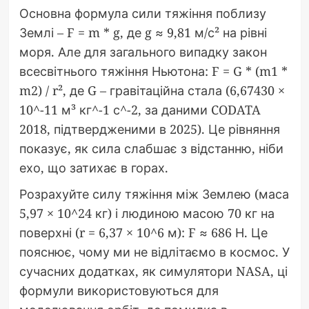
Основна формула сили тяжіння поблизу
Землі – F = m * g, де g ≈ 9,81 м/с² на рівні
моря. Але для загального випадку закон
всесвітнього тяжіння Ньютона: F = G * (m1 *
m2) / r², де G – гравітаційна стала (6,67430 ×
10^-11 м³ кг^-1 с^-2, за даними CODATA
2018, підтвердженими в 2025). Це рівняння
показує, як сила слабшає з відстанню, ніби
ехо, що затихає в горах.
Розрахуйте силу тяжіння між Землею (маса
5,97 × 10^24 кг) і людиною масою 70 кг на
поверхні (r = 6,37 × 10^6 м): F ≈ 686 Н. Це
пояснює, чому ми не відлітаємо в космос. У
сучасних додатках, як симулятори NASA, ці
формули використовуються для