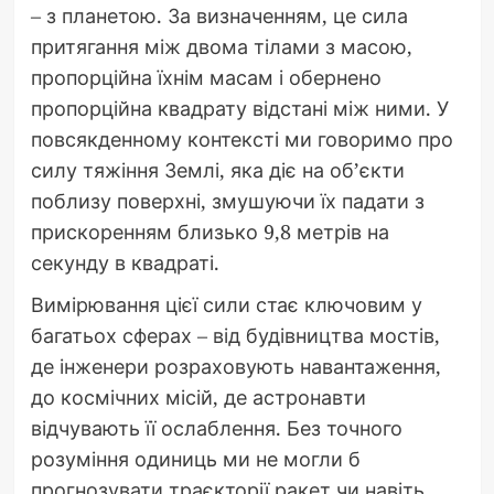
– з планетою. За визначенням, це сила
притягання між двома тілами з масою,
пропорційна їхнім масам і обернено
пропорційна квадрату відстані між ними. У
повсякденному контексті ми говоримо про
силу тяжіння Землі, яка діє на об’єкти
поблизу поверхні, змушуючи їх падати з
прискоренням близько 9,8 метрів на
секунду в квадраті.
Вимірювання цієї сили стає ключовим у
багатьох сферах – від будівництва мостів,
де інженери розраховують навантаження,
до космічних місій, де астронавти
відчувають її ослаблення. Без точного
розуміння одиниць ми не могли б
прогнозувати траєкторії ракет чи навіть