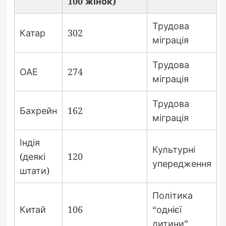
100 жінок)
Трудова
Катар
302
міграція
Трудова
ОАЕ
274
міграція
Трудова
Бахрейн
162
міграція
Індія
Культурні
(деякі
120
упередження
штати)
Політика
Китай
106
“однієї
дитини”