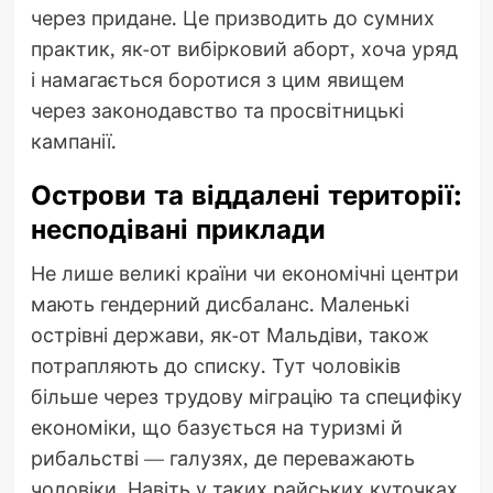
через придане. Це призводить до сумних
практик, як-от вибірковий аборт, хоча уряд
і намагається боротися з цим явищем
через законодавство та просвітницькі
кампанії.
Острови та віддалені території:
несподівані приклади
Не лише великі країни чи економічні центри
мають гендерний дисбаланс. Маленькі
острівні держави, як-от Мальдіви, також
потрапляють до списку. Тут чоловіків
більше через трудову міграцію та специфіку
економіки, що базується на туризмі й
рибальстві — галузях, де переважають
чоловіки. Навіть у таких райських куточках,