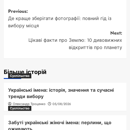
Post
Previous:
Де краще зберігати фотографії: повний гід із
navigation
вибору місця
Next:
Цікаві факти про Землю: 10 дивовижних
відкриттів про планету
Більше історій
Суспільство
Українські імена: історія, значення та сучасні
тренди вибору
Олександр Троценко
05/08/2026
Суспільство
Забуті українські жіночі імена: перлини, що
оживають