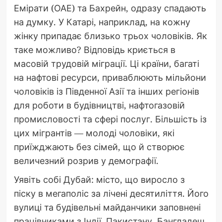
Емірати (ОАЕ) та Бахрейн, одразу спадають
на думку. У Катарі, наприклад, на кожну
жінку припадає близько трьох чоловіків. Як
таке можливо? Відповідь криється в
масовій трудовій міграції. Ці країни, багаті
на нафтові ресурси, приваблюють мільйони
чоловіків із Південної Азії та інших регіонів
для роботи в будівництві, нафтогазовій
промисловості та сфері послуг. Більшість із
цих мігрантів — молоді чоловіки, які
приїжджають без сімей, що й створює
величезний розрив у демографії.
Уявіть собі Дубай: місто, що виросло з
піску в мегаполіс за лічені десятиліття. Його
вулиці та будівельні майданчики заповнені
працівниками з Індії, Пакистану, Бангладеш.