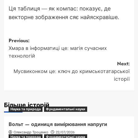
Ця таблиця — як компас: показує, де
векторне зображення сяє найяскравіше.
Post
Previous:
Хмара в інформатиці це: магія сучасних
navigation
технологій
Next:
Мусвиконком це: ключ до кримськотатарської
історії
Більше історій
Наука та природа
Фундаментальні науки
Вольт — одиниця вимірювання напруги
Олександр Троценко
22/07/2026
Наука та природа
Фундаментальні науки