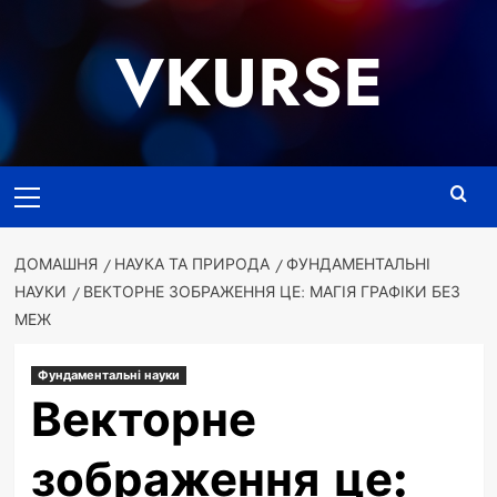
Перейти
до
VKURSE
вмісту
Основне
меню
ДОМАШНЯ
НАУКА ТА ПРИРОДА
ФУНДАМЕНТАЛЬНІ
НАУКИ
ВЕКТОРНЕ ЗОБРАЖЕННЯ ЦЕ: МАГІЯ ГРАФІКИ БЕЗ
МЕЖ
Фундаментальні науки
Векторне
зображення це: