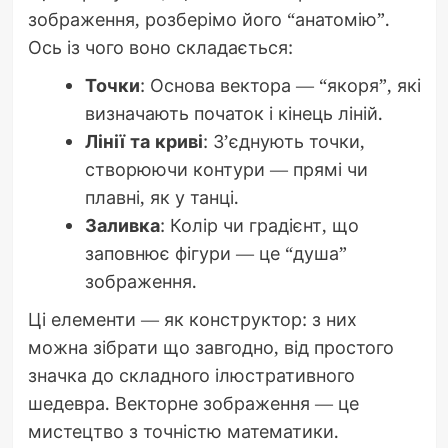
зображення, розберімо його “анатомію”.
Ось із чого воно складається:
Точки
: Основа вектора — “якоря”, які
визначають початок і кінець ліній.
Лінії та криві
: З’єднують точки,
створюючи контури — прямі чи
плавні, як у танці.
Заливка
: Колір чи градієнт, що
заповнює фігури — це “душа”
зображення.
Ці елементи — як конструктор: з них
можна зібрати що завгодно, від простого
значка до складного ілюстративного
шедевра. Векторне зображення — це
мистецтво з точністю математики.