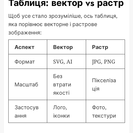
Таблиця: вектор vs растр
Щоб усе стало зрозуміліше, ось таблиця,
яка порівнює векторне і растрове
зображення:
Аспект
Вектор
Растр
Формат
SVG, AI
JPG, PNG
Без
Пікселіза
Масштаб
втрати
ція
якості
Застосув
Лого,
Фото,
ання
іконки
текстури