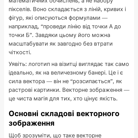
математичних обчислень, а не набору
пікселів. Воно складається з ліній, кривих і
фігур, які описуються формулами —
наприклад, “проведи лінію від точки А до
точки Б”. Завдяки цьому його можна
масштабувати як завгодно без втрати
чіткості.
Уявіть: логотип на візитці виглядає так само
ідеально, як на величезному банері. Це і є
сила вектора — він не “розсипається”, як
растрові картинки. Векторне зображення —
це чиста магія для тих, хто цінує якість.
Основні складові векторного
зображення
Щоб зрозуміти, що таке векторне