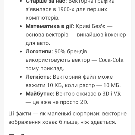
Старше за нас
: Векторна графіка
з’явилася в 1960-х для перших
комп’ютерів.
Математика в дії
: Криві Без’є —
основа векторів — винайшов інженер
для авто.
Логотипи
: 90% брендів
використовують вектор — Coca-Cola
тому приклад.
Легкість
: Векторний файл може
важити 10 КБ, коли растр — 10 МБ.
Майбутнє
: Вектор оживає в 3D і VR
— це вже не просто 2D.
Ці факти — як маленькі сюрпризи: векторне
зображення ховає більше, ніж здається.