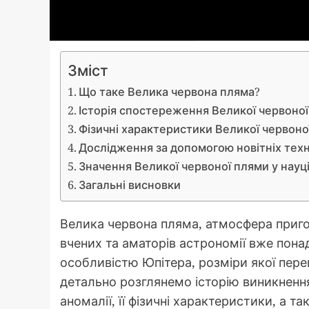
Зміст
Що таке Велика червона пляма?
Історія спостереження Великої червоно
Фізичні характеристики Великої червоно
Дослідження за допомогою новітніх тех
Значення Великої червоної плями у науц
Загальні висновки
Велика червона пляма, атмосфера приг
вчених та аматорів астрономії вже пона
особливістю Юпітера, розміри якої пере
детально розглянемо історію виникненн
аномалії, її фізичні характеристики, а 