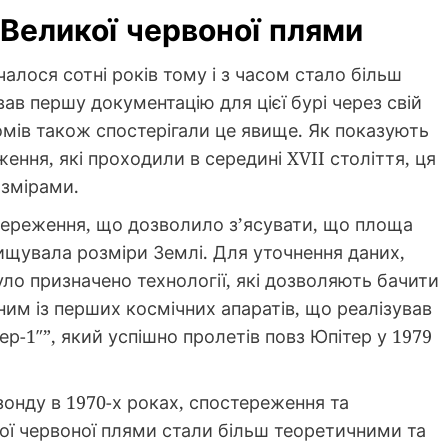
 Великої червоної плями
алося сотні років тому і з часом стало більш
ав першу документацію для цієї бурі через свій
омів також спостерігали це явище. Як показують
ження, які проходили в середині XVII століття, ця
озмірами.
стереження, що дозволило з’ясувати, що площа
ищувала розміри Землі. Для уточнення даних,
ло призначено технології, які дозволяють бачити
им із перших космічних апаратів, що реалізував
р-1″”, який успішно пролетів повз Юпітер у 1979
онду в 1970-х роках, спостереження та
ї червоної плями стали більш теоретичними та