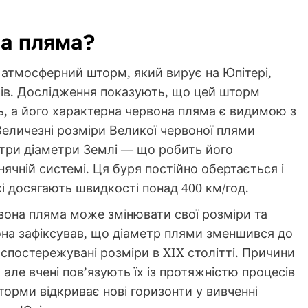
на пляма?
атмосферний шторм, який вирує на Юпітері,
рів. Дослідження показують, що цей шторм
ь, а його характерна червона пляма є видимою з
 Величезні розміри Великої червоної плями
три діаметри Землі — що робить його
чній системі. Ця буря постійно обертається і
і досягають швидкості понад 400 км/год.
она пляма може змінювати свої розміри та
Юнона зафіксував, що діаметр плями зменшився до
 спостережувані розміри в XIX столітті. Причини
 але вчені пов’язують їх із протяжністю процесів
торми відкриває нові горизонти у вивченні