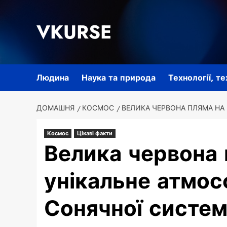
Перейти
до
VKURSE
вмісту
Людина
Наука та природа
Технології, т
ДОМАШНЯ
КОСМОС
ВЕЛИКА ЧЕРВОНА ПЛЯМА НА
Космос
Цікаві факти
Велика червона 
унікальне атмо
Сонячної систе