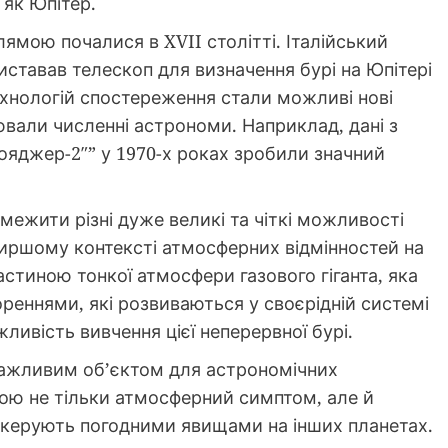
 як Юпітер.
мою почалися в XVII столітті. Італійський
ставав телескоп для визначення бурі на Юпітері
технологій спостереження стали можливі нові
цювали численні астрономи. Наприклад, дані з
Вояджер-2″” у 1970-х роках зробили значний
жити різні дуже великі та чіткі можливості
иршому контексті атмосферних відмінностей на
 частиною тонкої атмосфери газового гіганта, яка
еннями, які розвиваються у своєрідній системі
жливість вивчення цієї неперервної бурі.
важливим об’єктом для астрономічних
ою не тільки атмосферний симптом, але й
і керують погодними явищами на інших планетах.