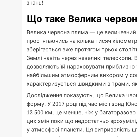
знань!
Що таке Велика черво
Велика червона пляма — це величезний 
простягаючись на кілька тисяч кіломет
зберігається вже протягом трьох століт
Землі навіть через невеликі телескопи.
дозволяють їй нараховувати приблизно 
найбільшим атмосферним вихором у соня
характеризується швидкими вітрами, як
Дослідження показують, що Велика черв
форму. У 2017 році під час місії зонд 
12 500 км, це менше, ніж у багаторазово
цих змін поки що недостатньо зрозумілі,
у атмосфері планети. Ця витривалість ш