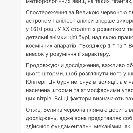
метеорологічних явищ на таких гігантах,
Спостереження за Великою червоною пля
астроном Галілео Галілей вперше викори
у 1610 році. У XX столітті з розвитком 
детальні знімки цієї бурі, над якою пра
космічних апаратів “”Вояджер-1″” та “”
внесок у розуміння її характеру.
Продовжуючи дослідження, важливо обме
цього шторми, щоб розглянути його у ш
Юпітері. Ця буря не існує в ізоляції, а є
насичена шторми та атмосферними утвор
цих вітрів. Всі ці фактори визначають ва
Отже, Велика червона пляма є досить 
досліджень, адже вона представляє соб
здійснює фундаментальні механізми, як