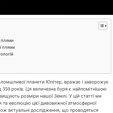
ї плями
ї плями
нологій
і
оломшливої планети Юпітер, вражає і заворожує
д 350 років. Ця величезна буря є найпомітнішою
вищують розміри нашої Землі. У цій статті ми
я та еволюцію цієї дивовижної атмосферної
також актуальні дослідження, що проводяться