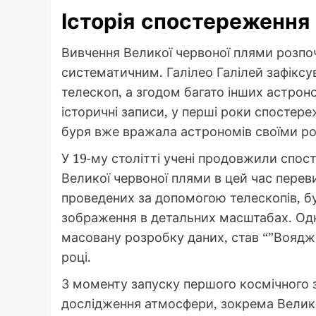
Історія спостереження
Вивчення Великої червоної плями розпоч
систематичним. Галілео Галілей зафіксув
телескоп, а згодом багато інших астрон
історичні записи, у перші роки спостере
буря вже вражала астрономів своїми р
У 19-му столітті учені продовжили спо
Великої червоної плями в цей час перев
проведених за допомогою телескопів, бу
зображення в детальних масштабах. Одн
масовану розробку даних, став “”Воядже
році.
З моменту запуску першого космічного з
дослідження атмосфери, зокрема Велико