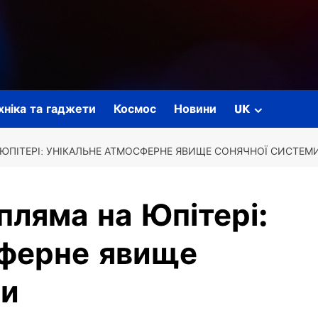
ехніка та гаджети
Космос
Новини
UK
 ЮПІТЕРІ: УНІКАЛЬНЕ АТМОСФЕРНЕ ЯВИЩЕ СОНЯЧНОЇ СИСТЕМ
пляма на Юпітері:
сферне явище
ми