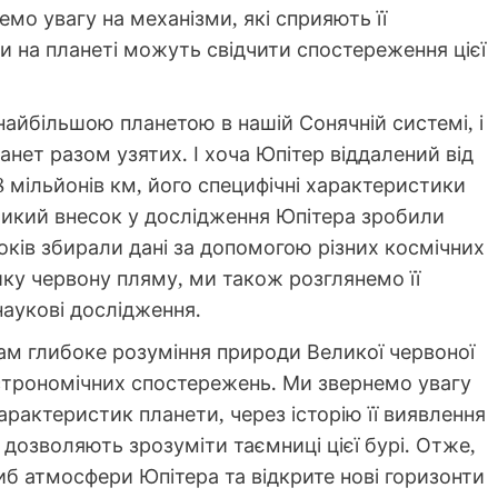
мо увагу на механізми, які сприяють її
іни на планеті можуть свідчити спостереження цієї
найбільшою планетою в нашій Сонячній системі, і
анет разом узятих. І хоча Юпітер віддалений від
8 мільйонів км, його специфічні характеристики
икий внесок у дослідження Юпітера зробили
оків збирали дані за допомогою різних космічних
ику червону пляму, ми також розглянемо її
наукові дослідження.
чам глибоке розуміння природи Великої червоної
 астрономічних спостережень. Ми звернемо увагу
характеристик планети, через історію її виявлення
о дозволяють зрозуміти таємниці цієї бурі. Отже,
б атмосфери Юпітера та відкрите нові горизонти