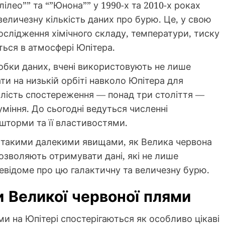
лілео”” та “”Юнона”” у 1990-х та 2010-х роках
личезну кількість даних про бурю. Це, у свою
дослідження хімічного складу, температури, тиску
ться в атмосфері Юпітера.
обки даних, вчені використовують не лише
ати на низькій орбіті навколо Юпітера для
алість спостереження — понад три століття —
міння. До сьогодні ведуться численні
 шторми та її властивостями.
а такими далекими явищами, як Велика червона
дозволяють отримувати дані, які не лише
евідоме про цю галактичну та величезну бурю.
и Великої червоної плями
ми на Юпітері спостерігаються як особливо цікаві