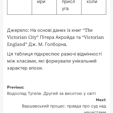
ири
присл
холи
уга
Джерело: На основі даних із книг “The
Victorian City” Пітера Акройда та “Victorian
England” Дж. М. Голборна.
Ця таблиця підкреслює разючі відмінності
між класами, які формували унікальний
характер епохи.
Post
Previous:
Водоспад Тугела: Другий за висотою у світі
navigation
Next:
Варшавський процес: правда про суд над
нацистами