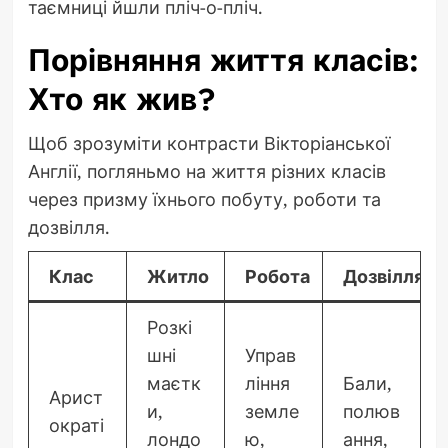
таємниці йшли пліч-о-пліч.
Порівняння життя класів:
Хто як жив?
Щоб зрозуміти контрасти Вікторіанської
Англії, погляньмо на життя різних класів
через призму їхнього побуту, роботи та
дозвілля.
Клас
Житло
Робота
Дозвілля
Розкі
шні
Управ
маєтк
ління
Бали,
Арист
и,
земле
полюв
ократі
лондо
ю,
ання,