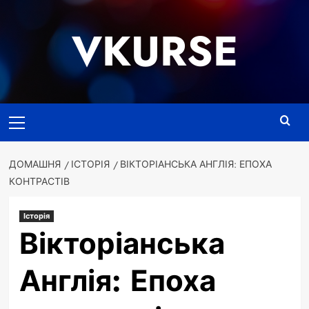
Перейти
до
VKURSE
вмісту
Основне
меню
ДОМАШНЯ
ІСТОРІЯ
ВІКТОРІАНСЬКА АНГЛІЯ: ЕПОХА
КОНТРАСТІВ
Історія
Вікторіанська
Англія: Епоха