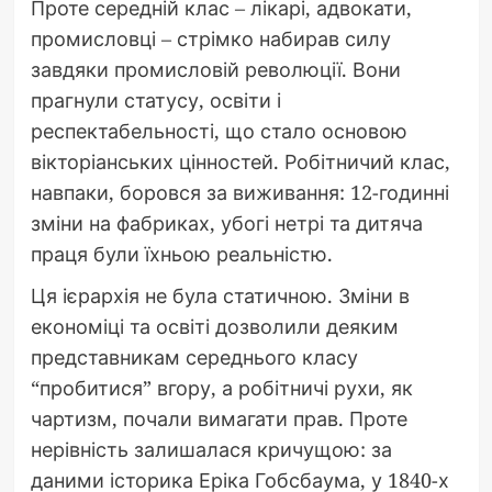
Проте середній клас – лікарі, адвокати,
промисловці – стрімко набирав силу
завдяки промисловій революції. Вони
прагнули статусу, освіти і
респектабельності, що стало основою
вікторіанських цінностей. Робітничий клас,
навпаки, боровся за виживання: 12-годинні
зміни на фабриках, убогі нетрі та дитяча
праця були їхньою реальністю.
Ця ієрархія не була статичною. Зміни в
економіці та освіті дозволили деяким
представникам середнього класу
“пробитися” вгору, а робітничі рухи, як
чартизм, почали вимагати прав. Проте
нерівність залишалася кричущою: за
даними історика Еріка Гобсбаума, у 1840-х