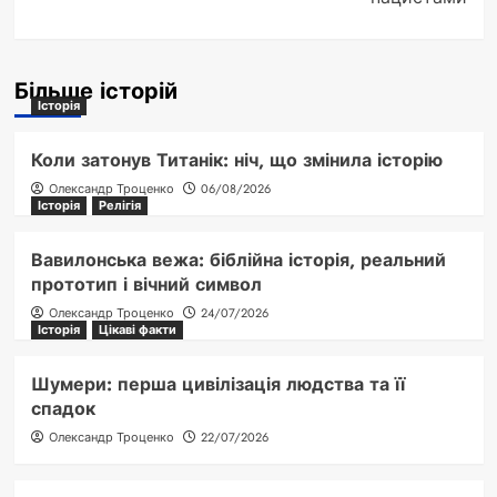
Більше історій
Історія
Коли затонув Титанік: ніч, що змінила історію
Олександр Троценко
06/08/2026
Історія
Релігія
Вавилонська вежа: біблійна історія, реальний
прототип і вічний символ
Олександр Троценко
24/07/2026
Історія
Цікаві факти
Шумери: перша цивілізація людства та її
спадок
Олександр Троценко
22/07/2026