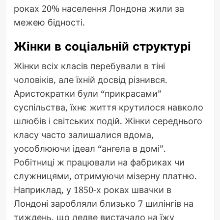
роках 20% населення Лондона жили за
межею бідності.
Жінки в соціальній структурі
Жінки всіх класів перебували в тіні
чоловіків, але їхній досвід різнився.
Аристократки були “прикрасами”
суспільства, їхнє життя крутилося навколо
шлюбів і світських подій. Жінки середнього
класу часто залишалися вдома,
уособлюючи ідеал “ангела в домі”.
Робітниці ж працювали на фабриках чи
служницями, отримуючи мізерну платню.
Наприклад, у 1850-х роках швачки в
Лондоні заробляли близько 7 шилінгів на
тиждень, що ледве вистачало на їжу