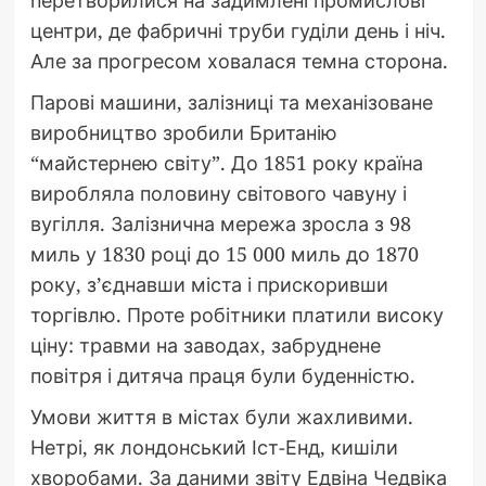
перетворилися на задимлені промислові
центри, де фабричні труби гуділи день і ніч.
Але за прогресом ховалася темна сторона.
Парові машини, залізниці та механізоване
виробництво зробили Британію
“майстернею світу”. До 1851 року країна
виробляла половину світового чавуну і
вугілля. Залізнична мережа зросла з 98
миль у 1830 році до 15 000 миль до 1870
року, з’єднавши міста і прискоривши
торгівлю. Проте робітники платили високу
ціну: травми на заводах, забруднене
повітря і дитяча праця були буденністю.
Умови життя в містах були жахливими.
Нетрі, як лондонський Іст-Енд, кишіли
хворобами. За даними звіту Едвіна Чедвіка