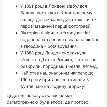
У 1851 році в Лондоні відбулася
Велика виставка в Кришталевому
палаці, де показали дива техніки, як
парові машини і перші фотографії.
Вікторіанці вірили в “мову квітів”:
подарована троянда означала любов,
а гвоздика – розчарування.
У 1888 році Лондон сколихнули
вбивства Джека Різника, які так і не
розкрили, породивши безліч легенд.
Чай став національним напоєм: до
1900 року британці споживали 5
фунтів чаю на людину щороку!
Ці деталі показують, наскільки
багатогранною була епоха, де прогрес і