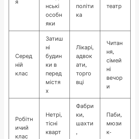
я
нські
політи
театр
особн
ка
яки
Затиш
Читан
ні
Лікарі,
ня,
Серед
будин
адвок
сімей
ній
ки в
ати,
ні
клас
перед
торго
вечор
містя
вці
и
х
Фабри
Нетрі,
ки,
Паби,
Робітн
тісні
шахти
мюзи
ичий
кварт
,
к-
клас