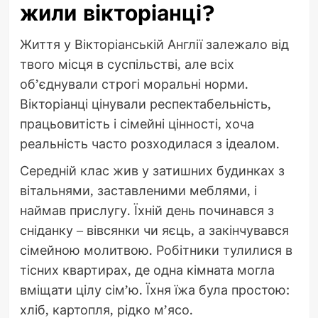
жили вікторіанці?
Життя у Вікторіанській Англії залежало від
твого місця в суспільстві, але всіх
об’єднували строгі моральні норми.
Вікторіанці цінували респектабельність,
працьовитість і сімейні цінності, хоча
реальність часто розходилася з ідеалом.
Середній клас жив у затишних будинках з
вітальнями, заставленими меблями, і
наймав прислугу. Їхній день починався з
сніданку – вівсянки чи яєць, а закінчувався
сімейною молитвою. Робітники тулилися в
тісних квартирах, де одна кімната могла
вміщати цілу сім’ю. Їхня їжа була простою:
хліб, картопля, рідко м’ясо.