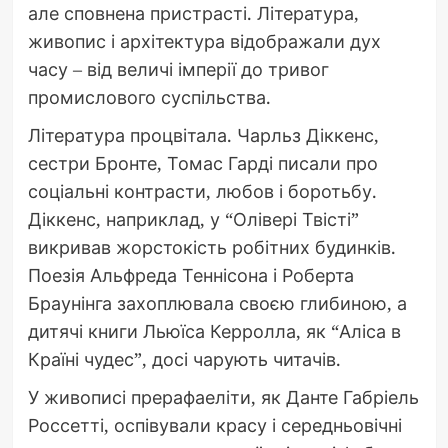
але сповнена пристрасті. Література,
живопис і архітектура відображали дух
часу – від величі імперії до тривог
промислового суспільства.
Література процвітала. Чарльз Діккенс,
сестри Бронте, Томас Гарді писали про
соціальні контрасти, любов і боротьбу.
Діккенс, наприклад, у “Олівері Твісті”
викривав жорстокість робітних будинків.
Поезія Альфреда Теннісона і Роберта
Браунінга захоплювала своєю глибиною, а
дитячі книги Льюїса Керролла, як “Аліса в
Країні чудес”, досі чарують читачів.
У живописі прерафаеліти, як Данте Габріель
Россетті, оспівували красу і середньовічні