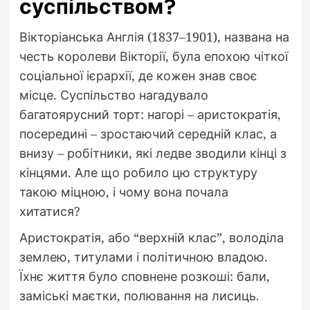
суспільством?
Вікторіанська Англія (1837–1901), названа на
честь королеви Вікторії, була епохою чіткої
соціальної ієрархії, де кожен знав своє
місце. Суспільство нагадувало
багатоярусний торт: нагорі – аристократія,
посередині – зростаючий середній клас, а
внизу – робітники, які ледве зводили кінці з
кінцями. Але що робило цю структуру
такою міцною, і чому вона почала
хитатися?
Аристократія, або “верхній клас”, володіла
землею, титулами і політичною владою.
Їхнє життя було сповнене розкоші: бали,
заміські маєтки, полювання на лисиць.