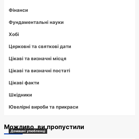
Фінанси
Фундаментальні науки
Хобі
Церковні та святкові дати
Цікаві та визначні місця
Цікаві та визначні постаті
Цікаві факти
Шкідники
Ювелірні вироби та прикраси
Можливо, ви пропустили
Домашні улюбленці