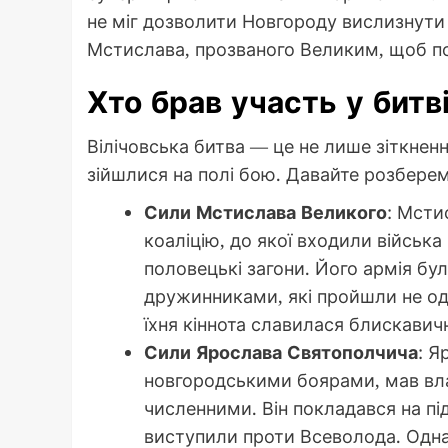
не міг дозволити Новгороду вислизнути 
Мстислава, прозваного Великим, щоб пов
Хто брав участь у битв
Вілічовська битва — це не лише зіткненн
зійшлися на полі бою. Давайте розберем
Сили Мстислава Великого
: Мсти
коаліцію, до якої входили війська
половецькі загони. Його армія бу
дружинниками, які пройшли не од
їхня кіннота славилася блискави
Сили Ярослава Святополчича
: Я
новгородськими боярами, мав вл
численними. Він покладався на пі
виступили проти Всеволода. Одна