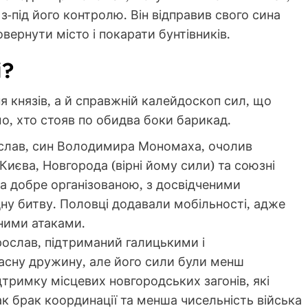
з-під його контролю. Він відправив свого сина
ернути місто і покарати бунтівників.
і?
я князів, а й справжній калейдоскоп сил, що
о, хто стояв по обидва боки барикад.
слав, син Володимира Мономаха, очолив
 Києва, Новгорода (вірні йому сили) та союзні
ла добре організованою, з досвідченими
ну битву. Половці додавали мобільності, адже
чними атаками.
рослав, підтриманий галицькими і
асну дружину, але його сили були менш
дтримку місцевих новгородських загонів, які
к брак координації та менша чисельність війська