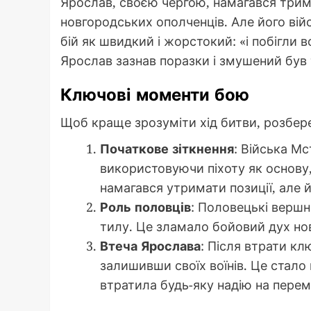
Ярослав, своєю чергою, намагався трим
новгородських ополченців. Але його вій
бій як швидкий і жорстокий: «і побігли в
Ярослав зазнав поразки і змушений був 
Ключові моменти бою
Щоб краще зрозуміти хід битви, розберем
Початкове зіткнення
: Війська М
використовуючи піхоту як основу,
намагався утримати позиції, але 
Роль половців
: Половецькі вершн
тилу. Це зламало бойовий дух но
Втеча Ярослава
: Після втрати к
залишивши своїх воїнів. Це стал
втратила будь-яку надію на перем