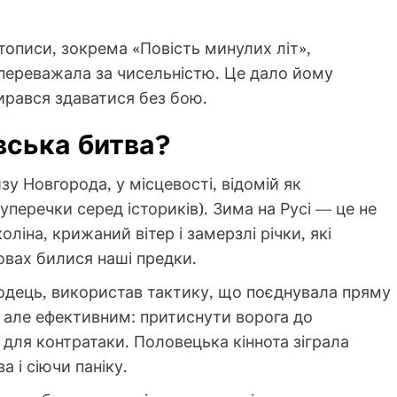
ітописи, зокрема «Повість минулих літ»,
переважала за чисельністю. Це дало йому
бирався здаватися без бою.
вська битва?
у Новгорода, у місцевості, відомій як
суперечки серед істориків). Зима на Русі — це не
оліна, крижаний вітер і замерзлі річки, які
овах билися наші предки.
одець, використав тактику, що поєднувала пряму
, але ефективним: притиснути ворога до
 для контратаки. Половецька кіннота зіграла
 і сіючи паніку.