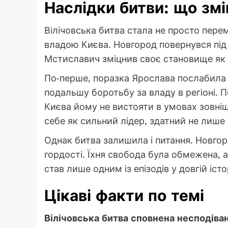
Наслідки битви: що зм
Вілічовська битва стала не просто пере
владою Києва. Новгород повернувся під
Мстиславич зміцнив своє становище як к
По-перше, поразка Ярослава послабила 
подальшу боротьбу за владу в регіоні. П
Києва йому не вистояти в умовах зовніш
себе як сильний лідер, здатний не лише
Однак битва залишила і питання. Новгоро
гордості. Їхня свобода була обмежена, 
став лише одним із епізодів у довгій іст
Цікаві факти по темі
Вілічовська битва сповнена несподіва