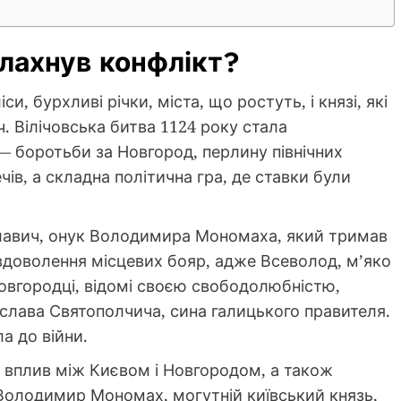
алахнув конфлікт?
іси, бурхливі річки, міста, що ростуть, і князі, які
. Вілічовська битва 1124 року стала
 — боротьби за Новгород, перлину північних
чів, а складна політична гра, де ставки були
славич, онук Володимира Мономаха, який тримав
вдоволення місцевих бояр, адже Всеволод, м’яко
Новгородці, відомі своєю свободолюбністю,
слава Святополчича, сина галицького правителя.
а до війни.
а вплив між Києвом і Новгородом, а також
Володимир Мономах, могутній київський князь,