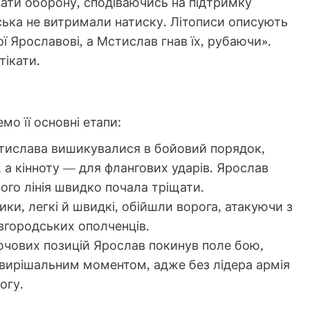
ати оборону, сподіваючись на підтримку
ська не витримали натиску. Літописи описують
ої Ярославові, а Мстислав гнав їх, рубаючи».
тікати.
о її основні етапи:
стислава вишикувалися в бойовий порядок,
 а кінноту — для флангових ударів. Ярослав
його лінія швидко почала тріщати.
ики, легкі й швидкі, обійшли ворога, атакуючи з
вгородських ополченців.
лючових позицій Ярослав покинув поле бою,
о вирішальним моментом, адже без лідера армія
огу.