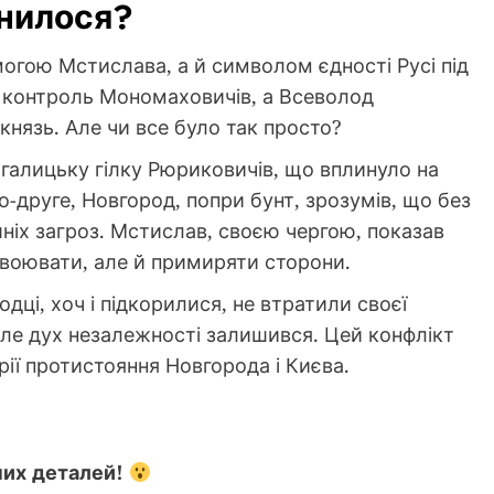
інилося?
могою Мстислава, а й символом єдності Русі під
 контроль Мономаховичів, а Всеволод
нязь. Але чи все було так просто?
галицьку гілку Рюриковичів, що вплинуло на
о-друге, Новгород, попри бунт, зрозумів, що без
ніх загроз. Мстислав, своєю чергою, показав
 воювати, але й примиряти сторони.
дці, хоч і підкорилися, не втратили своєї
але дух незалежності залишився. Цей конфлікт
орії протистояння Новгорода і Києва.
них деталей!