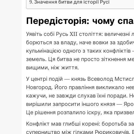
Значення битви для історії Русі
Передісторія: чому сп
Уявіть собі Русь XII століття: величезні л
борються за владу, наче вовки за здобич
кульмінацією одного з таких конфліктів
земель. Ця битва не просто зіткнення ме
вищими, ніж життя.
У центрі подій — князь Всеволод Мсти
Новгород. Його правління викликало не
кажучи, не завжди слухав їхні поради. 
вирішили запросити іншого князя — Яро
Це рішення розпалило іскру, яка призвел
Конфлікт мав глибші корені: боротьба з
суперництво між гілками Рюриковичів. 