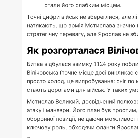
стали його слабким місцем.
Точні цифри військ не збереглися, але л
натякають, що армія Мстислава значно 
стратегічну перевагу, але Ярослав не з
Як розгорталася Вілічо
Битва відбулася взимку 1124 року поблиз
Вілічовська (точне місце досі викликає 
просто холод, це випробування: сніг по к
стають дорогами для військ. У таких ум
Мстислав Великий, досвідчений полков
атаку і маневри. Його план був простим
оборонної позиції, не даючи можливості
ключову роль, обходячи фланги Ярослава