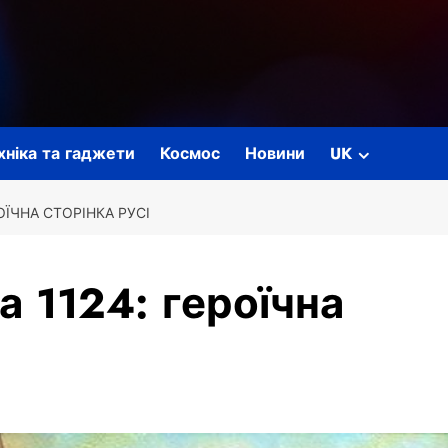
ехніка та гаджети
Космос
Новини
UK
ОЇЧНА СТОРІНКА РУСІ
а 1124: героїчна