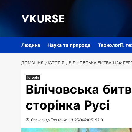
Перейти
до
VKURSE
вмісту
Людина
Наука та природа
Технології, т
ДОМАШНЯ
ІСТОРІЯ
ВІЛІЧОВСЬКА БИТВА 1124: ГЕР
Історія
Вілічовська битв
сторінка Русі
Олександр Троценко
25/04/2025
0