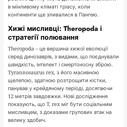
в мінливому кліматі тріасу, коли
континенти ще зливалися в Пангею.
Хижі мисливці: Theropoda і
стратегії полювання
Theropoda – це вершина хижої еволюції
серед динозаврів, з видами, що поєднували
швидкість, інтелект і смертоносну зброю.
Tyrannosaurus rex, з його масивною
щелепою, здатною розтрощити кістки,
панував у крейдяному періоді, досягаючи
12 метрів завдовжки. Нові дослідження
показують, що T. rex міг бути соціальним
мисливцем, з доказами групових атак на
велику здобич.