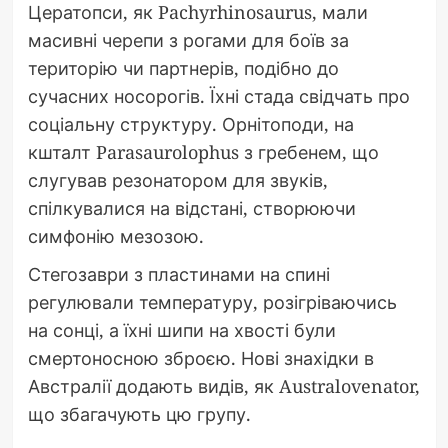
Цератопси, як Pachyrhinosaurus, мали
масивні черепи з рогами для боїв за
територію чи партнерів, подібно до
сучасних носорогів. Їхні стада свідчать про
соціальну структуру. Орнітоподи, на
кшталт Parasaurolophus з гребенем, що
слугував резонатором для звуків,
спілкувалися на відстані, створюючи
симфонію мезозою.
Стегозаври з пластинами на спині
регулювали температуру, розігріваючись
на сонці, а їхні шипи на хвості були
смертоносною зброєю. Нові знахідки в
Австралії додають видів, як Australovenator,
що збагачують цю групу.