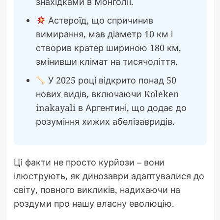
знахідками в Монголії.
Астероїд, що спричинив
вимирання, мав діаметр 10 км і
створив кратер шириною 180 км,
змінивши клімат на тисячоліття.
У 2025 році відкрито понад 50
нових видів, включаючи Koleken
inakayali в Аргентині, що додає до
розуміння хижих абелізавридів.
Ці факти не просто курйози – вони
ілюструють, як динозаври адаптувалися до
світу, повного викликів, надихаючи на
роздуми про нашу власну еволюцію.