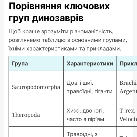
Порівняння ключових
груп динозаврів
Щоб краще зрозуміти різноманітність,
розглянемо таблицю з основними групами,
їхніми характеристиками та прикладами.
Група
Характеристики
Прикл
Довгі шиї,
Brachi
Sauropodomorpha
травоїдні, гіганти
Argent
Хижі, двоногі,
T. rex,
Theropoda
часто з пір’ям
Veloci
Травоїдні, з