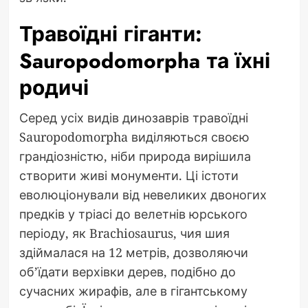
Травоїдні гіганти:
Sauropodomorpha та їхні
родичі
Серед усіх видів динозаврів травоїдні
Sauropodomorpha виділяються своєю
грандіозністю, ніби природа вирішила
створити живі монументи. Ці істоти
еволюціонували від невеликих двоногих
предків у тріасі до велетнів юрського
періоду, як Brachiosaurus, чия шия
здіймалася на 12 метрів, дозволяючи
об’їдати верхівки дерев, подібно до
сучасних жирафів, але в гігантському