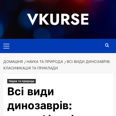
Перейти
до
VKURSE
вмісту
Основне
меню
ДОМАШНЯ
НАУКА ТА ПРИРОДА
ВСІ ВИДИ ДИНОЗАВРІВ:
КЛАСИФІКАЦІЯ ТА ПРИКЛАДИ
Наука та природа
Всі види
динозаврів: