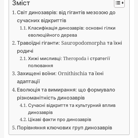
Зміст
Світ динозаврів: від гігантів мезозою до
сучасних відкриттів
Класифікація динозаврів: основні гілки
еволюційного дерева
Травоїдні гіганти: Sauropodomorpha та їхні
родичі
Хижі мисливці: Theropoda і стратегії
полювання
Захищені воїни: Ornithischia та їхні
адаптації
Еволюція та вимирання: що формувало
різноманітність динозаврів
Сучасні відкриття та культурний вплив
динозаврів
Цікаві факти про динозаврів
Порівняння ключових груп динозаврів