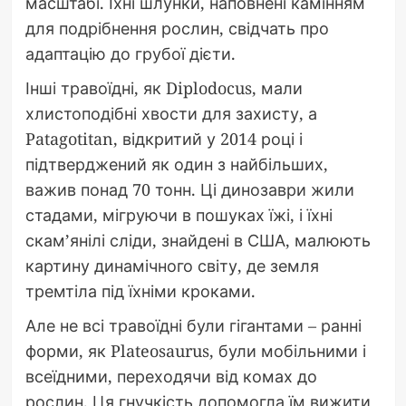
масштабі. Їхні шлунки, наповнені камінням
для подрібнення рослин, свідчать про
адаптацію до грубої дієти.
Інші травоїдні, як Diplodocus, мали
хлистоподібні хвости для захисту, а
Patagotitan, відкритий у 2014 році і
підтверджений як один з найбільших,
важив понад 70 тонн. Ці динозаври жили
стадами, мігруючи в пошуках їжі, і їхні
скам’янілі сліди, знайдені в США, малюють
картину динамічного світу, де земля
тремтіла під їхніми кроками.
Але не всі травоїдні були гігантами – ранні
форми, як Plateosaurus, були мобільними і
всеїдними, переходячи від комах до
рослин. Ця гнучкість допомогла їм вижити