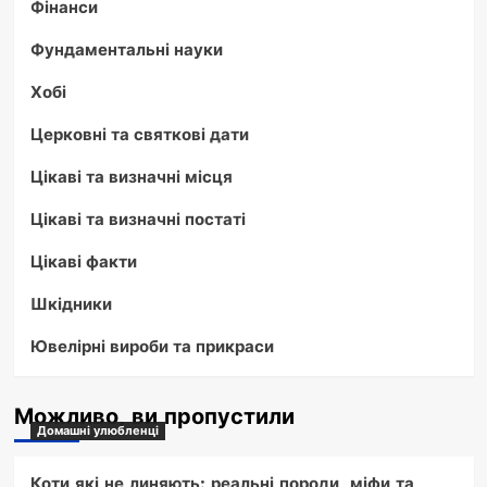
Фінанси
Фундаментальні науки
Хобі
Церковні та святкові дати
Цікаві та визначні місця
Цікаві та визначні постаті
Цікаві факти
Шкідники
Ювелірні вироби та прикраси
Можливо, ви пропустили
Домашні улюбленці
Коти які не линяють: реальні породи, міфи та