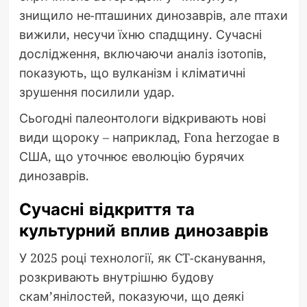
знищило не-пташиних динозаврів, але птахи
вижили, несучи їхню спадщину. Сучасні
дослідження, включаючи аналіз ізотопів,
показують, що вулканізм і кліматичні
зрушення посилили удар.
Сьогодні палеонтологи відкривають нові
види щороку – наприклад, Fona herzogae в
США, що уточнює еволюцію бурячих
динозаврів.
Сучасні відкриття та
культурний вплив динозаврів
У 2025 році технології, як CT-сканування,
розкривають внутрішню будову
скам’янілостей, показуючи, що деякі