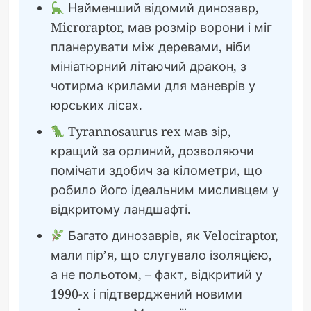
Найменший відомий динозавр,
Microraptor, мав розмір ворони і міг
планерувати між деревами, ніби
мініатюрний літаючий дракон, з
чотирма крилами для маневрів у
юрських лісах.
Tyrannosaurus rex мав зір,
кращий за орлиний, дозволяючи
помічати здобич за кілометри, що
робило його ідеальним мисливцем у
відкритому ландшафті.
Багато динозаврів, як Velociraptor,
мали пір’я, що слугувало ізоляцією,
а не польотом, – факт, відкритий у
1990-х і підтверджений новими