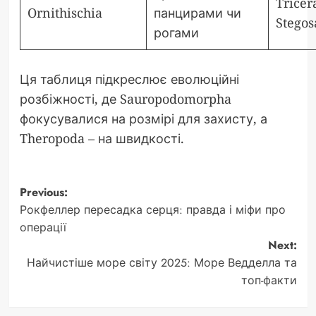
Tricer
Ornithischia
панцирами чи
Stegos
рогами
Ця таблиця підкреслює еволюційні
розбіжності, де Sauropodomorpha
фокусувалися на розмірі для захисту, а
Theropoda – на швидкості.
Post
Previous:
Рокфеллер пересадка серця: правда і міфи про
navigation
операції
Next:
Найчистіше море світу 2025: Море Ведделла та
топ-факти