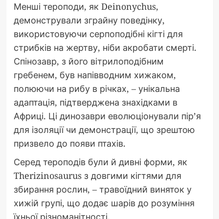
Менші тероподи, як Deinonychus,
демонстрували зграйну поведінку,
використовуючи серпоподібні кігті для
стрибків на жертву, ніби акробати смерті.
Спінозавр, з його вітрилоподібним
гребенем, був напівводним хижаком,
полюючи на рибу в річках, – унікальна
адаптація, підтверджена знахідками в
Африці. Ці динозаври еволюціонували пір’я
для ізоляції чи демонстрації, що зрештою
призвело до появи птахів.
Серед тероподів були й дивні форми, як
Therizinosaurus з довгими кігтями для
збирання рослин, – травоїдний виняток у
хижій групі, що додає шарів до розуміння
їхньої різноманітності.