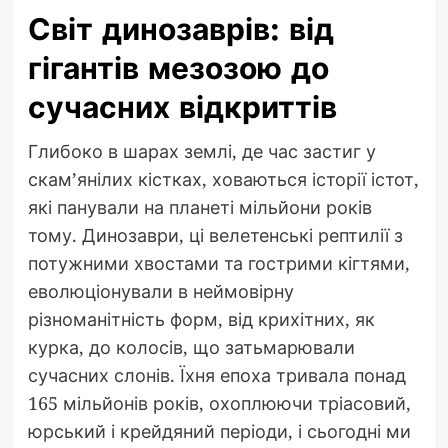
Світ динозаврів: від
гігантів мезозою до
сучасних відкриттів
Глибоко в шарах землі, де час застиг у
скам’янілих кістках, ховаються історії істот,
які панували на планеті мільйони років
тому. Динозаври, ці велетенські рептилії з
потужними хвостами та гострими кігтями,
еволюціонували в неймовірну
різноманітність форм, від крихітних, як
курка, до колосів, що затьмарювали
сучасних слонів. Їхня епоха тривала понад
165 мільйонів років, охоплюючи тріасовий,
юрський і крейдяний періоди, і сьогодні ми