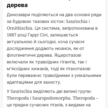
дерева
Динозаври поділяються на два основні ряди
за будовою тазових кісток: Saurischia і
Ornithischia. Ця система, запропонована в
1887 році Гаррі Сілі, залишається
актуальною й сьогодні, хоча сучасні
дослідження додають нюанси, як-от
філогенетичні дерева. Ящеротазові
включали як травоїдних гігантів, так і
м’ясоїдних хижаків, тоді як птахотазові
були переважно травоїдними з унікальними
адаптаціями для захисту.
У Saurischia виділяють дві великі групи:
Theropoda і Sauropodomorpha. Theropoda –
це предки сучасних птахів, з видами на