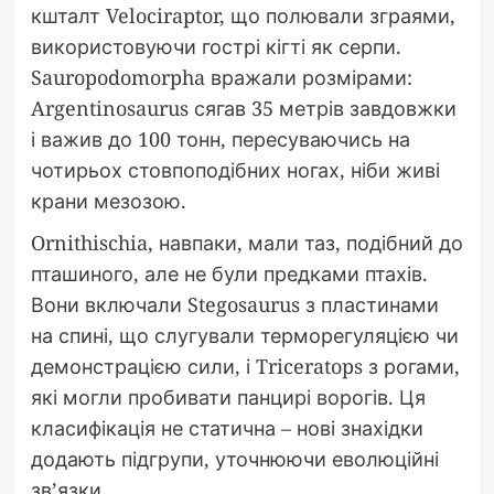
кшталт Velociraptor, що полювали зграями,
використовуючи гострі кігті як серпи.
Sauropodomorpha вражали розмірами:
Argentinosaurus сягав 35 метрів завдовжки
і важив до 100 тонн, пересуваючись на
чотирьох стовпоподібних ногах, ніби живі
крани мезозою.
Ornithischia, навпаки, мали таз, подібний до
пташиного, але не були предками птахів.
Вони включали Stegosaurus з пластинами
на спині, що слугували терморегуляцією чи
демонстрацією сили, і Triceratops з рогами,
які могли пробивати панцирі ворогів. Ця
класифікація не статична – нові знахідки
додають підгрупи, уточнюючи еволюційні
зв’язки.