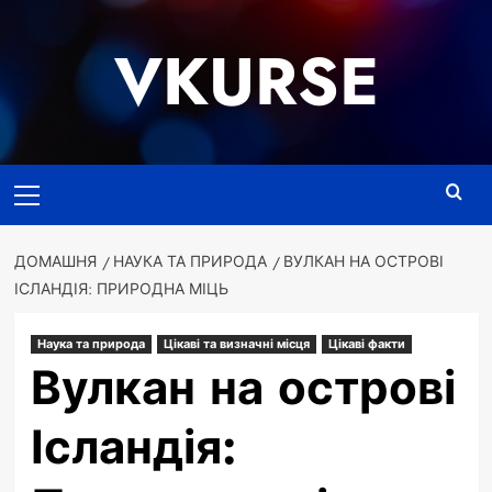
Перейти
до
VKURSE
вмісту
Основне
меню
ДОМАШНЯ
НАУКА ТА ПРИРОДА
ВУЛКАН НА ОСТРОВІ
ІСЛАНДІЯ: ПРИРОДНА МІЦЬ
Наука та природа
Цікаві та визначні місця
Цікаві факти
Вулкан на острові
Ісландія: