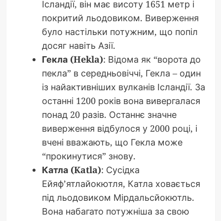
Ісландії, він має висоту 1651 метр і
покритий льодовиком. Виверження
було настільки потужним, що попіл
досяг навіть Азії.
Гекла (Hekla)
: Відома як “ворота до
пекла” в середньовіччі, Гекла – один
із найактивніших вулканів Ісландії. За
останні 1200 років вона вивергалася
понад 20 разів. Останнє значне
виверження відбулося у 2000 році, і
вчені вважають, що Гекла може
“прокинутися” знову.
Катла (Katla)
: Сусідка
Ейяф’ятлайокютля, Катла ховається
під льодовиком Мірдальсйокютль.
Вона набагато потужніша за свою