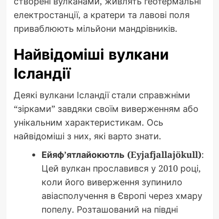
створені вулканами, живлять геотермальні
електростанції, а кратери та лавові поля
приваблюють мільйони мандрівників.
Найвідоміші вулкани
Ісландії
Деякі вулкани Ісландії стали справжніми
“зірками” завдяки своїм виверженням або
унікальним характеристикам. Ось
найвідоміші з них, які варто знати.
Ейяф’ятлайокютль (Eyjafjallajökull)
:
Цей вулкан прославився у 2010 році,
коли його виверження зупинило
авіасполучення в Європі через хмару
попелу. Розташований на півдні