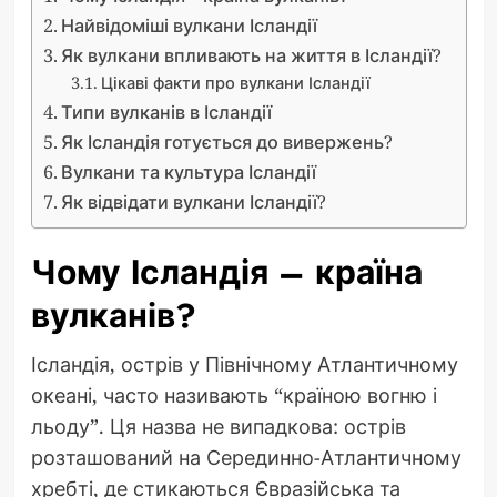
Найвідоміші вулкани Ісландії
Як вулкани впливають на життя в Ісландії?
Цікаві факти про вулкани Ісландії
Типи вулканів в Ісландії
Як Ісландія готується до вивержень?
Вулкани та культура Ісландії
Як відвідати вулкани Ісландії?
Чому Ісландія – країна
вулканів?
Ісландія, острів у Північному Атлантичному
океані, часто називають “країною вогню і
льоду”. Ця назва не випадкова: острів
розташований на Серединно-Атлантичному
хребті, де стикаються Євразійська та