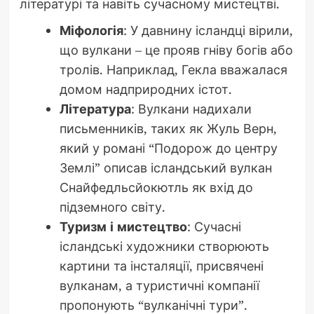
літературі та навіть сучасному мистецтві.
Міфологія
: У давнину ісландці вірили,
що вулкани – це прояв гніву богів або
тролів. Наприклад, Гекла вважалася
домом надприродних істот.
Література
: Вулкани надихали
письменників, таких як Жуль Верн,
який у романі “Подорож до центру
Землі” описав ісландський вулкан
Снайфедльсйокютль як вхід до
підземного світу.
Туризм і мистецтво
: Сучасні
ісландські художники створюють
картини та інсталяції, присвячені
вулканам, а туристичні компанії
пропонують “вулканічні тури”.