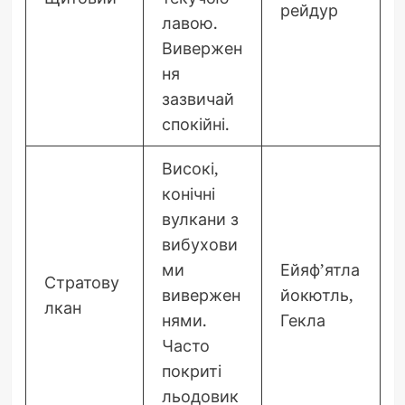
рейдур
лавою.
Вивержен
ня
зазвичай
спокійні.
Високі,
конічні
вулкани з
вибухови
ми
Ейяф’ятла
Стратову
вивержен
йокютль,
лкан
нями.
Гекла
Часто
покриті
льодовик