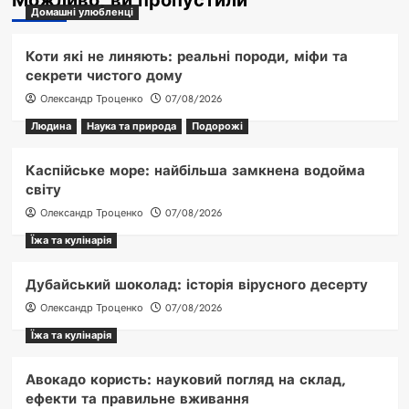
Можливо, ви пропустили
Домашні улюбленці
Коти які не линяють: реальні породи, міфи та
секрети чистого дому
Олександр Троценко
07/08/2026
Людина
Наука та природа
Подорожі
Каспійське море: найбільша замкнена водойма
світу
Олександр Троценко
07/08/2026
Їжа та кулінарія
Дубайський шоколад: історія вірусного десерту
Олександр Троценко
07/08/2026
Їжа та кулінарія
Авокадо користь: науковий погляд на склад,
ефекти та правильне вживання