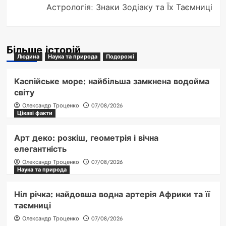
Астрологія: Знаки Зодіаку та Їх Таємниці
Більше історій
Людина
Наука та природа
Подорожі
Каспійське море: найбільша замкнена водойма
світу
Олександр Троценко
07/08/2026
Цікаві факти
Арт деко: розкіш, геометрія і вічна
елегантність
Олександр Троценко
07/08/2026
Наука та природа
Ніл річка: найдовша водна артерія Африки та її
таємниці
Олександр Троценко
07/08/2026