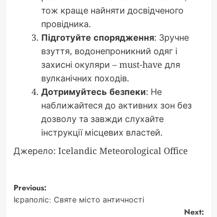
тож краще найняти досвідченого
провідника.
Підготуйте спорядження
: Зручне
взуття, водонепроникний одяг і
захисні окуляри – must-have для
вулканічних походів.
Дотримуйтесь безпеки
: Не
наближайтеся до активних зон без
дозволу та завжди слухайте
інструкції місцевих властей.
Джерело: Icelandic Meteorological Office
Post
Previous:
Ієраполіс: Святе місто античності
navigation
Next: