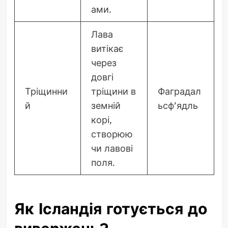
ами.
Лава
витікає
через
довгі
Тріщинни
тріщини в
Фаградал
й
земній
ьсф’ядль
корі,
створюю
чи лавові
поля.
Як Ісландія готується до