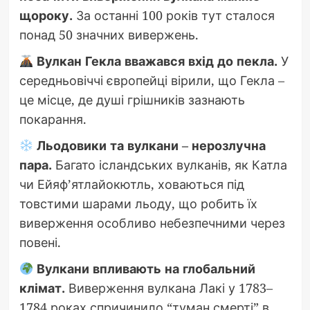
щороку.
За останні 100 років тут сталося
понад 50 значних вивержень.
Вулкан Гекла вважався вхід до пекла.
У
середньовіччі європейці вірили, що Гекла –
це місце, де душі грішників зазнають
покарання.
Льодовики та вулкани – нерозлучна
пара.
Багато ісландських вулканів, як Катла
чи Ейяф’ятлайокютль, ховаються під
товстими шарами льоду, що робить їх
виверження особливо небезпечними через
повені.
Вулкани впливають на глобальний
клімат.
Виверження вулкана Лакі у 1783–
1784 роках спричинило “туман смерті” в