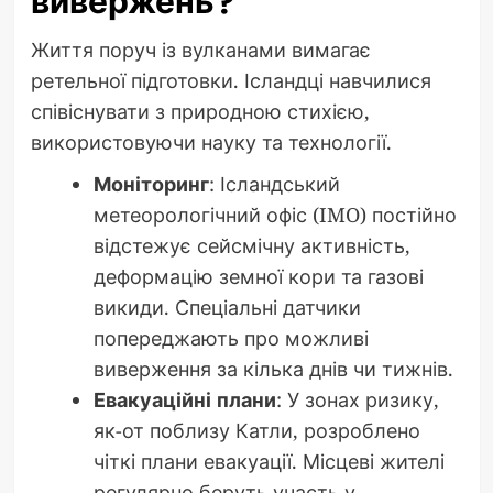
вивержень?
Життя поруч із вулканами вимагає
ретельної підготовки. Ісландці навчилися
співіснувати з природною стихією,
використовуючи науку та технології.
Моніторинг
: Ісландський
метеорологічний офіс (IMO) постійно
відстежує сейсмічну активність,
деформацію земної кори та газові
викиди. Спеціальні датчики
попереджають про можливі
виверження за кілька днів чи тижнів.
Евакуаційні плани
: У зонах ризику,
як-от поблизу Катли, розроблено
чіткі плани евакуації. Місцеві жителі
регулярно беруть участь у