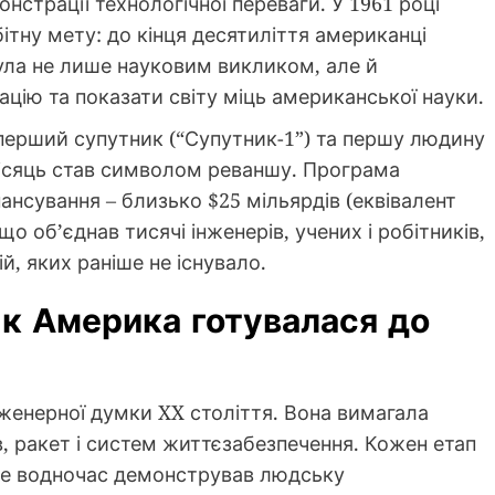
онстрації технологічної переваги. У 1961 році
тну мету: до кінця десятиліття американці
ула не лише науковим викликом, але й
цію та показати світу міць американської науки.
ерший супутник (“Супутник-1”) та першу людину
Місяць став символом реваншу. Програма
нсування – близько $25 мільярдів (еквівалент
що об’єднав тисячі інженерів, учених і робітників,
й, яких раніше не існувало.
к Америка готувалася до
енерної думки XX століття. Вона вимагала
в, ракет і систем життєзабезпечення. Кожен етап
ле водночас демонстрував людську