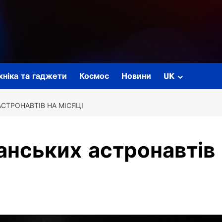
ехніка та гаджети
Космос
Новини
UK
СТРОНАВТІВ НА МІСЯЦІ
анських астронавтів