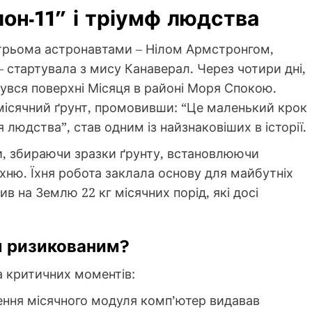
он-11” і тріумф людства
з трьома астронавтами – Нілом Армстронгом,
 стартувала з мису Канаверал. Через чотири дні,
увся поверхні Місяця в районі Моря Спокою.
місячний ґрунт, промовивши: “Це маленький крок
 людства”, став одним із найзнаковіших в історії.
ни, збираючи зразки ґрунту, встановлюючи
хню. Їхня робота заклала основу для майбутніх
в на Землю 22 кг місячних порід, які досі
м ризикованим?
а критичних моментів:
ження місячного модуля комп’ютер видавав