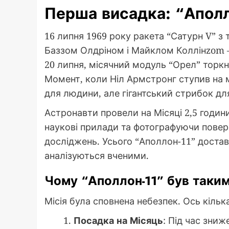
Перша висадка: “Аполл
16 липня 1969 року ракета “Сатурн V” 
Баззом Олдріном і Майклом Коллінzom –
20 липня, місячний модуль “Орел” торкн
Момент, коли Ніл Армстронг ступив на 
для людини, але гігантський стрибок для
Астронавти провели на Місяці 2,5 годи
наукові прилади та фотографуючи повер
досліджень. Усього “Аполлон-11” достави
аналізуються вченими.
Чому “Аполлон-11” був таки
Місія була сповнена небезпек. Ось кільк
Посадка на Місяць
: Під час зни