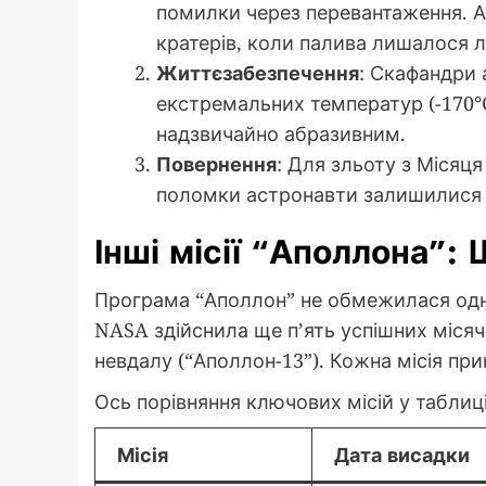
помилки через перевантаження. 
кратерів, коли палива лишалося л
Життєзабезпечення
: Скафандри 
екстремальних температур (-170°C у
надзвичайно абразивним.
Повернення
: Для зльоту з Місяц
поломки астронавти залишилися б 
Інші місії “Аполлона”:
Програма “Аполлон” не обмежилася одні
NASA здійснила ще п’ять успішних місячних
невдалу (“Аполлон-13”). Кожна місія при
Ось порівняння ключових місій у таблиці
Місія
Дата висадки