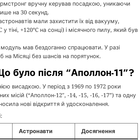
Армстронг вручну керував посадкою, уникаючи
ише на 30 секунд.
астронавтів мали захистити їх від вакууму,
 тіні, +120°C на сонці) і місячного пилу, який був
я модуль мав бездоганно спрацювати. У разі
на Місяці без шансів на порятунок.
 Що було після “Аполлон-11”?
єю висадкою. У період з 1969 по 1972 роки
 місій (“Аполлон-12″, -14, -15, -16, -17”) та одну
носила нові відкриття й удосконалення.
:
Астронавти
Досягнення