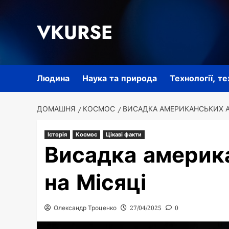
Перейти
до
VKURSE
вмісту
Людина
Наука та природа
Технології, т
ДОМАШНЯ
КОСМОС
ВИСАДКА АМЕРИКАНСЬКИХ А
Історія
Космос
Цікаві факти
Висадка америк
на Місяці
Олександр Троценко
27/04/2025
0