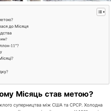
 метою?
лася до Місяця
юдства
ним?
оллон-11”?
у
Місяці?
адку?
Чому Місяць став метою?
еклого суперництва між США та СРСР. Холодна