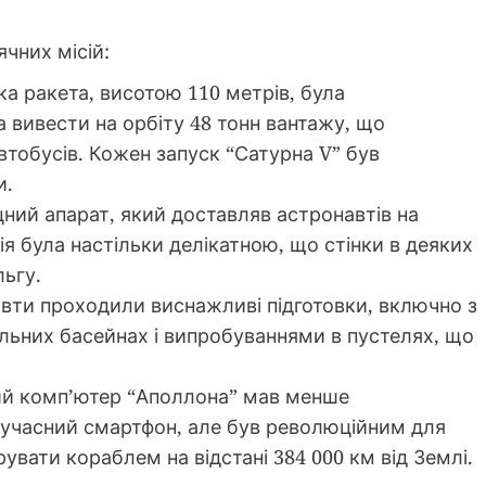
чних місій:
ка ракета, висотою 110 метрів, була
а вивести на орбіту 48 тонн вантажу, що
втобусів. Кожен запуск “Сатурна V” був
и.
іцний апарат, який доставляв астронавтів на
я була настільки делікатною, що стінки в деяких
ьгу.
авти проходили виснажливі підготовки, включно з
льних басейнах і випробуваннями в пустелях, що
ий комп’ютер “Аполлона” мав менше
сучасний смартфон, але був революційним для
рувати кораблем на відстані 384 000 км від Землі.