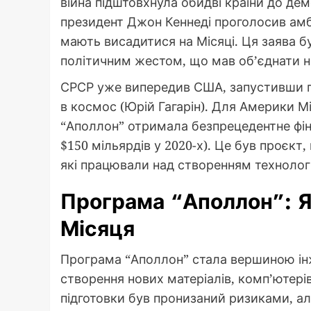
війна підштовхнула обидві країни до дем
президент Джон Кеннеді проголосив амбі
мають висадитися на Місяці. Ця заява б
політичним жестом, що мав об’єднати на
СРСР уже випередив США, запустивши п
в космос (Юрій Гагарін). Для Америки 
“Аполлон” отримала безпрецедентне фіна
$150 мільярдів у 2020-х). Це був проєкт, 
які працювали над створенням технологі
Програма “Аполлон”: Я
Місяця
Програма “Аполлон” стала вершиною інж
створення нових матеріалів, комп’ютері
підготовки був пронизаний ризиками, а