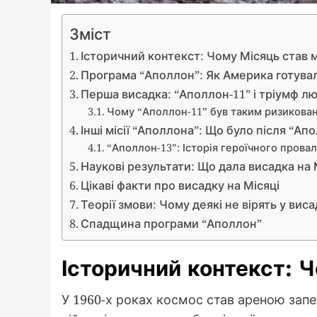
Зміст
Історичний контекст: Чому Місяць став
Програма “Аполлон”: Як Америка готува
Перша висадка: “Аполлон-11” і тріумф л
Чому “Аполлон-11” був таким ризикова
Інші місії “Аполлона”: Що було після “Ап
“Аполлон-13”: Історія героїчного провал
Наукові результати: Що дала висадка на 
Цікаві факти про висадку на Місяці
Теорії змови: Чому деякі не вірять у вис
Спадщина програми “Аполлон”
Історичний контекст: 
У 1960-х роках космос став ареною зап