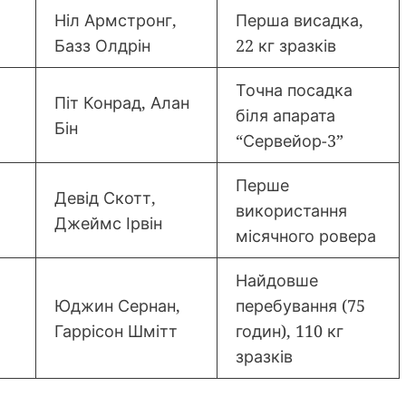
Ніл Армстронг,
Перша висадка,
Базз Олдрін
22 кг зразків
Точна посадка
Піт Конрад, Алан
біля апарата
Бін
“Сервейор-3”
Перше
Девід Скотт,
використання
Джеймс Ірвін
місячного ровера
Найдовше
Юджин Сернан,
перебування (75
Гаррісон Шмітт
годин), 110 кг
зразків