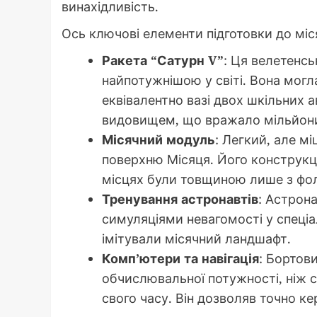
винахідливість.
Ось ключові елементи підготовки до міся
Ракета “Сатурн V”
: Ця велетенсь
найпотужнішою у світі. Вона могл
еквівалентно вазі двох шкільних а
видовищем, що вражало мільйон
Місячний модуль
: Легкий, але м
поверхню Місяця. Його конструкці
місцях були товщиною лише з фол
Тренування астронавтів
: Астрон
симуляціями невагомості у спеціа
імітували місячний ландшафт.
Комп’ютери та навігація
: Бортов
обчислювальної потужності, ніж 
свого часу. Він дозволяв точно ке