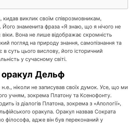
н, кидав виклик своїм співрозмовникам,
 Його знаменита фраза «Я знаю, що я нічого не
 віки. Вона не лише відображає скромність
кий погляд на природу знання, самопізнання та
є в суть цього вислову, його історичний
льність у сучасному світі.
і оракул Дельф
н.е., ніколи не записував своїх думок. Усе, що ми
ого учням, зокрема Платону та Ксенофонту.
дить із діалогів Платона, зокрема з «Апології»,
льфійського оракула. Оракул назвав Сократа
 філософа, адже він був переконаний у