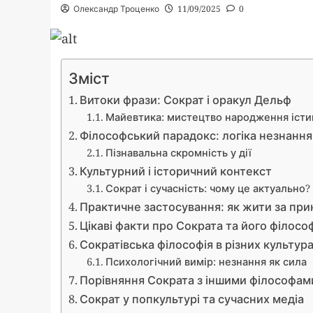
Олександр Троценко
11/09/2025
0
Зміст
Витоки фрази: Сократ і оракул Дельф
Майевтика: мистецтво народження істи
Філософський парадокс: логіка незнання
Пізнавальна скромність у дії
Культурний і історичний контекст
Сократ і сучасність: чому це актуально?
Практичне застосування: як жити за пр
Цікаві факти про Сократа та його філосо
Сократівська філософія в різних культур
Психологічний вимір: незнання як сила
Порівняння Сократа з іншими філософам
Сократ у попкультурі та сучасних медіа