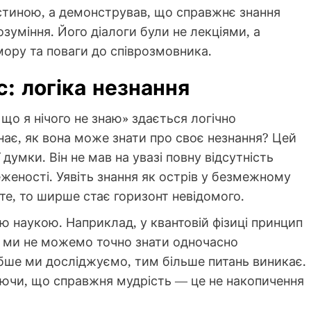
стиною, а демонстрував, що справжнє знання
зуміння. Його діалоги були не лекціями, а
мору та поваги до співрозмовника.
: логіка незнання
що я нічого не знаю» здається логічно
ає, як вона може знати про своє незнання? Цей
умки. Він не мав на увазі повну відсутність
еженості. Уявіть знання як острів у безмежному
єте, то ширше стає горизонт невідомого.
 наукою. Наприклад, у квантовій фізиці принцип
о ми не можемо точно знати одночасно
бше ми досліджуємо, тим більше питань виникає.
уючи, що справжня мудрість — це не накопичення