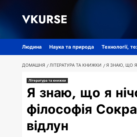
Перейти
до
VKURSE
вмісту
Людина
Наука та природа
Технології, т
ДОМАШНЯ
ЛІТЕРАТУРА ТА КНИЖКИ
Я ЗНАЮ, ЩО Я
Література та книжки
Я знаю, що я ніч
філософія Сократ
відлун