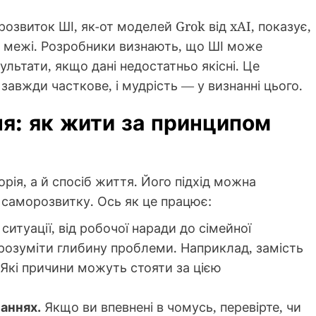
озвиток ШІ, як-от моделей Grok від xAI, показує,
ь межі. Розробники визнають, що ШІ може
льтати, якщо дані недостатньо якісні. Це
 завжди часткове, і мудрість — у визнанні цього.
я: як жити за принципом
рія, а й спосіб життя. Його підхід можна
 і саморозвитку. Ось як це працює:
 ситуації, від робочої наради до сімейної
зрозуміти глибину проблеми. Наприклад, замість
«Які причини можуть стояти за цією
аннях.
Якщо ви впевнені в чомусь, перевірте, чи