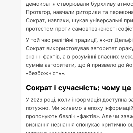
демократія створювали бурхливу атмосф
Протагор, навчали риторики та перекона
Сократ, навпаки, шукав універсальні при
протестом проти самовпевненості софісті
У той час релігійні традиції, як-от Дель
Сократ використовував авторитет ораку
знанні фактів, а в розумінні власних меж
сумнів авторитети, що й призвело до йо
«безбожність».
Сократ і сучасність: чому ц
У 2025 році, коли інформація доступна з
потужно. Ми живемо в епоху інформацій
пропонують безліч «фактів». Але чи зав
визнання незнання спонукає критично о
уникати поспішних висновків.