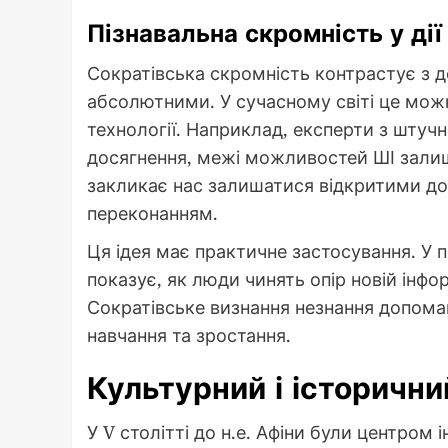
Пізнавальна скромність у дії
Сократівська скромність контрастує з 
абсолютними. У сучасному світі це можн
технології. Наприклад, експерти з штучн
досягнення, межі можливостей ШІ залиш
закликає нас залишатися відкритими до
переконанням.
Ця ідея має практичне застосування. У п
показує, як люди чинять опір новій інфо
Сократівське визнання незнання допома
навчання та зростання.
Культурний і історични
У V столітті до н.е. Афіни були центром 