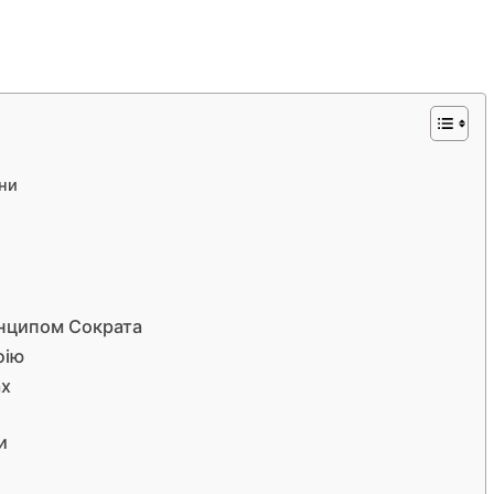
ни
инципом Сократа
фію
ах
и