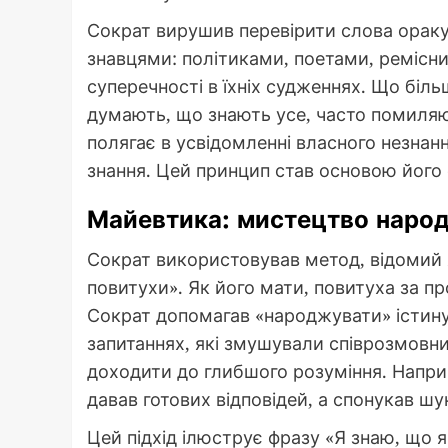
Сократ вирушив перевірити слова ораку
знавцями: політиками, поетами, ремісни
суперечності в їхніх судженнях. Що біль
думають, що знають усе, часто помиляю
полягає в усвідомленні власного незнання,
знання. Цей принцип став основою його 
Майевтика: мистецтво народ
Сократ використовував метод, відомий
повитухи». Як його мати, повитуха за п
Сократ допомагав «народжувати» істину 
запитаннях, які змушували співрозмовни
доходити до глибшого розуміння. Наприк
давав готових відповідей, а спонукав шу
Цей підхід ілюструє фразу «Я знаю, що я