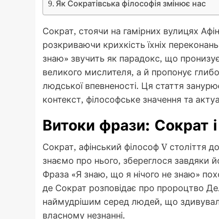
Як Сократівська філософія змінює нас
Сократ, стоячи на гамірних вулицях Афі
розкриваючи крихкість їхніх переконань.
знаю» звучить як парадокс, що пронизує
великого мислителя, а й пропонує глибо
людської впевненості. Ця стаття занурю
контекст, філософське значення та актуа
Витоки фрази: Сократ 
Сократ, афінський філософ V століття до 
знаємо про нього, збереглося завдяки й
Фраза «Я знаю, що я нічого не знаю» похо
де Сократ розповідає про пророцтво Де
наймудрішим серед людей, що здивувало
власному незнанні.