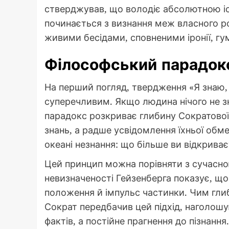
стверджував, що володіє абсолютною і
починається з визнання меж власного ро
живими бесідами, сповненими іронії, гу
Філософський парадокс
На перший погляд, твердження «Я знаю, 
суперечливим. Якщо людина нічого не зн
парадокс розкриває глибину Сократової д
знань, а радше усвідомлення їхньої обм
океані незнання: що більше ви відкрива
Цей принцип можна порівняти з сучасною
невизначеності Гейзенберга показує, щ
положення й імпульс частинки. Чим гли
Сократ передбачив цей підхід, наголош
фактів, а постійне прагнення до пізнання.