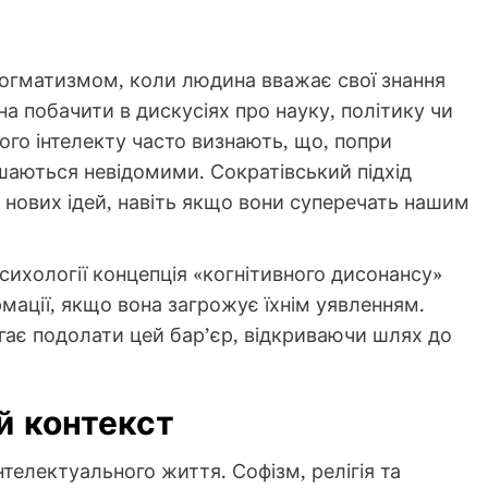
догматизмом, коли людина вважає свої знання
а побачити в дискусіях про науку, політику чи
ого інтелекту часто визнають, що, попри
аються невідомими. Сократівський підхід
 нових ідей, навіть якщо вони суперечать нашим
сихології концепція «когнітивного дисонансу»
рмації, якщо вона загрожує їхнім уявленням.
гає подолати цей бар’єр, відкриваючи шлях до
й контекст
інтелектуального життя. Софізм, релігія та