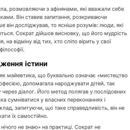
ла, розмовляючи з афінянами, які вважали себе
ками. Він ставив запитання, розкриваючи
ше він досліджував, то ясніше розумів: люди, які
ться. Сократ дійшов висновку, що його мудрість
 на відміну від тих, хто сліпо вірить у свої
філософії.
ження істини
 як майевтика, що буквально означає «мистецтво
рофесією, допомагала народжувати дітей, так
через діалог. Його метод полягав у послідовних
ка сумніватися у власних переконаннях і
лад, запитуючи, що таке справедливість, він не
кати їх самостійно.
 нічого не знаю» на практиці. Сократ не