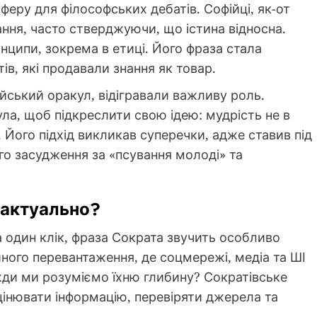
еру для філософських дебатів. Софійці, як-от
ння, часто стверджуючи, що істина відносна.
нципи, зокрема в етиці. Його фраза стала
в, які продавали знання як товар.
фійський оракул, відігравали важливу роль.
ла, щоб підкреслити свою ідею: мудрість не в
. Його підхід викликав суперечки, адже ставив під
го засудження за «псування молоді» та
е актуально?
а один клік, фраза Сократа звучить особливо
ного перевантаження, де соцмережі, медіа та ШІ
жди ми розуміємо їхню глибину? Сократівське
цінювати інформацію, перевіряти джерела та