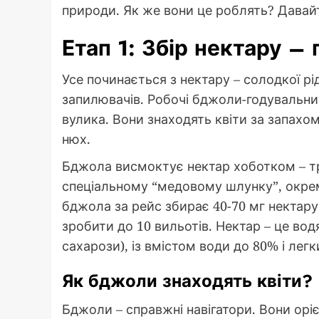
природи. Як же вони це роблять? Давай
Етап 1: Збір нектару –
Усе починається з нектару – солодкої рі
запилювачів. Робочі бджоли-годувальни
вулика. Вони знаходять квіти за запахом
нюх.
Бджола висмоктує нектар хоботком – тр
спеціальному “медовому шлунку”, окрем
бджола за рейс збирає 40-70 мг нектару
зробити до 10 вильотів. Нектар – це вод
сахарози), із вмістом води до 80% і лег
Як бджоли знаходять квіти?
Бджоли – справжні навігатори. Вони орі