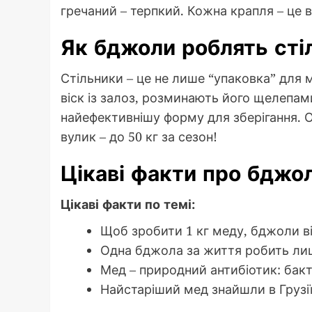
гречаний – терпкий. Кожна крапля – це ві
Як бджоли роблять сті
Стільники – це не лише “упаковка” для
віск із залоз, розминають його щелепа
найефективнішу форму для зберігання. О
вулик – до 50 кг за сезон!
Цікаві факти про бджо
Цікаві факти по темі:
Щоб зробити 1 кг меду, бджоли ві
Одна бджола за життя робить лиш
Мед – природний антибіотик: бакт
Найстаріший мед знайшли в Грузії –