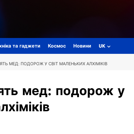
ехніка та гаджети
Космос
Новини
UK
ТЬ МЕД: ПОДОРОЖ У СВІТ МАЛЕНЬКИХ АЛХІМІКІВ
ять мед: подорож у
лхіміків