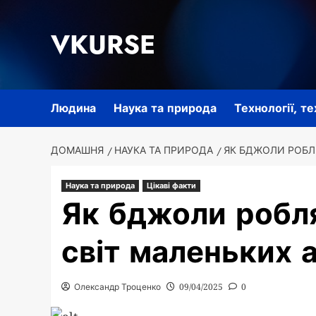
Перейти
до
VKURSE
вмісту
Людина
Наука та природа
Технології, т
ДОМАШНЯ
НАУКА ТА ПРИРОДА
ЯК БДЖОЛИ РОБЛЯ
Наука та природа
Цікаві факти
Як бджоли робл
світ маленьких а
Олександр Троценко
09/04/2025
0