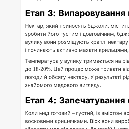
Етап 3: Випаровування
Нектар, який приносять бджоли, містить
зробити його густим і довговічним, бдж
вулику вони розміщують краплі нектару 
і починають активно махати крильцями,
Температура у вулику тримається на рівн
до 18-20%. Цей процес може тривати від 
погоди й обсягу нектару. У результаті р
знайомого медового вигляду.
Етап 4: Запечатування 
Коли мед готовий – густий, із вмістом 
восковими кришечками. Віск вони виробляю