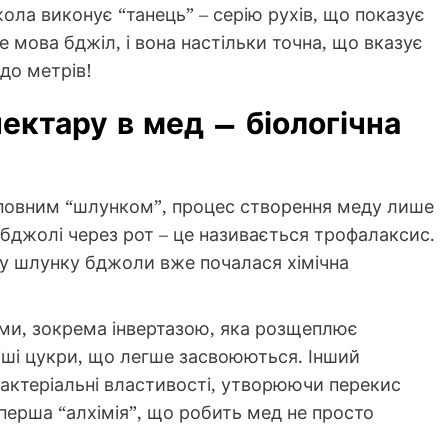
ла виконує “танець” – серію рухів, що показує
е мова бджіл, і вона настільки точна, що вказує
 до метрів!
ектару в мед – біологічна
 повним “шлунком”, процес створення меду лише
 бджолі через рот – це називається трофалаксис.
му шлунку бджоли вже почалася хімічна
ми, зокрема інвертазою, яка розщеплює
іші цукри, що легше засвоюються. Інший
актеріальні властивості, утворюючи перекис
перша “алхімія”, що робить мед не просто