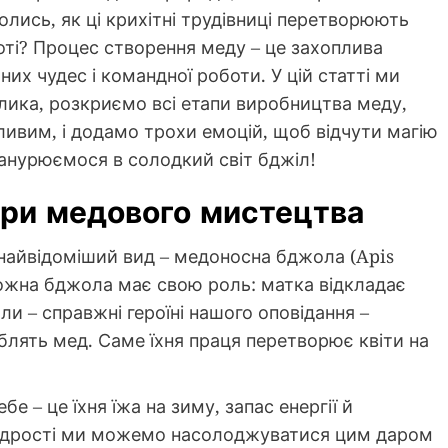
лись, як ці крихітні трудівниці перетворюють
роті? Процес створення меду – це захоплива
чних чудес і командної роботи. У цій статті ми
ика, розкриємо всі етапи виробництва меду,
ливим, і додамо трохи емоцій, щоб відчути магію
 занурюємося в солодкий світ бджіл!
три медового мистецтва
 найвідоміший вид – медоносна бджола (Apis
 кожна бджола має свою роль: матка відкладає
ли – справжні героїні нашого оповідання –
блять мед. Саме їхня праця перетворює квіти на
е – це їхня їжа на зиму, запас енергії й
щедрості ми можемо насолоджуватися цим даром