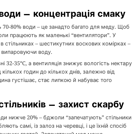
 води – концентрація смаку
 70-80% води – це занадто багато для меду. Щоб
оли працюють як маленькі “вентилятори”. У
в стільниках – шестикутних воскових комірках –
 випаровуючи воду.
і 32-35°C, а вентиляція знижує вологість нектару
кількох годин до кількох днів, залежно від
ідина густішає, стає липкою й набуває того
стільників – захист скарбу
води нижче 20% – бджоли “запечатують” стільники
ть самі, із залоз на черевці, і це їхній спосіб