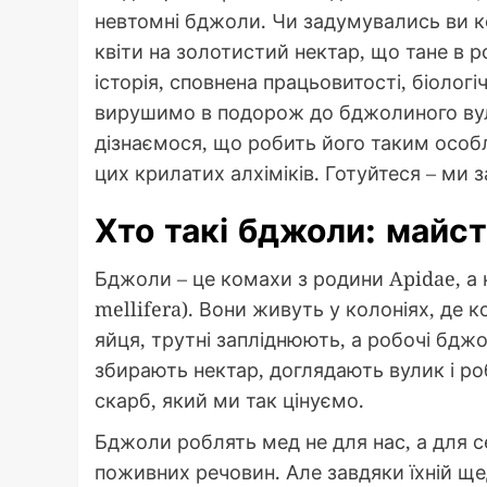
невтомні бджоли. Чи задумувались ви ко
квіти на золотистий нектар, що тане в 
історія, сповнена працьовитості, біологі
вирушимо в подорож до бджолиного вул
дізнаємося, що робить його таким особ
цих крилатих алхіміків. Готуйтеся – ми
Хто такі бджоли: майс
Бджоли – це комахи з родини Apidae, а
mellifera). Вони живуть у колоніях, де
яйця, трутні запліднюють, а робочі бджо
збирають нектар, доглядають вулик і ро
скарб, який ми так цінуємо.
Бджоли роблять мед не для нас, а для себ
поживних речовин. Але завдяки їхній 