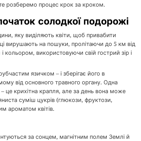
те розберемо процес крок за кроком.
 початок солодкої подорожі
дини, яку виділяють квіти, щоб привабити
ці вирушають на пошуки, пролітаючи до 5 км від
 і кольором, використовуючи свій гострий зір і
убчастим язичком – і зберігає його в
ому від основного травного органу. Одна
 – це крихітна крапля, але за день вона може
яниста суміш цукрів (глюкози, фруктози,
ким ароматом квітів.
єнтуються за сонцем, магнітним полем Землі й