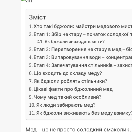
Зміст
Хто такі бджоли: майстри медового мис
Етап 1: Збір нектару – початок солодкої
Як бджоли знаходять квіти?
Етап 2: Перетворення нектару в мед – біо
Етап 3: Випаровування води – концентра
Етап 4: Запечатування стільників – захис
Що входить до складу меду?
Як бджоли роблять стільники?
Цікаві факти про бджолиний мед
Чому мед такий особливий?
Як люди забирають мед?
Як бджоли виживають без меду взимку
Мед – це не просто солодкий смаколик,