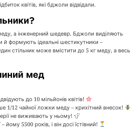
дбиток квітів, які бджоли відвідали.
льники?
 меду, а інженерний шедевр. Бджоли виділяють
ми й формують ідеальні шестикутники –
дин стільник може вмістити до 5 кг меду, а весь
линий мед
двідують до 10 мільйонів квітів!
е 1/12 чайної ложки меду – крихітний внесок!
ерії не виживають у ньому!
 йому 5500 років, і він досі їстівний!