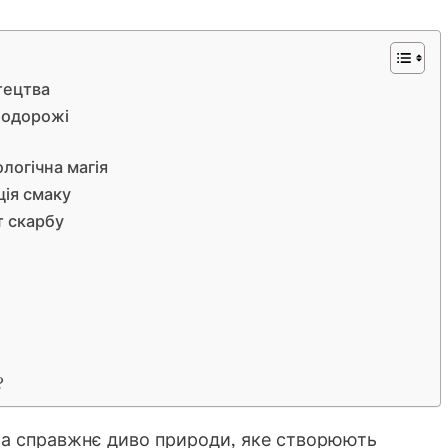
тецтва
 подорожі
логічна магія
ція смаку
т скарбу
?
 а справжнє диво природи, яке створюють