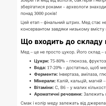
зберегти мед від вологи, бактерій і не
зберігатися роками – археологи знаходи
понад 3000 років!
Цей етап – фінальний штрих. Мед стає н
консервантом завдяки низькому вмісту 
Що входить до складу
Мед – це не просто цукор. Його склад –
Цукри:
75-80% – глюкоза, фруктоз
Вода:
17-20% – достатньо, щоб мед
Ферменти:
Інвертаза, амілаза, гл
Мінерали:
Калій, кальцій, магній –
Вітаміни:
С, В6 – у малих кількост
Ароматичні речовини:
Залежить ві
Смак і колір меду залежать від джерела 