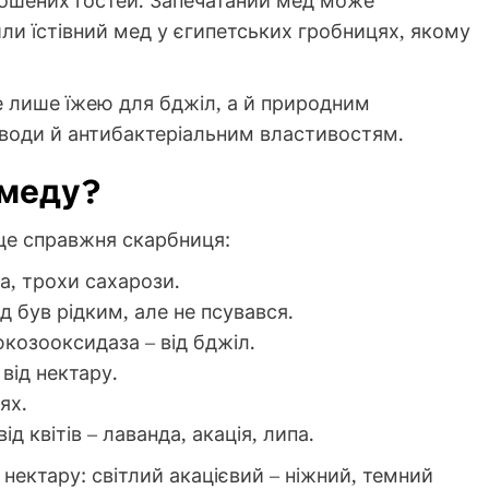
прошених гостей. Запечатаний мед може
ли їстівний мед у єгипетських гробницях, якому
е лише їжею для бджіл, а й природним
води й антибактеріальним властивостям.
 меду?
 це справжня скарбниця:
а, трохи сахарози.
 був рідким, але не псувався.
юкозооксидаза – від бджіл.
 від нектару.
ях.
д квітів – лаванда, акація, липа.
нектару: світлий акацієвий – ніжний, темний