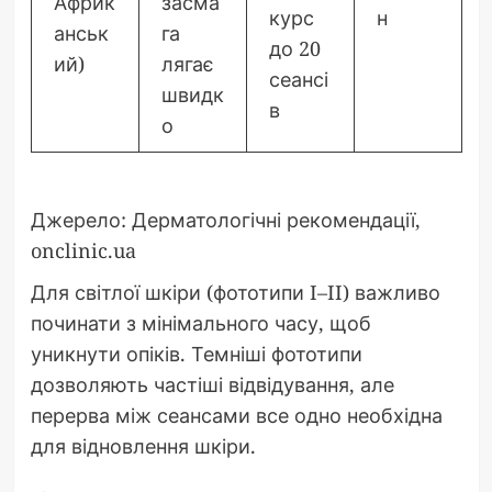
Африк
засма
курс
н
анськ
га
до 20
ий)
лягає
сеансі
швидк
в
о
Джерело: Дерматологічні рекомендації,
onclinic.ua
Для світлої шкіри (фототипи I–II) важливо
починати з мінімального часу, щоб
уникнути опіків. Темніші фототипи
дозволяють частіші відвідування, але
перерва між сеансами все одно необхідна
для відновлення шкіри.