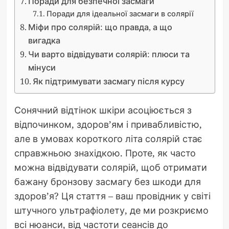
Поради для безпечної засмаги
Поради для ідеальної засмаги в солярії
Міфи про солярій: що правда, а що
вигадка
Чи варто відвідувати солярій: плюси та
мінуси
Як підтримувати засмагу після курсу
Сонячний відтінок шкіри асоціюється з
відпочинком, здоров’ям і привабливістю,
але в умовах короткого літа солярій стає
справжньою знахідкою. Проте, як часто
можна відвідувати солярій, щоб отримати
бажану бронзову засмагу без шкоди для
здоров’я? Ця стаття – ваш провідник у світі
штучного ультрафіолету, де ми розкриємо
всі нюанси, від частоти сеансів до