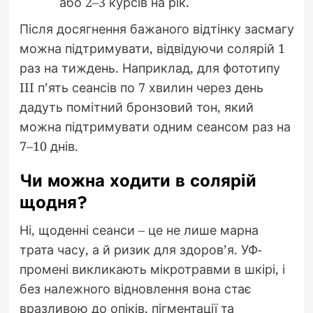
або 2–3 курсів на рік.
Після досягнення бажаного відтінку засмагу
можна підтримувати, відвідуючи солярій 1
раз на тиждень. Наприклад, для фототипу
III п’ять сеансів по 7 хвилин через день
дадуть помітний бронзовий тон, який
можна підтримувати одним сеансом раз на
7–10 днів.
Чи можна ходити в солярій
щодня?
Ні, щоденні сеанси – це не лише марна
трата часу, а й ризик для здоров’я. УФ-
промені викликають мікротравми в шкірі, і
без належного відновлення вона стає
вразливою до опіків, пігментації та