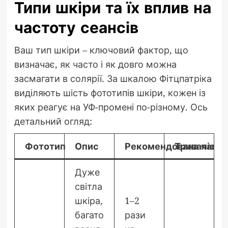
Типи шкіри та їх вплив на
частоту сеансів
Ваш тип шкіри – ключовий фактор, що
визначає, як часто і як довго можна
засмагати в солярії. За шкалою Фітцпатріка
виділяють шість фототипів шкіри, кожен із
яких реагує на УФ-промені по-різному. Ось
детальний огляд:
Фототип
Опис
Рекомендована часто
Тривалість
Дуже
світла
шкіра,
1–2
багато
рази