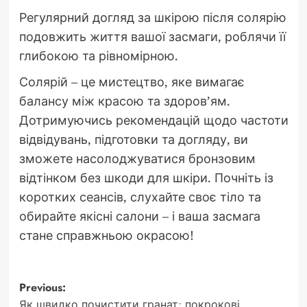
Регулярний догляд за шкірою після солярію
подовжить життя вашої засмаги, роблячи її
глибокою та рівномірною.
Солярій – це мистецтво, яке вимагає
балансу між красою та здоров’ям.
Дотримуючись рекомендацій щодо частоти
відвідувань, підготовки та догляду, ви
зможете насолоджуватися бронзовим
відтінком без шкоди для шкіри. Почніть із
коротких сеансів, слухайте своє тіло та
обирайте якісні салони – і ваша засмага
стане справжньою окрасою!
Post
Previous:
Як швидко почистити гранат: покрокові