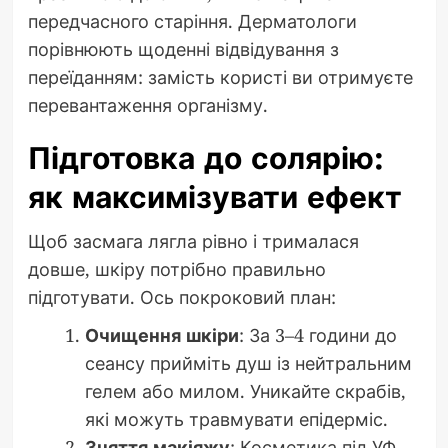
передчасного старіння. Дерматологи
порівнюють щоденні відвідування з
переїданням: замість користі ви отримуєте
перевантаження організму.
Підготовка до солярію:
як максимізувати ефект
Щоб засмага лягла рівно і трималася
довше, шкіру потрібно правильно
підготувати. Ось покроковий план:
Очищення шкіри
: За 3–4 години до
сеансу прийміть душ із нейтральним
гелем або милом. Уникайте скрабів,
які можуть травмувати епідерміс.
Зняття макіяжу
: Косметика під УФ-