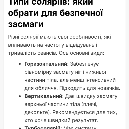
Типи соляріїв: який
обрати для безпечної
засмаги
Різні солярії мають свої особливості, які
впливають на частоту відвідувань і
тривалість сеансів. Ось основні види:
Горизонтальний
: Забезпечує
рівномірну засмагу ніг і нижньої
частини тіла, але менш інтенсивний
для обличчя. Підходить для новачків.
Вертикальний
: Дає швидку засмагу
верхньої частини тіла (плечі,
декольте). Рекомендується для тих,
хто хоче швидкий результат.
Турбосолярій
: Має систему