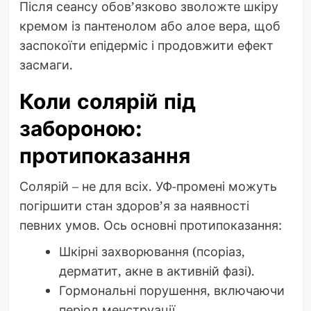
Після сеансу обов’язково зволожте шкіру
кремом із пантенолом або алое вера, щоб
заспокоїти епідерміс і продовжити ефект
засмаги.
Коли солярій під
забороною:
протипоказання
Солярій – не для всіх. УФ-промені можуть
погіршити стан здоров’я за наявності
певних умов. Ось основні протипоказання:
Шкірні захворювання (псоріаз,
дерматит, акне в активній фазі).
Гормональні порушення, включаючи
період менструації.