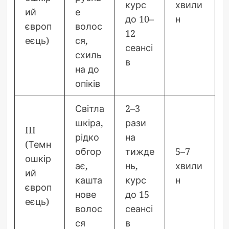
курс
хвили
ий
е
до 10–
н
європ
волос
12
еєць)
ся,
сеансі
схиль
в
на до
опіків
Світла
2–3
шкіра,
рази
III
рідко
на
(Темн
обгор
тижде
5–7
ошкір
ає,
нь,
хвили
ий
кашта
курс
н
європ
нове
до 15
еєць)
волос
сеансі
ся
в