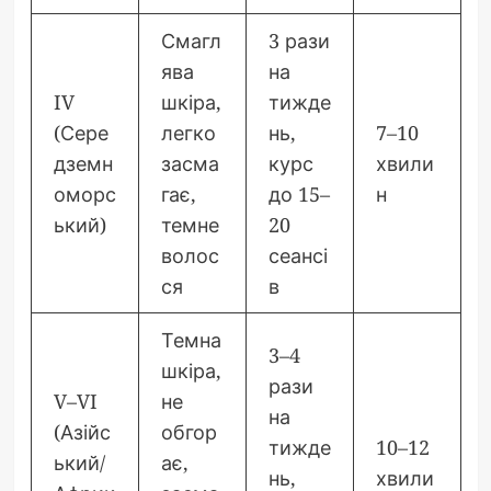
Смагл
3 рази
ява
на
IV
шкіра,
тижде
(Сере
легко
нь,
7–10
дземн
засма
курс
хвили
оморс
гає,
до 15–
н
ький)
темне
20
волос
сеансі
ся
в
Темна
3–4
шкіра,
рази
V–VI
не
на
(Азійс
обгор
тижде
10–12
ький/
ає,
нь,
хвили