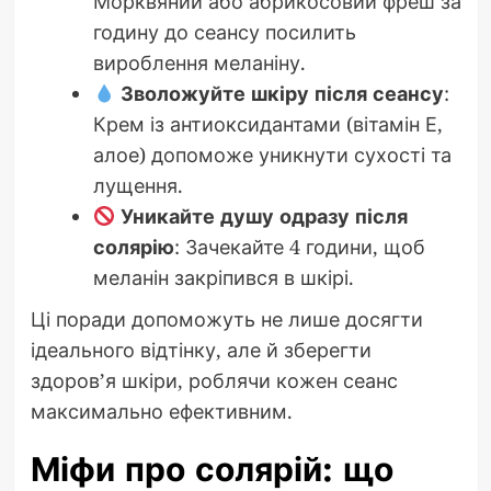
Морквяний або абрикосовий фреш за
годину до сеансу посилить
вироблення меланіну.
Зволожуйте шкіру після сеансу
:
Крем із антиоксидантами (вітамін Е,
алое) допоможе уникнути сухості та
лущення.
Уникайте душу одразу після
солярію
: Зачекайте 4 години, щоб
меланін закріпився в шкірі.
Ці поради допоможуть не лише досягти
ідеального відтінку, але й зберегти
здоров’я шкіри, роблячи кожен сеанс
максимально ефективним.
Міфи про солярій: що