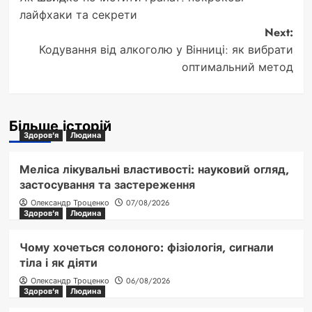
navigation
лайфхаки та секрети
Next:
Кодування від алкоголю у Вінниці: як вибрати
оптимальний метод
Більше історій
Здоров'я
Людина
Меліса лікувальні властивості: науковий огляд,
застосування та застереження
Олександр Троценко
07/08/2026
Здоров'я
Людина
Чому хочеться солоного: фізіологія, сигнали
тіла і як діяти
Олександр Троценко
06/08/2026
Здоров'я
Людина