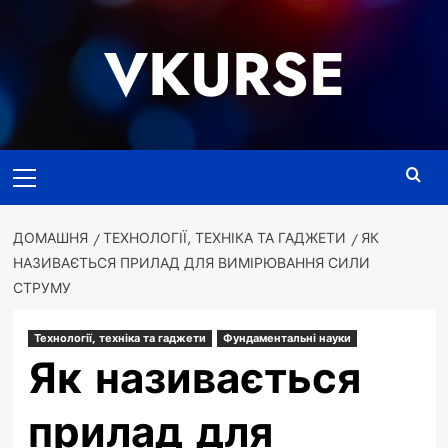
Перейти
до
VKURSE
вмісту
Основне
меню
ДОМАШНЯ
ТЕХНОЛОГІЇ, ТЕХНІКА ТА ГАДЖЕТИ
ЯК
НАЗИВАЄТЬСЯ ПРИЛАД ДЛЯ ВИМІРЮВАННЯ СИЛИ
СТРУМУ
Технології, техніка та гаджети
Фундаментальні науки
Як називається
прилад для