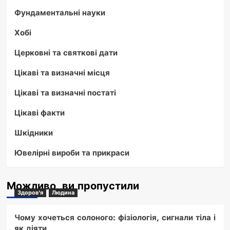
Фундаментальні науки
Хобі
Церковні та святкові дати
Цікаві та визначні місця
Цікаві та визначні постаті
Цікаві факти
Шкідники
Ювелірні вироби та прикраси
Можливо, ви пропустили
Здоров'я
Людина
Чому хочеться солоного: фізіологія, сигнали тіла і
як діяти