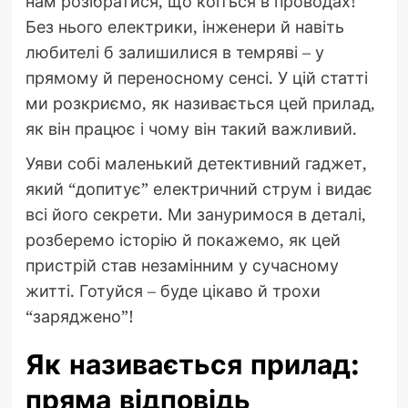
нам розібратися, що коїться в проводах!
Без нього електрики, інженери й навіть
любителі б залишилися в темряві – у
прямому й переносному сенсі. У цій статті
ми розкриємо, як називається цей прилад,
як він працює і чому він такий важливий.
Уяви собі маленький детективний гаджет,
який “допитує” електричний струм і видає
всі його секрети. Ми зануримося в деталі,
розберемо історію й покажемо, як цей
пристрій став незамінним у сучасному
житті. Готуйся – буде цікаво й трохи
“заряджено”!
Як називається прилад:
пряма відповідь