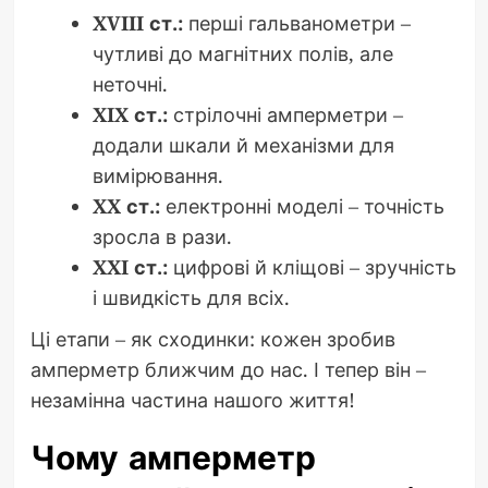
XVIII ст.:
перші гальванометри –
чутливі до магнітних полів, але
неточні.
XIX ст.:
стрілочні амперметри –
додали шкали й механізми для
вимірювання.
XX ст.:
електронні моделі – точність
зросла в рази.
XXI ст.:
цифрові й кліщові – зручність
і швидкість для всіх.
Ці етапи – як сходинки: кожен зробив
амперметр ближчим до нас. І тепер він –
незамінна частина нашого життя!
Чому амперметр