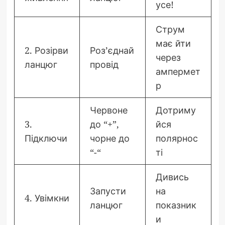
усе!
Струм
має йти
2. Розірви
Роз’єднай
через
ланцюг
провід
ампермет
р
Червоне
Дотриму
3.
до “+”,
йся
Підключи
чорне до
полярнос
“-“
ті
Дивись
Запусти
на
4. Увімкни
ланцюг
показник
и