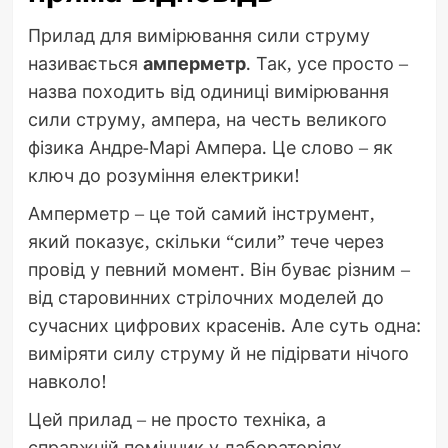
Прилад для вимірювання сили струму
називається
амперметр
. Так, усе просто –
назва походить від одиниці вимірювання
сили струму, ампера, на честь великого
фізика Андре-Марі Ампера. Це слово – як
ключ до розуміння електрики!
Амперметр – це той самий інструмент,
який показує, скільки “сили” тече через
провід у певний момент. Він буває різним –
від старовинних стрілочних моделей до
сучасних цифрових красенів. Але суть одна:
виміряти силу струму й не підірвати нічого
навколо!
Цей прилад – не просто техніка, а
справжній помічник у лабораторіях,