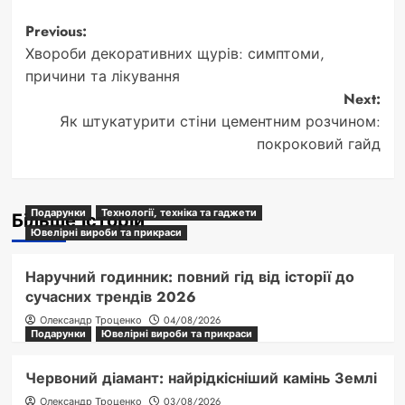
Post
Previous:
Хвороби декоративних щурів: симптоми,
navigation
причини та лікування
Next:
Як штукатурити стіни цементним розчином:
покроковий гайд
Подарунки
Технології, техніка та гаджети
Більше історій
Ювелірні вироби та прикраси
Наручний годинник: повний гід від історії до
сучасних трендів 2026
Олександр Троценко
04/08/2026
Подарунки
Ювелірні вироби та прикраси
Червоний діамант: найрідкісніший камінь Землі
Олександр Троценко
03/08/2026