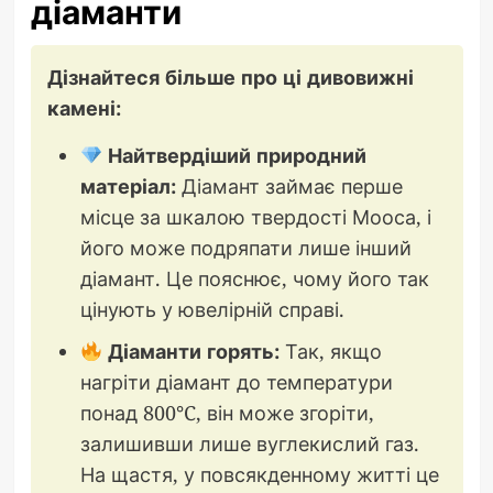
діаманти
Дізнайтеся більше про ці дивовижні
камені:
Найтвердіший природний
матеріал:
Діамант займає перше
місце за шкалою твердості Мооса, і
його може подряпати лише інший
діамант. Це пояснює, чому його так
цінують у ювелірній справі.
Діаманти горять:
Так, якщо
нагріти діамант до температури
понад 800°C, він може згоріти,
залишивши лише вуглекислий газ.
На щастя, у повсякденному житті це