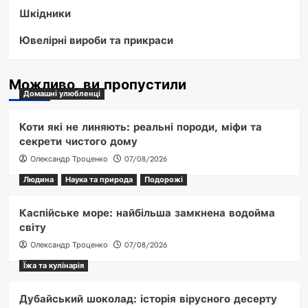
Шкідники
Ювелірні вироби та прикраси
Можливо, ви пропустили
Домашні улюбленці
Коти які не линяють: реальні породи, міфи та
секрети чистого дому
Олександр Троценко
07/08/2026
Людина
Наука та природа
Подорожі
Каспійське море: найбільша замкнена водойма
світу
Олександр Троценко
07/08/2026
Їжа та кулінарія
Дубайський шоколад: історія вірусного десерту