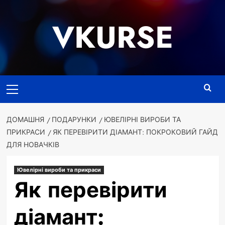
Перейти
до
VKURSE
вмісту
Основне
меню
ДОМАШНЯ
ПОДАРУНКИ
ЮВЕЛІРНІ ВИРОБИ ТА
ПРИКРАСИ
ЯК ПЕРЕВІРИТИ ДІАМАНТ: ПОКРОКОВИЙ ГАЙД
ДЛЯ НОВАЧКІВ
Ювелірні вироби та прикраси
Як перевірити
діамант: