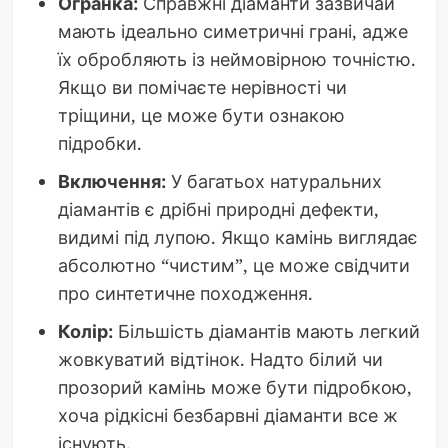
Огранка:
Справжні діаманти зазвичай
мають ідеально симетричні грані, адже
їх обробляють із неймовірною точністю.
Якщо ви помічаєте нерівності чи
тріщини, це може бути ознакою
підробки.
Включення:
У багатьох натуральних
діамантів є дрібні природні дефекти,
видимі під лупою. Якщо камінь виглядає
абсолютно “чистим”, це може свідчити
про синтетичне походження.
Колір:
Більшість діамантів мають легкий
жовкуватий відтінок. Надто білий чи
прозорий камінь може бути підробкою,
хоча рідкісні безбарвні діаманти все ж
існують.