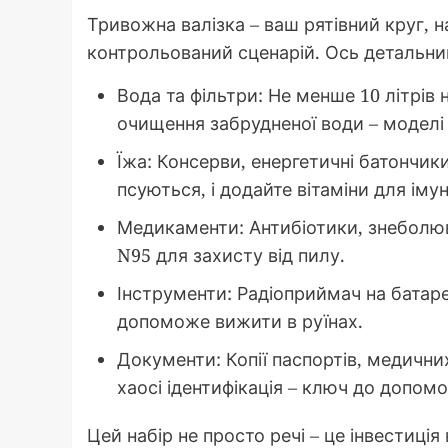
Тривожна валізка – ваш рятівний круг, 
контрольований сценарій. Ось детальний
Вода та фільтри: Не менше 10 літрів
очищення забрудненої води – моделі 
Їжа: Консерви, енергетичні батончик
псуються, і додайте вітаміни для імун
Медикаменти: Антибіотики, знеболюв
N95 для захисту від пилу.
Інструменти: Радіоприймач на батаре
допоможе вижити в руїнах.
Документи: Копії паспортів, медични
хаосі ідентифікація – ключ до допомо
Цей набір не просто речі – це інвестиці