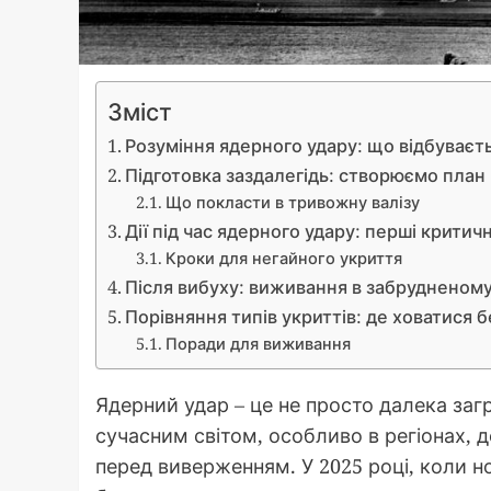
Зміст
Розуміння ядерного удару: що відбуваєт
Підготовка заздалегідь: створюємо пла
Що покласти в тривожну валізу
Дії під час ядерного удару: перші критич
Кроки для негайного укриття
Після вибуху: виживання в забрудненому 
Порівняння типів укриттів: де ховатися 
Поради для виживання
Ядерний удар – це не просто далека загр
сучасним світом, особливо в регіонах, д
перед виверженням. У 2025 році, коли н