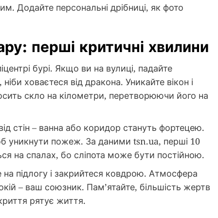
им. Додайте персональні дрібниці, як фото
дару: перші критичні хвилини
піцентрі бурі. Якщо ви на вулиці, падайте
іби ховаєтеся від дракона. Уникайте вікон і
носить скло на кілометри, перетворюючи його на
 від стін – ванна або коридор стануть фортецею.
об уникнути пожеж. За даними tsn.ua, перші 10
ся на спалах, бо сліпота може бути постійною.
е на підлогу і закрийтеся ковдрою. Атмосфера
окій – ваш союзник. Пам’ятайте, більшість жертв
укриття рятує життя.