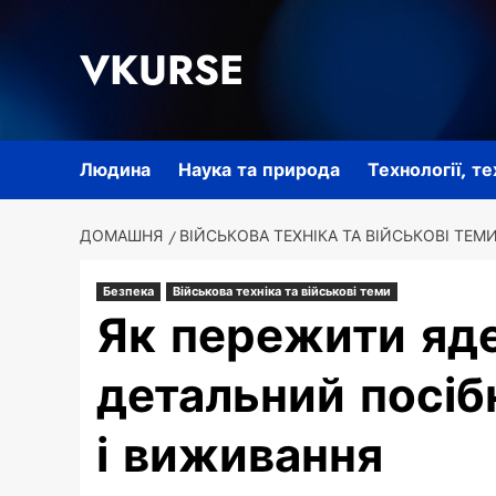
Перейти
до
VKURSE
вмісту
Людина
Наука та природа
Технології, т
ДОМАШНЯ
ВІЙСЬКОВА ТЕХНІКА ТА ВІЙСЬКОВІ ТЕМ
Безпека
Військова техніка та військові теми
Як пережити яд
детальний посібн
і виживання