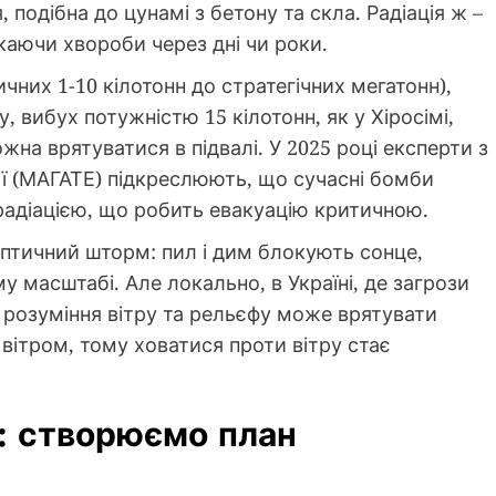
, подібна до цунамі з бетону та скла. Радіація ж –
икаючи хвороби через дні чи роки.
чних 1-10 кілотонн до стратегічних мегатонн),
 вибух потужністю 15 кілотонн, як у Хіросімі,
ожна врятуватися в підвалі. У 2025 році експерти з
ії (МАГАТЕ) підкреслюють, що сучасні бомби
адіацією, що робить евакуацію критичною.
іптичний шторм: пил і дим блокують сонце,
 масштабі. Але локально, в Україні, де загрози
, розуміння вітру та рельєфу може врятувати
вітром, тому ховатися проти вітру стає
ь: створюємо план