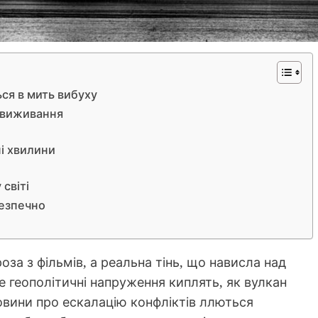
ься в мить вибуху
н виживання
ні хвилини
світі
безпечно
оза з фільмів, а реальна тінь, що нависла над
е геополітичні напруження киплять, як вулкан
овини про ескалацію конфліктів ллються