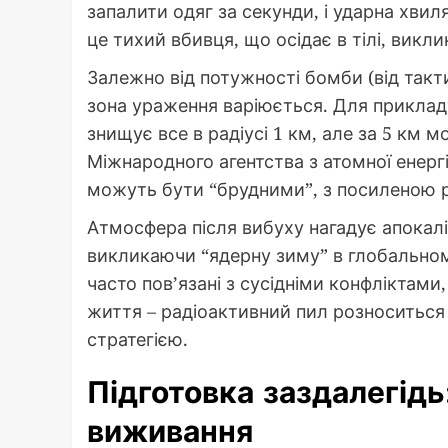
запалити одяг за секунди, і ударна хвиля
це тихий вбивця, що осідає в тілі, викл
Залежно від потужності бомби (від такти
зона ураження варіюється. Для прикладу,
знищує все в радіусі 1 км, але за 5 км м
Міжнародного агентства з атомної енерг
можуть бути “брудними”, з посиленою р
Атмосфера після вибуху нагадує апокал
викликаючи “ядерну зиму” в глобальному
часто пов’язані з сусідніми конфліктами
життя – радіоактивний пил розноситься 
стратегією.
Підготовка заздалегід
виживання