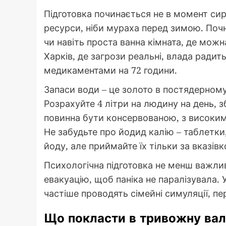
Підготовка починається не в момент сире
ресурси, ніби мураха перед зимою. Почніт
чи навіть проста ванна кімната, де можна
Харків, де загрози реальні, влада радит
медикаментами на 72 години.
Запаси води – це золото в постядерному
Розрахуйте 4 літри на людину на день, 
повинна бути консервованою, з високим 
Не забудьте про йодид калію – таблетк
йоду, але приймайте їх тільки за вказів
Психологічна підготовка не менш важлив
евакуацію, щоб паніка не паралізувала. У
частіше проводять сімейні симуляції, п
Що покласти в тривожну вал