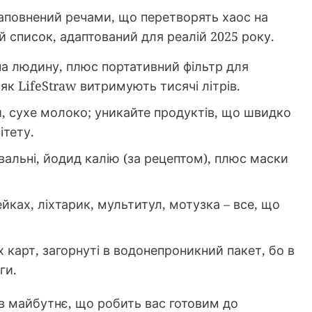
наповнений речами, що перетворять хаос на
 список, адаптований для реалій 2025 року.
 на людину, плюс портативний фільтр для
як LifeStraw витримують тисячі літрів.
и, сухе молоко; уникайте продуктів, що швидко
ітету.
альні, йодид калію (за рецептом), плюс маски
йках, ліхтарик, мультитул, мотузка – все, що
х карт, загорнуті в водонепроникний пакет, бо в
ги.
я в майбутнє, що робить вас готовим до