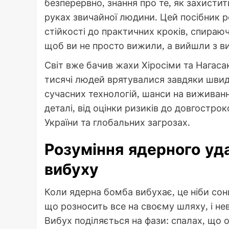
безперервно, знання про те, як захистит
руках звичайної людини. Цей посібник р
стійкості до практичних кроків, спираючи
щоб ви не просто вижили, а вийшли з в
Світ вже бачив жахи Хіросіми та Нагасакі
тисячі людей врятувалися завдяки швидк
сучасних технологій, шанси на виживан
деталі, від оцінки ризиків до довгостро
України та глобальних загрозах.
Розуміння ядерного уд
вибуху
Коли ядерна бомба вибухає, це ніби сонц
що розносить все на своєму шляху, і не
Вибух поділяється на фази: спалах, що 