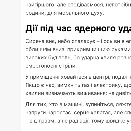
найгіршого, але сподіваємося, непотрібн
родини, для морального духу.
Дії під час ядерного у
Сирена виє, небо спалахує – і ось ви в е
обличчям вниз, прикривши шию руками, н
високих будівель, бо ударна хвиля роз
смертоносні стріли.
У приміщенні ховайтеся в центрі, подалі
Якщо є час, вимкніть газ і електрику, щ
хвилин визначають виживання: не дивіть
Для тих, хто в машині, зупиніться, ляжт
напруги наростає, серце калатає, але сп
– від травм, а не радіації, тому швидке 