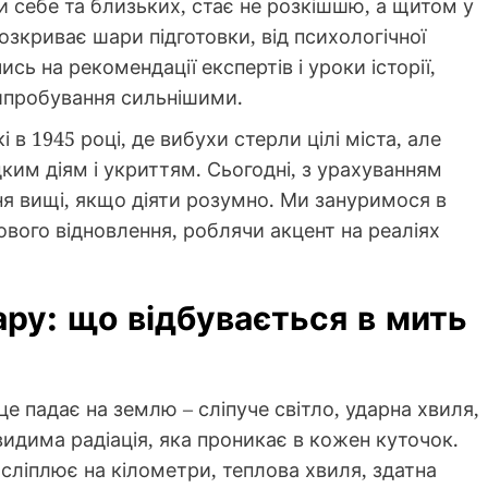
и себе та близьких, стає не розкішшю, а щитом у
озкриває шари підготовки, від психологічної
сь на рекомендації експертів і уроки історії,
ипробування сильнішими.
 в 1945 році, де вибухи стерли цілі міста, але
им діям і укриттям. Сьогодні, з урахуванням
ня вищі, якщо діяти розумно. Ми зануримося в
кового відновлення, роблячи акцент на реаліях
ару: що відбувається в мить
е падає на землю – сліпуче світло, ударна хвиля,
видима радіація, яка проникає в кожен куточок.
осліплює на кілометри, теплова хвиля, здатна