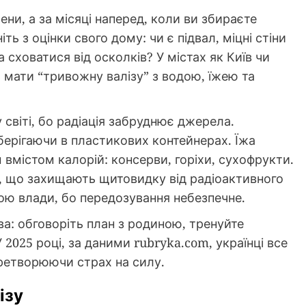
ни, а за місяці наперед, коли ви збираєте
ь з оцінки свого дому: чи є підвал, міцні стіни
 сховатися від осколків? У містах як Київ чи
ь мати “тривожну валізу” з водою, їжею та
 світі, бо радіація забруднює джерела.
зберігаючи в пластикових контейнерах. Їжа
вмістом калорій: консерви, горіхи, сухофрукти.
и, що захищають щитовидку від радіоактивного
кою влади, бо передозування небезпечне.
а: обговоріть план з родиною, тренуйте
 2025 році, за даними rubryka.com, українці все
еретворюючи страх на силу.
ізу