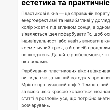
естетика та практичні
Пластикові вікна — це справжній порятун
енергоефективні та невибагливі у догляд
колір жовтіє під впливом сонця, а одном
з’являється ідея пофарбувати їх, щоб ос
індивідуальності або навіть вписати вік
косметичний трюк, а й спосіб продовжити
пошкоджень. Давайте розберемося, як ц
око роками.
Фарбування пластикових вікон відкрива
виглядав як затишний котедж у провансь
Мрієте про сучасний лофт? Темно-сірий 
за всією цією красою ховаються нюанси: 
статті я розповім усе, що потрібно знат
розчарувань.