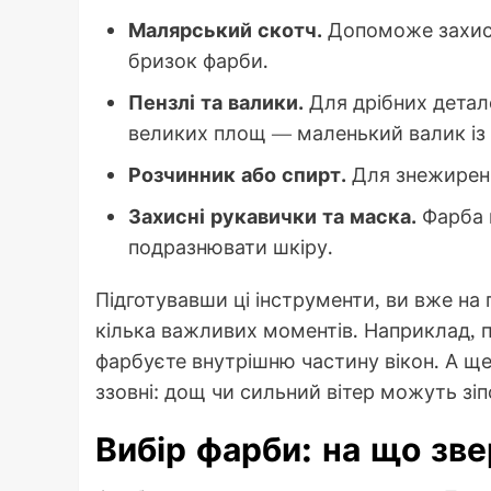
Малярський скотч.
Допоможе захист
бризок фарби.
Пензлі та валики.
Для дрібних детале
великих площ — маленький валик із
Розчинник або спирт.
Для знежиренн
Захисні рукавички та маска.
Фарба м
подразнювати шкіру.
Підготувавши ці інструменти, ви вже на 
кілька важливих моментів. Наприклад, 
фарбуєте внутрішню частину вікон. А ще
ззовні: дощ чи сильний вітер можуть зі
Вибір фарби: на що зве