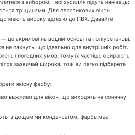
итеся з вибором, і всі зусилля підуть нанівець:
иється тріщинами. Для пластикових вікон
, що мають високу адгезію до ПВХ. Давайте
 це акрилові на водній основі та поліуретанові.
е не пахнуть, що ідеально для внутрішніх робіт.
джень і погодних умов, тому їх частіше обирають
літра зазвичай широка, тож ви легко підберете
брати якісну фарбу:
о важливо для вікон, що виходять на сонячну
ть із дощем чи конденсатом, фарба має