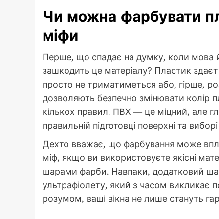
Чи можна фарбувати пл
міфи
Перше, що спадає на думку, коли мова 
зашкодить це матеріалу? Пластик здаєть
просто не триматиметься або, гірше, роз
дозволяють безпечно змінювати колір 
кількох правил. ПВХ — це міцний, але г
правильній підготовці поверхні та вибор
Дехто вважає, що фарбування може вплин
міф, якщо ви використовуєте якісні мат
шарами фарби. Навпаки, додатковий шар
ультрафіолету, який з часом викликає п
розумом, ваші вікна не лише стануть га