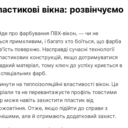
астикові вікна: розвінчуємо
йде про фарбування ПВХ-вікон, — чи не
ся примхливим, і багато хто боїться, що фарба
’їсть поверхню. Насправді сучасні технології
пластикових конструкцій, якщо дотримуватися
ладкий матеріал, тому ключ до успіху криється в
і спеціальних фарб.
ути на теплоізоляційні властивості вікон. Це
еріали та не перевантажуєте профіль товстими
 може навіть захистити пластик від
ожовтіння. Отже, якщо підійти до справи з
рнішими, але й отримають додатковий захист.