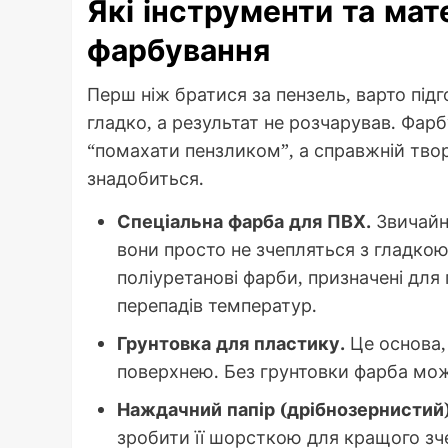
Які інструменти та мат
фарбування
Перш ніж братися за пензель, варто під
гладко, а результат не розчарував. Фар
“помахати пензликом”, а справжній тво
знадобиться.
Спеціальна фарба для ПВХ.
Звичайні
вони просто не зчепляться з гладко
поліуретанові фарби, призначені для
перепадів температур.
Грунтовка для пластику.
Це основа,
поверхнею. Без грунтовки фарба мож
Наждачний папір (дрібнозернистий)
зробити її шорсткою для кращого зч