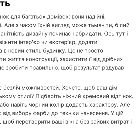
сть
ок для багатьох домівок: вони надійні,
і. Але з часом їхній вигляд може тьмяніти, білий
анітність дизайну починає набридати. Ось тут і
віжити інтер’єр чи екстер’єр, додати
на в новий стиль будинку. Це не просто
 життя конструкції, захистити її від дрібних
е зробити правильно, щоб результат радував
є безліч можливостей. Хочете, щоб ваш дім
кому стилі? Підберіть ніжний кремовий відтінок.
або навіть чорний колір додасть характеру. Але
від вибору фарби до техніки нанесення. У цій
и, щоб перетворити ваші вікна без зайвих витрат і