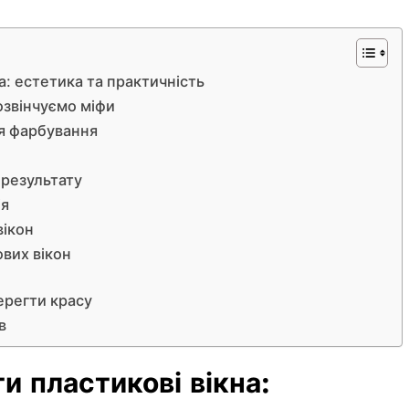
а: естетика та практичність
озвінчуємо міфи
ля фарбування
 результату
ія
вікон
вих вікон
ерегти красу
в
и пластикові вікна: