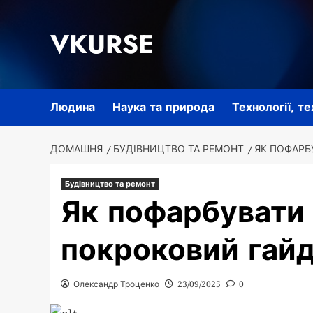
Перейти
до
VKURSE
вмісту
Людина
Наука та природа
Технології, т
ДОМАШНЯ
БУДІВНИЦТВО ТА РЕМОНТ
ЯК ПОФАРБ
Будівництво та ремонт
Як пофарбувати 
покроковий гайд
Олександр Троценко
23/09/2025
0