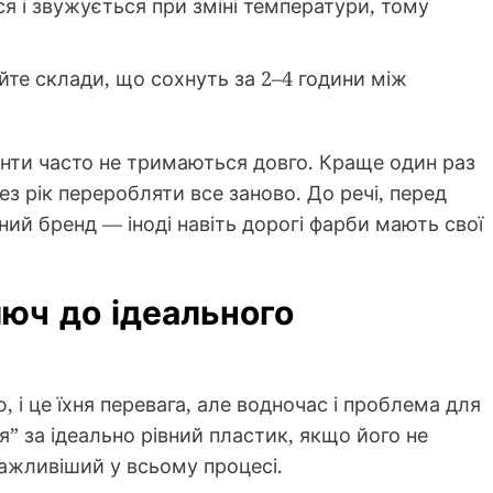
 і звужується при зміні температури, тому
те склади, що сохнуть за 2–4 години між
анти часто не тримаються довго. Краще один раз
ез рік переробляти все заново. До речі, перед
ний бренд — іноді навіть дорогі фарби мають свої
люч до ідеального
 і це їхня перевага, але водночас і проблема для
я” за ідеально рівний пластик, якщо його не
важливіший у всьому процесі.