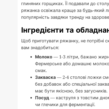
глиняних горщиках. Її подавали до столу
ряжанка освіжала краще за будь-який ли
популярність завдяки тренду на здорове
Інгредієнти та обладн
Щоб приготувати ряжанку, не потрібні ск
вам знадобиться:
Молоко
— 1-3 літри, бажано жирн
Фермерське або домашнє молоко 
смак.
Закваска
— 2-4 столові ложки см
без добавок або спеціальної закв
має бути якісною, без загусників.
Посуд
— каструля з товстим дном
чи глечики для ферментації.