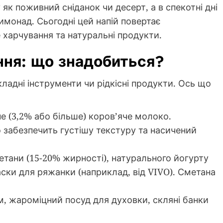
 як поживний сніданок чи десерт, а в спекотні дні
монад. Сьогодні цей напій повертає
 харчування та натуральні продукти.
ання: що знадобиться?
ладні інструменти чи рідкісні продукти. Ось що
е (3,2% або більше) коров’яче молоко.
забезпечить густішу текстуру та насичений
етани (15-20% жирності), натурального йогурту
аски для ряжанки (наприклад, від VIVO). Сметана
, жароміцний посуд для духовки, скляні банки