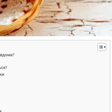
 вдома?
ься?
ки
и