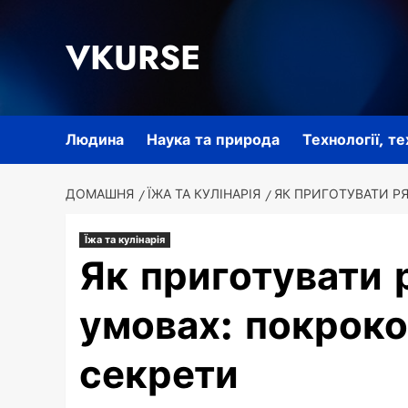
Перейти
до
VKURSE
вмісту
Людина
Наука та природа
Технології, т
ДОМАШНЯ
ЇЖА ТА КУЛІНАРІЯ
ЯК ПРИГОТУВАТИ Р
Їжа та кулінарія
Як приготувати 
умовах: покроко
секрети