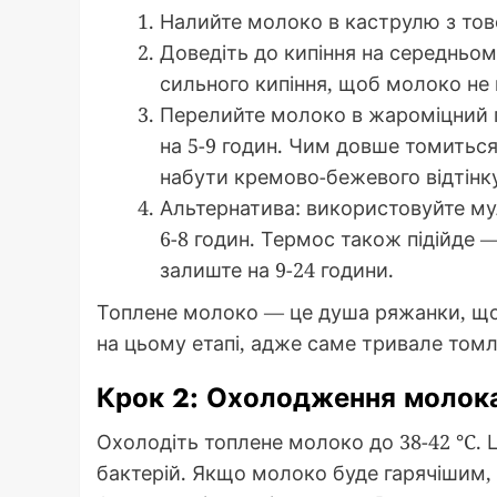
Налийте молоко в каструлю з тов
Доведіть до кипіння на середньом
сильного кипіння, щоб молоко не 
Перелийте молоко в жароміцний пос
на 5-9 годин. Чим довше томитьс
набути кремово-бежевого відтінку
Альтернатива: використовуйте му
6-8 годин. Термос також підійде 
залиште на 9-24 години.
Топлене молоко — це душа ряжанки, що 
на цьому етапі, адже саме тривале том
Крок 2: Охолодження молок
Охолодіть топлене молоко до 38-42 °C.
бактерій. Якщо молоко буде гарячішим, 