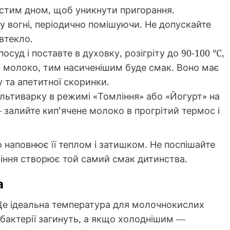
стим дном, щоб уникнути пригорання.
у вогні, періодично помішуючи. Не допускайте
втекло.
уд і поставте в духовку, розігріту до 90-100 °C,
я молоко, тим насиченішим буде смак. Воно має
 та апетитної скоринки.
льтиварку в режимі «Томління» або «Йогурт» на
— залийте кип’ячене молоко в прогрітий термос і
наповнює її теплом і затишком. Не поспішайте
ління створює той самий смак дитинства.
а
 Це ідеальна температура для молочнокислих
бактерії загинуть, а якщо холоднішим —