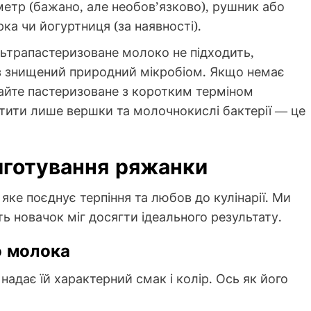
тр (бажано, але необов’язково), рушник або
ка чи йогуртниця (за наявності).
ьтрапастеризоване молоко не підходить,
ез знищений природний мікробіом. Якщо немає
айте пастеризоване з коротким терміном
стити лише вершки та молочнокислі бактерії — це
иготування ряжанки
ке поєднує терпіння та любов до кулінарії. Ми
ть новачок міг досягти ідеального результату.
о молока
адає їй характерний смак і колір. Ось як його