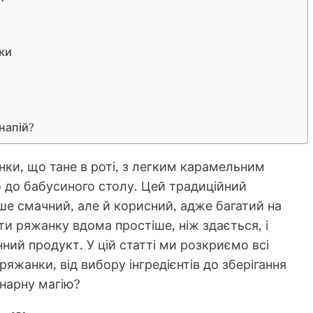
ки
напій?
нки, що тане в роті, з легким карамельним
во до бабусиного столу. Цей традиційний
ше смачний, але й корисний, адже багатий на
ти ряжанку вдома простіше, ніж здається, і
ний продукт. У цій статті ми розкриємо всі
яжанки, від вибору інгредієнтів до зберігання
інарну магію?