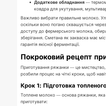
Додаткове обладнання
— термоме
ковдра для укутування, мультивар
Важливо вибрати правильне молоко. Ул
оскільки воно погано сквашується чер
доступу до фермерського молока, обир
зберігання. Сметана як закваска має мі
гарантія якісної ферментації.
Покроковий рецепт пр
Приготування ряжанки — це мистецтво, я
розбили процес на чіткі кроки, щоб наві
Крок 1: Підготовка топленог
Топлене молоко — основа ряжанки, яка н
приготувати: