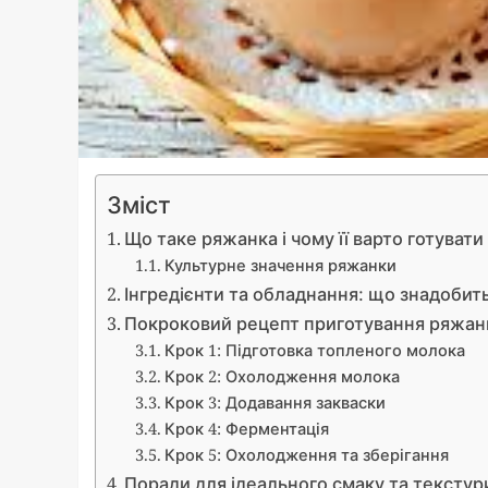
Зміст
Що таке ряжанка і чому її варто готувати
Культурне значення ряжанки
Інгредієнти та обладнання: що знадобит
Покроковий рецепт приготування ряжан
Крок 1: Підготовка топленого молока
Крок 2: Охолодження молока
Крок 3: Додавання закваски
Крок 4: Ферментація
Крок 5: Охолодження та зберігання
Поради для ідеального смаку та текстур