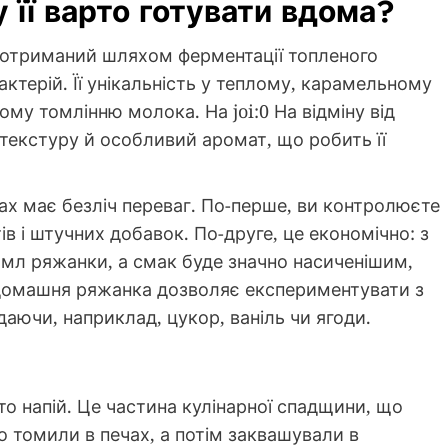
 її варто готувати вдома?
отриманий шляхом ферментації топленого
терій. Її унікальність у теплому, карамельному
му томлінню молока. На joi:0 На відміну від
 текстуру й особливий аромат, що робить її
х має безліч переваг. По-перше, ви контролюєте
ів і штучних добавок. По-друге, це економічно: з
 мл ряжанки, а смак буде значно насиченішим,
, домашня ряжанка дозволяє експериментувати з
аючи, наприклад, цукор, ваніль чи ягоди.
то напій. Це частина кулінарної спадщини, що
о томили в печах, а потім заквашували в