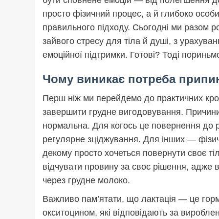
бути сповнене емоцій — від полегшення до
просто фізичний процес, а й глибоко особи
правильного підходу. Сьогодні ми разом р
зайвого стресу для тіла й душі, з урахуван
емоційної підтримки. Готові? Тоді пориньм
Чому виникає потреба припи
Перш ніж ми перейдемо до практичних кро
завершити грудне вигодовування. Причини
нормальна. Для когось це повернення до 
регулярне зціджування. Для інших — фізич
декому просто хочеться повернути своє тіл
відчувати провину за своє рішення, адже 
через грудне молоко.
Важливо пам’ятати, що лактація — це гор
окситоцином, які відповідають за виробл