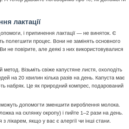
ня лактації
опомоги, і припинення лактації — не виняток. Є
уть полегшити процес. Вони не замінять основного
Ви не повірите, але деякі з них використовувалися
й метод. Візьміть свіже капустяне листя, охолодіть
удей на 20 хвилин кілька разів на день. Капуста має
ють набряк. Це як природний компрес, подарований
, можуть допомогти зменшити вироблення молока.
 ложка на склянку окропу) і пийте 1–2 рази на день.
з лікарем, якщо у вас є алергії чи інші стани.