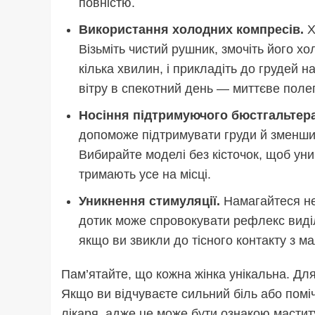
повністю.
Використання холодних компресів.
Х
Візьміть чистий рушник, змочіть його 
кілька хвилин, і прикладіть до грудей 
вітру в спекотний день — миттєве поле
Носіння підтримуючого бюстгальтера
допоможе підтримувати груди й зменши
Вибирайте моделі без кісточок, щоб уник
тримають усе на місці.
Уникнення стимуляції.
Намагайтеся не 
дотик може спровокувати рефлекс виді
якщо ви звикли до тісного контакту з м
Пам’ятайте, що кожна жінка унікальна. Дл
Якщо ви відчуваєте сильний біль або поміч
лікаря, адже це може бути ознакою мастит