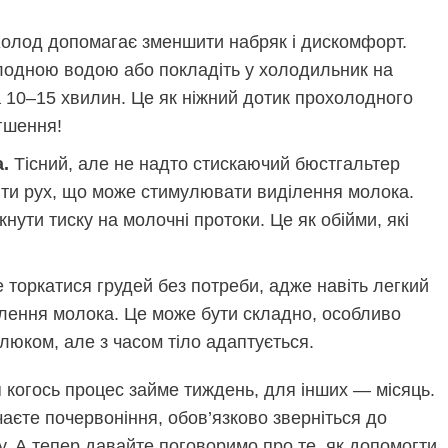
олод допомагає зменшити набряк і дискомфорт.
холодною водою або покладіть у холодильник на
на 10–15 хвилин. Це як ніжний дотик прохолодного
гшення!
.
Тісний, але не надто стискаючий бюстгальтер
ти рух, що може стимулювати виділення молока.
нути тиску на молочні протоки. Це як обійми, які
торкатися грудей без потреби, адже навіть легкий
лення молока. Це може бути складно, особливо
алюком, але з часом тіло адаптується.
я когось процес займе тиждень, для інших — місяць.
аєте почервоніння, обов’язково зверніться до
у. А тепер давайте поговоримо про те, як допомогти