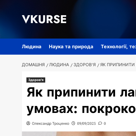
Перейти
до
VKURSE
вмісту
Людина
Наука та природа
Технології, т
ДОМАШНЯ
ЛЮДИНА
ЗДОРОВ'Я
ЯК ПРИПИНИТИ 
Здоров'я
Як припинити ла
умовах: покроко
Олександр Троценко
09/09/2025
0