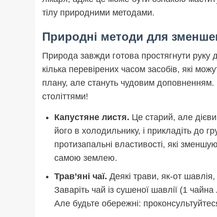
тілу природними методами.
Природні методи для зменшен
Природа завжди готова простягнути руку д
кілька перевірених часом засобів, які мож
плану, але стануть чудовим доповненням. 
століттями!
Капустяне листя.
Це старий, але дієви
його в холодильнику, і прикладіть до гр
протизапальні властивості, які зменшу
самою землею.
Трав’яні чаї.
Деякі трави, як-от шавлія
Заваріть чай із сушеної шавлії (1 чайна
Але будьте обережні: проконсультуйтеся 