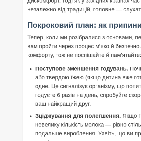
дискомфорт, тоді як у західних країнах ча
незалежно від традицій, головне — слухати
Покроковий план: як припини
Тепер, коли ми розібралися з основами, п
вам пройти через процес м’яко й безпечно
комфорту, тож не поспішайте й пам’ятайте:
Поступове зменшення годувань.
Почн
або твердою їжею (якщо дитина вже гото
одне. Це сигналізує організму, що поп
годуєте 6 разів на день, спробуйте скоро
ваш найкращий друг.
Зціджування для полегшення.
Якщо г
невелику кількість молока — рівно сті
подальше вироблення. Уявіть, що ви про