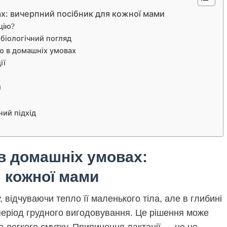
ах: вичерпний посібник для кожної мами
цію?
біологічний погляд
ю в домашніх умовах
ії
и
ний підхід
в домашніх умовах:
 кожної мами
, відчуваючи тепло її маленького тіла, але в глибині
період грудного вигодовування. Це рішення може