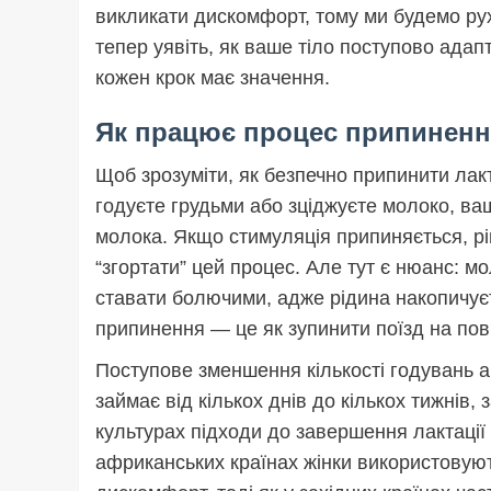
викликати дискомфорт, тому ми будемо рух
тепер уявіть, як ваше тіло поступово адап
кожен крок має значення.
Як працює процес припинення
Щоб зрозуміти, як безпечно припинити лакт
годуєте грудьми або зціджуєте молоко, в
молока. Якщо стимуляція припиняється, рі
“згортати” цей процес. Але тут є нюанс: м
ставати болючими, адже рідина накопичуєт
припинення — це як зупинити поїзд на пов
Поступове зменшення кількості годувань а
займає від кількох днів до кількох тижнів,
культурах підходи до завершення лактації
африканських країнах жінки використовуют