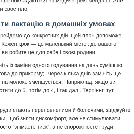
стіше покладаються на медичні рекомендації. Але
 своє тіло.
ти лактацію в домашніх умовах
ерейдемо до конкретних дій. Цей план допоможе
. Кожен крок — це маленький місток до вашого
 ви робите це для себе і своєї родини.
іть із заміни одного годування на день сумішшю
ва до прикорму). Через кілька днів замініть ще
ит на молоко зменшується. Наприклад, якщо ви
тити до 5, потім до 4, і так далі. Терпіння тут —
руди стають переповненими й болючими, зціджуйте
льки, щоб зняти дискомфорт, але не стимулювати
сто “знімаєте тиск”, а не спорожнюєте груди