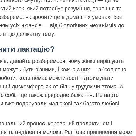
 легкого смутку. Припинення лактації — це не
стий крок, який потребує розуміння, терпіння та
озберемо, як зробити це в домашніх умовах, без
ням усіх нюансів — від біологічних механізмів до
о в цю делікатну тему.
нити лактацію?
ків, давайте розберемося, чому жінки вирішують
 можуть бути різними, і кожна з них — абсолютно
роботи, коли немає можливості підтримувати
ний дискомфорт, як-от біль у грудях чи втома. А
о собі, і це також природне бажання. Не варто
ви вже подарували малюкові так багато любові
мональний процес, керований пролактином і
ення та виділення молока. Раптове припинення може