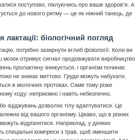
атися поступово, піклуючись про ваше здоров’я. А
тується до нового ритму — це як ніжний танець, де
 лактації: біологічний погляд
ацію, потрібно зазирнути вглиб фізіології. Коли ви
аш мозок отримує сигнал продовжувати виробництво
вень пролактину знижується, і організм починає
олоко не зникає миттєво. Груди можуть набухати,
ься в молочних протоках. Саме тому різке
ному ходу: неприємно і навіть небезпечно.
бо зціджувань дозволяє тілу адаптуватися. Це
 залежно від вашого організму. Цікаво, що в різних
 можуть відрізнятися. Наприклад, у деяких
ь спеціальні компреси з трав, щоб зменшити