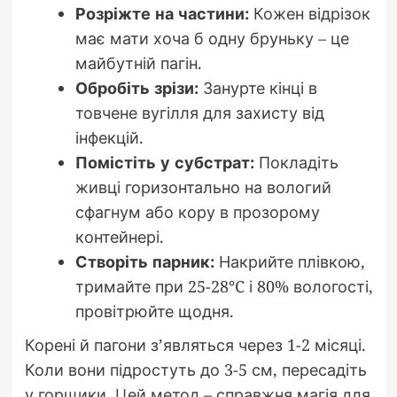
Розріжте на частини:
Кожен відрізок
має мати хоча б одну бруньку – це
майбутній пагін.
Обробіть зрізи:
Занурте кінці в
товчене вугілля для захисту від
інфекцій.
Помістіть у субстрат:
Покладіть
живці горизонтально на вологий
сфагнум або кору в прозорому
контейнері.
Створіть парник:
Накрийте плівкою,
тримайте при 25-28°C і 80% вологості,
провітрюйте щодня.
Корені й пагони з’являться через 1-2 місяці.
Коли вони підростуть до 3-5 см, пересадіть
у горщики. Цей метод – справжня магія для