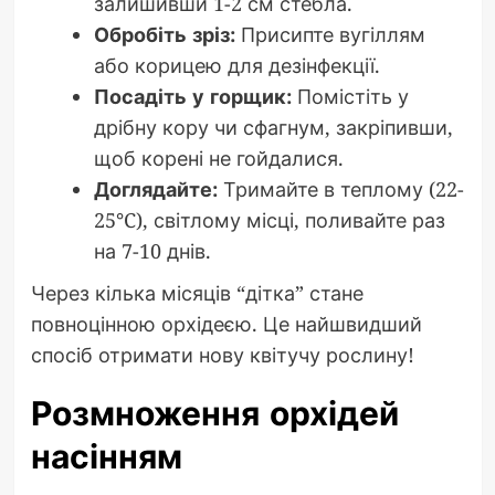
залишивши 1-2 см стебла.
Обробіть зріз:
Присипте вугіллям
або корицею для дезінфекції.
Посадіть у горщик:
Помістіть у
дрібну кору чи сфагнум, закріпивши,
щоб корені не гойдалися.
Доглядайте:
Тримайте в теплому (22-
25°C), світлому місці, поливайте раз
на 7-10 днів.
Через кілька місяців “дітка” стане
повноцінною орхідеєю. Це найшвидший
спосіб отримати нову квітучу рослину!
Розмноження орхідей
насінням