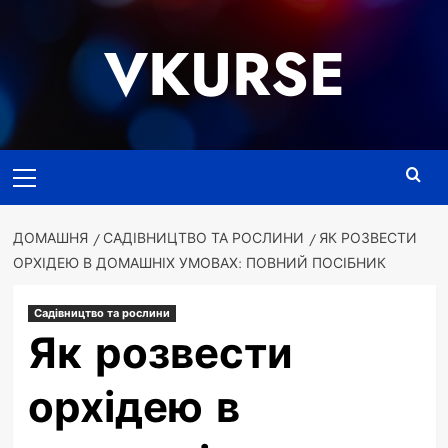
Перейти
до
VKURSE
вмісту
Основне
меню
ДОМАШНЯ
САДІВНИЦТВО ТА РОСЛИНИ
ЯК РОЗВЕСТИ
ОРХІДЕЮ В ДОМАШНІХ УМОВАХ: ПОВНИЙ ПОСІБНИК
Садівництво та рослини
Як розвести
орхідею в