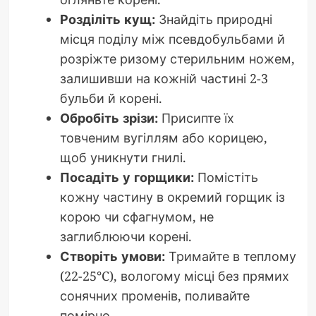
Розділіть кущ:
Знайдіть природні
місця поділу між псевдобульбами й
розріжте ризому стерильним ножем,
залишивши на кожній частині 2-3
бульби й корені.
Обробіть зрізи:
Присипте їх
товченим вугіллям або корицею,
щоб уникнути гнилі.
Посадіть у горщики:
Помістіть
кожну частину в окремий горщик із
корою чи сфагнумом, не
заглиблюючи корені.
Створіть умови:
Тримайте в теплому
(22-25°C), вологому місці без прямих
сонячних променів, поливайте
помірно.