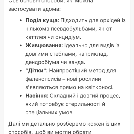
Ось основні способи, які можна
застосувати вдома:
Поділ куща:
Підходить для орхідей із
кількома псевдобульбами, як-от
каттлея чи онцидіум.
Живцювання:
Ідеально для видів із
довгими стеблами, наприклад,
дендробіума чи ванда.
“Дітки”:
Найпростіший метод для
фаленопсисів – нові рослини
з’являються прямо на квітконосі.
Насіння:
Складний і довгий процес,
який потребує стерильності й
спеціальних умов.
Далі ми детально розберемо кожен із цих
способів, щоб ви могли обрати