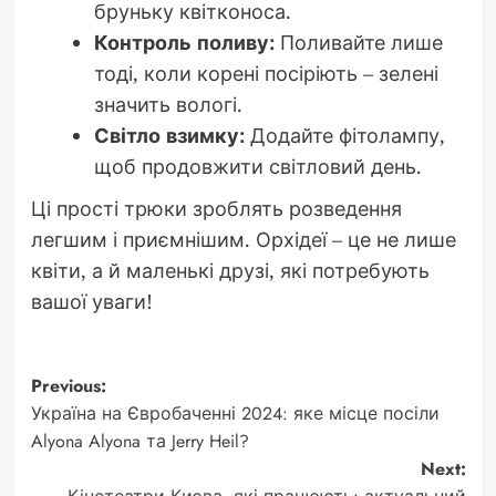
бруньку квітконоса.
Контроль поливу:
Поливайте лише
тоді, коли корені посіріють – зелені
значить вологі.
Світло взимку:
Додайте фітолампу,
щоб продовжити світловий день.
Ці прості трюки зроблять розведення
легшим і приємнішим. Орхідеї – це не лише
квіти, а й маленькі друзі, які потребують
вашої уваги!
Post
Previous:
Україна на Євробаченні 2024: яке місце посіли
navigation
Alyona Alyona та Jerry Heil?
Next: