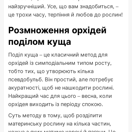
найзручніший. Усе, що вам знадобиться, –
це трохи часу, терпіння й любов до рослин!
Розмноження орхідей
поділом куща
Поділ куща – це класичний метод для
орхідей із симподіальним типом росту,
тобто тих, що утворюють кілька
псевдобульб. Він простий, але потребує
акуратності, щоб не нашкодити рослині.
Найкращий час для цього – весна, коли
орхідея виходить із періоду спокою.
Суть методу в тому, щоб розділити
материнську рослину на кілька частин,
кожна з яких матиме корені й пагони. Це