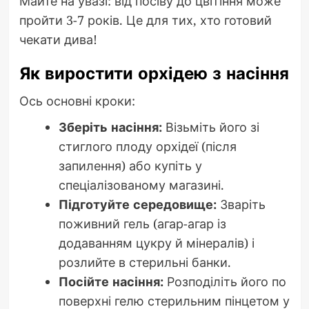
Майте на увазі: від посіву до цвітіння може
пройти 3-7 років. Це для тих, хто готовий
чекати дива!
Як виростити орхідею з насіння
Ось основні кроки:
Зберіть насіння:
Візьміть його зі
стиглого плоду орхідеї (після
запилення) або купіть у
спеціалізованому магазині.
Підготуйте середовище:
Зваріть
поживний гель (агар-агар із
додаванням цукру й мінералів) і
розлийте в стерильні банки.
Посійте насіння:
Розподіліть його по
поверхні гелю стерильним пінцетом у