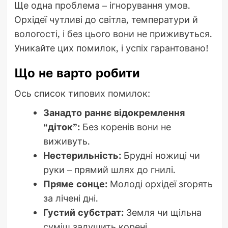
Ще одна проблема – ігнорування умов.
Орхідеї чутливі до світла, температури й
вологості, і без цього вони не приживуться.
Уникайте цих помилок, і успіх гарантовано!
Що не варто робити
Ось список типових помилок:
Занадто раннє відокремлення
“діток”:
Без коренів вони не
виживуть.
Нестерильність:
Брудні ножиці чи
руки – прямий шлях до гнилі.
Пряме сонце:
Молоді орхідеї згорять
за лічені дні.
Густий субстрат:
Земля чи щільна
суміш задушить корені.