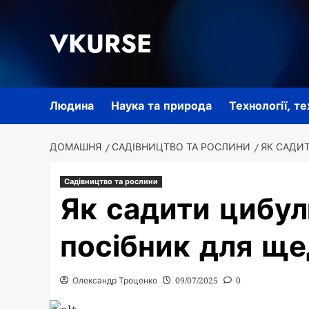
Перейти
до
VKURSE
вмісту
Людина
Наука та природа
Технології, т
ДОМАШНЯ
САДІВНИЦТВО ТА РОСЛИНИ
ЯК САДИ
Садівництво та рослини
Як садити цибул
посібник для щ
Олександр Троценко
09/07/2025
0