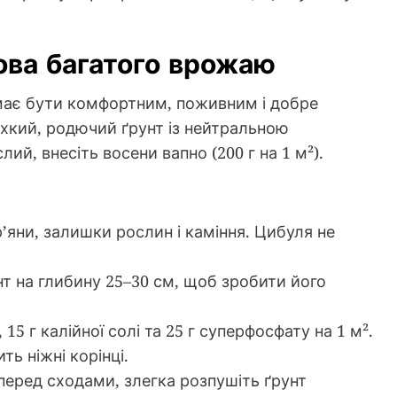
ова багатого врожаю
н має бути комфортним, поживним і добре
хкий, родючий ґрунт із нейтральною
лий, внесіть восени вапно (200 г на 1 м²).
р’яни, залишки рослин і каміння. Цибуля не
нт на глибину 25–30 см, щоб зробити його
, 15 г калійної солі та 25 г суперфосфату на 1 м².
ть ніжні корінці.
перед сходами, злегка розпушіть ґрунт