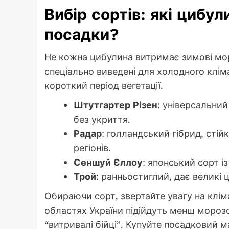
Вибір сортів: які цибу
посадки?
Не кожна цибулина витримає зимові мор
спеціально виведені для холодного клім
короткий період вегетації.
Штутгартер Різен
: універсальний
без укриття.
Радар
: голландський гібрид, стій
регіонів.
Сеншуй Єллоу
: японський сорт і
Трой
: ранньостиглий, дає великі 
Обираючи сорт, звертайте увагу на клім
областях України підійдуть менш морозос
“витривалі бійці”. Купуйте посадковий 