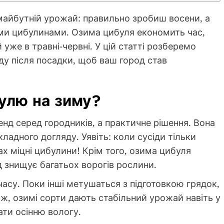
 майбутній урожай: правильно зробиш восени, а
и цибулинами. Озима цибуля економить час,
уже в травні-червні. У цій статті розберемо
яду після посадки, щоб ваш город став
улю на зиму?
нд серед городників, а практичне рішення. Вона
складного догляду. Уявіть: коли сусіди тільки
ах міцні цибулини! Крім того, озима цибуля
д знищує багатьох ворогів рослини.
часу. Поки інші метушаться з підготовкою грядок,
ж, озимі сорти дають стабільний урожай навіть у
ати осінню вологу.