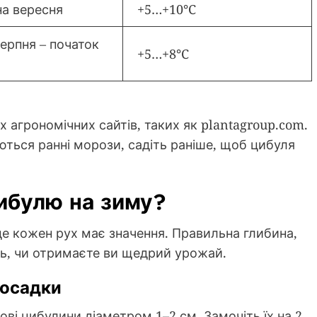
а вересня
+5…+10°C
серпня – початок
+5…+8°C
 агрономічних сайтів, таких як plantagroup.com.
ються ранні морози, садіть раніше, щоб цибуля
ибулю на зиму?
де кожен рух має значення. Правильна глибина,
ать, чи отримаєте ви щедрий урожай.
посадки
рові цибулини діаметром 1–2 см. Замочіть їх на 2