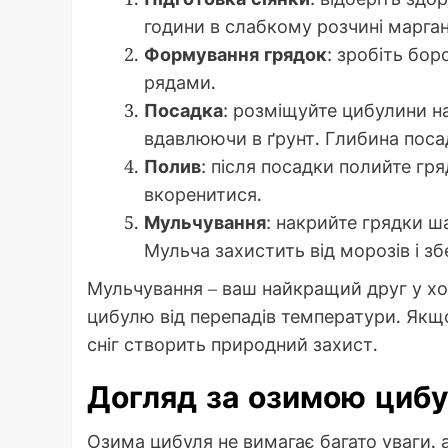
години в слабкому розчині марганц
Формування грядок
: зробіть бор
рядами.
Посадка
: розміщуйте цибулини на 
вдавлюючи в ґрунт. Глибина посад
Полив
: після посадки полийте гря
вкоренитися.
Мульчування
: накрийте грядки ш
Мульча захистить від морозів і з
Мульчування – ваш найкращий друг у хол
цибулю від перепадів температури. Якщо
сніг створить природний захист.
Догляд за озимою циб
Озима цибуля не вимагає багато уваги, а