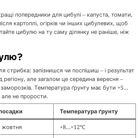
ращі попередники для цибулі – капуста, томати,
ісля картоплі, огірків чи інших цибулевих, щоб
айте цибулю на ту саму ділянку не раніше, ніж
булю?
ля стрибка: запізнишся чи поспішиш – і результат
д регіону, але загалом це середина вересня –
 заморозків. Температура ґрунту має бути +5…
 але не прорости.
посадки
Температура ґрунту
 жовтня
+8…+12°C