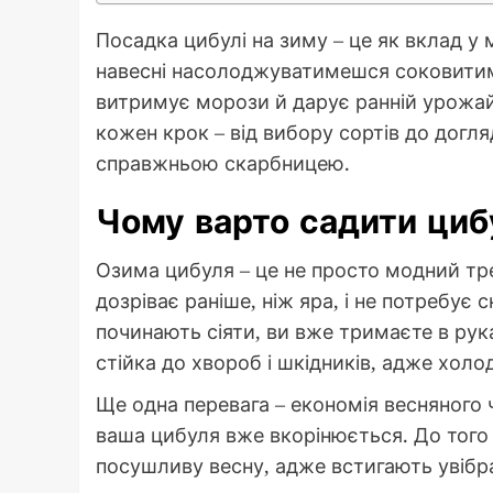
Посадка цибулі на зиму – це як вклад у
навесні насолоджуватимешся соковитим
витримує морози й дарує ранній урожай 
кожен крок – від вибору сортів до догл
справжньою скарбницею.
Чому варто садити циб
Озима цибуля – це не просто модний тре
дозріває раніше, ніж яра, і не потребує 
починають сіяти, ви вже тримаєте в рук
стійка до хвороб і шкідників, адже холо
Ще одна перевага – економія весняного 
ваша цибуля вже вкорінюється. До того 
посушливу весну, адже встигають увібр