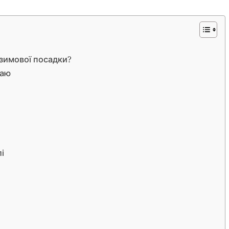
 зимової посадки?
жаю
і