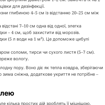
івки для дезінфекції.
озни глибиною 4–5 см із відстанню 20–25 см між
відстані 7–10 см одна від одної, злегка
ки – 4 см, щоб захистити від морозів.
дки (5 л води на 1 м²). Це допоможе цибулі
аром соломи, тирси чи сухого листя (5–7 см).
береже вологу.
одну пору. Воно діє як тепла ковдра, зберігаючи
 зима сніжна, додаткове укриття не потрібне –
улею
ле кілька простих дій зроблять її міцнішою.