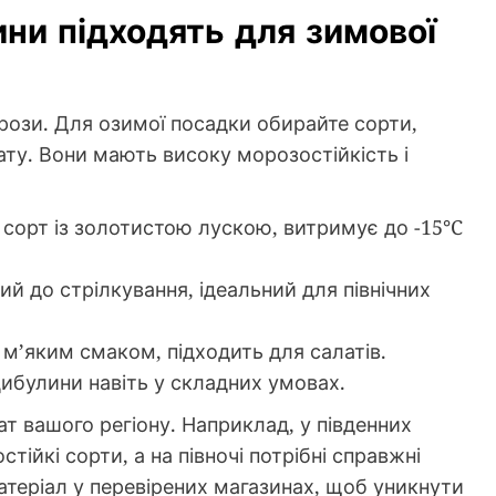
лини підходять для зимової
ози. Для озимої посадки обирайте сорти,
ату. Вони мають високу морозостійкість і
 сорт із золотистою лускою, витримує до -15°C
кий до стрілкування, ідеальний для північних
з м’яким смаком, підходить для салатів.
цибулини навіть у складних умовах.
ат вашого регіону. Наприклад, у південних
тійкі сорти, а на півночі потрібні справжні
матеріал у перевірених магазинах, щоб уникнути