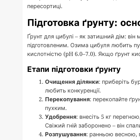
пересортиці.
Підготовка ґрунту: осн
Ґрунт для цибулі – як затишний дім: ві
підготовленим. Озима цибуля любить пу
кислотністю (pH 6.0–7.0). Якщо ґрунт кис
Етапи підготовки ґрунту
Очищення ділянки
: приберіть бу
любить конкуренції.
Перекопування
: перекопайте ґру
пухким.
Удобрення
: внесіть 5 кг перегною
Свіжий гній заборонено – він спали
Розпушування
: ранньою весною, 