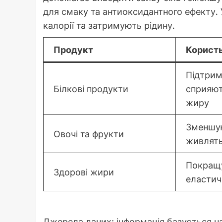
для смаку та антиоксидантного ефекту. 
калорії та затримують рідину.
Продукт
Користь
Підтрим
Білкові продукти
сприяю
жиру
Зменшую
Овочі та фрукти
живлять
Покращ
Здорові жири
еластич
Джерела даних: інформація базується на