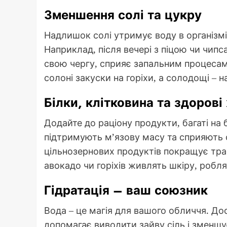
Зменшення солі та цукру
Надлишок солі утримує воду в організмі
Наприклад, після вечері з піцою чи чип
свою чергу, сприяє запальним процесам,
солоні закуски на горіхи, а солодощі – н
Білки, клітковина та здорові
Додайте до раціону продукти, багаті на 
підтримують м’язову масу та сприяють 
цільнозернових продуктів покращує тра
авокадо чи горіхів живлять шкіру, робля
Гідратація – ваш союзник
Вода – це магія для вашого обличчя. Дос
допомагає виводити зайву сіль і зменшу