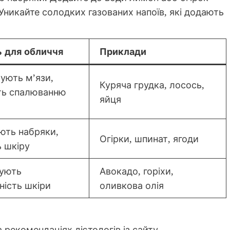
Уникайте солодких газованих напоїв, які додають
 для обличчя
Приклади
ують м’язи,
Куряча грудка, лосось,
ть спалюванню
яйця
ть набряки,
Огірки, шпинат, ягоди
 шкіру
ують
Авокадо, горіхи,
ність шкіри
оливкова олія
 рекомендаціях дієтологів із сайту