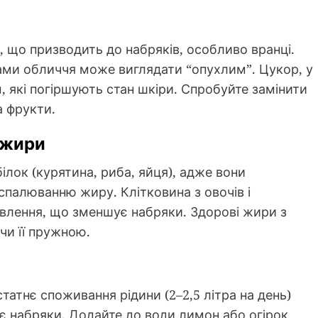
, що призводить до набряків, особливо вранці.
сами обличчя може виглядати “опухлим”. Цукор, у
 які погіршують стан шкіри. Спробуйте замінити
а фрукти.
 жири
білок (курятина, риба, яйця), адже вони
спалюванню жиру. Клітковина з овочів і
влення, що зменшує набряки. Здорові жири з
чи її пружною.
татнє споживання рідини (2–2,5 літра на день)
є набряки. Додайте до води лимон або огірок