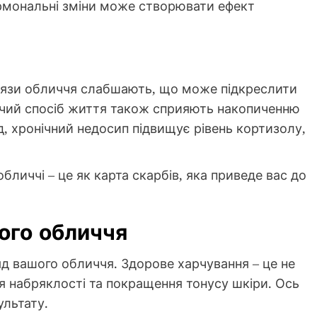
ормональні зміни може створювати ефект
 м’язи обличчя слабшають, що може підкреслити
дячий спосіб життя також сприяють накопиченню
, хронічний недосип підвищує рівень кортизолу,
личчі – це як карта скарбів, яка приведе вас до
ого обличчя
ляд вашого обличчя. Здорове харчування – це не
я набряклості та покращення тонусу шкіри. Ось
ультату.