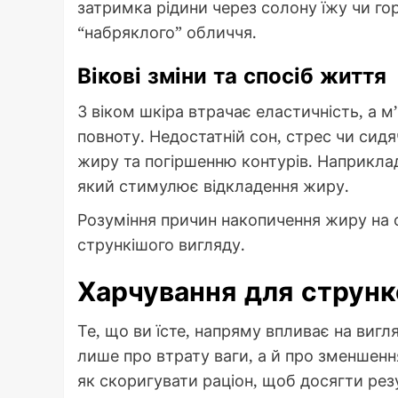
затримка рідини через солону їжу чи г
“набряклого” обличчя.
Вікові зміни та спосіб життя
З віком шкіра втрачає еластичність, а
повноту. Недостатній сон, стрес чи си
жиру та погіршенню контурів. Наприклад
який стимулює відкладення жиру.
Розуміння причин накопичення жиру на об
стрункішого вигляду.
Харчування для струнк
Те, що ви їсте, напряму впливає на виг
лише про втрату ваги, а й про зменшенн
як скоригувати раціон, щоб досягти рез