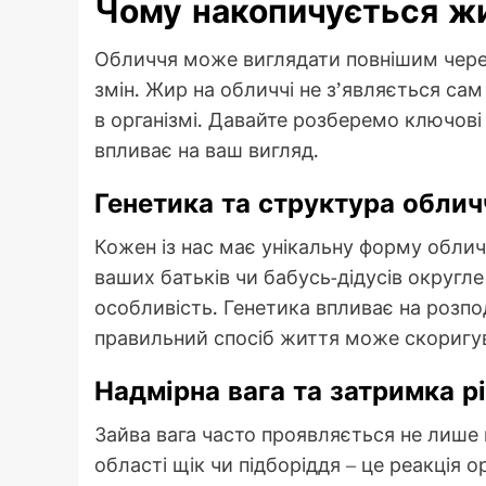
Чому накопичується жи
Обличчя може виглядати повнішим через 
змін. Жир на обличчі не з’являється сам
в організмі. Давайте розберемо ключов
впливає на ваш вигляд.
Генетика та структура облич
Кожен із нас має унікальну форму облич
ваших батьків чи бабусь-дідусів округл
особливість. Генетика впливає на розпод
правильний спосіб життя може скоригув
Надмірна вага та затримка р
Зайва вага часто проявляється не лише на
області щік чи підборіддя – це реакція о