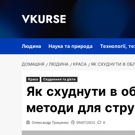
Перейти
до
VKURSE
вмісту
Людина
Наука та природа
Технології, т
ДОМАШНЯ
ЛЮДИНА
КРАСА
ЯК СХУДНУТИ В ОБ
Краса
Схуднення та дієти
Як схуднути в о
методи для стру
Олександр Троценко
09/07/2025
0