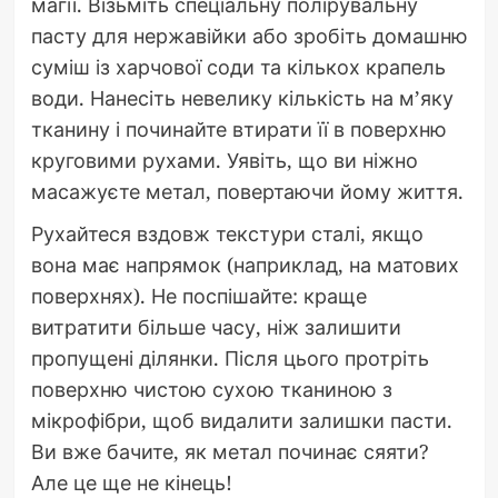
магії. Візьміть спеціальну полірувальну
пасту для нержавійки або зробіть домашню
суміш із харчової соди та кількох крапель
води. Нанесіть невелику кількість на м’яку
тканину і починайте втирати її в поверхню
круговими рухами. Уявіть, що ви ніжно
масажуєте метал, повертаючи йому життя.
Рухайтеся вздовж текстури сталі, якщо
вона має напрямок (наприклад, на матових
поверхнях). Не поспішайте: краще
витратити більше часу, ніж залишити
пропущені ділянки. Після цього протріть
поверхню чистою сухою тканиною з
мікрофібри, щоб видалити залишки пасти.
Ви вже бачите, як метал починає сяяти?
Але це ще не кінець!