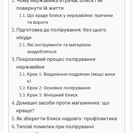
Чому нержавійка втрачає блиск і як
повернути їй життя
Що краде блиск у нержавійки: причини
та вороги
Підготовка до полірування: без цього
нікуди
Які інструменти та матеріали
знадобляться
Покроковий процес полірування
нержавійки
Крок 1: Видалення подряпин (якщо вони
є)
Крок 2: Основне полірування
Крок 3: Фінішний блиск
Домашні засоби проти магазинних: що
краще?
Як зберегти блиск надовго: профілактика
Типові помилки при поліруванні