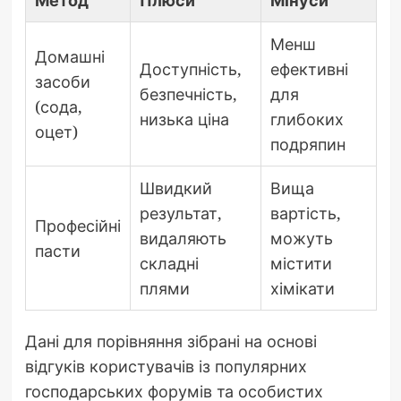
Метод
Плюси
Мінуси
Менш
Домашні
Доступність,
ефективні
засоби
безпечність,
для
(сода,
низька ціна
глибоких
оцет)
подряпин
Швидкий
Вища
результат,
вартість,
Професійні
видаляють
можуть
пасти
складні
містити
плями
хімікати
Дані для порівняння зібрані на основі
відгуків користувачів із популярних
господарських форумів та особистих