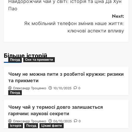
Найдорожчий чай у світі: історія та ціна Да Хун
navigation
Пао
Next:
Як мобільний телефон змінив наше життя:
ключові аспекти впливу
Більше історій
Посуд
Сни та прикмети
Чому не можна пити з розбитої кружки: ризики
та прикмети
Олександр Троценко
10/10/2025
0
Посуд
Чому чай у термосі довго залишається
гарячим: наукові секрети
Олександр Троценко
06/10/2025
0
Історія
Посуд
Цікаві факти