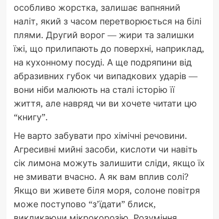
особливо жорстка, залишає вапняний
наліт, який з часом перетворюється на білі
плями. Другий ворог — жири та залишки
їжі, що прилипають до поверхні, наприклад,
на кухонному посуді. А ще подряпини від
абразивних губок чи випадкових ударів —
вони ніби малюють на сталі історію її
життя, але навряд чи ви хочете читати цю
“книгу”.
Не варто забувати про хімічні речовини.
Агресивні мийні засоби, кислоти чи навіть
сік лимона можуть залишити сліди, якщо їх
не змивати вчасно. А як вам вплив солі?
Якщо ви живете біля моря, солоне повітря
може поступово “з’їдати” блиск,
викликаючи мікрокорозію. Розуміння