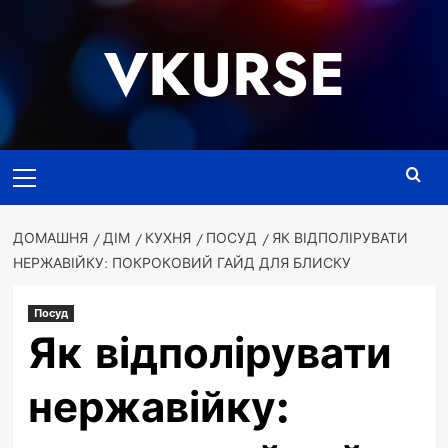
Перейти
до
VKURSE
вмісту
Основне
меню
ДОМАШНЯ
ДІМ
КУХНЯ
ПОСУД
ЯК ВІДПОЛІРУВАТИ
НЕРЖАВІЙКУ: ПОКРОКОВИЙ ГАЙД ДЛЯ БЛИСКУ
Посуд
Як відполірувати
нержавійку: