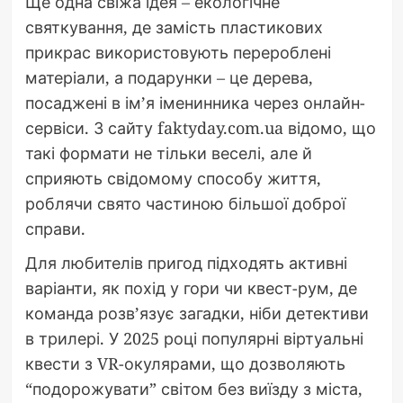
Ще одна свіжа ідея – екологічне
святкування, де замість пластикових
прикрас використовують перероблені
матеріали, а подарунки – це дерева,
посаджені в ім’я іменинника через онлайн-
сервіси. З сайту faktyday.com.ua відомо, що
такі формати не тільки веселі, але й
сприяють свідомому способу життя,
роблячи свято частиною більшої доброї
справи.
Для любителів пригод підходять активні
варіанти, як похід у гори чи квест-рум, де
команда розв’язує загадки, ніби детективи
в трилері. У 2025 році популярні віртуальні
квести з VR-окулярами, що дозволяють
“подорожувати” світом без виїзду з міста,