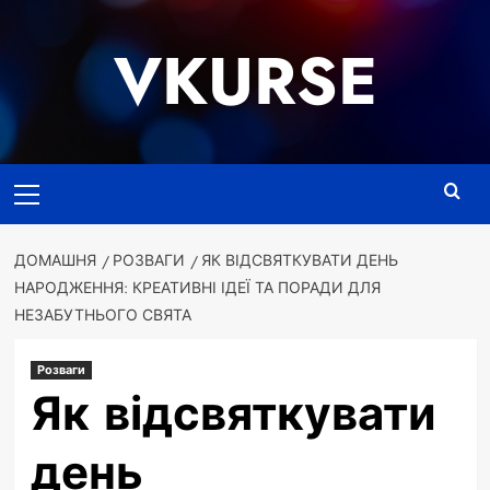
Перейти
до
VKURSE
вмісту
Основне
меню
ДОМАШНЯ
РОЗВАГИ
ЯК ВІДСВЯТКУВАТИ ДЕНЬ
НАРОДЖЕННЯ: КРЕАТИВНІ ІДЕЇ ТА ПОРАДИ ДЛЯ
НЕЗАБУТНЬОГО СВЯТА
Розваги
Як відсвяткувати
день