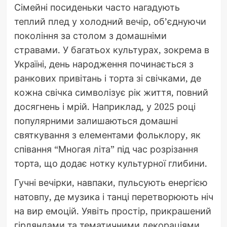
Сімейні посиденьки часто нагадують
теплий плед у холодний вечір, об’єднуючи
покоління за столом з домашніми
стравами. У багатьох культурах, зокрема в
Україні, день народження починається з
ранкових привітань і торта зі свічками, де
кожна свічка символізує рік життя, повний
досягнень і мрій. Наприклад, у 2025 році
популярними залишаються домашні
святкування з елементами фольклору, як
співання “Многая літа” під час розрізання
торта, що додає нотку культурної глибини.
Гучні вечірки, навпаки, пульсують енергією
натовпу, де музика і танці перетворюють ніч
на вир емоцій. Уявіть простір, прикрашений
гірляндами та тематичними декораціями,