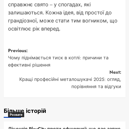
справжнє свято – у спогадах, які
залишаються. Кожна ідея, від простої до
грандіозної, може стати тим вогником, що
освітлює рік вперед.
Post
Previous:
Чому піднімається тиск в котлі: причини та
navigation
ефективні рішення
Next:
Кращі професійні металошукачі 2025: огляд,
порівняння та відгуки
Більше історій
Розваги
Ліцензія PlayCity проти офшорної: що дає запис