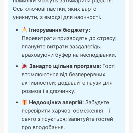
помилки можуть затьмарити радість.
Ось ключові пастки, яких варто
уникнути, з емодзі для наочності.
Ігнорування бюджету:
Перевитрати призводять до стресу;
плануйте витрати заздалегідь,
враховуючи буфер на несподіванки.
Занадто щільна програма:
Гості
втомлюються від безперервних
активностей; додавайте паузи для
розмов і відпочинку.
Недооцінка алергій:
Забудьте
перевірити харчові обмеження – і
свято зіпсується; запитуйте гостей
про вподобання.