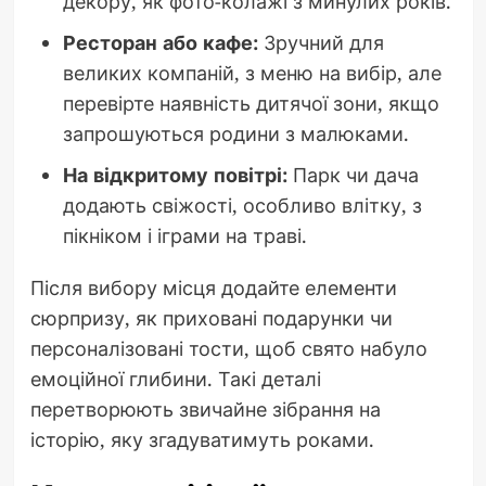
декору, як фото-колажі з минулих років.
Ресторан або кафе:
Зручний для
великих компаній, з меню на вибір, але
перевірте наявність дитячої зони, якщо
запрошуються родини з малюками.
На відкритому повітрі:
Парк чи дача
додають свіжості, особливо влітку, з
пікніком і іграми на траві.
Після вибору місця додайте елементи
сюрпризу, як приховані подарунки чи
персоналізовані тости, щоб свято набуло
емоційної глибини. Такі деталі
перетворюють звичайне зібрання на
історію, яку згадуватимуть роками.