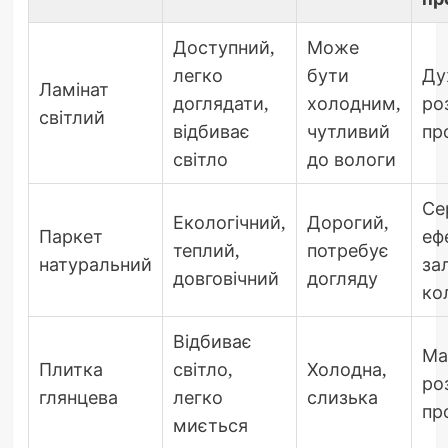
Доступний,
Може
легко
бути
Ду
Ламінат
доглядати,
холодним,
ро
світлий
відбиває
чутливий
пр
світло
до вологи
Се
Екологічний,
Дорогий,
Паркет
еф
теплий,
потребує
натуральний
за
довговічний
догляду
ко
Відбиває
Ма
Плитка
світло,
Холодна,
ро
глянцева
легко
слизька
пр
миється