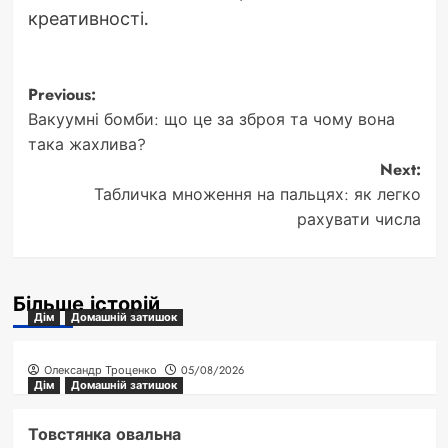
креативності.
Post
Previous:
Вакуумні бомби: що це за зброя та чому вона
navigation
така жахлива?
Next:
Табличка множення на пальцях: як легко
рахувати числа
Більше історій
Дім
Домашній затишок
Олександр Троценко
05/08/2026
Дім
Домашній затишок
Товстянка овальна