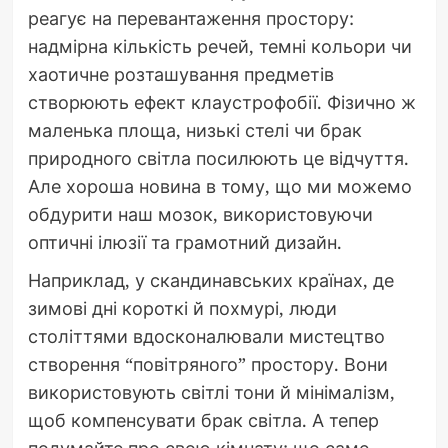
реагує на перевантаження простору:
надмірна кількість речей, темні кольори чи
хаотичне розташування предметів
створюють ефект клаустрофобії. Фізично ж
маленька площа, низькі стелі чи брак
природного світла посилюють це відчуття.
Але хороша новина в тому, що ми можемо
обдурити наш мозок, використовуючи
оптичні ілюзії та грамотний дизайн.
Наприклад, у скандинавських країнах, де
зимові дні короткі й похмурі, люди
століттями вдосконалювали мистецтво
створення “повітряного” простору. Вони
використовують світлі тони й мінімалізм,
щоб компенсувати брак світла. А тепер
подумайте про свою кімнату: що саме