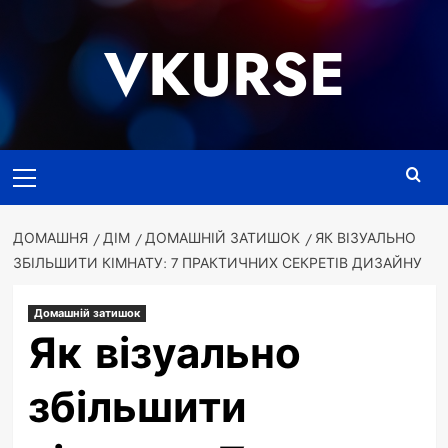
Перейти
до
VKURSE
вмісту
Основне
меню
ДОМАШНЯ
ДІМ
ДОМАШНІЙ ЗАТИШОК
ЯК ВІЗУАЛЬНО
ЗБІЛЬШИТИ КІМНАТУ: 7 ПРАКТИЧНИХ СЕКРЕТІВ ДИЗАЙНУ
Домашній затишок
Як візуально
збільшити