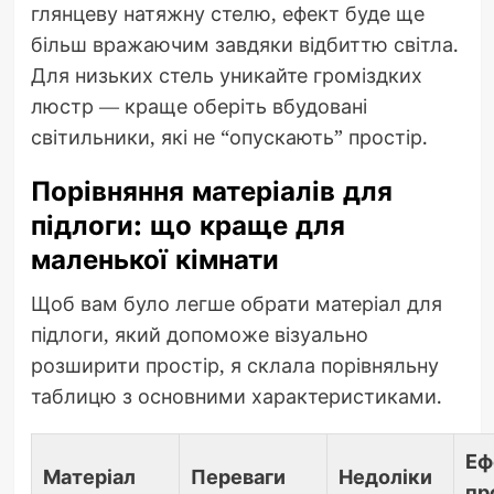
глянцеву натяжну стелю, ефект буде ще
більш вражаючим завдяки відбиттю світла.
Для низьких стель уникайте громіздких
люстр — краще оберіть вбудовані
світильники, які не “опускають” простір.
Порівняння матеріалів для
підлоги: що краще для
маленької кімнати
Щоб вам було легше обрати матеріал для
підлоги, який допоможе візуально
розширити простір, я склала порівняльну
таблицю з основними характеристиками.
Еф
Матеріал
Переваги
Недоліки
пр