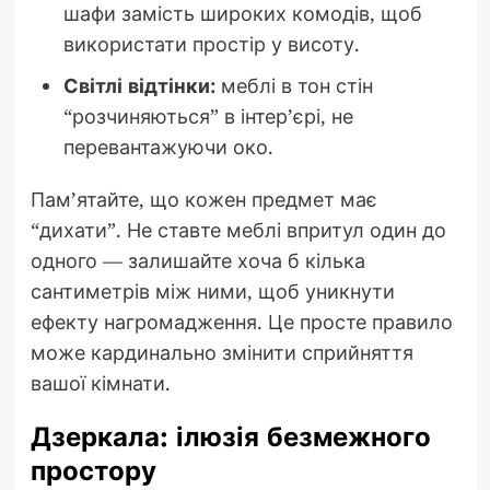
шафи замість широких комодів, щоб
використати простір у висоту.
Світлі відтінки:
меблі в тон стін
“розчиняються” в інтер’єрі, не
перевантажуючи око.
Пам’ятайте, що кожен предмет має
“дихати”. Не ставте меблі впритул один до
одного — залишайте хоча б кілька
сантиметрів між ними, щоб уникнути
ефекту нагромадження. Це просте правило
може кардинально змінити сприйняття
вашої кімнати.
Дзеркала: ілюзія безмежного
простору