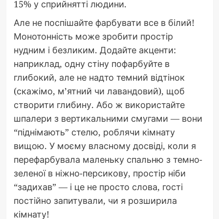
15% у сприйнятті людини.
Але не поспішайте фарбувати все в білий!
Монотонність може зробити простір
нудним і безликим. Додайте акценти:
наприклад, одну стіну пофарбуйте в
глибокий, але не надто темний відтінок
(скажімо, м’ятний чи лавандовий), щоб
створити глибину. Або ж використайте
шпалери з вертикальними смугами — вони
“піднімають” стелю, роблячи кімнату
вищою. У моєму власному досвіді, коли я
перефарбувала маленьку спальню з темно-
зеленої в ніжно-персикову, простір ніби
“задихав” — і це не просто слова, гості
постійно запитували, чи я розширила
кімнату!