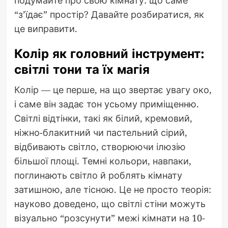
“з’їдає” простір? Давайте розбиратися, як
це виправити.
Колір як головний інструмент:
світлі тони та їх магія
Колір — це перше, на що звертає увагу око,
і саме він задає тон усьому приміщенню.
Світлі відтінки, такі як білий, кремовий,
ніжно-блакитний чи пастельний сірий,
відбивають світло, створюючи ілюзію
більшої площі. Темні кольори, навпаки,
поглинають світло й роблять кімнату
затишною, але тісною. Це не просто теорія:
науково доведено, що світлі стіни можуть
візуально “розсунути” межі кімнати на 10-