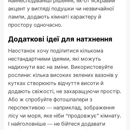
найнесподіваніші рішення, як-от яскравий
акцент у вигляді подушки чи незвичайної
лампи, додають кімнаті характеру й
простору одночасно.
Додаткові ідеї для натхнення
Наостанок хочу поділитися кількома
нестандартними ідеями, які можуть
надихнути вас на зміни. Використовуйте
рослини: кілька високих зелених вазонів у
кутках створюють відчуття висоти й
додають свіжості, не захаращуючи простір.
Або ж спробуйте фотошпалери з
перспективою — наприклад, зображення
лісу чи моря, яке ніби “продовжує” кімнату.
І найголовніше — не бійтеся додавати