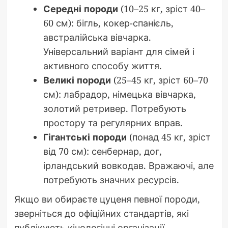
Середні породи
(10–25 кг, зріст 40–
60 см): бігль, кокер-спанієль,
австралійська вівчарка.
Універсальний варіант для сімей і
активного способу життя.
Великі породи
(25–45 кг, зріст 60–70
см): лабрадор, німецька вівчарка,
золотий ретривер. Потребують
простору та регулярних вправ.
Гігантські породи
(понад 45 кг, зріст
від 70 см): сенбернар, дог,
ірландський вовкодав. Вражаючі, але
потребують значних ресурсів.
Якщо ви обираєте цуценя певної породи,
зверніться до офіційних стандартів, які
публікують кінологічні організації,