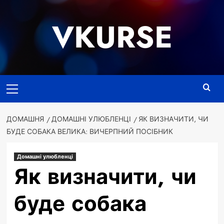
Перейти
до
VKURSE
вмісту
Основне
меню
ДОМАШНЯ
ДОМАШНІ УЛЮБЛЕНЦІ
ЯК ВИЗНАЧИТИ, ЧИ
БУДЕ СОБАКА ВЕЛИКА: ВИЧЕРПНИЙ ПОСІБНИК
Домашні улюбленці
Як визначити, чи
буде собака