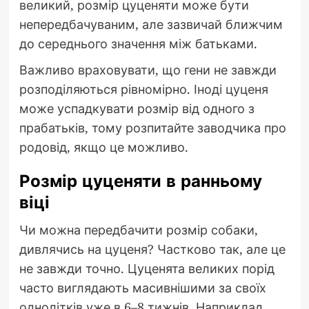
великий, розмір цуценяти може бути
непередбачуваним, але зазвичай ближчим
до середнього значення між батьками.
Важливо враховувати, що гени не завжди
розподіляються рівномірно. Іноді цуценя
може успадкувати розмір від одного з
прабатьків, тому розпитайте заводчика про
родовід, якщо це можливо.
Розмір цуценяти в ранньому
віці
Чи можна передбачити розмір собаки,
дивлячись на цуценя? Частково так, але це
не завжди точно. Цуценята великих порід
часто виглядають масивнішими за своїх
однолітків уже в 6–8 тижнів. Наприклад,