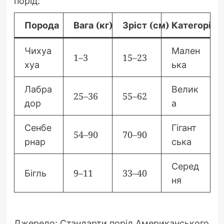
порід:
Порода
Вага (кг)
Зріст (см)
Категорія
Чихуа
Мален
1–3
15–23
хуа
ька
Лабра
Велик
25–36
55–62
дор
а
Сенбе
Гігант
54–90
70–90
рнар
ська
Серед
Бігль
9–11
33–40
ня
Джерело: Стандарти порід Американського