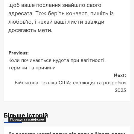
щоб ваше послання знайшло свого
адресата. Тож беріть конверт, пишіть із
любов’ю, і нехай ваші листи завжди
досягають мети.
Post
Previous:
Коли починається нудота при вагітності:
navigation
терміни та причини
Next:
Військова техніка США: еволюція та розробки
2025
Більше історій
Поради та лайфхаки