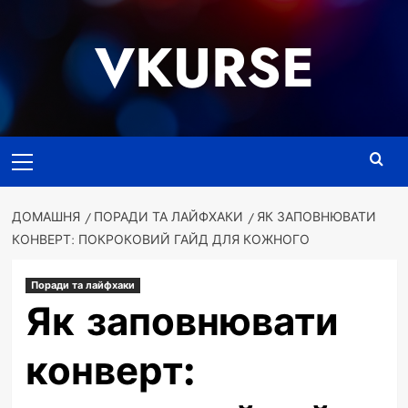
Перейти
до
VKURSE
вмісту
Основне
меню
ДОМАШНЯ
ПОРАДИ ТА ЛАЙФХАКИ
ЯК ЗАПОВНЮВАТИ
КОНВЕРТ: ПОКРОКОВИЙ ГАЙД ДЛЯ КОЖНОГО
Поради та лайфхаки
Як заповнювати
конверт: