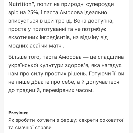
Nutrition”, попит на природні суперфуди
зріс на 25%, і паста Амосова ідеально
вписується в цей тренд. Вона доступна,
проста у приготуванні та не потребує
екзотичних інгредієнтів, на відміну від
модних асаї чи матчі.
Більше того, паста Амосова — це спадщина
української культури здоров’я, яка нагадує
нам про силу простих рішень. Готуючи її, ви
не лише дбаєте про себе, а й долучаєтеся
до традицій, перевірених часом.
Post
Previous:
Як зробити котлети з фаршу: секрети соковитої
navigation
та смачної страви