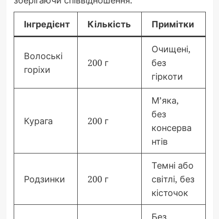
зберігаючи співвідношення.
Інгредієнт
Кількість
Примітки
Очищені,
Волоські
200 г
без
горіхи
гіркоти
М’яка,
без
Курага
200 г
консерва
нтів
Темні або
Родзинки
200 г
світлі, без
кісточок
Без