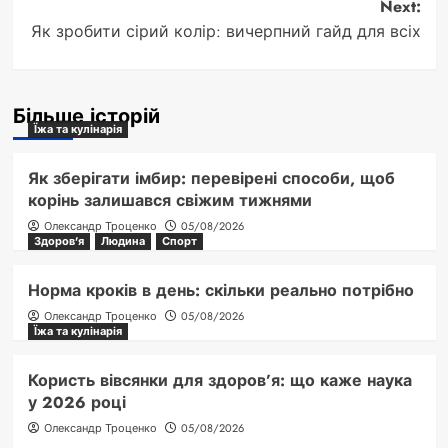
Next:
Як зробити сірий колір: вичерпний гайд для всіх
Більше історій
Їжа та кулінарія
Як зберігати імбир: перевірені способи, щоб
корінь залишався свіжим тижнями
Олександр Троценко
05/08/2026
Здоров'я
Людина
Спорт
Норма кроків в день: скільки реально потрібно
Олександр Троценко
05/08/2026
Їжа та кулінарія
Користь вівсянки для здоров’я: що каже наука
у 2026 році
Олександр Троценко
05/08/2026