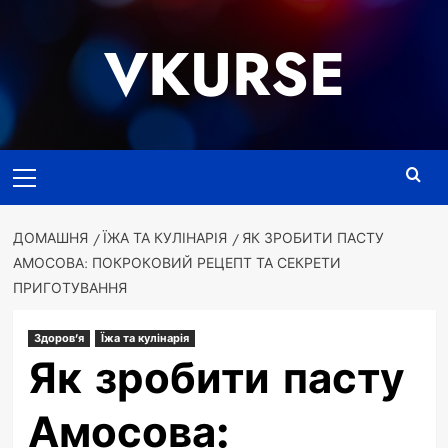
Перейти
до
VKURSE
вмісту
Основне
меню
ДОМАШНЯ
ЇЖА ТА КУЛІНАРІЯ
ЯК ЗРОБИТИ ПАСТУ
АМОСОВА: ПОКРОКОВИЙ РЕЦЕПТ ТА СЕКРЕТИ
ПРИГОТУВАННЯ
Здоров'я
Їжа та кулінарія
Як зробити пасту
Амосова: