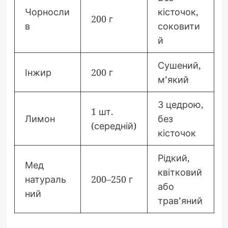
Чорносли
кісточок,
200 г
в
соковити
й
Сушений,
Інжир
200 г
м’який
З цедрою,
1 шт.
Лимон
без
(середній)
кісточок
Рідкий,
Мед
квітковий
натураль
200–250 г
або
ний
трав’яний