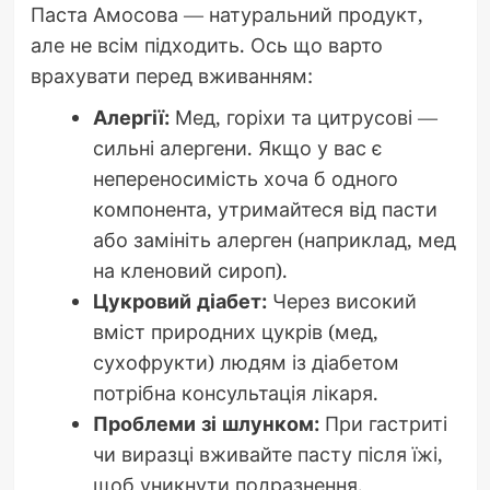
Паста Амосова — натуральний продукт,
але не всім підходить. Ось що варто
врахувати перед вживанням:
Алергії:
Мед, горіхи та цитрусові —
сильні алергени. Якщо у вас є
непереносимість хоча б одного
компонента, утримайтеся від пасти
або замініть алерген (наприклад, мед
на кленовий сироп).
Цукровий діабет:
Через високий
вміст природних цукрів (мед,
сухофрукти) людям із діабетом
потрібна консультація лікаря.
Проблеми зі шлунком:
При гастриті
чи виразці вживайте пасту після їжі,
щоб уникнути подразнення.