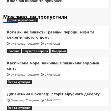
Ювелірні вироби та прикраси
Можливо, ви пропустили
Домашні улюбленці
Коти які не линяють: реальні породи, міфи та
секрети чистого дому
Олександр Троценко
07/08/2026
Людина
Наука та природа
Подорожі
Каспійське море: найбільша замкнена водойма
світу
Олександр Троценко
07/08/2026
Їжа та кулінарія
Дубайський шоколад: історія вірусного десерту
Олександр Троценко
07/08/2026
Їжа та кулінарія