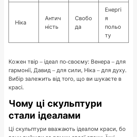
Енергі
Антич
Свобо
я
Ніка
ність
да
польо
ту
Кожен твір – ідеал по-своєму: Венера – для
гармонії, Давид – для сили, Ніка – для духу.
Вибір залежить від того, що ви шукаєте в
красі.
Чому ці скульптури
стали ідеалами
Ці скульптури вважають ідеалом краси, бо