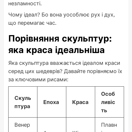
незламності.
Чому ідеал? Бо вона уособлює рух і дух,
що перемагає час.
Порівняння скульптур:
яка краса ідеальніша
Яка скульптура вважається ідеалом краси
серед цих шедеврів? Давайте порівняємо їх
за ключовими рисами:
Особ
Скуль
Епоха
Краса
ливіс
птура
ть
Венер
Плавн