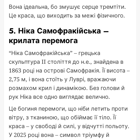
Вона ідеальна, бо змушує серце тремтіти.
Це краса, що виходить за межі фізичного.
5. Ніка Самофракійська –
крилата перемога
“Ніка Самофракійська” – грецька
скульптура II століття до н.е., знайдена в
1863 році на острові Самофракія. Її висота –
2,75 м, і вона стоїть у Луврі, вражаючи
розмахом крил і динамікою. Без голови й
рук Ніка все одно виглядає велично.
Це богиня перемоги, що ніби летить проти
вітру, з тканиною, що обіймає її тіло. Її
краса – у свободі й силі, у відчутті польоту.
У 2025 році вона – символ тріумфу й