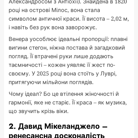
Александросом з Антіохії). Знайдена в 1820
році на острові Мілос, вона стала
символом античної краси. Її висота – 2,02 м,
і навіть без рук вона заворожує.
Венера уособлює ідеальні пропорції: плавні
вигини стегон, ніжна постава й загадковий
погляд. Її втрачені руки лише додають
таємничості – кожен уявляє її жест по-
своєму. У 2025 році вона стоїть у Луврі,
притягуючи мільйони поглядів.
Чому ідеал? Бо це втілення жіночності й
гармонії, яке не старіє. Її краса – як музика,
що звучить крізь віки.
2. Давид Мікеланджело –
ренесансна досконалість