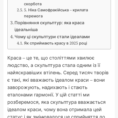
скорбота
5. Ніка Самофракійська – крилата
перемога
Порівняння скульптур: яка краса
ідеальніша
Чому ці скульптури стали ідеалами
Як сприймають красу в 2025 році
Краса – це те, що століттями хвилює
людство, а скульптура стала одним із її
найяскравіших втілень. Серед тисяч творів
є такі, які вважають ідеалом краси – вони
заворожують, надихають і стають
еталонами гармонії. У цій статті ми
розберемося, яка скульптура вважається
ідеалом краси, чому вона отримала цей
статус і як змінювалося це сприйняття до