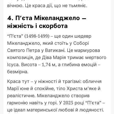
вічною. Це краса дії, що не тьмяніє.
4. П’єта Мікеланджело –
ніжність і скорбота
“П’єта” (1498-1499) – ще один шедевр
Мікеланджело, який стоїть у Соборі
Святого Петра у Ватикані. Це мармурова
композиція, де Діва Марія тримає мертвого
Ісуса. Висота – 1,74 м, а глибина емоцій –
безмірна.
Краса тут – у ніжності й трагізмі: обличчя
Марії юне й спокійне, тіло Христа м’яке й
реалістичне. Мікеланджело створив
гармонію навіть у горі. У 2025 році “П’єта” –
це ідеал материнської любові й людяності.