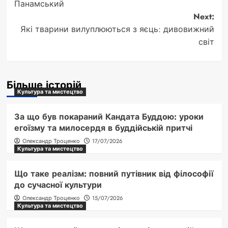
navigation
Панамський
Next:
Які тварини вилуплюються з яєць: дивовижний
світ
Більше історій
Культура та мистецтво
За що був покараний Кандата Буддою: уроки
егоїзму та милосердя в буддійській притчі
Олександр Троценко
17/07/2026
Культура та мистецтво
Що таке реалізм: повний путівник від філософії
до сучасної культури
Олександр Троценко
15/07/2026
Культура та мистецтво