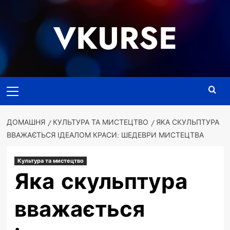
Перейти
до
VKURSE
вмісту
Основне
меню
ДОМАШНЯ
КУЛЬТУРА ТА МИСТЕЦТВО
ЯКА СКУЛЬПТУРА
ВВАЖАЄТЬСЯ ІДЕАЛОМ КРАСИ: ШЕДЕВРИ МИСТЕЦТВА
Культура та мистецтво
Яка скульптура
вважається