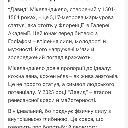
“Давид” Мікеланджело, створений у 1501-
1504 роках, – це 5,17-метрова мармурова
статуя, яка стоїть у Флоренції, в Галереї
Академії. Цей юнак перед битвою з
Голіафом – втілення сили, молодості й
мужності. Його напружені м’язи й
зосереджений погляд вражають.
Мікеланджело довів пропорції до ідеалу:
кожна вена, кожен м’яз – як жива анатомія.
Це не просто статуя, а символ людського
потенціалу. У 2025 році “Давид” – еталон
ренесансної краси й майстерності.
Він ідеальний, бо поєднує фізичну силу з
внутрішньою глибиною. Це краса, що
говорить про боротьбу й перемогу.