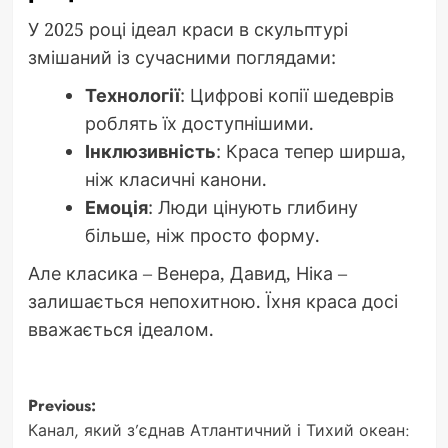
У 2025 році ідеал краси в скульптурі
змішаний із сучасними поглядами:
Технології
: Цифрові копії шедеврів
роблять їх доступнішими.
Інклюзивність
: Краса тепер ширша,
ніж класичні канони.
Емоція
: Люди цінують глибину
більше, ніж просто форму.
Але класика – Венера, Давид, Ніка –
залишається непохитною. Їхня краса досі
вважається ідеалом.
Post
Previous:
Канал, який з’єднав Атлантичний і Тихий океан: