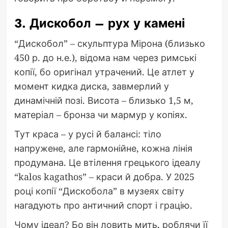
3. Дискобол – рух у камені
“Дискобол” – скульптура Мірона (близько
450 р. до н.е.), відома нам через римські
копії, бо оригінал утрачений. Це атлет у
момент кидка диска, завмерлий у
динамічній позі. Висота – близько 1,5 м,
матеріал – бронза чи мармур у копіях.
Тут краса – у русі й балансі: тіло
напружене, але гармонійне, кожна лінія
продумана. Це втілення грецького ідеалу
“kalos kagathos” – краси й добра. У 2025
році копії “Дискобола” в музеях світу
нагадують про античний спорт і грацію.
Чому ідеал? Бо він ловить мить, роблячи її