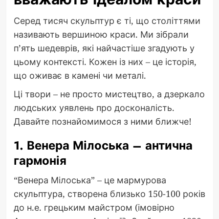
Серед тисяч скульптур є ті, що століттями
називають вершиною краси. Ми зібрали
п’ять шедеврів, які найчастіше згадують у
цьому контексті. Кожен із них – це історія,
що оживає в камені чи металі.
Ці твори – не просто мистецтво, а дзеркало
людських уявлень про досконалість.
Давайте познайомимося з ними ближче!
1. Венера Мілоська – антична
гармонія
“Венера Мілоська” – це мармурова
скульптура, створена близько 150-100 років
до н.е. грецьким майстром (імовірно