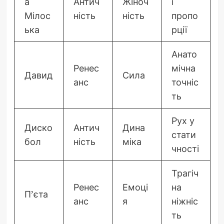
а
Антич
Жіноч
і
Мілос
ність
ність
пропо
ька
рції
Анато
Ренес
мічна
Давид
Сила
анс
точніс
ть
Рух у
Диско
Антич
Дина
стати
бол
ність
міка
чності
Трагіч
Ренес
Емоці
на
П’єта
анс
я
ніжніс
ть