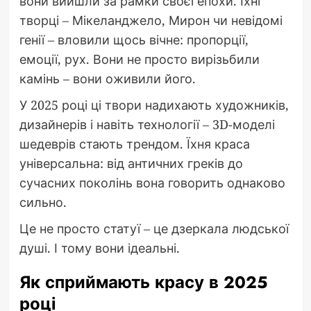
вони вийшли за рамки своєї епохи. Їхні
творці – Мікеланджело, Мирон чи невідомі
генії – вловили щось вічне: пропорції,
емоції, рух. Вони не просто вирізьбили
камінь – вони оживили його.
У 2025 році ці твори надихають художників,
дизайнерів і навіть технології – 3D-моделі
шедеврів стають трендом. Їхня краса
універсальна: від античних греків до
сучасних поколінь вона говорить однаково
сильно.
Це не просто статуї – це дзеркала людської
душі. І тому вони ідеальні.
Як сприймають красу в 2025
році