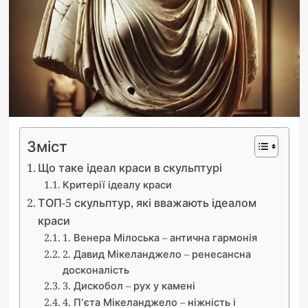
Зміст
Що таке ідеал краси в скульптурі
Критерії ідеалу краси
ТОП-5 скульптур, які вважають ідеалом
краси
1. Венера Мілоська – антична гармонія
2. Давид Мікеланджело – ренесансна
досконалість
3. Дискобол – рух у камені
4. П’єта Мікеланджело – ніжність і