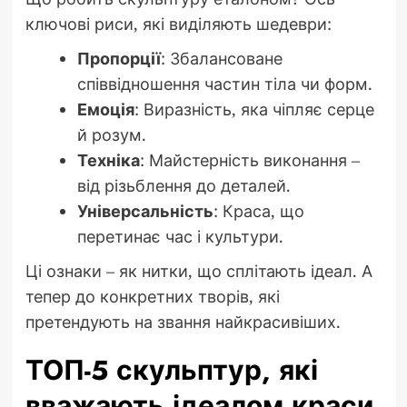
ключові риси, які виділяють шедеври:
Пропорції
: Збалансоване
співвідношення частин тіла чи форм.
Емоція
: Виразність, яка чіпляє серце
й розум.
Техніка
: Майстерність виконання –
від різьблення до деталей.
Універсальність
: Краса, що
перетинає час і культури.
Ці ознаки – як нитки, що сплітають ідеал. А
тепер до конкретних творів, які
претендують на звання найкрасивіших.
ТОП-5 скульптур, які
вважають ідеалом краси