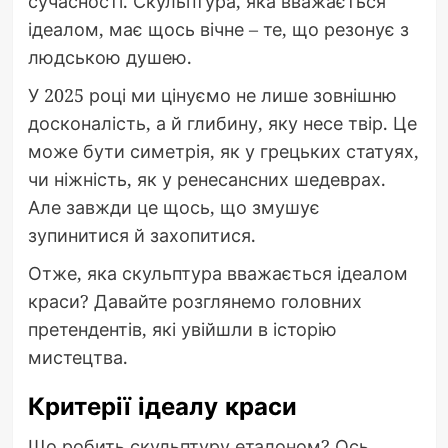
сучасності. Скульптура, яка вважається
ідеалом, має щось вічне – те, що резонує з
людською душею.
У 2025 році ми цінуємо не лише зовнішню
досконалість, а й глибину, яку несе твір. Це
може бути симетрія, як у грецьких статуях,
чи ніжність, як у ренесансних шедеврах.
Але завжди це щось, що змушує
зупинитися й захопитися.
Отже, яка скульптура вважається ідеалом
краси? Давайте розглянемо головних
претендентів, які увійшли в історію
мистецтва.
Критерії ідеалу краси
Що робить скульптуру еталоном? Ось