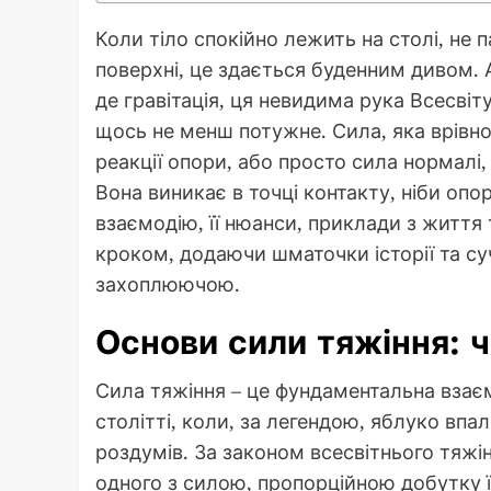
Коли тіло спокійно лежить на столі, не 
поверхні, це здається буденним дивом. 
де гравітація, ця невидима рука Всесвіту
щось не менш потужне. Сила, яка врівно
реакції опори, або просто сила нормалі, 
Вона виникає в точці контакту, ніби опор
взаємодію, її нюанси, приклади з життя
кроком, додаючи шматочки історії та су
захоплюючою.
Основи сили тяжіння: ч
Сила тяжіння – це фундаментальна взаєм
столітті, коли, за легендою, яблуко впа
роздумів. За законом всесвітнього тяжін
одного з силою, пропорційною добутку ї