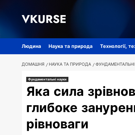
Перейти
до
VKURSE
вмісту
Людина
Наука та природа
Технології, т
ДОМАШНЯ
НАУКА ТА ПРИРОДА
ФУНДАМЕНТАЛЬНІ
Фундаментальні науки
Яка сила зрівно
глибоке занурен
рівноваги