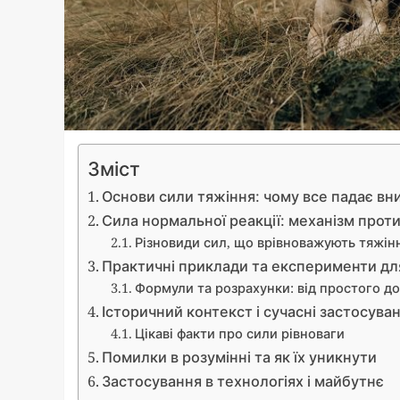
Зміст
Основи сили тяжіння: чому все падає вн
Сила нормальної реакції: механізм протид
Різновиди сил, що врівноважують тяжін
Практичні приклади та експерименти дл
Формули та розрахунки: від простого д
Історичний контекст і сучасні застосува
Цікаві факти про сили рівноваги
Помилки в розумінні та як їх уникнути
Застосування в технологіях і майбутнє