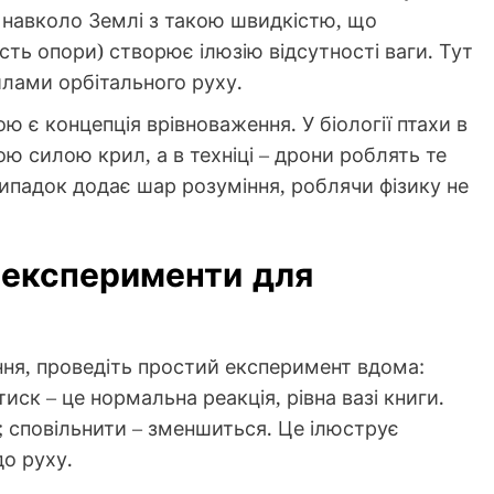
 навколо Землі з такою швидкістю, що
ість опори) створює ілюзію відсутності ваги. Тут
илами орбітального руху.
ю є концепція врівноваження. У біології птахи в
ю силою крил, а в техніці – дрони роблять те
ипадок додає шар розуміння, роблячи фізику не
 експерименти для
ння, проведіть простий експеримент вдома:
иск – це нормальна реакція, рівна вазі книги.
; сповільнити – зменшиться. Це ілюструє
о руху.