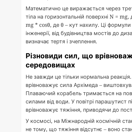
Математично це виражається через треті
тіла на горизонтальній поверхні N = mg,
mg * cosθ, де θ – кут нахилу. Ці формул
інженерії, від будівництва мостів до д
визначає тертя і зчеплення.
Різновиди сил, що врівноваж
середовищах
Не завжди це тільки нормальна реакція.
врівноважує сила Архімеда – виштовхувал
Плаваючий корабель тримається на пове
силами від води. У повітрі парашутист пі
врівноважує тяжіння, приводячи до пост
У космосі, на Міжнародній космічній ста
не тому, що тяжіння відсутнє – воно ст