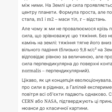
між ними. На Землі ця сила проявляєтьс
центру планети. Формула проста, але поту
стала, m1 і m2 – маси тіл, r – відстань.
Але чому ж ми не провалюємося крізь пі
сила, що зрівноважує цю тяжіння. Без неї
камінь на землі: тяжіння тягне його вни
вільного падіння (близько 9,8 м/с² на Зе
відповідає рівною за величиною, але п
сила перпендикулярна до поверхні конта
normalis – перпендикулярний).
Цікаво, як ця концепція еволюціонувала. 
про сили в рідинах, а Галілей експериме
повітря всі об’єкти падають однаково. С
CERN або NASA, підтверджують ці принц
нюанси до класичної картини.