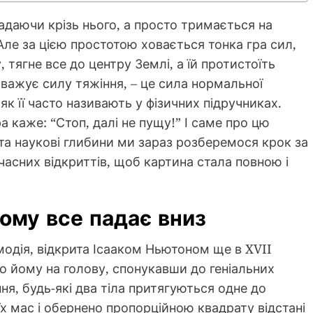
падаючи крізь нього, а просто тримається на
Але за цією простотою ховається тонка гра сил,
, тягне все до центру Землі, а їй протистоїть
важує силу тяжіння, – це сила нормальної
як її часто називають у фізичних підручниках.
а каже: “Стоп, далі не пущу!” І саме про цю
 та наукові глибини ми зараз розберемося крок за
часних відкриттів, щоб картина стала повною і
ому все падає вниз
одія, відкрита Ісааком Ньютоном ще в XVII
ло йому на голову, спонукавши до геніальних
ня, будь-які два тіла притягуються одне до
х мас і обернено пропорційною квадрату відстані