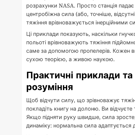
розрахунки NASA. Просто станція падає
центробіжна сила (або, точніше, відсутн
тяжіння врівноважується інерційними с
Ці приклади показують, наскільки гнучко
польоті врівноважують тяжіння підйомно
саме за допомогою пропелерів. Кожен в
сухою теорією, а живою наукою.
Практичні приклади та
розуміння
Щоб відчути силу, що зрівноважує тяжі
покладіть книгу на долоню. Ви відчуєте т
Якщо підняти руку швидше, сила зросте
динаміку: нормальна сила адаптується д