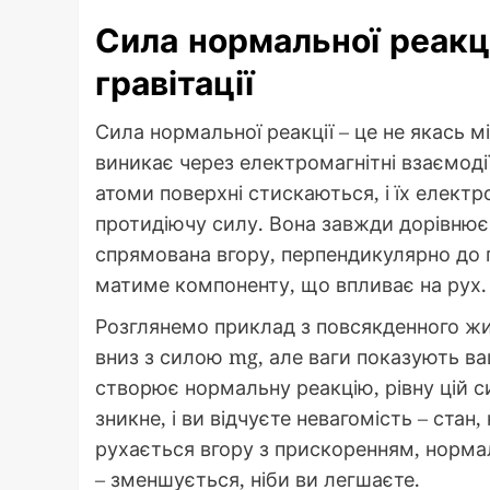
Сила нормальної реакці
гравітації
Сила нормальної реакції – це не якась м
виникає через електромагнітні взаємодії
атоми поверхні стискаються, і їх елект
протидіючу силу. Вона завжди дорівнює 
спрямована вгору, перпендикулярно до 
матиме компоненту, що впливає на рух.
Розглянемо приклад з повсякденного житт
вниз з силою mg, але ваги показують в
створює нормальну реакцію, рівну цій с
зникне, і ви відчуєте невагомість – стан,
рухається вгору з прискоренням, нормал
– зменшується, ніби ви легшаєте.