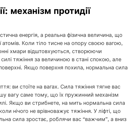
ї: механізм протидії
істична енергія, а реальна фізична величина, що
 атомів. Коли тіло тисне на опору своєю вагою,
ронні хмари відштовхуються, створюючи
силі тяжіння за величиною в стані спокою, але
поверхні. Якщо поверхня похила, нормальна сила
я: ви стоїте на вагах. Сила тяжіння тягне вас
ашу вагу саме тому, що їх пружинний механізм
илі. Якщо ви стрибнете, на мить нормальна сила
 коли нічого не врівноважує тяжіння. У ліфті, що
ьна сила зростає, роблячи вас “важчим”, а вниз