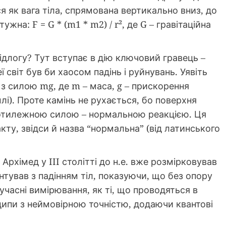
я як вага тіла, спрямована вертикально вниз, до
жна: F = G * (m1 * m2) / r², де G – гравітаційна
длогу? Тут вступає в дію ключовий гравець –
 світ був би хаосом падінь і руйнувань. Уявіть
з з силою mg, де m – маса, g – прискорення
млі). Проте камінь не рухається, бо поверхня
ротилежною силою – нормальною реакцією. Ця
кту, звідси й назва “нормальна” (від латинського
Архімед у III столітті до н.е. вже розмірковував
нтував з падінням тіл, показуючи, що без опору
учасні вимірювання, як ті, що проводяться в
ипи з неймовірною точністю, додаючи квантові