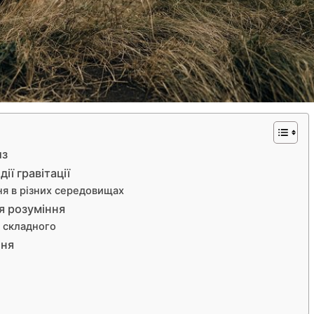
из
ії гравітації
ня в різних середовищах
я розуміння
о складного
ння