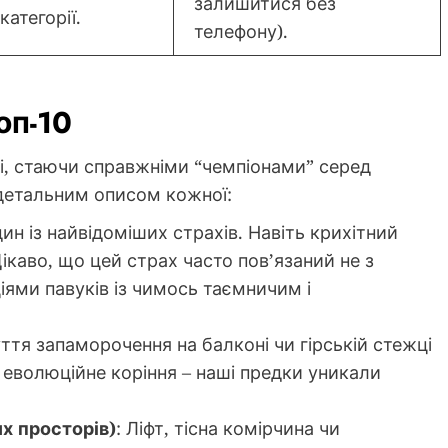
залишитися без
 категорії.
телефону).
оп-10
нші, стаючи справжніми “чемпіонами” серед
 детальним описом кожної:
дин із найвідоміших страхів. Навіть крихітний
ікаво, що цей страх часто пов’язаний не з
іями павуків із чимось таємничим і
уття запаморочення на балконі чи гірській стежці
 еволюційне коріння – наші предки уникали
х просторів)
: Ліфт, тісна комірчина чи