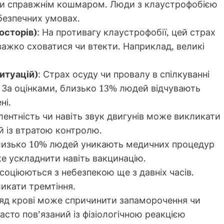
и справжнім кошмаром. Люди з клаустрофобією
 безпечних умовах.
осторів)
: На противагу клаустрофобії, цей страх
важко сховатися чи втекти. Наприклад, великі
итуацій)
: Страх осуду чи провалу в спілкуванні
. За оцінками, близько 13% людей відчувають
ні.
лентність чи навіть звук двигунів може викликати
ий із втратою контролю.
лизько 10% людей уникають медичних процедур
е ускладнити навіть вакцинацію.
 асоціюються з небезпекою ще з давніх часів.
икати тремтіння.
ляд крові може спричинити запаморочення чи
асто пов’язаний із фізіологічною реакцією