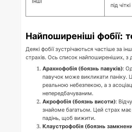
Інші
під чіткі
Найпоширеніші фобії: т
Деякі фобії зустрічаються частіше за і
страхів. Ось список найпоширеніших, з
Арахнофобія (боязнь павуків)
: О
павучок може викликати паніку. Ц
реальною небезпекою, а з асоціац
непередбачуваним.
Акрофобія (боязнь висоти)
: Відч
знайоме багатьом. Цей страх має
падінь, щоб вижити.
Клаустрофобія (боязнь замкнени