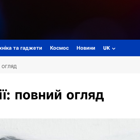
ехніка та гаджети
Космос
Новини
UK
Й ОГЛЯД
ї: повний огляд