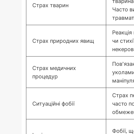
тварина
Страх тварин
Часто в
травмат
Реакція
Страх природних явищ
чи стихі
некеров
Пов’яза
Страх медичних
уколами
процедур
маніпул
Страх п
Ситуаційні фобії
часто п
обмеже
Фобії, 