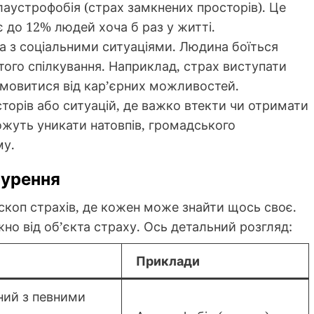
клаустрофобія (страх замкнених просторів). Це
 до 12% людей хоча б раз у житті.
ана з соціальними ситуаціями. Людина боїться
того спілкування. Наприклад, страх виступати
мовитися від кар’єрних можливостей.
сторів або ситуацій, де важко втекти чи отримати
жуть уникати натовпів, громадського
му.
нурення
оскоп страхів, де кожен може знайти щось своє.
жно від об’єкта страху. Ось детальний розгляд:
Приклади
ний з певними