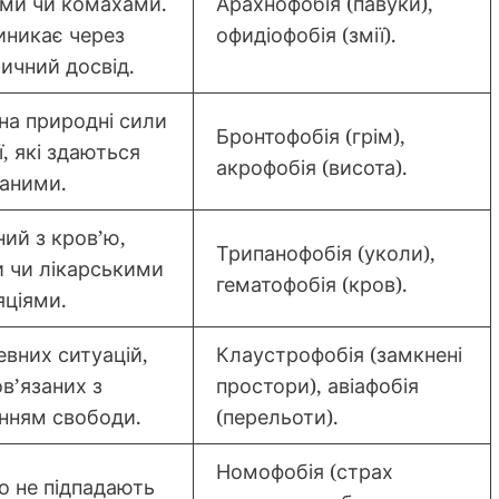
ми чи комахами.
Арахнофобія (павуки),
иникає через
офидіофобія (змії).
ичний досвід.
 на природні сили
Бронтофобія (грім),
ї, які здаються
акрофобія (висота).
аними.
ний з кров’ю,
Трипанофобія (уколи),
 чи лікарськими
гематофобія (кров).
яціями.
евних ситуацій,
Клаустрофобія (замкнені
ов’язаних з
простори), авіафобія
нням свободи.
(перельоти).
Номофобія (страх
що не підпадають