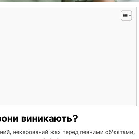
 вони виникають?
льний, некерований жах перед певними об’єктами,