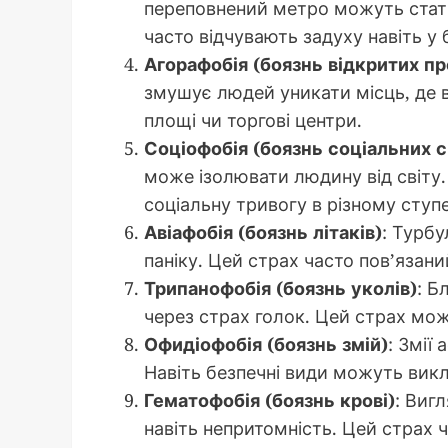
переповнений метро можуть стат
часто відчувають задуху навіть у
Агорафобія (боязнь відкритих пр
змушує людей уникати місць, де 
площі чи торгові центри.
Соціофобія (боязнь соціальних с
може ізолювати людину від світу
соціальну тривогу в різному ступе
Авіафобія (боязнь літаків)
: Турбу
паніку. Цей страх часто пов’язан
Трипанофобія (боязнь уколів)
: Б
через страх голок. Цей страх мож
Офидіофобія (боязнь змій)
: Змії
Навіть безпечні види можуть викл
Гематофобія (боязнь крові)
: Виг
навіть непритомність. Цей страх ч