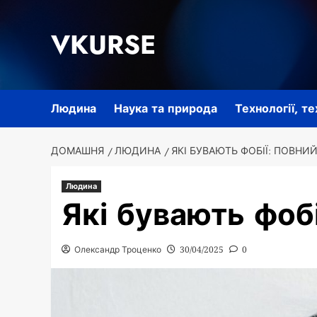
Перейти
до
VKURSE
вмісту
Людина
Наука та природа
Технології, т
ДОМАШНЯ
ЛЮДИНА
ЯКІ БУВАЮТЬ ФОБІЇ: ПОВНИ
Людина
Які бувають фобі
Олександр Троценко
30/04/2025
0