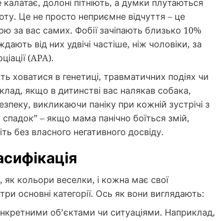
 калатає, долоні пітніють, а думки плутаються
соту. Це не просто неприємне відчуття – це
шою за вас самих. Фобії зачіпають близько 10%
ають від них удвічі частіше, ніж чоловіки, за
іації (APA).
 ховатися в генетиці, травматичних подіях чи
клад, якщо в дитинстві вас налякав собака,
зпеку, викликаючи паніку при кожній зустрічі з
 спадок” – якщо мама панічно боїться змій,
ть без власного негативного досвіду.
асифікація
, як кольори веселки, і кожна має свої
три основні категорії. Ось як вони виглядають:
онкретними об’єктами чи ситуаціями. Наприклад,