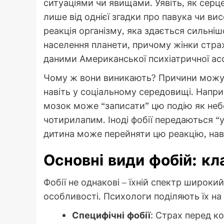
ситуаціями чи явищами. Уявіть, як серце
лише від однієї згадки про павука чи ви
реакція організму, яка здається сильні
населення планети, причому жінки стражд
даними Американської психіатричної асоц
Чому ж вони виникають? Причини можуть
навіть у соціальному середовищі. Напри
мозок може “записати” цю подію як небе
чотирилапим. Іноді фобії передаються “у
дитина може перейняти цю реакцію, наві
Основні види фобій: кл
Фобії не однакові – їхній спектр широкий
особливості. Психологи поділяють їх на 
Специфічні фобії
: Страх перед к