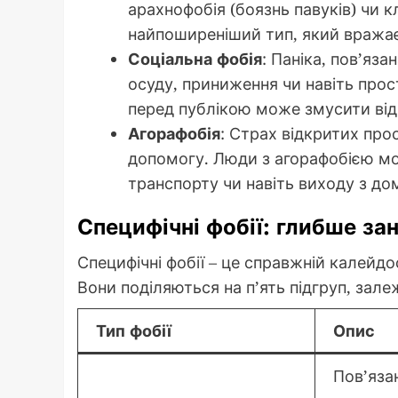
арахнофобія (боязнь павуків) чи 
найпоширеніший тип, який вражає
Соціальна фобія
: Паніка, пов’яз
осуду, приниження чи навіть прос
перед публікою може змусити від
Агорафобія
: Страх відкритих про
допомогу. Люди з агорафобією мо
транспорту чи навіть виходу з до
Специфічні фобії: глибше за
Специфічні фобії – це справжній калейд
Вони поділяються на п’ять підгруп, зале
Тип фобії
Опис
Пов’яза