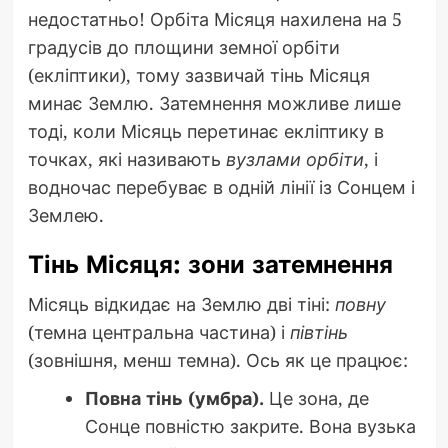
недостатньо! Орбіта Місяця нахилена на 5
градусів до площини земної орбіти
(екліптики), тому зазвичай тінь Місяця
минає Землю. Затемнення можливе лише
тоді, коли Місяць перетинає екліптику в
точках, які називають
вузлами орбіти
, і
водночас перебуває в одній лінії із Сонцем і
Землею.
Тінь Місяця: зони затемнення
Місяць відкидає на Землю дві тіні:
повну
(темна центральна частина) і
півтінь
(зовнішня, менш темна). Ось як це працює:
Повна тінь (умбра).
Це зона, де
Сонце повністю закрите. Вона вузька