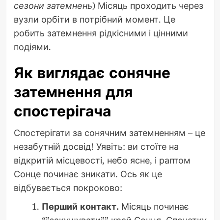
сезони затемнень
) Місяць проходить через
вузли орбіти в потрібний момент. Це
робить затемнення рідкісними і цінними
подіями.
Як виглядає сонячне
затемнення для
спостерігача
Спостерігати за сонячним затемненням – це
незабутній досвід! Уявіть: ви стоїте на
відкритій місцевості, небо ясне, і раптом
Сонце починає зникати. Ось як це
відбувається покроково:
Перший контакт.
Місяць починає
“”закушувати”” край Сонця. Спочатку