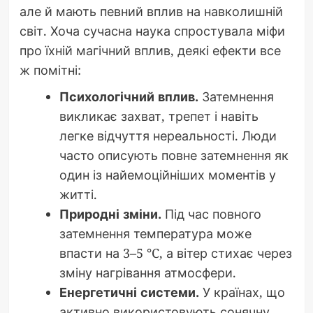
але й мають певний вплив на навколишній
світ. Хоча сучасна наука спростувала міфи
про їхній магічний вплив, деякі ефекти все
ж помітні:
Психологічний вплив.
Затемнення
викликає захват, трепет і навіть
легке відчуття нереальності. Люди
часто описують повне затемнення як
один із найемоційніших моментів у
житті.
Природні зміни.
Під час повного
затемнення температура може
впасти на 3–5 °C, а вітер стихає через
зміну нагрівання атмосфери.
Енергетичні системи.
У країнах, що
активно використовують сонячну