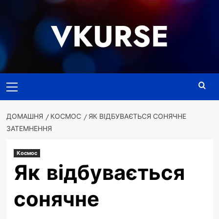
Перейти
до
VKURSE
вмісту
Основне
меню
ДОМАШНЯ
КОСМОС
ЯК ВІДБУВАЄТЬСЯ СОНЯЧНЕ
ЗАТЕМНЕННЯ
Космос
Як відбувається
сонячне