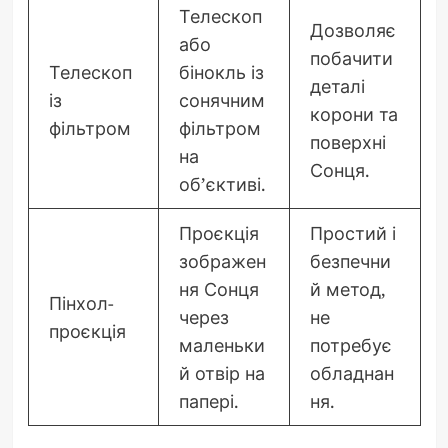
Телескоп
Дозволяє
або
побачити
Телескоп
бінокль із
деталі
із
сонячним
корони та
фільтром
фільтром
поверхні
на
Сонця.
об’єктиві.
Проєкція
Простий і
зображен
безпечни
ня Сонця
й метод,
Пінхол-
через
не
проєкція
маленьки
потребує
й отвір на
обладнан
папері.
ня.