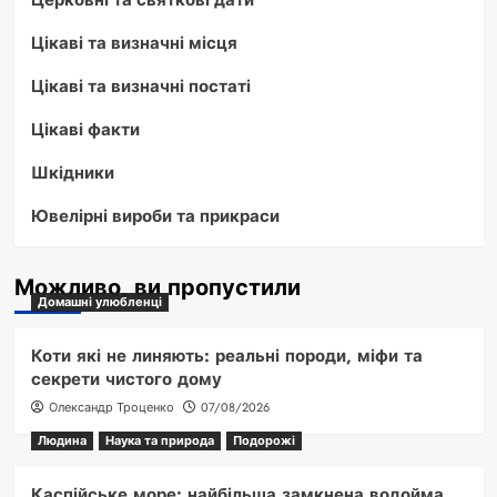
Цікаві та визначні місця
Цікаві та визначні постаті
Цікаві факти
Шкідники
Ювелірні вироби та прикраси
Можливо, ви пропустили
Домашні улюбленці
Коти які не линяють: реальні породи, міфи та
секрети чистого дому
Олександр Троценко
07/08/2026
Людина
Наука та природа
Подорожі
Каспійське море: найбільша замкнена водойма