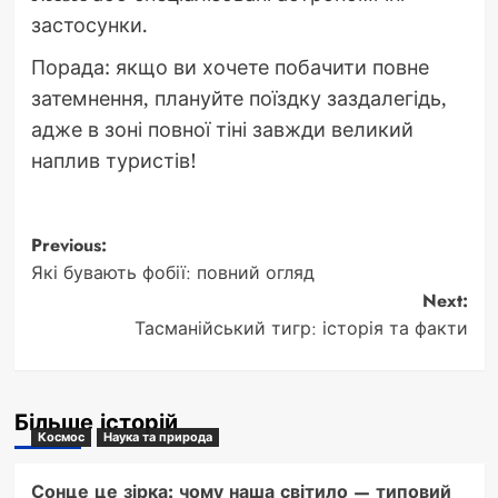
застосунки.
Порада: якщо ви хочете побачити повне
затемнення, плануйте поїздку заздалегідь,
адже в зоні повної тіні завжди великий
наплив туристів!
Post
Previous:
Які бувають фобії: повний огляд
navigation
Next:
Тасманійський тигр: історія та факти
Більше історій
Космос
Наука та природа
Сонце це зірка: чому наша світило — типовий