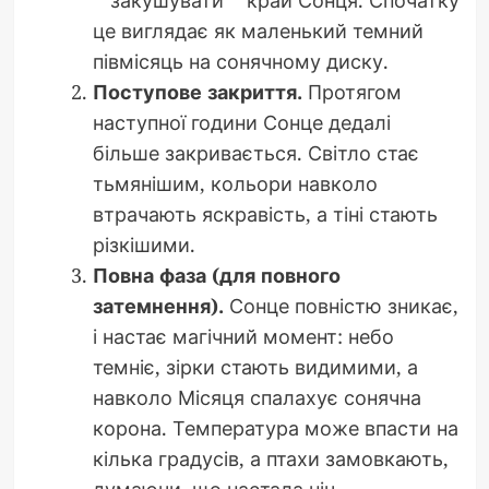
це виглядає як маленький темний
півмісяць на сонячному диску.
Поступове закриття.
Протягом
наступної години Сонце дедалі
більше закривається. Світло стає
тьмянішим, кольори навколо
втрачають яскравість, а тіні стають
різкішими.
Повна фаза (для повного
затемнення).
Сонце повністю зникає,
і настає магічний момент: небо
темніє, зірки стають видимими, а
навколо Місяця спалахує сонячна
корона. Температура може впасти на
кілька градусів, а птахи замовкають,
думаючи, що настала ніч.