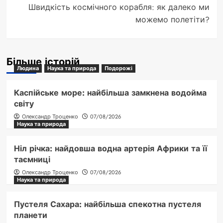
Швидкість космічного корабля: як далеко ми
можемо полетіти?
Більше історій
Людина
Наука та природа
Подорожі
Каспійське море: найбільша замкнена водойма
світу
Олександр Троценко
07/08/2026
Наука та природа
Ніл річка: найдовша водна артерія Африки та її
таємниці
Олександр Троценко
07/08/2026
Наука та природа
Пустеля Сахара: найбільша спекотна пустеля
планети