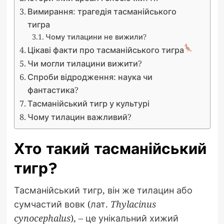
Вимирання: трагедія тасманійського
тигра
Чому тилацини не вижили?
Цікаві факти про тасманійського тигра
Чи могли тилацини вижити?
Спроби відродження: наука чи
фантастика?
Тасманійський тигр у культурі
Чому тилацин важливий?
Хто такий тасманійський
тигр?
Тасманійський тигр, він же тилацин або
сумчастий вовк (лат.
Thylacinus
cynocephalus
), – це унікальний хижий