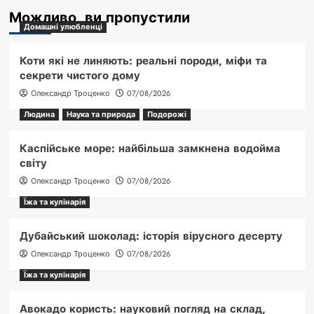
Можливо, ви пропустили
Домашні улюбленці
Коти які не линяють: реальні породи, міфи та
секрети чистого дому
Олександр Троценко
07/08/2026
Людина
Наука та природа
Подорожі
Каспійське море: найбільша замкнена водойма
світу
Олександр Троценко
07/08/2026
Їжа та кулінарія
Дубайський шоколад: історія вірусного десерту
Олександр Троценко
07/08/2026
Їжа та кулінарія
Авокадо користь: науковий погляд на склад,