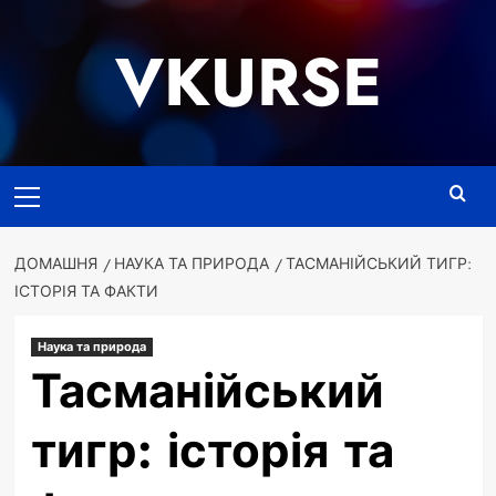
Перейти
до
VKURSE
вмісту
Основне
меню
ДОМАШНЯ
НАУКА ТА ПРИРОДА
ТАСМАНІЙСЬКИЙ ТИГР:
ІСТОРІЯ ТА ФАКТИ
Наука та природа
Тасманійський
тигр: історія та