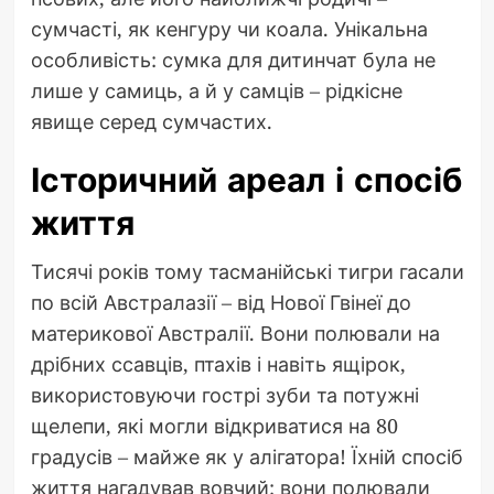
сумчасті, як кенгуру чи коала. Унікальна
особливість: сумка для дитинчат була не
лише у самиць, а й у самців – рідкісне
явище серед сумчастих.
Історичний ареал і спосіб
життя
Тисячі років тому тасманійські тигри гасали
по всій Австралазії – від Нової Гвінеї до
материкової Австралії. Вони полювали на
дрібних ссавців, птахів і навіть ящірок,
використовуючи гострі зуби та потужні
щелепи, які могли відкриватися на 80
градусів – майже як у алігатора! Їхній спосіб
життя нагадував вовчий: вони полювали