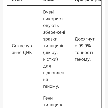
Вчені
використ
овують
збережені
зразки
Досягнут
Секвенув
тилацинів
о 99,9%
ання ДНК
(шкіру,
точності
кістки)
геному.
для
відновлен
ня
геному.
Гени
тилацина