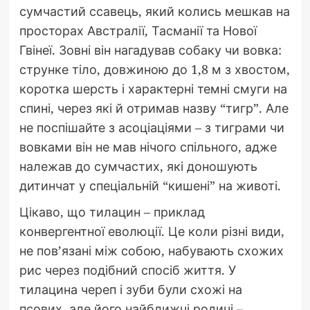
сумчастий ссавець, який колись мешкав на
просторах Австралії, Тасманії та Нової
Гвінеї. Зовні він нагадував собаку чи вовка:
струнке тіло, довжиною до 1,8 м з хвостом,
коротка шерсть і характерні темні смуги на
спині, через які й отримав назву “тигр”. Але
не поспішайте з асоціаціями – з тиграми чи
вовками він не мав нічого спільного, адже
належав до сумчастих, які доношують
дитинчат у спеціальній “кишені” на животі.
Цікаво, що тилацин – приклад
конвергентної еволюції. Це коли різні види,
не пов’язані між собою, набувають схожих
рис через подібний спосіб життя. У
тилацина череп і зуби були схожі на
псових, але його найближчі родичі –