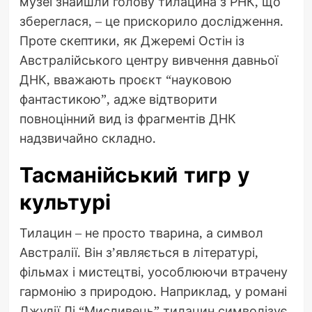
музеї знайшли голову тилацина з РНК, що
збереглася, – це прискорило дослідження.
Проте скептики, як Джеремі Остін із
Австралійського центру вивчення давньої
ДНК, вважають проєкт “науковою
фантастикою”, адже відтворити
повноцінний вид із фрагментів ДНК
надзвичайно складно.
Тасманійський тигр у
культурі
Тилацин – не просто тварина, а символ
Австралії. Він з’являється в літературі,
фільмах і мистецтві, уособлюючи втрачену
гармонію з природою. Наприклад, у романі
Джулії Лі “Мисливець” тилацин символізує