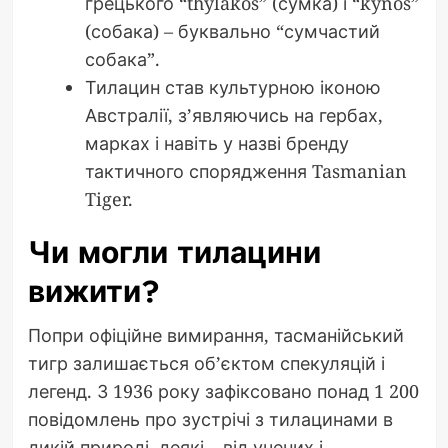
грецького “thylakos” (сумка) і “kynos”
(собака) – буквально “сумчастий
собака”.
Тилацин став культурною іконою
Австралії, з’являючись на гербах,
марках і навіть у назві бренду
тактичного спорядження Tasmanian
Tiger.
Чи могли тилацини
вижити?
Попри офіційне вимирання, тасманійський
тигр залишається об’єктом спекуляцій і
легенд. З 1936 року зафіксовано понад 1 200
повідомлень про зустрічі з тилацинами в
дикій природі, деякі – від учених і