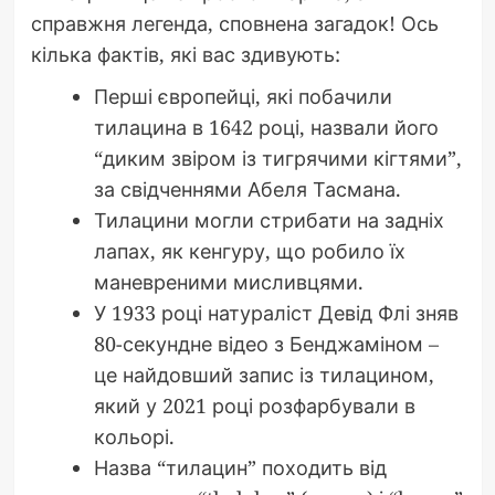
справжня легенда, сповнена загадок! Ось
кілька фактів, які вас здивують:
Перші європейці, які побачили
тилацина в 1642 році, назвали його
“диким звіром із тигрячими кігтями”,
за свідченнями Абеля Тасмана.
Тилацини могли стрибати на задніх
лапах, як кенгуру, що робило їх
маневреними мисливцями.
У 1933 році натураліст Девід Флі зняв
80-секундне відео з Бенджаміном –
це найдовший запис із тилацином,
який у 2021 році розфарбували в
кольорі.
Назва “тилацин” походить від