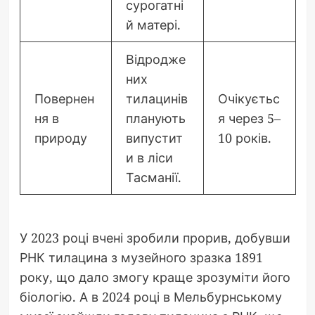
сурогатні
й матері.
Відродже
них
Повернен
тилацинів
Очікуєтьс
ня в
планують
я через 5–
природу
випустит
10 років.
и в ліси
Тасманії.
У 2023 році вчені зробили прорив, добувши
РНК тилацина з музейного зразка 1891
року, що дало змогу краще зрозуміти його
біологію. А в 2024 році в Мельбурнському