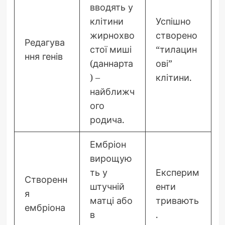
вводять у
клітини
Успішно
жирнохво
створено
Редагува
стої миші
“тилацин
ння генів
(даннарта
ові”
) –
клітини.
найближч
ого
родича.
Ембріон
вирощую
ть у
Експерим
Створенн
штучній
енти
я
матці або
тривають
ембріона
в
.