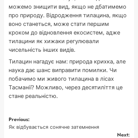
можемо знищити вид, якщо не дбатимемо
про природу. Відродження тилацина, якщо
воно станеться, може стати першим
кроком до відновлення екосистем, адже
тилацини як хижаки регулювали
чисельність інших видів.
Тилацин нагадує нам: природа крихка, але
наука дає шанс виправити помилки. Чи
побачимо ми живого тилацина в лісах
Тасманії? Можливо, через десятиліття це
стане реальністю.
Post
Previous:
Як відбувається сонячне затемнення
navigation
Next: