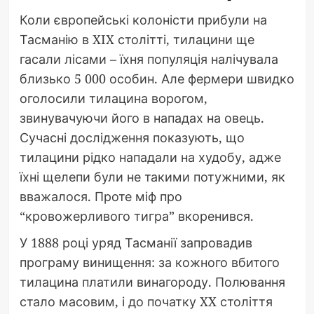
Коли європейські колоністи прибули на
Тасманію в XIX столітті, тилацини ще
гасали лісами – їхня популяція налічувала
близько 5 000 особин. Але фермери швидко
оголосили тилацина ворогом,
звинувачуючи його в нападах на овець.
Сучасні дослідження показують, що
тилацини рідко нападали на худобу, адже
їхні щелепи були не такими потужними, як
вважалося. Проте міф про
“кровожерливого тигра” вкоренився.
У 1888 році уряд Тасманії запровадив
програму винищення: за кожного вбитого
тилацина платили винагороду. Полювання
стало масовим, і до початку XX століття