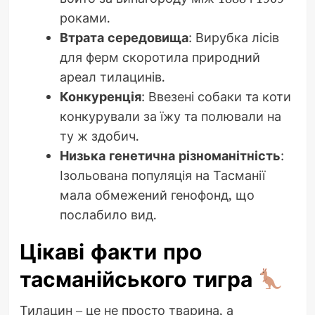
роками.
Втрата середовища
: Вирубка лісів
для ферм скоротила природний
ареал тилацинів.
Конкуренція
: Ввезені собаки та коти
конкурували за їжу та полювали на
ту ж здобич.
Низька генетична різноманітність
:
Ізольована популяція на Тасманії
мала обмежений генофонд, що
послабило вид.
Цікаві факти про
тасманійського тигра
Тилацин – це не просто тварина, а