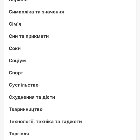
Символіка та значення
Сім'я
Сни та прикмети
Соки
Соціум
Спорт
Суспільство
Схуднення та дієти
Тваринництво
Технології, техніка та гаджети
Торгівля