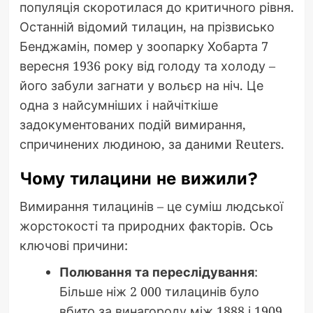
популяція скоротилася до критичного рівня.
Останній відомий тилацин, на прізвисько
Бенджамін, помер у зоопарку Хобарта 7
вересня 1936 року від голоду та холоду –
його забули загнати у вольєр на ніч. Це
одна з найсумніших і найчіткіше
задокументованих подій вимирання,
спричинених людиною, за даними Reuters.
Чому тилацини не вижили?
Вимирання тилацинів – це суміш людської
жорстокості та природних факторів. Ось
ключові причини:
Полювання та переслідування
:
Більше ніж 2 000 тилацинів було
вбито за винагороду між 1888 і 1909