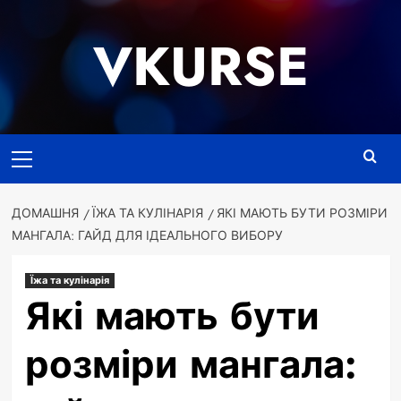
Перейти
до
VKURSE
вмісту
Основне
меню
ДОМАШНЯ
ЇЖА ТА КУЛІНАРІЯ
ЯКІ МАЮТЬ БУТИ РОЗМІРИ
МАНГАЛА: ГАЙД ДЛЯ ІДЕАЛЬНОГО ВИБОРУ
Їжа та кулінарія
Які мають бути
розміри мангала: