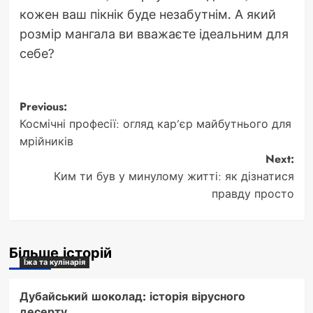
кожен ваш пікнік буде незабутнім. А який
розмір мангала ви вважаєте ідеальним для
себе?
Post
Previous:
Космічні професії: огляд кар’єр майбутнього для
navigation
мрійників
Next:
Ким ти був у минулому житті: як дізнатися
правду просто
Більше історій
Їжа та кулінарія
Дубайський шоколад: історія вірусного
десерту