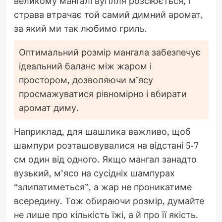
великому мангалі вугілля розсіюється, і
страва втрачає той самий димний аромат,
за який ми так любимо гриль.
Оптимальний розмір мангала забезпечує
ідеальний баланс між жаром і
простором, дозволяючи м’ясу
просмажуватися рівномірно і вбирати
аромат диму.
Наприклад, для шашлика важливо, щоб
шампури розташовувалися на відстані 5-7
см один від одного. Якщо мангал занадто
вузький, м’ясо на сусідніх шампурах
“злипатиметься”, а жар не проникатиме
всередину. Тож обираючи розмір, думайте
не лише про кількість їжі, а й про її якість.