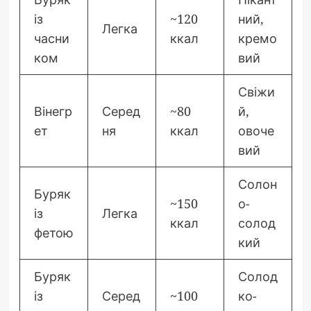
із
~120
ний,
Легка
часни
ккал
кремо
ком
вий
Свіжи
Вінегр
Серед
~80
й,
ет
ня
ккал
овоче
вий
Солон
Буряк
~150
о-
із
Легка
ккал
солод
фетою
кий
Буряк
Солод
із
Серед
~100
ко-