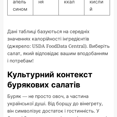
апель
ня
ккал
кисли
сином
й
Дані таблиці базуються на середніх
значеннях калорійності інгредієнтів
(джерело: USDA FoodData Central). Виберіть
салат, який відповідає вашим вподобанням
і потребам!
Культурний контекст
бурякових салатів
Буряк — не просто овоч, а частина
української душі. Від борщу до вінегрету,
він символізує достаток і гостинність. У