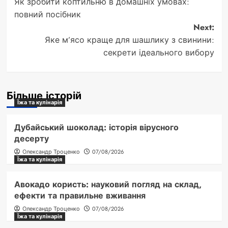
Як зробити коптильню в домашніх умовах:
navigation
повний посібник
Next:
Яке м’ясо краще для шашлику з свинини:
секрети ідеального вибору
Більше історій
Їжа та кулінарія
Дубайський шоколад: історія вірусного
десерту
Олександр Троценко
07/08/2026
Їжа та кулінарія
Авокадо користь: науковий погляд на склад,
ефекти та правильне вживання
Олександр Троценко
07/08/2026
Їжа та кулінарія