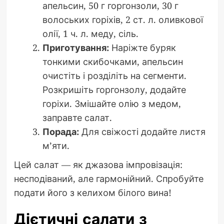
апельсин, 50 г горгонзоли, 30 г
волоських горіхів, 2 ст. л. оливкової
олії, 1 ч. л. меду, сіль.
Приготування:
Наріжте буряк
тонкими скибочками, апельсин
очистіть і розділіть на сегменти.
Розкришіть горгонзолу, додайте
горіхи. Змішайте олію з медом,
заправте салат.
Порада:
Для свіжості додайте листя
м’яти.
Цей салат — як джазова імпровізація:
несподіваний, але гармонійний. Спробуйте
подати його з келихом білого вина!
Дієтичні салати з