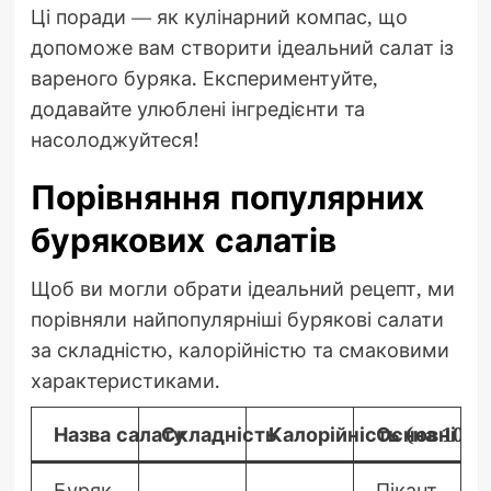
Ці поради — як кулінарний компас, що
допоможе вам створити ідеальний салат із
вареного буряка. Експериментуйте,
додавайте улюблені інгредієнти та
насолоджуйтеся!
Порівняння популярних
бурякових салатів
Щоб ви могли обрати ідеальний рецепт, ми
порівняли найпопулярніші бурякові салати
за складністю, калорійністю та смаковими
характеристиками.
Назва салату
Складність
Калорійність (на 100 г
Основні см
Буряк
Пікант