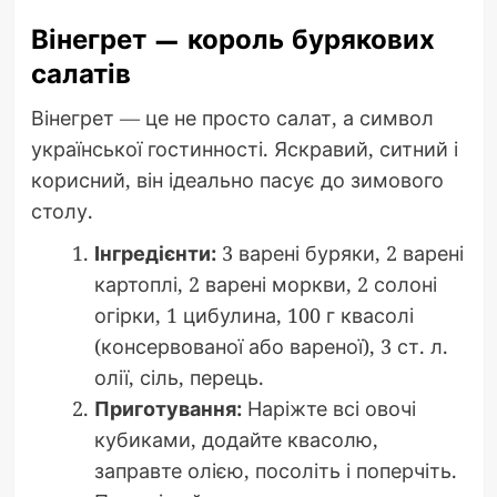
Вінегрет — король бурякових
салатів
Вінегрет — це не просто салат, а символ
української гостинності. Яскравий, ситний і
корисний, він ідеально пасує до зимового
столу.
Інгредієнти:
3 варені буряки, 2 варені
картоплі, 2 варені моркви, 2 солоні
огірки, 1 цибулина, 100 г квасолі
(консервованої або вареної), 3 ст. л.
олії, сіль, перець.
Приготування:
Наріжте всі овочі
кубиками, додайте квасолю,
заправте олією, посоліть і поперчіть.