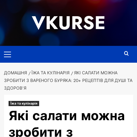
Перейти
до
VKURSE
вмісту
Основне
меню
ДОМАШНЯ
ЇЖА ТА КУЛІНАРІЯ
ЯКІ САЛАТИ МОЖНА
ЗРОБИТИ З ВАРЕНОГО БУРЯКА: 20+ РЕЦЕПТІВ ДЛЯ ДУШІ ТА
ЗДОРОВ’Я
Їжа та кулінарія
Які салати можна
зробити з