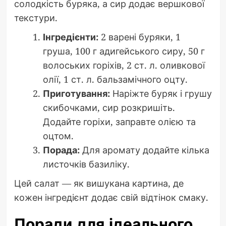
солодкість буряка, а сир додає вершкової
текстури.
Інгредієнти:
2 варені буряки, 1
груша, 100 г адигейського сиру, 50 г
волоських горіхів, 2 ст. л. оливкової
олії, 1 ст. л. бальзамічного оцту.
Приготування:
Наріжте буряк і грушу
скибочками, сир розкришіть.
Додайте горіхи, заправте олією та
оцтом.
Порада:
Для аромату додайте кілька
листочків базиліку.
Цей салат — як вишукана картина, де
кожен інгредієнт додає свій відтінок смаку.
Поради для ідеального