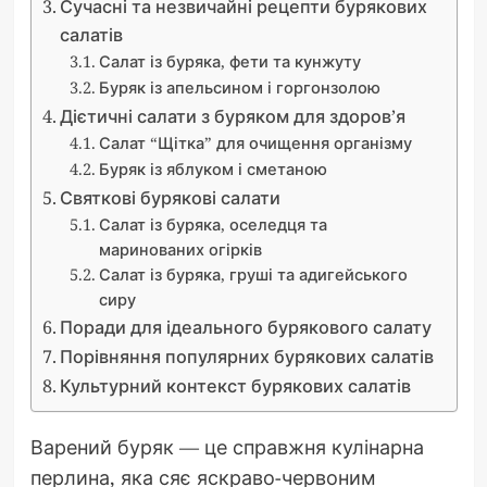
Сучасні та незвичайні рецепти бурякових
салатів
Салат із буряка, фети та кунжуту
Буряк із апельсином і горгонзолою
Дієтичні салати з буряком для здоров’я
Салат “Щітка” для очищення організму
Буряк із яблуком і сметаною
Святкові бурякові салати
Салат із буряка, оселедця та
маринованих огірків
Салат із буряка, груші та адигейського
сиру
Поради для ідеального бурякового салату
Порівняння популярних бурякових салатів
Культурний контекст бурякових салатів
Варений буряк — це справжня кулінарна
перлина, яка сяє яскраво-червоним