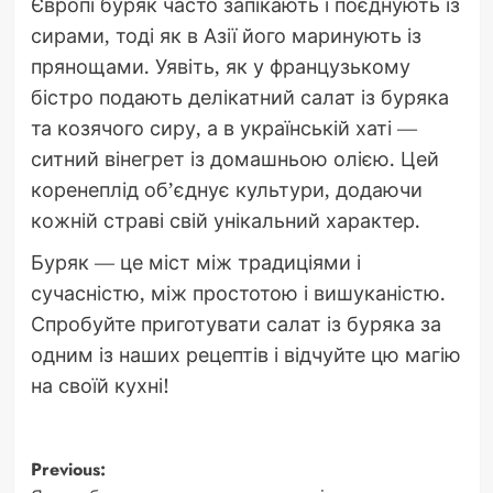
Європі буряк часто запікають і поєднують із
сирами, тоді як в Азії його маринують із
прянощами. Уявіть, як у французькому
бістро подають делікатний салат із буряка
та козячого сиру, а в українській хаті —
ситний вінегрет із домашньою олією. Цей
коренеплід об’єднує культури, додаючи
кожній страві свій унікальний характер.
Буряк — це міст між традиціями і
сучасністю, між простотою і вишуканістю.
Спробуйте приготувати салат із буряка за
одним із наших рецептів і відчуйте цю магію
на своїй кухні!
Post
Previous: